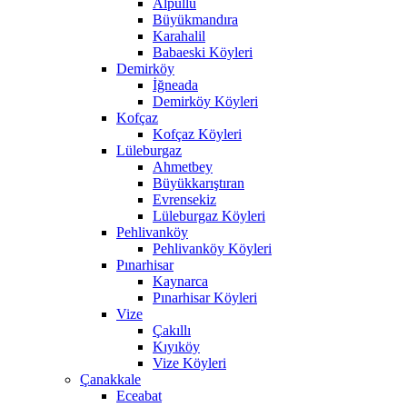
Alpullu
Büyükmandıra
Karahalil
Babaeski Köyleri
Demirköy
İğneada
Demirköy Köyleri
Kofçaz
Kofçaz Köyleri
Lüleburgaz
Ahmetbey
Büyükkarıştıran
Evrensekiz
Lüleburgaz Köyleri
Pehlivanköy
Pehlivanköy Köyleri
Pınarhisar
Kaynarca
Pınarhisar Köyleri
Vize
Çakıllı
Kıyıköy
Vize Köyleri
Çanakkale
Eceabat