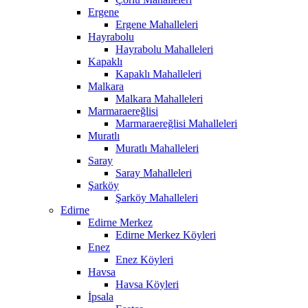
Ergene
Ergene Mahalleleri
Hayrabolu
Hayrabolu Mahalleleri
Kapaklı
Kapaklı Mahalleleri
Malkara
Malkara Mahalleleri
Marmaraereğlisi
Marmaraereğlisi Mahalleleri
Muratlı
Muratlı Mahalleleri
Saray
Saray Mahalleleri
Şarköy
Şarköy Mahalleleri
Edirne
Edirne Merkez
Edirne Merkez Köyleri
Enez
Enez Köyleri
Havsa
Havsa Köyleri
İpsala