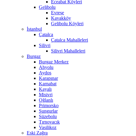
Eceabat Köyleri
Gelibolu
Evreşe
Kavakköy
Gelibolu Köyleri
İstanbul
Çatalca
Çatalca Mahalleleri
Silivri
Silivri Mahalleleri
Burgaz
Burgaz Merkez
Ahyolu
Aydos
Karapınar
Karnabat
Kayalı
Misivri
Oğlanlı
Primorsko
Sungurlar
Süzebolu
Tırnovacık
Vasilikoz
Eski Zağra