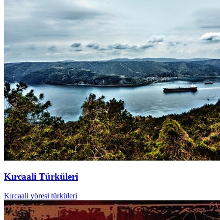
Kırcaali Türküleri
Kırcaali yöresi türküleri