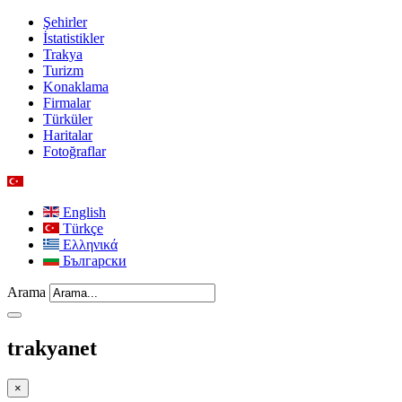
Şehirler
İstatistikler
Trakya
Turizm
Konaklama
Firmalar
Türküler
Haritalar
Fotoğraflar
English
Türkçe
Ελληνικά
Български
Arama
trakyanet
×