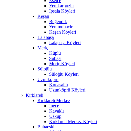
Esetçe
Yenikarpuzlu
İpsala Köyleri
Keşan
Beğendik
Yenimuhacir
Keşan Köyleri
Lalapaşa
Lalapaşa Köyleri
Meriç
Küplü
Subaşı
Meriç Köyleri
Süloğlu
Süloğlu Köyleri
Uzunköprü
Kırcasalih
Uzunköprü Köyleri
Kırklareli
Kırklareli Merkez
İnece
Kavaklı
Üsküp
Kırklareli Merkez Köyleri
Babaeski