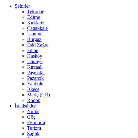
Şehirler
Tekirdağ
Edirne
Kırklareli
Çanakkale
İstanbul
Burgaz
Eski Zağra
Filibe
Hasköy
İslimiye
Kırcaali
Paşmaklı
Pazarcık
Yanbolu
İskeçe
Meriç (GR)
Rodop
İstatistikler
Nüfus
Göç
Ekonomi
Turizm
Sağlık