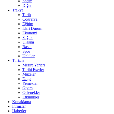
Seçim
Diğer
Trakya
Tarih
Coğrafya
Eğitim
İdari Durum
Ekonomi
Sağlık
Ulaşım
Basın
Spor
Ünlüler
Turizm
Mesire Yerleri
Tarihi Eserler
Müzeler
Doga
Yemekler
Giyim
Gelenekler
Etkinlikler
Konaklama
Firmalar
Haberler