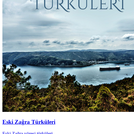
Eski Zağra Türküleri
Eski Zağra yöresi türküleri