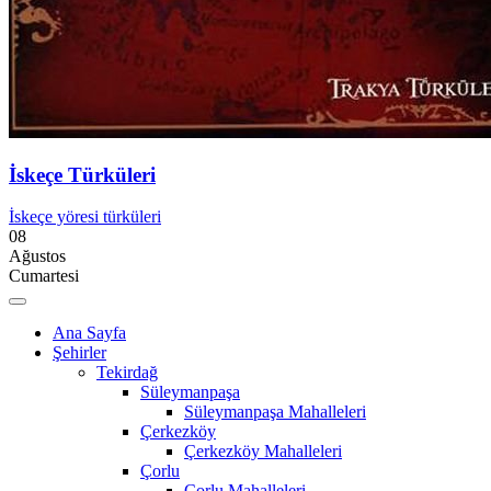
İskeçe Türküleri
İskeçe yöresi türküleri
08
Ağustos
Cumartesi
Ana Sayfa
Şehirler
Tekirdağ
Süleymanpaşa
Süleymanpaşa Mahalleleri
Çerkezköy
Çerkezköy Mahalleleri
Çorlu
Çorlu Mahalleleri