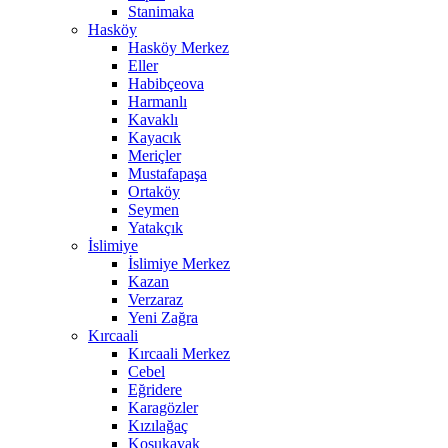
Stanimaka
Hasköy
Hasköy Merkez
Eller
Habibçeova
Harmanlı
Kavaklı
Kayacık
Meriçler
Mustafapaşa
Ortaköy
Seymen
Yatakçık
İslimiye
İslimiye Merkez
Kazan
Verzaraz
Yeni Zağra
Kırcaali
Kırcaali Merkez
Cebel
Eğridere
Karagözler
Kızılağaç
Koşukavak