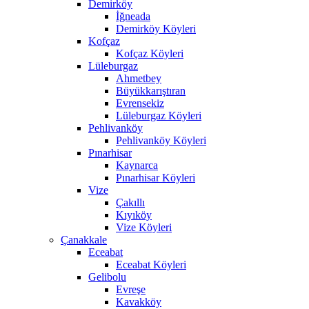
Demirköy
İğneada
Demirköy Köyleri
Kofçaz
Kofçaz Köyleri
Lüleburgaz
Ahmetbey
Büyükkarıştıran
Evrensekiz
Lüleburgaz Köyleri
Pehlivanköy
Pehlivanköy Köyleri
Pınarhisar
Kaynarca
Pınarhisar Köyleri
Vize
Çakıllı
Kıyıköy
Vize Köyleri
Çanakkale
Eceabat
Eceabat Köyleri
Gelibolu
Evreşe
Kavakköy