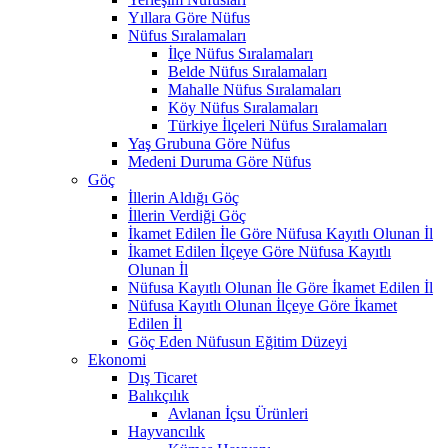
Yıllara Göre Nüfus
Nüfus Sıralamaları
İlçe Nüfus Sıralamaları
Belde Nüfus Sıralamaları
Mahalle Nüfus Sıralamaları
Köy Nüfus Sıralamaları
Türkiye İlçeleri Nüfus Sıralamaları
Yaş Grubuna Göre Nüfus
Medeni Duruma Göre Nüfus
Göç
İllerin Aldığı Göç
İllerin Verdiği Göç
İkamet Edilen İle Göre Nüfusa Kayıtlı Olunan İl
İkamet Edilen İlçeye Göre Nüfusa Kayıtlı
Olunan İl
Nüfusa Kayıtlı Olunan İle Göre İkamet Edilen İl
Nüfusa Kayıtlı Olunan İlçeye Göre İkamet
Edilen İl
Göç Eden Nüfusun Eğitim Düzeyi
Ekonomi
Dış Ticaret
Balıkçılık
Avlanan İçsu Ürünleri
Hayvancılık