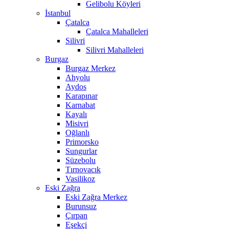
Gelibolu Köyleri
İstanbul
Çatalca
Çatalca Mahalleleri
Silivri
Silivri Mahalleleri
Burgaz
Burgaz Merkez
Ahyolu
Aydos
Karapınar
Karnabat
Kayalı
Misivri
Oğlanlı
Primorsko
Sungurlar
Süzebolu
Tırnovacık
Vasilikoz
Eski Zağra
Eski Zağra Merkez
Burunsuz
Çırpan
Eşekçi