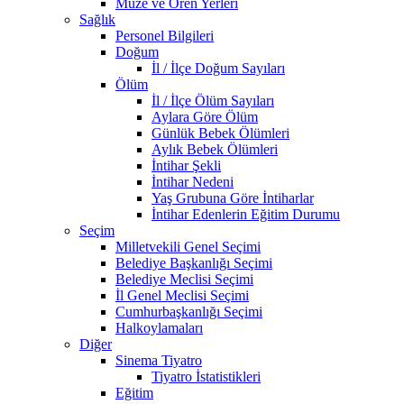
Müze ve Ören Yerleri
Sağlık
Personel Bilgileri
Doğum
İl / İlçe Doğum Sayıları
Ölüm
İl / İlçe Ölüm Sayıları
Aylara Göre Ölüm
Günlük Bebek Ölümleri
Aylık Bebek Ölümleri
İntihar Şekli
İntihar Nedeni
Yaş Grubuna Göre İntiharlar
İntihar Edenlerin Eğitim Durumu
Seçim
Milletvekili Genel Seçimi
Belediye Başkanlığı Seçimi
Belediye Meclisi Seçimi
İl Genel Meclisi Seçimi
Cumhurbaşkanlığı Seçimi
Halkoylamaları
Diğer
Sinema Tiyatro
Tiyatro İstatistikleri
Eğitim