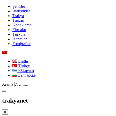
Şehirler
İstatistikler
Trakya
Turizm
Konaklama
Firmalar
Türküler
Haritalar
Fotoğraflar
English
Türkçe
Ελληνικά
Български
Arama
trakyanet
×