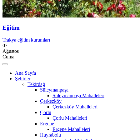
Eğitim
Trakya eğitim kurumları
07
Ağustos
Cuma
Ana Sayfa
Şehirler
Tekirdağ
Süleymanpaşa
Süleymanpaşa Mahalleleri
Çerkezköy
Çerkezköy Mahalleleri
Çorlu
Çorlu Mahalleleri
Ergene
Ergene Mahalleleri
Hayrabolu