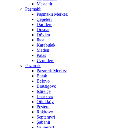
Mestanlı
Paşmaklı
Paşmaklı Merkez
Çepeleri
Darıdere
Dospat
Dövlen
Ilıca
Karabulak
Maden
Palas
Uzundere
Pazarcık
Pazarcık Merkez
Batak
Belovo
Bratsigovo
İstirelçe
Lesiçovo
Otlukköy
Peştera
Rakitovo
Septemvri
Şabanlı
Velingrad