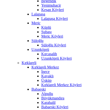
Beğendik
Yenimuhacir
Keşan Köyleri
Lalapaşa
Lalapaşa Köyleri
Meriç
Küplü
Subaşı
Meriç Köyleri
Süloğlu
Süloğlu Köyleri
Uzunköprü
Kırcasalih
Uzunköprü Köyleri
Kırklareli
Kırklareli Merkez
İnece
Kavaklı
Üsküp
Kırklareli Merkez Köyleri
Babaeski
Alpullu
Büyükmandıra
Karahalil
Babaeski Köyleri