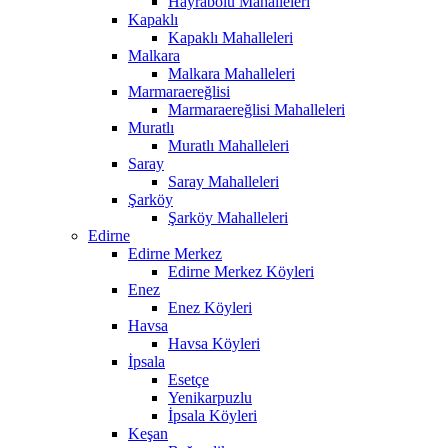
Hayrabolu Mahalleleri
Kapaklı
Kapaklı Mahalleleri
Malkara
Malkara Mahalleleri
Marmaraereğlisi
Marmaraereğlisi Mahalleleri
Muratlı
Muratlı Mahalleleri
Saray
Saray Mahalleleri
Şarköy
Şarköy Mahalleleri
Edirne
Edirne Merkez
Edirne Merkez Köyleri
Enez
Enez Köyleri
Havsa
Havsa Köyleri
İpsala
Esetçe
Yenikarpuzlu
İpsala Köyleri
Keşan