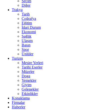
Seçim
Diğer
Trakya
Tarih
Coğrafya
Eğitim
İdari Durum
Ekonomi
Sağlık
Ulaşım
Basın
Spor
Ünlüler
Turizm
Mesire Yerleri
Tarihi Eserler
Müzeler
Doga
Yemekler
Giyim
Gelenekler
Etkinlikler
Konaklama
Firmalar
Haberler