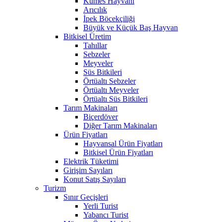
Kümes Hayvanı
Arıcılık
İpek Böcekçiliği
Büyük ve Küçük Baş Hayvan
Bitkisel Üretim
Tahıllar
Sebzeler
Meyveler
Süs Bitkileri
Örtüaltı Sebzeler
Örtüaltı Meyveler
Örtüaltı Süs Bitkileri
Tarım Makinaları
Biçerdöver
Diğer Tarım Makinaları
Ürün Fiyatları
Hayvansal Ürün Fiyatları
Bitkisel Ürün Fiyatları
Elektrik Tüketimi
Girişim Sayıları
Konut Satış Sayıları
Turizm
Sınır Geçişleri
Yerli Turist
Yabancı Turist