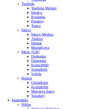
Yanbolu
Yanbolu Merkez
Istralca
Kızılağaç
Paşaköy
Tunca
İskeçe
İskeçe Merkez
Abdera
İnhanlı
Mustafçova
Meriç (GR)
Dedeağaç
Dimetoka
Kumçiftliği
Semadirek
Sofulu
Rodop
Gümülcine
Kozlukebir
Maronya Şapçı
Yassıköy
İstatistikler
Nüfus
Yerleşim Nüfusları