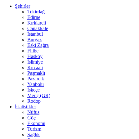
Şehirler
Tekirdağ
Edirne
Kırklareli
Çanakkale
İstanbul
Burgaz
Eski Zağra
Filibe
Hasköy
İslimiye
Kırcaali
Paşmaklı
Pazarcık
Yanbolu
İskeçe
Meriç (GR)
Rodop
İstatistikler
Nüfus
Göç
Ekonomi
Turizm
Sağlık