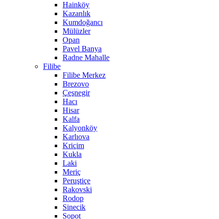
Hainköy
Kazanlık
Kumdoğancı
Mülüzler
Opan
Pavel Banya
Radne Mahalle
Filibe
Filibe Merkez
Brezovo
Çeşnegir
Hacı
Hisar
Kalfa
Kalyonköy
Karlıova
Kriçim
Kukla
Laki
Meriç
Peruştiçe
Rakovski
Rodop
Sinecik
Sopot