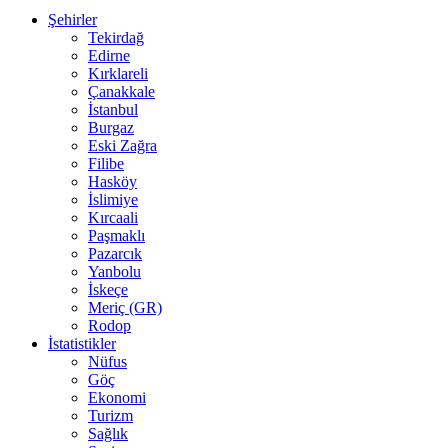
Şehirler
Tekirdağ
Edirne
Kırklareli
Çanakkale
İstanbul
Burgaz
Eski Zağra
Filibe
Hasköy
İslimiye
Kırcaali
Paşmaklı
Pazarcık
Yanbolu
İskeçe
Meriç (GR)
Rodop
İstatistikler
Nüfus
Göç
Ekonomi
Turizm
Sağlık