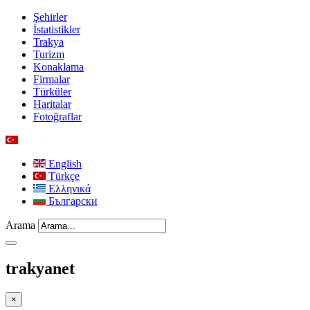
Şehirler
İstatistikler
Trakya
Turizm
Konaklama
Firmalar
Türküler
Haritalar
Fotoğraflar
English
Türkçe
Ελληνικά
Български
Arama
trakyanet
×