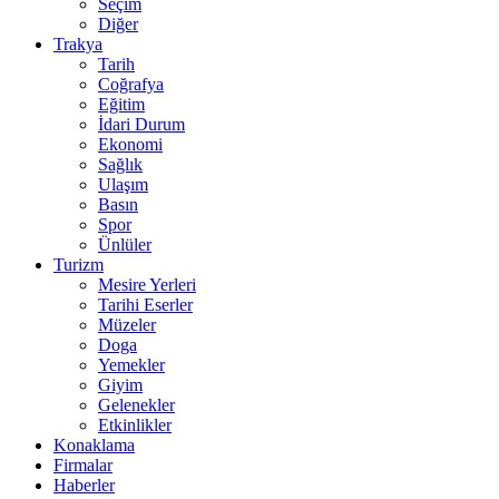
Seçim
Diğer
Trakya
Tarih
Coğrafya
Eğitim
İdari Durum
Ekonomi
Sağlık
Ulaşım
Basın
Spor
Ünlüler
Turizm
Mesire Yerleri
Tarihi Eserler
Müzeler
Doga
Yemekler
Giyim
Gelenekler
Etkinlikler
Konaklama
Firmalar
Haberler