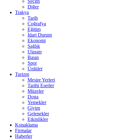
Seçim
Diğer
Trakya
Tarih
Coğrafya
Eğitim
İdari Durum
Ekonomi
Sağlık
Ulaşım
Basın
Spor
Ünlüler
Turizm
Mesire Yerleri
Tarihi Eserler
Müzeler
Doga
Yemekler
Giyim
Gelenekler
Etkinlikler
Konaklama
Firmalar
Haberler