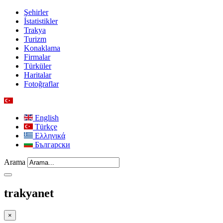
Şehirler
İstatistikler
Trakya
Turizm
Konaklama
Firmalar
Türküler
Haritalar
Fotoğraflar
English
Türkçe
Ελληνικά
Български
Arama
trakyanet
×