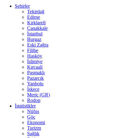
Şehirler
Tekirdağ
Edirne
Kırklareli
Çanakkale
İstanbul
Burgaz
Eski Zağra
Filibe
Hasköy
İslimiye
Kırcaali
Paşmaklı
Pazarcık
Yanbolu
İskeçe
Meriç (GR)
Rodop
İstatistikler
Nüfus
Göç
Ekonomi
Turizm
Sağlık