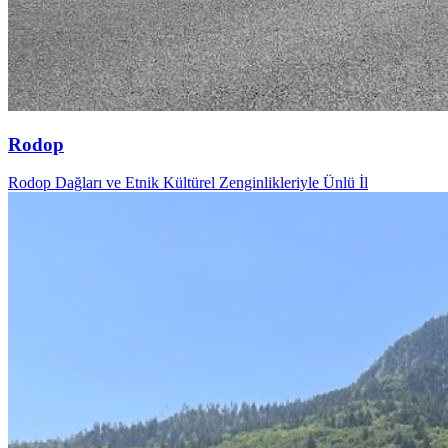
Rodop
Rodop Dağları ve Etnik Kültürel Zenginlikleriyle Ünlü İl