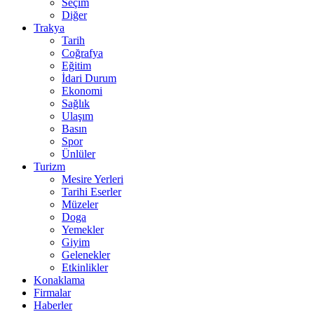
Seçim
Diğer
Trakya
Tarih
Coğrafya
Eğitim
İdari Durum
Ekonomi
Sağlık
Ulaşım
Basın
Spor
Ünlüler
Turizm
Mesire Yerleri
Tarihi Eserler
Müzeler
Doga
Yemekler
Giyim
Gelenekler
Etkinlikler
Konaklama
Firmalar
Haberler