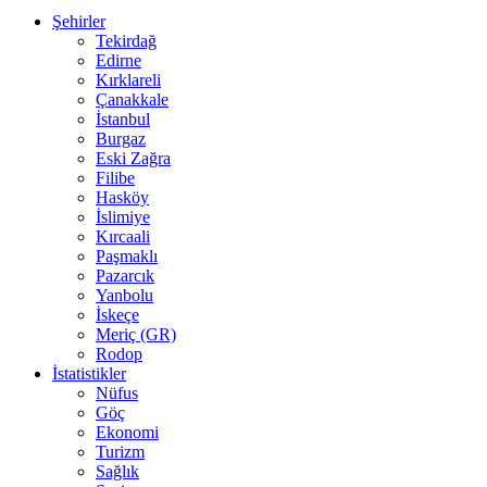
Şehirler
Tekirdağ
Edirne
Kırklareli
Çanakkale
İstanbul
Burgaz
Eski Zağra
Filibe
Hasköy
İslimiye
Kırcaali
Paşmaklı
Pazarcık
Yanbolu
İskeçe
Meriç (GR)
Rodop
İstatistikler
Nüfus
Göç
Ekonomi
Turizm
Sağlık