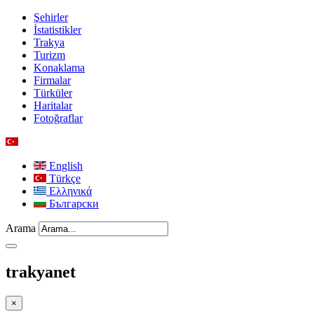
Şehirler
İstatistikler
Trakya
Turizm
Konaklama
Firmalar
Türküler
Haritalar
Fotoğraflar
English
Türkçe
Ελληνικά
Български
Arama
trakyanet
×