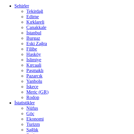
Şehirler
Tekirdağ
Edirne
Kırklareli
Çanakkale
İstanbul
Burgaz
Eski Zağra
Filibe
Hasköy
İslimiye
Kırcaali
Paşmaklı
Pazarcık
Yanbolu
İskeçe
Meriç (GR)
Rodop
İstatistikler
Nüfus
Göç
Ekonomi
Turizm
Sağlık