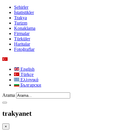
Şehirler
İstatistikler
Trakya
Turizm
Konaklama
Firmalar
Türküler
Haritalar
Fotoğraflar
English
Türkçe
Ελληνικά
Български
Arama
trakyanet
×