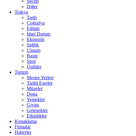
Seçim
Diğer
Trakya
Tarih
Coğrafya
Eğitim
İdari Durum
Ekonomi
Sağlık
Ulaşım
Basın
Spor
Ünlüler
Turizm
Mesire Yerleri
Tarihi Eserler
Müzeler
Doga
Yemekler
Giyim
Gelenekler
Etkinlikler
Konaklama
Firmalar
Haberler