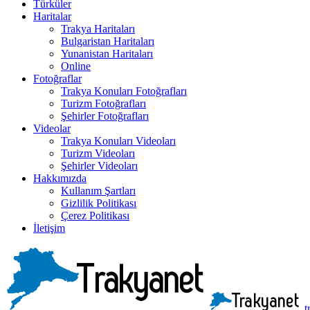
Türküler
Haritalar
Trakya Haritaları
Bulgaristan Haritaları
Yunanistan Haritaları
Online
Fotoğraflar
Trakya Konuları Fotoğrafları
Turizm Fotoğrafları
Şehirler Fotoğrafları
Videolar
Trakya Konuları Videoları
Turizm Videoları
Şehirler Videoları
Hakkımızda
Kullanım Şartları
Gizlilik Politikası
Çerez Politikası
İletişim
t