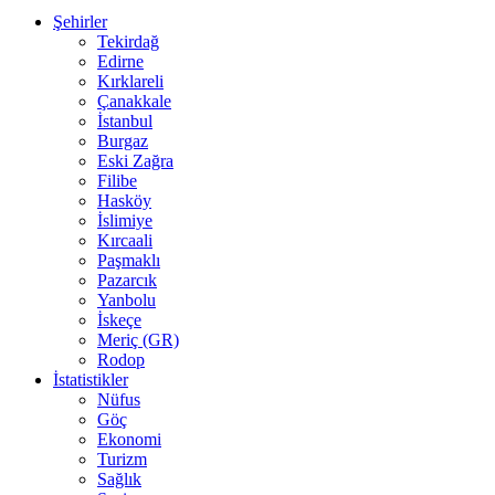
Şehirler
Tekirdağ
Edirne
Kırklareli
Çanakkale
İstanbul
Burgaz
Eski Zağra
Filibe
Hasköy
İslimiye
Kırcaali
Paşmaklı
Pazarcık
Yanbolu
İskeçe
Meriç (GR)
Rodop
İstatistikler
Nüfus
Göç
Ekonomi
Turizm
Sağlık