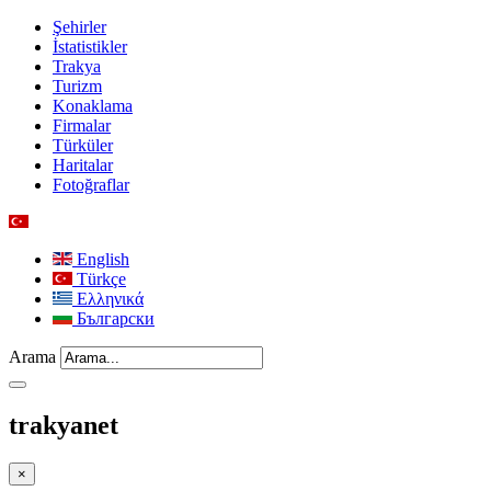
Şehirler
İstatistikler
Trakya
Turizm
Konaklama
Firmalar
Türküler
Haritalar
Fotoğraflar
English
Türkçe
Ελληνικά
Български
Arama
trakyanet
×