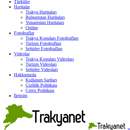
Türküler
Haritalar
Trakya Haritaları
Bulgaristan Haritaları
Yunanistan Haritaları
Online
Fotoğraflar
Trakya Konuları Fotoğrafları
Turizm Fotoğrafları
Şehirler Fotoğrafları
Videolar
Trakya Konuları Videoları
Turizm Videoları
Şehirler Videoları
Hakkımızda
Kullanım Şartları
Gizlilik Politikası
Çerez Politikası
İletişim
t