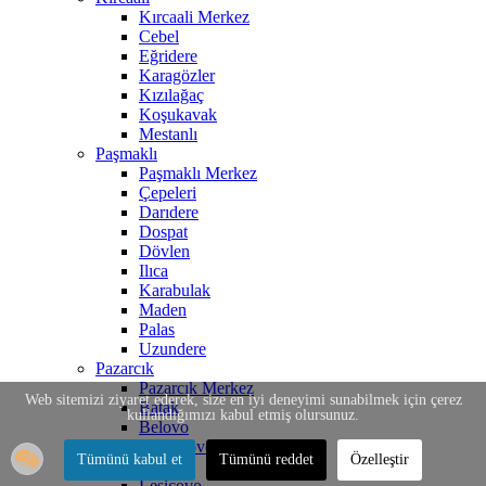
Kırcaali Merkez
Cebel
Eğridere
Karagözler
Kızılağaç
Koşukavak
Mestanlı
Paşmaklı
Paşmaklı Merkez
Çepeleri
Darıdere
Dospat
Dövlen
Ilıca
Karabulak
Maden
Palas
Uzundere
Pazarcık
Pazarcık Merkez
Web sitemizi ziyaret ederek, size en iyi deneyimi sunabilmek için çerez
Batak
kullandığımızı kabul etmiş olursunuz.
Belovo
Bratsigovo
Tümünü kabul et
Tümünü reddet
Özelleştir
İstirelçe
Lesiçovo