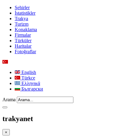
Şehirler
İstatistikler
Trakya
Turizm
Konaklama
Firmalar
Türküler
Haritalar
Fotoğraflar
English
Türkçe
Ελληνικά
Български
Arama
trakyanet
×