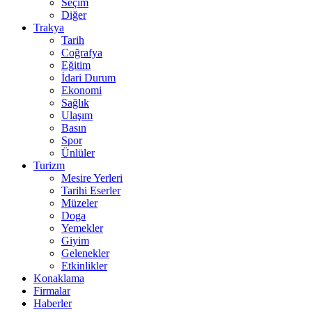
Seçim
Diğer
Trakya
Tarih
Coğrafya
Eğitim
İdari Durum
Ekonomi
Sağlık
Ulaşım
Basın
Spor
Ünlüler
Turizm
Mesire Yerleri
Tarihi Eserler
Müzeler
Doga
Yemekler
Giyim
Gelenekler
Etkinlikler
Konaklama
Firmalar
Haberler