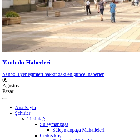
Yanbolu Haberleri
Yanbolu yerleşimleri hakkındaki en güncel haberler
09
Ağustos
Pazar
Ana Sayfa
Şehirler
Tekirdağ
Süleymanpaşa
Süleymanpaşa Mahalleleri
Çerkezköy