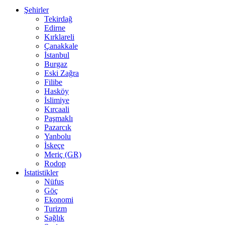
Şehirler
Tekirdağ
Edirne
Kırklareli
Çanakkale
İstanbul
Burgaz
Eski Zağra
Filibe
Hasköy
İslimiye
Kırcaali
Paşmaklı
Pazarcık
Yanbolu
İskeçe
Meriç (GR)
Rodop
İstatistikler
Nüfus
Göç
Ekonomi
Turizm
Sağlık