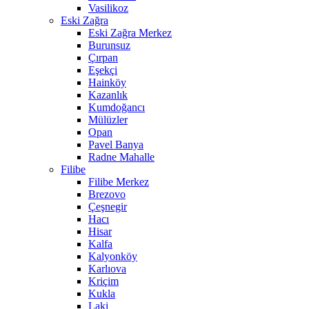
Vasilikoz
Eski Zağra
Eski Zağra Merkez
Burunsuz
Çırpan
Eşekçi
Hainköy
Kazanlık
Kumdoğancı
Mülüzler
Opan
Pavel Banya
Radne Mahalle
Filibe
Filibe Merkez
Brezovo
Çeşnegir
Hacı
Hisar
Kalfa
Kalyonköy
Karlıova
Kriçim
Kukla
Laki