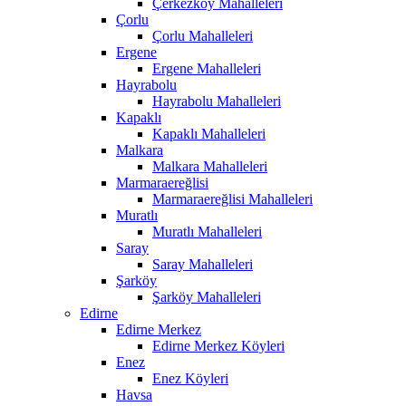
Çerkezköy Mahalleleri
Çorlu
Çorlu Mahalleleri
Ergene
Ergene Mahalleleri
Hayrabolu
Hayrabolu Mahalleleri
Kapaklı
Kapaklı Mahalleleri
Malkara
Malkara Mahalleleri
Marmaraereğlisi
Marmaraereğlisi Mahalleleri
Muratlı
Muratlı Mahalleleri
Saray
Saray Mahalleleri
Şarköy
Şarköy Mahalleleri
Edirne
Edirne Merkez
Edirne Merkez Köyleri
Enez
Enez Köyleri
Havsa