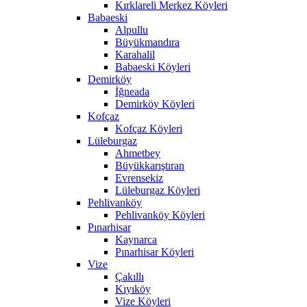
Kırklareli Merkez Köyleri
Babaeski
Alpullu
Büyükmandıra
Karahalil
Babaeski Köyleri
Demirköy
İğneada
Demirköy Köyleri
Kofçaz
Kofçaz Köyleri
Lüleburgaz
Ahmetbey
Büyükkarıştıran
Evrensekiz
Lüleburgaz Köyleri
Pehlivanköy
Pehlivanköy Köyleri
Pınarhisar
Kaynarca
Pınarhisar Köyleri
Vize
Çakıllı
Kıyıköy
Vize Köyleri