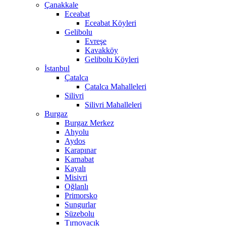
Çanakkale
Eceabat
Eceabat Köyleri
Gelibolu
Evreşe
Kavakköy
Gelibolu Köyleri
İstanbul
Çatalca
Çatalca Mahalleleri
Silivri
Silivri Mahalleleri
Burgaz
Burgaz Merkez
Ahyolu
Aydos
Karapınar
Karnabat
Kayalı
Misivri
Oğlanlı
Primorsko
Sungurlar
Süzebolu
Tırnovacık