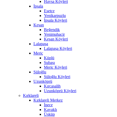
Havsa Köyleri
İpsala
Esetçe
Yenikarpuzlu
İpsala Köyleri
Keşan
Beğendik
Yenimuhacir
Keşan Köyleri
Lalapaşa
Lalapaşa Köyleri
Meriç
Küplü
Subaşı
Meriç Köyleri
Süloğlu
Süloğlu Köyleri
Uzunköprü
Kırcasalih
Uzunköprü Köyleri
Kırklareli
Kırklareli Merkez
İnece
Kavaklı
Üsküp