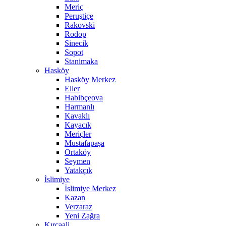
Meriç
Peruştiçe
Rakovski
Rodop
Sinecik
Sopot
Stanimaka
Hasköy
Hasköy Merkez
Eller
Habibçeova
Harmanlı
Kavaklı
Kayacık
Meriçler
Mustafapaşa
Ortaköy
Seymen
Yatakçık
İslimiye
İslimiye Merkez
Kazan
Verzaraz
Yeni Zağra
Kırcaali