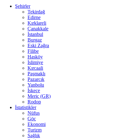
Şehirler
Tekirdağ
Edirne
Kırklareli
Çanakkale
İstanbul
Burgaz
Eski Zağra
Filibe
Hasköy
İslimiye
Kırcaali
Paşmaklı
Pazarcık
Yanbolu
İskeçe
Meriç (GR)
Rodop
İstatistikler
Nüfus
Göç
Ekonomi
Turizm
Sağlık