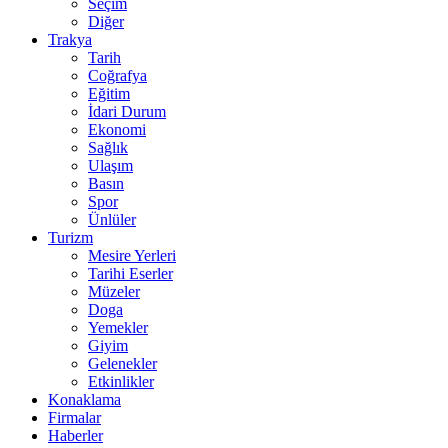
Seçim
Diğer
Trakya
Tarih
Coğrafya
Eğitim
İdari Durum
Ekonomi
Sağlık
Ulaşım
Basın
Spor
Ünlüler
Turizm
Mesire Yerleri
Tarihi Eserler
Müzeler
Doga
Yemekler
Giyim
Gelenekler
Etkinlikler
Konaklama
Firmalar
Haberler