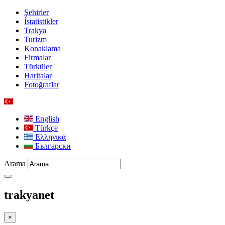
Şehirler
İstatistikler
Trakya
Turizm
Konaklama
Firmalar
Türküler
Haritalar
Fotoğraflar
English
Türkçe
Ελληνικά
Български
Arama
trakyanet
×