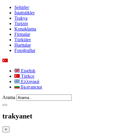
Şehirler
İstatistikler
Trakya
Turizm
Konaklama
Firmalar
Türküler
Haritalar
Fotoğraflar
English
Türkçe
Ελληνικά
Български
Arama
trakyanet
×