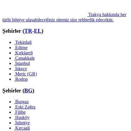
Trakya hakkında her
türlü bilgiye ulaşabileceğiniz sitemiz size rehberlik edecektir.
Şehirler (
TR
-
EL
)
Tekirdağ
Edirne
Kırklareli
Çanakkale
İstanbul
İskeçe
Meriç (GR)
Rodop
Şehirler (
BG
)
Burgaz
Eski Zağra
Filibe
Hasköy
İslimiye
Kırcaali