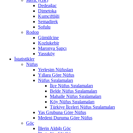
Meriç (GR)
Dedeağaç
Dimetoka
Kumçiftliği
Semadirek
Sofulu
Rodop
Gümülcine
Kozlukebir
Maronya Şapçı
Yassıköy
İstatistikler
Nüfus
Yerleşim Nüfusları
Yıllara Göre Nüfus
Nüfus Sıralamaları
İlçe Nüfus Sıralamaları
Belde Nüfus Sıralamaları
Mahalle Nüfus Sıralamaları
Köy Nüfus Sıralamaları
Türkiye İlçeleri Nüfus Sıralamaları
Yaş Grubuna Göre Nüfus
Medeni Duruma Göre Nüfus
Göç
İllerin Aldığı Göç