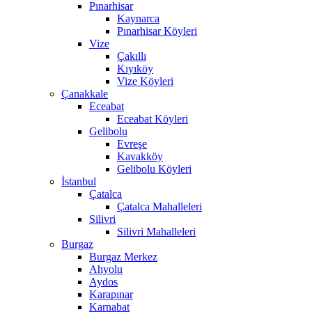
Pınarhisar
Kaynarca
Pınarhisar Köyleri
Vize
Çakıllı
Kıyıköy
Vize Köyleri
Çanakkale
Eceabat
Eceabat Köyleri
Gelibolu
Evreşe
Kavakköy
Gelibolu Köyleri
İstanbul
Çatalca
Çatalca Mahalleleri
Silivri
Silivri Mahalleleri
Burgaz
Burgaz Merkez
Ahyolu
Aydos
Karapınar
Karnabat