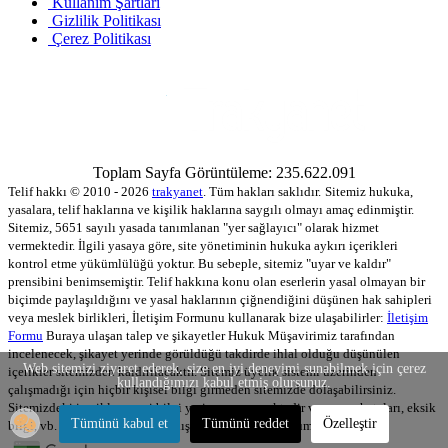
Kullanım Şartları
Gizlilik Politikası
Çerez Politikası
Toplam Sayfa Görüntüleme: 235.622.091
Telif hakkı © 2010 - 2026
trakyanet
. Tüm hakları saklıdır.
Sitemiz hukuka,
yasalara, telif haklarına ve kişilik haklarına saygılı olmayı amaç edinmiştir.
Sitemiz, 5651 sayılı yasada tanımlanan "yer sağlayıcı" olarak hizmet
vermektedir. İlgili yasaya göre, site yönetiminin hukuka aykırı içerikleri
kontrol etme yükümlülüğü yoktur. Bu sebeple, sitemiz "uyar ve kaldır"
prensibini benimsemiştir. Telif hakkına konu olan eserlerin yasal olmayan bir
biçimde paylaşıldığını ve yasal haklarının çiğnendiğini düşünen hak sahipleri
veya meslek birlikleri, İletişim Formunu kullanarak bize ulaşabilirler:
İletişim
Formu
Buraya ulaşan talep ve şikayetler Hukuk Müşavirimiz tarafından
incelenecek, şikayet yerinde görüldüğü takdirde ihlal olduğu düşünülen
Web sitemizi ziyaret ederek, size en iyi deneyimi sunabilmek için çerez
içerikler sitemizden kaldırılacaktır. Sitemiz üyelik sistemi üzerinden
kullandığımızı kabul etmiş olursunuz.
çalışmadığı için hiçbir kişisel bilgi girmeden sitemizde dolaşabilirsiniz.
Sitemizdeki içerikler resmi bilgi yerine geçmemektedir ve yazım hataları, eksik
Tümünü kabul et
Tümünü reddet
Özelleştir
bilgi, vb. gibi oluşabilecek yanlışkılardan sitemiz sorumlu değildir.