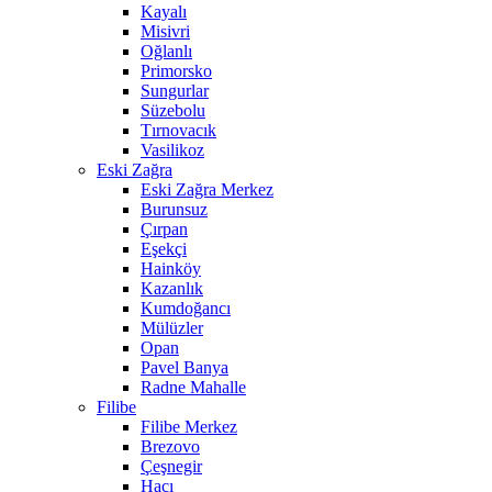
Kayalı
Misivri
Oğlanlı
Primorsko
Sungurlar
Süzebolu
Tırnovacık
Vasilikoz
Eski Zağra
Eski Zağra Merkez
Burunsuz
Çırpan
Eşekçi
Hainköy
Kazanlık
Kumdoğancı
Mülüzler
Opan
Pavel Banya
Radne Mahalle
Filibe
Filibe Merkez
Brezovo
Çeşnegir
Hacı