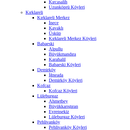
Kırcasalih
Uzunköprü Köyleri
Kırklareli
Kırklareli Merkez
İnece
Kavaklı
Üsküp
Kırklareli Merkez Köyleri
Babaeski
Alpullu
Büyükmandıra
Karahalil
Babaeski Köyleri
Demirköy
İğneada
Demirköy Köyleri
Kofçaz
Kofçaz Köyleri
Lüleburgaz
Ahmetbey
Büyükkarıştıran
Evrensekiz
Lüleburgaz Köyleri
Pehlivanköy
Pehlivanköy Köyleri