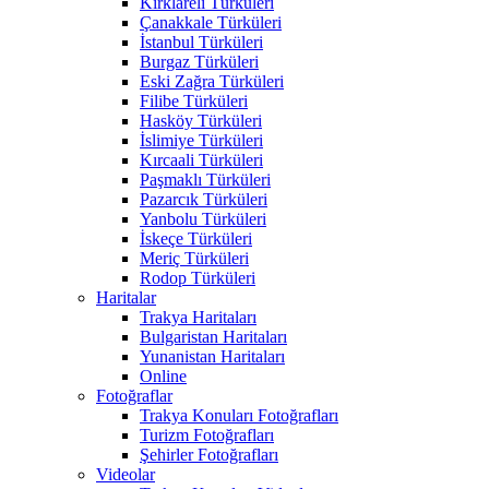
Kırklareli Türküleri
Çanakkale Türküleri
İstanbul Türküleri
Burgaz Türküleri
Eski Zağra Türküleri
Filibe Türküleri
Hasköy Türküleri
İslimiye Türküleri
Kırcaali Türküleri
Paşmaklı Türküleri
Pazarcık Türküleri
Yanbolu Türküleri
İskeçe Türküleri
Meriç Türküleri
Rodop Türküleri
Haritalar
Trakya Haritaları
Bulgaristan Haritaları
Yunanistan Haritaları
Online
Fotoğraflar
Trakya Konuları Fotoğrafları
Turizm Fotoğrafları
Şehirler Fotoğrafları
Videolar