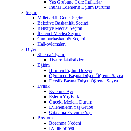
Yaş Grubuna Göre İntiharlar
İntihar Edenlerin Eğitim Durumu
Seçim
Milletvekili Genel Seçimi
Belediye Başkanlığı Seçimi
Belediye Meclisi Seçimi
İl Genel Meclisi Seçimi
Cumhurbaşkanlığı Seçimi
Halkoylamaları
Diğer
Sinema Tiyatro
Tiyatro İstatistikleri
Eğitim
Bitirilen Eğitim Düzeyi
Öğretmen Başına Düşen Öğrenci Sayısı
Derslik Başına Düşen Öğrenci Sayısı
Evlilik
Evlenme Ayı
Eşlerin Yaş Farkı
Önceki Medeni Durum
Evlenenlerin Yaş Grubu
Ortalama Evlenme Yaşı
Boşanma
Boşanma Nedeni
Evlilik Süresi