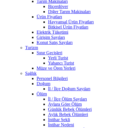
Tarım Makinaları
Biçerdöver
Diğer Tarım Makinaları
Ürün Fiyatları
Hayvansal Ürün Fiyatları
Bitkisel Ürün Fiyatları
Elektrik Tüketimi
Girişim Sayıları
Konut Satış Sayıları
Turizm
Sınır Geçişleri
Yerli Turist
Yabancı Turist
Müze ve Ören Yerleri
Sağlık
Personel Bilgileri
Doğum
İl / İlçe Doğum Sayıları
Ölüm
İl / İlçe Ölüm Sayıları
Aylara Göre Ölüm
Günlük Bebek Ölümleri
Aylık Bebek Ölümleri
İntihar Şekli
İntihar Nedeni