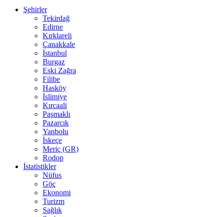
Şehirler
Tekirdağ
Edirne
Kırklareli
Çanakkale
İstanbul
Burgaz
Eski Zağra
Filibe
Hasköy
İslimiye
Kırcaali
Paşmaklı
Pazarcık
Yanbolu
İskeçe
Meriç (GR)
Rodop
İstatistikler
Nüfus
Göç
Ekonomi
Turizm
Sağlık