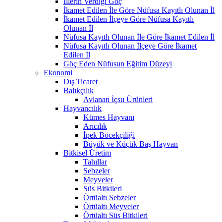
İllerin Verdiği Göç
İkamet Edilen İle Göre Nüfusa Kayıtlı Olunan İl
İkamet Edilen İlçeye Göre Nüfusa Kayıtlı
Olunan İl
Nüfusa Kayıtlı Olunan İle Göre İkamet Edilen İl
Nüfusa Kayıtlı Olunan İlçeye Göre İkamet
Edilen İl
Göç Eden Nüfusun Eğitim Düzeyi
Ekonomi
Dış Ticaret
Balıkçılık
Avlanan İçsu Ürünleri
Hayvancılık
Kümes Hayvanı
Arıcılık
İpek Böcekçiliği
Büyük ve Küçük Baş Hayvan
Bitkisel Üretim
Tahıllar
Sebzeler
Meyveler
Süs Bitkileri
Örtüaltı Sebzeler
Örtüaltı Meyveler
Örtüaltı Süs Bitkileri