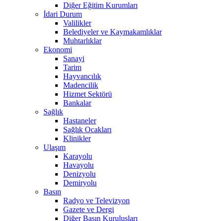
Diğer Eğitim Kurumları
İdari Durum
Valilikler
Belediyeler ve Kaymakamlıklar
Muhtarlıklar
Ekonomi
Sanayi
Tarim
Hayvancılık
Madencilik
Hizmet Sektörü
Bankalar
Sağlık
Hastaneler
Sağlık Ocakları
Klinikler
Ulaşım
Karayolu
Havayolu
Denizyolu
Demiryolu
Basın
Radyo ve Televizyon
Gazete ve Dergi
Diğer Basın Kuruluşları