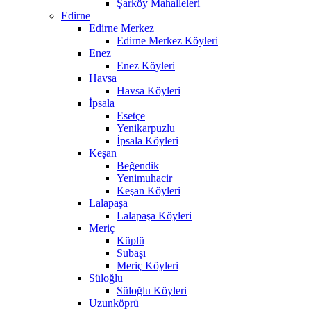
Şarköy Mahalleleri
Edirne
Edirne Merkez
Edirne Merkez Köyleri
Enez
Enez Köyleri
Havsa
Havsa Köyleri
İpsala
Esetçe
Yenikarpuzlu
İpsala Köyleri
Keşan
Beğendik
Yenimuhacir
Keşan Köyleri
Lalapaşa
Lalapaşa Köyleri
Meriç
Küplü
Subaşı
Meriç Köyleri
Süloğlu
Süloğlu Köyleri
Uzunköprü