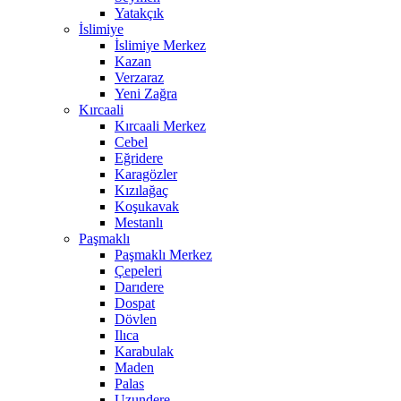
Yatakçık
İslimiye
İslimiye Merkez
Kazan
Verzaraz
Yeni Zağra
Kırcaali
Kırcaali Merkez
Cebel
Eğridere
Karagözler
Kızılağaç
Koşukavak
Mestanlı
Paşmaklı
Paşmaklı Merkez
Çepeleri
Darıdere
Dospat
Dövlen
Ilıca
Karabulak
Maden
Palas
Uzundere