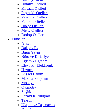
İslimiye Otelleri
Kırcaali Otelleri
Paşmaklı Otelleri
Pazarcık Otelleri
Yanbolu Otelleri
İskeçe Otelleri
Meriç Otelleri
Rodop Otelleri
Firmalar
Alışveriş
Bahçe / Ev
Basın Yayın
Büro ve Kırtasiye
Eğitim - Öğretim
Elektrik - Elektronik
Hizmet
Kişisel Bakım
Makina-Ekipman
Mobilya
Otomotiv
Sağlık
Sanayi Kuruluşları
Tekstil
Ulaşım ve Taşımacılık