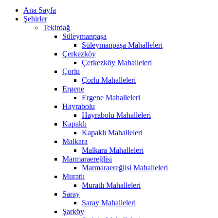
Ana Sayfa
Şehirler
Tekirdağ
Süleymanpaşa
Süleymanpaşa Mahalleleri
Çerkezköy
Çerkezköy Mahalleleri
Çorlu
Çorlu Mahalleleri
Ergene
Ergene Mahalleleri
Hayrabolu
Hayrabolu Mahalleleri
Kapaklı
Kapaklı Mahalleleri
Malkara
Malkara Mahalleleri
Marmaraereğlisi
Marmaraereğlisi Mahalleleri
Muratlı
Muratlı Mahalleleri
Saray
Saray Mahalleleri
Şarköy