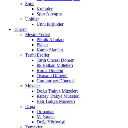
Spor
Kulüpler
Spor Altyapısı
Ünlüler
Ünlü Kişilikler
Turizm
Mesire Yerleri
Piknik Alanları
Plajlar
Kamp Alanları
Tarihi Eserler
Tarih Öncesi Dönem
İlk Balkan Milletleri
Roma Dönemi
Osmanlı Dönemi
Cumhuriyet Dönemi
Müzeler
Doğu Trakya Müzeleri
Kuzey Trakya Müzeleri
Batı Trakya Müzeleri
Doga
Ormanlar
Mağaralar
Doğa Yürüyüşü
Yemekler