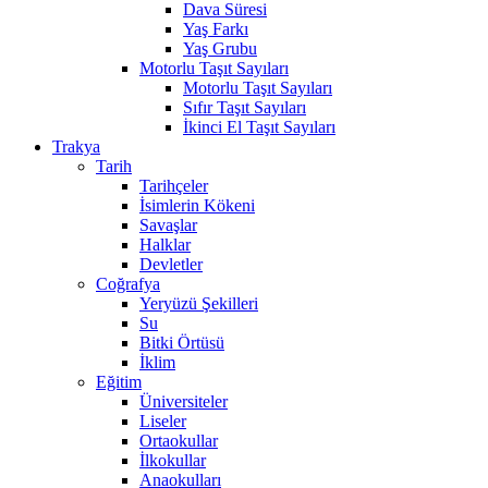
Dava Süresi
Yaş Farkı
Yaş Grubu
Motorlu Taşıt Sayıları
Motorlu Taşıt Sayıları
Sıfır Taşıt Sayıları
İkinci El Taşıt Sayıları
Trakya
Tarih
Tarihçeler
İsimlerin Kökeni
Savaşlar
Halklar
Devletler
Coğrafya
Yeryüzü Şekilleri
Su
Bitki Örtüsü
İklim
Eğitim
Üniversiteler
Liseler
Ortaokullar
İlkokullar
Anaokulları