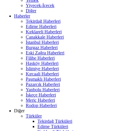
Yemek
Yiyecek-İçecek
Diğer
Haberler
Tekirdağ Haberleri
Edirne Haberleri
Kırklareli Haberleri
Çanakkale Haberleri
İstanbul Haberleri
Burgaz Haberleri
Eski Zağra Haberleri
Filibe Haberleri
Hasköy Haberleri
İslimiye Haberleri
Kırcaali Haberleri
Paşmaklı Haberleri
Pazarcık Haberleri
Yanbolu Haberleri
İskeçe Haberleri
Meriç Haberleri
Rodop Haberleri
Diğer
Türküler
Tekirdağ Türküleri
Edirne Türküleri