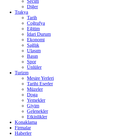
Seçim
Diğer
Trakya
Tarih
Coğrafya
Eğitim
İdari Durum
Ekonomi
Sağlık
Ulaşım
Basın
Spor
Ünlüler
Turizm
Mesire Yerleri
Tarihi Eserler
Müzeler
Doga
Yemekler
Giyim
Gelenekler
Etkinlikler
Konaklama
Firmalar
Haberler