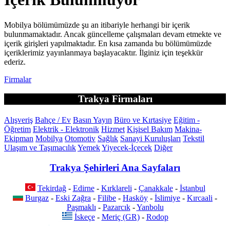
Mobilya bölümümüzde şu an itibariyle herhangi bir içerik
bulunmamaktadır. Ancak güncelleme çalışmaları devam etmekte ve
içerik girişleri yapılmaktadır. En kısa zamanda bu bölümümüzde
içeriklerimiz yayınlanmaya başlayacaktır. İlginiz için teşekkür
ederiz.
Firmalar
Trakya Firmaları
Alışveriş
Bahçe / Ev
Basın Yayın
Büro ve Kırtasiye
Eğitim -
Öğretim
Elektrik - Elektronik
Hizmet
Kişisel Bakım
Makina-
Ekipman
Mobilya
Otomotiv
Sağlık
Sanayi Kuruluşları
Tekstil
Ulaşım ve Taşımacılık
Yemek
Yiyecek-İçecek
Diğer
Trakya Şehirleri Ana Sayfaları
Tekirdağ
-
Edirne
-
Kırklareli
-
Çanakkale
-
İstanbul
Burgaz
-
Eski Zağra
-
Filibe
-
Hasköy
-
İslimiye
-
Kırcaali
-
Paşmaklı
-
Pazarcık
-
Yanbolu
İskeçe
-
Meriç (GR)
-
Rodop