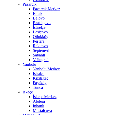
Pazarcık
Pazarcık Merkez
Batak
Belovo
Bratsigovo
İstirelçe
Lesiçovo
Otlukköy
Peştera
Rakitovo
Septemvri
Şabanlı
Velingrad
Yanbolu
Yanbolu Merkez
Istralca
Kızılağaç
Paşaköy
Tunca
İskeçe
İskeçe Merkez
Abdera
İnhanlı
Mustafçova