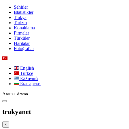
Şehirler
İstatistikler
Trakya
Turizm
Konaklama
Firmalar
Türküler
Haritalar
Fotoğraflar
English
Türkçe
Ελληνικά
Български
Arama
trakyanet
×