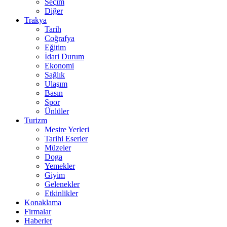
Seçim
Diğer
Trakya
Tarih
Coğrafya
Eğitim
İdari Durum
Ekonomi
Sağlık
Ulaşım
Basın
Spor
Ünlüler
Turizm
Mesire Yerleri
Tarihi Eserler
Müzeler
Doga
Yemekler
Giyim
Gelenekler
Etkinlikler
Konaklama
Firmalar
Haberler