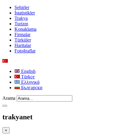
Şehirler
İstatistikler
Trakya
Turizm
Konaklama
Firmalar
Türküler
Haritalar
Fotoğraflar
English
Türkçe
Ελληνικά
Български
Arama
trakyanet
×