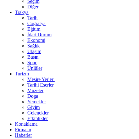
Seçim
Diğer
Trakya
Tarih
Coğrafya
Eğitim
İdari Durum
Ekonomi
Sağlık
Ulaşım
Basın
Spor
Ünlüler
Turizm
Mesire Yerleri
Tarihi Eserler
Müzeler
Doga
Yemekler
Giyim
Gelenekler
Etkinlikler
Konaklama
Firmalar
Haberler