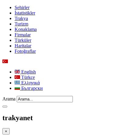
Şehirler
İstatistikler
Trakya
Turizm
Konaklama
Firmalar
Türküler
Haritalar
Fotoğraflar
English
Türkçe
Ελληνικά
Български
Arama
trakyanet
×