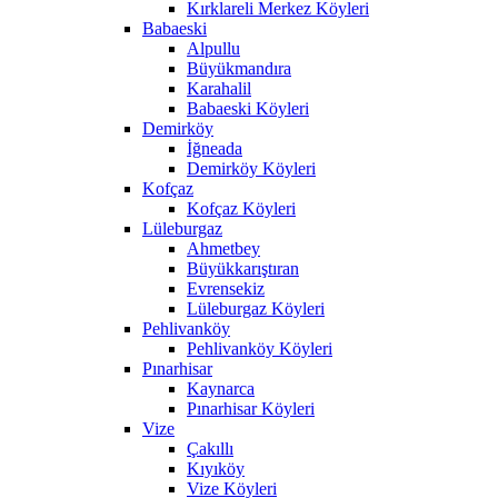
Kırklareli Merkez Köyleri
Babaeski
Alpullu
Büyükmandıra
Karahalil
Babaeski Köyleri
Demirköy
İğneada
Demirköy Köyleri
Kofçaz
Kofçaz Köyleri
Lüleburgaz
Ahmetbey
Büyükkarıştıran
Evrensekiz
Lüleburgaz Köyleri
Pehlivanköy
Pehlivanköy Köyleri
Pınarhisar
Kaynarca
Pınarhisar Köyleri
Vize
Çakıllı
Kıyıköy
Vize Köyleri