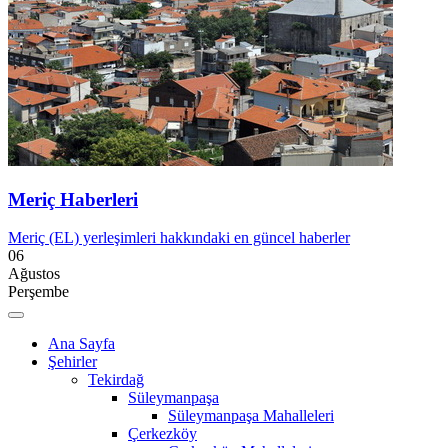
Meriç Haberleri
Meriç (EL) yerleşimleri hakkındaki en güncel haberler
06
Ağustos
Perşembe
Ana Sayfa
Şehirler
Tekirdağ
Süleymanpaşa
Süleymanpaşa Mahalleleri
Çerkezköy