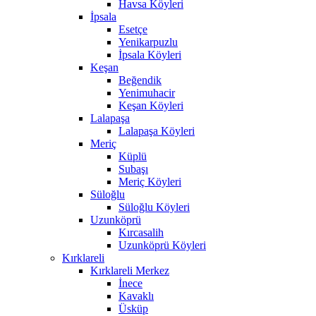
Havsa Köyleri
İpsala
Esetçe
Yenikarpuzlu
İpsala Köyleri
Keşan
Beğendik
Yenimuhacir
Keşan Köyleri
Lalapaşa
Lalapaşa Köyleri
Meriç
Küplü
Subaşı
Meriç Köyleri
Süloğlu
Süloğlu Köyleri
Uzunköprü
Kırcasalih
Uzunköprü Köyleri
Kırklareli
Kırklareli Merkez
İnece
Kavaklı
Üsküp