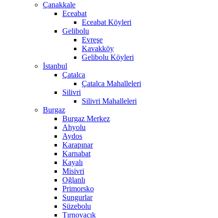
Çanakkale
Eceabat
Eceabat Köyleri
Gelibolu
Evreşe
Kavakköy
Gelibolu Köyleri
İstanbul
Çatalca
Çatalca Mahalleleri
Silivri
Silivri Mahalleleri
Burgaz
Burgaz Merkez
Ahyolu
Aydos
Karapınar
Karnabat
Kayalı
Misivri
Oğlanlı
Primorsko
Sungurlar
Süzebolu
Tırnovacık