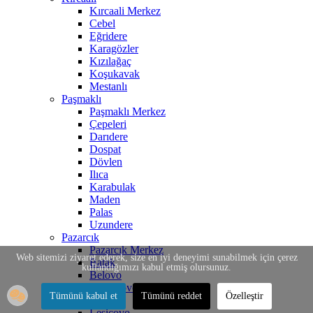
Kırcaali Merkez
Cebel
Eğridere
Karagözler
Kızılağaç
Koşukavak
Mestanlı
Paşmaklı
Paşmaklı Merkez
Çepeleri
Darıdere
Dospat
Dövlen
Ilıca
Karabulak
Maden
Palas
Uzundere
Pazarcık
Pazarcık Merkez
Web sitemizi ziyaret ederek, size en iyi deneyimi sunabilmek için çerez
Batak
kullandığımızı kabul etmiş olursunuz.
Belovo
Bratsigovo
Tümünü kabul et
Tümünü reddet
Özelleştir
İstirelçe
Lesiçovo