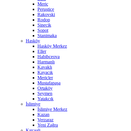
Meriç
Peruştiçe
Rakovski
Rodop
Sinecik
Sopot
Stanimaka
Hasköy
Hasköy Merkez
Eller
Habibçeova
Harmanlı
Kavaklı
Kayacık
Meriçler
Mustafapaşa
Ortaköy
Seymen
Yatakçık
İslimiye
İslimiye Merkez
Kazan
Verzaraz
Yeni Zağra
Kırcaali