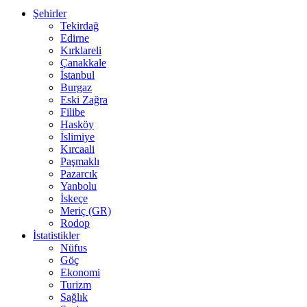
Şehirler
Tekirdağ
Edirne
Kırklareli
Çanakkale
İstanbul
Burgaz
Eski Zağra
Filibe
Hasköy
İslimiye
Kırcaali
Paşmaklı
Pazarcık
Yanbolu
İskeçe
Meriç (GR)
Rodop
İstatistikler
Nüfus
Göç
Ekonomi
Turizm
Sağlık