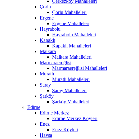
Çerkezköy Mahalleleri
Çorlu
Çorlu Mahalleleri
Ergene
Ergene Mahalleleri
Hayrabolu
Hayrabolu Mahalleleri
Kapaklı
Kapaklı Mahalleleri
Malkara
Malkara Mahalleleri
Marmaraereğlisi
Marmaraereğlisi Mahalleleri
Muratlı
Muratlı Mahalleleri
Saray
Saray Mahalleleri
Şarköy
Şarköy Mahalleleri
Edirne
Edirne Merkez
Edirne Merkez Köyleri
Enez
Enez Köyleri
Havsa