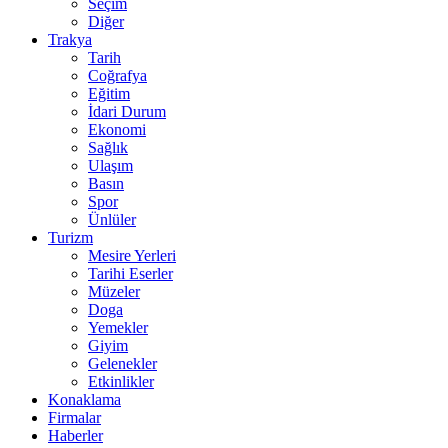
Seçim
Diğer
Trakya
Tarih
Coğrafya
Eğitim
İdari Durum
Ekonomi
Sağlık
Ulaşım
Basın
Spor
Ünlüler
Turizm
Mesire Yerleri
Tarihi Eserler
Müzeler
Doga
Yemekler
Giyim
Gelenekler
Etkinlikler
Konaklama
Firmalar
Haberler