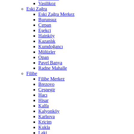
Vasilikoz
Eski Zağra
Eski Zağra Merkez
Burunsuz
Çırpan
Eşekçi
Hainköy
Kazanlık
Kumdoğancı
Mülüzler
Opan
Pavel Banya
Radne Mahalle
Filibe
Filibe Merkez
Brezovo
Çeşnegir
Hacı
Hisar
Kalfa
Kalyonköy
Karlıova
Kriçim
Kukla
Laki