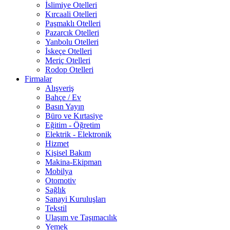
İslimiye Otelleri
Kırcaali Otelleri
Paşmaklı Otelleri
Pazarcık Otelleri
Yanbolu Otelleri
İskeçe Otelleri
Meriç Otelleri
Rodop Otelleri
Firmalar
Alışveriş
Bahçe / Ev
Basın Yayın
Büro ve Kırtasiye
Eğitim - Öğretim
Elektrik - Elektronik
Hizmet
Kişisel Bakım
Makina-Ekipman
Mobilya
Otomotiv
Sağlık
Sanayi Kuruluşları
Tekstil
Ulaşım ve Taşımacılık
Yemek