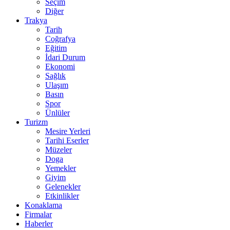
Seçim
Diğer
Trakya
Tarih
Coğrafya
Eğitim
İdari Durum
Ekonomi
Sağlık
Ulaşım
Basın
Spor
Ünlüler
Turizm
Mesire Yerleri
Tarihi Eserler
Müzeler
Doga
Yemekler
Giyim
Gelenekler
Etkinlikler
Konaklama
Firmalar
Haberler