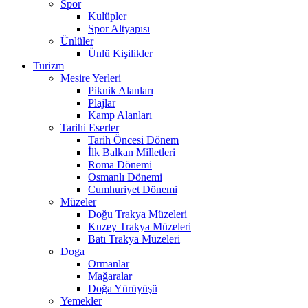
Spor
Kulüpler
Spor Altyapısı
Ünlüler
Ünlü Kişilikler
Turizm
Mesire Yerleri
Piknik Alanları
Plajlar
Kamp Alanları
Tarihi Eserler
Tarih Öncesi Dönem
İlk Balkan Milletleri
Roma Dönemi
Osmanlı Dönemi
Cumhuriyet Dönemi
Müzeler
Doğu Trakya Müzeleri
Kuzey Trakya Müzeleri
Batı Trakya Müzeleri
Doga
Ormanlar
Mağaralar
Doğa Yürüyüşü
Yemekler