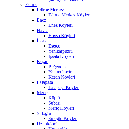
Edirne
Edirne Merkez
Edirne Merkez Köyleri
Enez
Enez Köyleri
Havsa
Havsa Köyleri
İpsala
Esetçe
Yenikarpuzlu
İpsala Köyleri
Keşan
Beğendik
Yenimuhacir
Keşan Köyleri
Lalapaşa
Lalapaşa Köyleri
Meriç
Küplü
Subaşı
Meriç Köyleri
Süloğlu
Süloğlu Köyleri
Uzunköprü
Kırcasalih