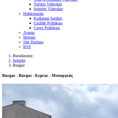
Turizm Videoları
Şehirler Videoları
Hakkımızda
Kullanım Şartları
Gizlilik Politikası
Çerez Politikası
Arama
İletişim
Site Haritası
RSS
Buradasınız:
Şehirler
Burgaz
Burgaz - Burgas - Бургас - Μπουργκάς