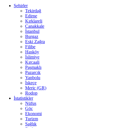
Şehirler
Tekirdağ
Edirne
Kırklareli
Çanakkale
İstanbul
Burgaz
Eski Zağra
Filibe
Hasköy
İslimiye
Kırcaali
Paşmaklı
Pazarcık
Yanbolu
İskeçe
Meriç (GR)
Rodop
İstatistikler
Nüfus
Göç
Ekonomi
Turizm
Sağlık