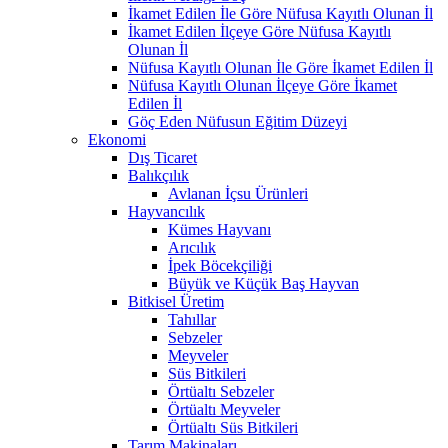
İkamet Edilen İle Göre Nüfusa Kayıtlı Olunan İl
İkamet Edilen İlçeye Göre Nüfusa Kayıtlı
Olunan İl
Nüfusa Kayıtlı Olunan İle Göre İkamet Edilen İl
Nüfusa Kayıtlı Olunan İlçeye Göre İkamet
Edilen İl
Göç Eden Nüfusun Eğitim Düzeyi
Ekonomi
Dış Ticaret
Balıkçılık
Avlanan İçsu Ürünleri
Hayvancılık
Kümes Hayvanı
Arıcılık
İpek Böcekçiliği
Büyük ve Küçük Baş Hayvan
Bitkisel Üretim
Tahıllar
Sebzeler
Meyveler
Süs Bitkileri
Örtüaltı Sebzeler
Örtüaltı Meyveler
Örtüaltı Süs Bitkileri
Tarım Makinaları