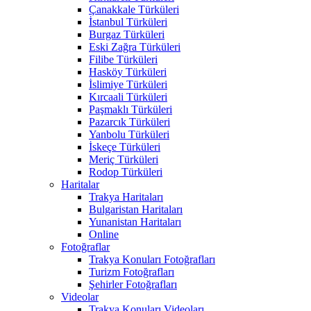
Çanakkale Türküleri
İstanbul Türküleri
Burgaz Türküleri
Eski Zağra Türküleri
Filibe Türküleri
Hasköy Türküleri
İslimiye Türküleri
Kırcaali Türküleri
Paşmaklı Türküleri
Pazarcık Türküleri
Yanbolu Türküleri
İskeçe Türküleri
Meriç Türküleri
Rodop Türküleri
Haritalar
Trakya Haritaları
Bulgaristan Haritaları
Yunanistan Haritaları
Online
Fotoğraflar
Trakya Konuları Fotoğrafları
Turizm Fotoğrafları
Şehirler Fotoğrafları
Videolar
Trakya Konuları Videoları