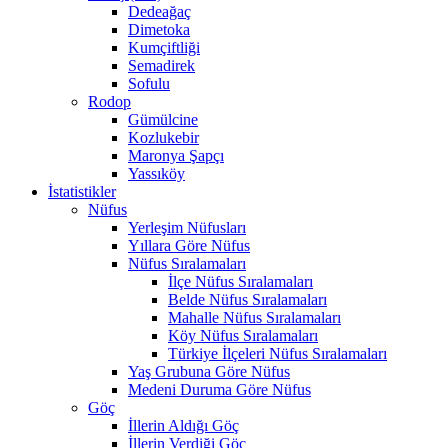
Dedeağaç
Dimetoka
Kumçiftliği
Semadirek
Sofulu
Rodop
Gümülcine
Kozlukebir
Maronya Şapçı
Yassıköy
İstatistikler
Nüfus
Yerleşim Nüfusları
Yıllara Göre Nüfus
Nüfus Sıralamaları
İlçe Nüfus Sıralamaları
Belde Nüfus Sıralamaları
Mahalle Nüfus Sıralamaları
Köy Nüfus Sıralamaları
Türkiye İlçeleri Nüfus Sıralamaları
Yaş Grubuna Göre Nüfus
Medeni Duruma Göre Nüfus
Göç
İllerin Aldığı Göç
İllerin Verdiği Göç