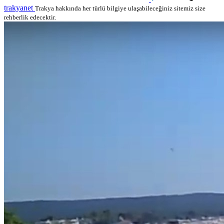
trakyanet
Trakya hakkında her türlü bilgiye ulaşabileceğiniz sitemiz size
rehberlik edecektir.