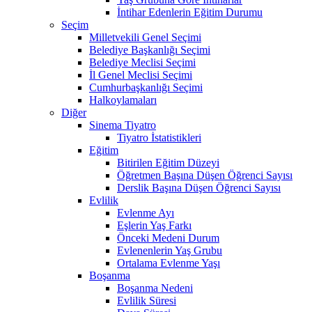
İntihar Edenlerin Eğitim Durumu
Seçim
Milletvekili Genel Seçimi
Belediye Başkanlığı Seçimi
Belediye Meclisi Seçimi
İl Genel Meclisi Seçimi
Cumhurbaşkanlığı Seçimi
Halkoylamaları
Diğer
Sinema Tiyatro
Tiyatro İstatistikleri
Eğitim
Bitirilen Eğitim Düzeyi
Öğretmen Başına Düşen Öğrenci Sayısı
Derslik Başına Düşen Öğrenci Sayısı
Evlilik
Evlenme Ayı
Eşlerin Yaş Farkı
Önceki Medeni Durum
Evlenenlerin Yaş Grubu
Ortalama Evlenme Yaşı
Boşanma
Boşanma Nedeni
Evlilik Süresi