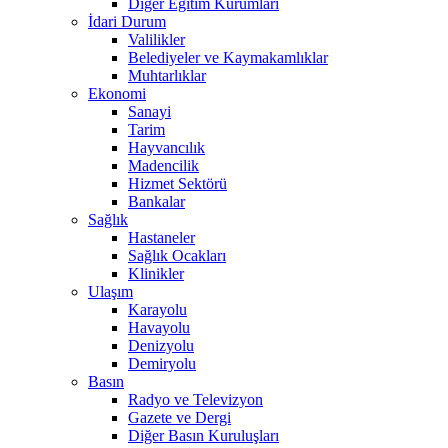
Diğer Eğitim Kurumları
İdari Durum
Valilikler
Belediyeler ve Kaymakamlıklar
Muhtarlıklar
Ekonomi
Sanayi
Tarim
Hayvancılık
Madencilik
Hizmet Sektörü
Bankalar
Sağlık
Hastaneler
Sağlık Ocakları
Klinikler
Ulaşım
Karayolu
Havayolu
Denizyolu
Demiryolu
Basın
Radyo ve Televizyon
Gazete ve Dergi
Diğer Basın Kuruluşları