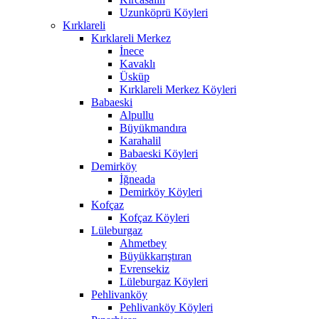
Uzunköprü Köyleri
Kırklareli
Kırklareli Merkez
İnece
Kavaklı
Üsküp
Kırklareli Merkez Köyleri
Babaeski
Alpullu
Büyükmandıra
Karahalil
Babaeski Köyleri
Demirköy
İğneada
Demirköy Köyleri
Kofçaz
Kofçaz Köyleri
Lüleburgaz
Ahmetbey
Büyükkarıştıran
Evrensekiz
Lüleburgaz Köyleri
Pehlivanköy
Pehlivanköy Köyleri