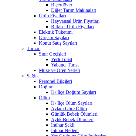
Biçerdöver
Diğer Tarım Makinaları
Ürün Fiyatları
Hayvansal Ürün Fiyatları
Bitkisel Ürün Fiyatları
Elektrik Tüketimi
Girişim Sayıları
Konut Satış Sayıları
Turizm
Sınır Geçişleri
Yerli Turist
Yabancı Turist
Müze ve Ören Yerleri
Sağlık
Personel Bilgileri
Doğum
İl / İlçe Doğum Sayıları
Ölüm
İl / İlçe Ölüm Sayıları
Aylara Göre Ölüm
Günlük Bebek Ölümleri
Aylık Bebek Ölümleri
İntihar Şekli
İntihar Nedeni
Yaş Grubuna Göre İntiharlar