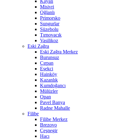
Kayalı
Misivri
Oğlanlı
Primorsko
Sungurlar
Süzebolu
Tırnovacık
Vasilikoz
Eski Zağra
Eski Zağra Merkez
Burunsuz
Çırpan
Eşekçi
Hainköy
Kazanlık
Kumdoğancı
Mülüzler
Opan
Pavel Banya
Radne Mahalle
Filibe
Filibe Merkez
Brezovo
Çeşnegir
Hacı