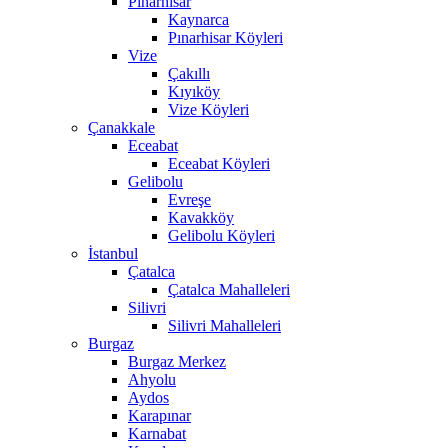
Pınarhisar
Kaynarca
Pınarhisar Köyleri
Vize
Çakıllı
Kıyıköy
Vize Köyleri
Çanakkale
Eceabat
Eceabat Köyleri
Gelibolu
Evreşe
Kavakköy
Gelibolu Köyleri
İstanbul
Çatalca
Çatalca Mahalleleri
Silivri
Silivri Mahalleleri
Burgaz
Burgaz Merkez
Ahyolu
Aydos
Karapınar
Karnabat