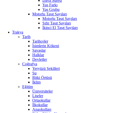
Dava Süresi
Yaş Farkı
Yaş Grubu
Motorlu Taşıt Sayıları
Motorlu Taşıt Sayıları
Sıfır Taşıt Sayıları
İkinci El Taşıt Sayıları
Trakya
Tarih
Tarihçeler
İsimlerin Kökeni
Savaşlar
Halklar
Devletler
Coğrafya
Yeryüzü Şekilleri
Su
Bitki Örtüsü
İklim
Eğitim
Üniversiteler
Liseler
Ortaokullar
İlkokullar
Anaokulları