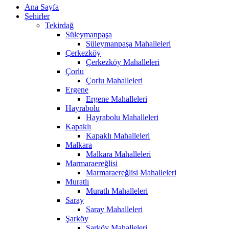
Ana Sayfa
Şehirler
Tekirdağ
Süleymanpaşa
Süleymanpaşa Mahalleleri
Çerkezköy
Çerkezköy Mahalleleri
Çorlu
Çorlu Mahalleleri
Ergene
Ergene Mahalleleri
Hayrabolu
Hayrabolu Mahalleleri
Kapaklı
Kapaklı Mahalleleri
Malkara
Malkara Mahalleleri
Marmaraereğlisi
Marmaraereğlisi Mahalleleri
Muratlı
Muratlı Mahalleleri
Saray
Saray Mahalleleri
Şarköy
Şarköy Mahalleleri