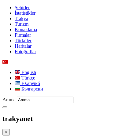
Şehirler
İstatistikler
Trakya
Turizm
Konaklama
Firmalar
Türküler
Haritalar
Fotoğraflar
English
Türkçe
Ελληνικά
Български
Arama
trakyanet
×