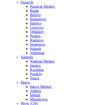
Pazarcık
Pazarcık Merkez
Batak
Belovo
Bratsigovo
İstirelçe
Lesiçovo
Otlukköy
Peştera
Rakitovo
Septemvri
Şabanlı
Velingrad
Yanbolu
Yanbolu Merkez
Istralca
Kızılağaç
Paşaköy
Tunca
İskeçe
İskeçe Merkez
Abdera
İnhanlı
Mustafçova
Meriç (GR)