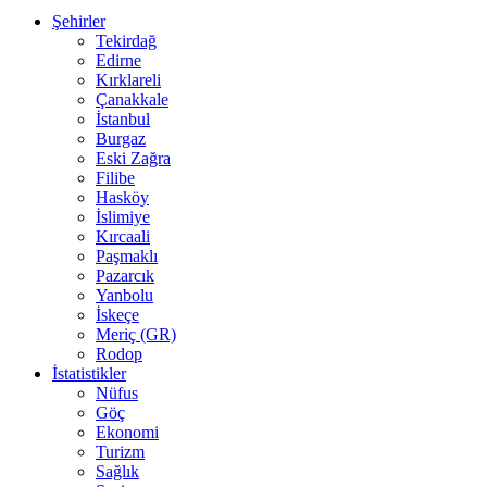
Şehirler
Tekirdağ
Edirne
Kırklareli
Çanakkale
İstanbul
Burgaz
Eski Zağra
Filibe
Hasköy
İslimiye
Kırcaali
Paşmaklı
Pazarcık
Yanbolu
İskeçe
Meriç (GR)
Rodop
İstatistikler
Nüfus
Göç
Ekonomi
Turizm
Sağlık