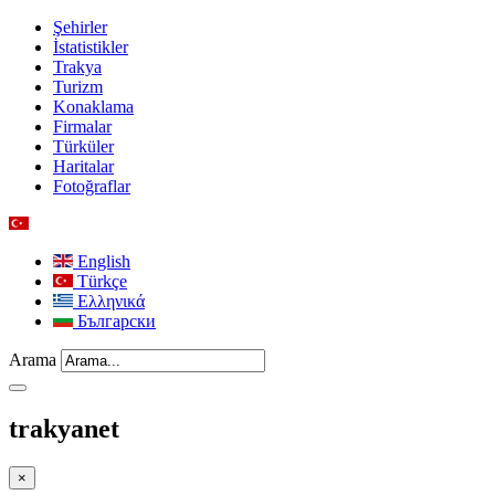
Şehirler
İstatistikler
Trakya
Turizm
Konaklama
Firmalar
Türküler
Haritalar
Fotoğraflar
English
Türkçe
Ελληνικά
Български
Arama
trakyanet
×