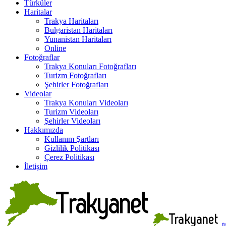
Türküler
Haritalar
Trakya Haritaları
Bulgaristan Haritaları
Yunanistan Haritaları
Online
Fotoğraflar
Trakya Konuları Fotoğrafları
Turizm Fotoğrafları
Şehirler Fotoğrafları
Videolar
Trakya Konuları Videoları
Turizm Videoları
Şehirler Videoları
Hakkımızda
Kullanım Şartları
Gizlilik Politikası
Çerez Politikası
İletişim
t