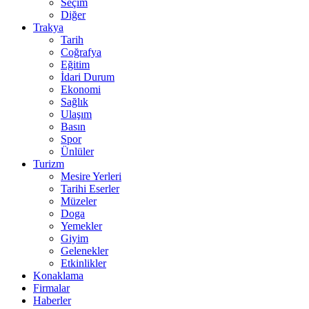
Seçim
Diğer
Trakya
Tarih
Coğrafya
Eğitim
İdari Durum
Ekonomi
Sağlık
Ulaşım
Basın
Spor
Ünlüler
Turizm
Mesire Yerleri
Tarihi Eserler
Müzeler
Doga
Yemekler
Giyim
Gelenekler
Etkinlikler
Konaklama
Firmalar
Haberler