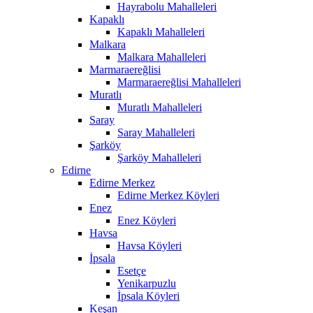
Hayrabolu Mahalleleri
Kapaklı
Kapaklı Mahalleleri
Malkara
Malkara Mahalleleri
Marmaraereğlisi
Marmaraereğlisi Mahalleleri
Muratlı
Muratlı Mahalleleri
Saray
Saray Mahalleleri
Şarköy
Şarköy Mahalleleri
Edirne
Edirne Merkez
Edirne Merkez Köyleri
Enez
Enez Köyleri
Havsa
Havsa Köyleri
İpsala
Esetçe
Yenikarpuzlu
İpsala Köyleri
Keşan