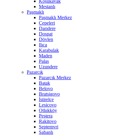
Koşukavak
Mestanlı
Paşmaklı
Paşmaklı Merkez
Çepeleri
Darıdere
Dospat
Dövlen
Ilıca
Karabulak
Maden
Palas
Uzundere
Pazarcık
Pazarcık Merkez
Batak
Belovo
Bratsigovo
İstirelçe
Lesiçovo
Otlukköy
Peştera
Rakitovo
Septemvri
Şabanlı