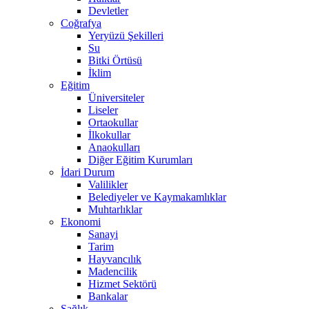
Devletler
Coğrafya
Yeryüzü Şekilleri
Su
Bitki Örtüsü
İklim
Eğitim
Üniversiteler
Liseler
Ortaokullar
İlkokullar
Anaokulları
Diğer Eğitim Kurumları
İdari Durum
Valilikler
Belediyeler ve Kaymakamlıklar
Muhtarlıklar
Ekonomi
Sanayi
Tarim
Hayvancılık
Madencilik
Hizmet Sektörü
Bankalar
Sağlık