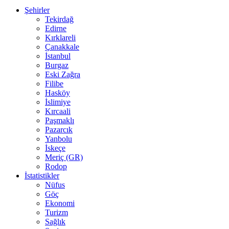
Şehirler
Tekirdağ
Edirne
Kırklareli
Çanakkale
İstanbul
Burgaz
Eski Zağra
Filibe
Hasköy
İslimiye
Kırcaali
Paşmaklı
Pazarcık
Yanbolu
İskeçe
Meriç (GR)
Rodop
İstatistikler
Nüfus
Göç
Ekonomi
Turizm
Sağlık