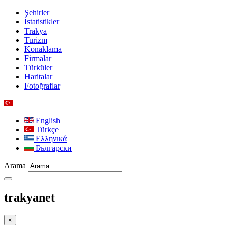
Şehirler
İstatistikler
Trakya
Turizm
Konaklama
Firmalar
Türküler
Haritalar
Fotoğraflar
English
Türkçe
Ελληνικά
Български
Arama
trakyanet
×