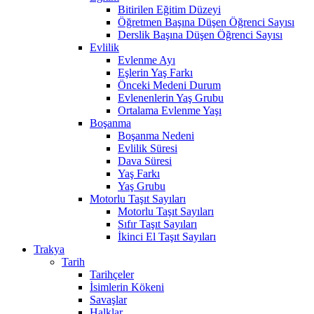
Bitirilen Eğitim Düzeyi
Öğretmen Başına Düşen Öğrenci Sayısı
Derslik Başına Düşen Öğrenci Sayısı
Evlilik
Evlenme Ayı
Eşlerin Yaş Farkı
Önceki Medeni Durum
Evlenenlerin Yaş Grubu
Ortalama Evlenme Yaşı
Boşanma
Boşanma Nedeni
Evlilik Süresi
Dava Süresi
Yaş Farkı
Yaş Grubu
Motorlu Taşıt Sayıları
Motorlu Taşıt Sayıları
Sıfır Taşıt Sayıları
İkinci El Taşıt Sayıları
Trakya
Tarih
Tarihçeler
İsimlerin Kökeni
Savaşlar
Halklar