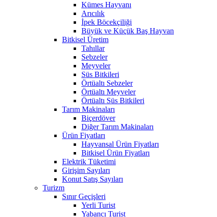
Kümes Hayvanı
Arıcılık
İpek Böcekçiliği
Büyük ve Küçük Baş Hayvan
Bitkisel Üretim
Tahıllar
Sebzeler
Meyveler
Süs Bitkileri
Örtüaltı Sebzeler
Örtüaltı Meyveler
Örtüaltı Süs Bitkileri
Tarım Makinaları
Biçerdöver
Diğer Tarım Makinaları
Ürün Fiyatları
Hayvansal Ürün Fiyatları
Bitkisel Ürün Fiyatları
Elektrik Tüketimi
Girişim Sayıları
Konut Satış Sayıları
Turizm
Sınır Geçişleri
Yerli Turist
Yabancı Turist