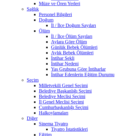
Müze ve Ören Yerleri
Sağlık
Personel Bilgileri
Doğum
İl / İlçe Doğum Sayıları
Ölüm
İl / İlçe Ölüm Sayıları
Aylara Göre Ölüm
Günlük Bebek Ölümleri
Aylık Bebek Ölümleri
İntihar Şekli
İntihar Nedeni
Yaş Grubuna Göre İntiharlar
İntihar Edenlerin Eğitim Durumu
Seçim
Milletvekili Genel Seçimi
Belediye Başkanlığı Seçimi
Belediye Meclisi Seçimi
İl Genel Meclisi Seçimi
Cumhurbaşkanlığı Seçimi
Halkoylamaları
Diğer
Sinema Tiyatro
Tiyatro İstatistikleri
Eğitim