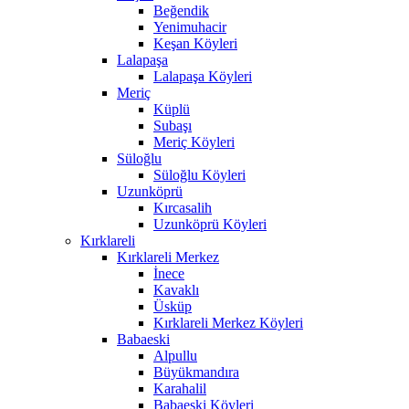
Beğendik
Yenimuhacir
Keşan Köyleri
Lalapaşa
Lalapaşa Köyleri
Meriç
Küplü
Subaşı
Meriç Köyleri
Süloğlu
Süloğlu Köyleri
Uzunköprü
Kırcasalih
Uzunköprü Köyleri
Kırklareli
Kırklareli Merkez
İnece
Kavaklı
Üsküp
Kırklareli Merkez Köyleri
Babaeski
Alpullu
Büyükmandıra
Karahalil
Babaeski Köyleri