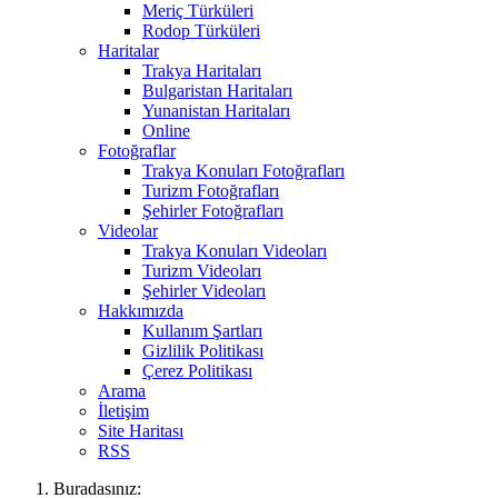
Meriç Türküleri
Rodop Türküleri
Haritalar
Trakya Haritaları
Bulgaristan Haritaları
Yunanistan Haritaları
Online
Fotoğraflar
Trakya Konuları Fotoğrafları
Turizm Fotoğrafları
Şehirler Fotoğrafları
Videolar
Trakya Konuları Videoları
Turizm Videoları
Şehirler Videoları
Hakkımızda
Kullanım Şartları
Gizlilik Politikası
Çerez Politikası
Arama
İletişim
Site Haritası
RSS
Buradasınız: