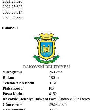
2021
25.326
2022
25.623
2023
25.514
2024
25.389
Rakovski
RAKOVSKI BELEDIYESI
Yüzölçümü
263 km²
Rakım
180 m
Telefon Alan Kodu
3151
Plaka Kodu
РВ
Posta Kodu
4150
Rakovski Belediye Başkanı
Pavel Andreev Gudzherov
Güncelleme
29.08.2025
Görüntüleme
2.618