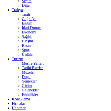
Seçim
Diğer
Trakya
Tarih
Coğrafya
Eğitim
İdari Durum
Ekonomi
Sağlık
Ulaşım
Basın
Spor
Ünlüler
Turizm
Mesire Yerleri
Tarihi Eserler
Müzeler
Doga
Yemekler
Giyim
Gelenekler
Etkinlikler
Konaklama
Firmalar
Haberler