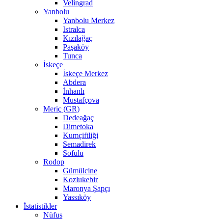
Velingrad
Yanbolu
Yanbolu Merkez
Istralca
Kızılağaç
Paşaköy
Tunca
İskeçe
İskeçe Merkez
Abdera
İnhanlı
Mustafçova
Meriç (GR)
Dedeağaç
Dimetoka
Kumçiftliği
Semadirek
Sofulu
Rodop
Gümülcine
Kozlukebir
Maronya Şapçı
Yassıköy
İstatistikler
Nüfus