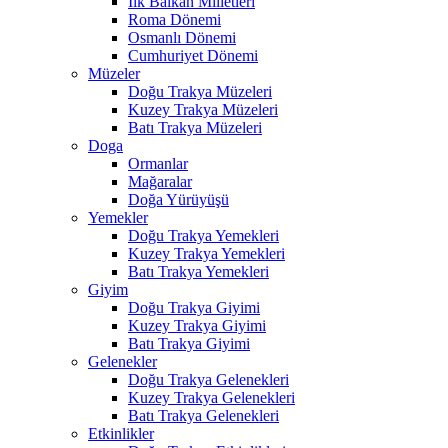
İlk Balkan Milletleri
Roma Dönemi
Osmanlı Dönemi
Cumhuriyet Dönemi
Müzeler
Doğu Trakya Müzeleri
Kuzey Trakya Müzeleri
Batı Trakya Müzeleri
Doga
Ormanlar
Mağaralar
Doğa Yürüyüşü
Yemekler
Doğu Trakya Yemekleri
Kuzey Trakya Yemekleri
Batı Trakya Yemekleri
Giyim
Doğu Trakya Giyimi
Kuzey Trakya Giyimi
Batı Trakya Giyimi
Gelenekler
Doğu Trakya Gelenekleri
Kuzey Trakya Gelenekleri
Batı Trakya Gelenekleri
Etkinlikler