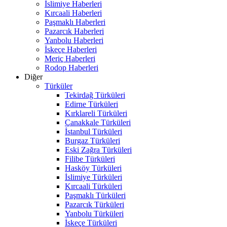
İslimiye Haberleri
Kırcaali Haberleri
Paşmaklı Haberleri
Pazarcık Haberleri
Yanbolu Haberleri
İskeçe Haberleri
Meriç Haberleri
Rodop Haberleri
Diğer
Türküler
Tekirdağ Türküleri
Edirne Türküleri
Kırklareli Türküleri
Çanakkale Türküleri
İstanbul Türküleri
Burgaz Türküleri
Eski Zağra Türküleri
Filibe Türküleri
Hasköy Türküleri
İslimiye Türküleri
Kırcaali Türküleri
Paşmaklı Türküleri
Pazarcık Türküleri
Yanbolu Türküleri
İskeçe Türküleri