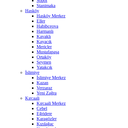
Sopot
Stanimaka
Hasköy
Hasköy Merkez
Eller
Habibçeova
Harmanlı
Kavaklı
Kayacık
Meriçler
Mustafapaşa
Ortaköy
Seymen
Yatakçık
İslimiye
İslimiye Merkez
Kazan
Verzaraz
Yeni Zağra
Kırcaali
Kırcaali Merkez
Cebel
Eğridere
Karagözler
Kızılağaç