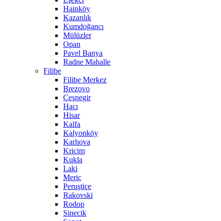
Hainköy
Kazanlık
Kumdoğancı
Mülüzler
Opan
Pavel Banya
Radne Mahalle
Filibe
Filibe Merkez
Brezovo
Çeşnegir
Hacı
Hisar
Kalfa
Kalyonköy
Karlıova
Kriçim
Kukla
Laki
Meriç
Peruştiçe
Rakovski
Rodop
Sinecik