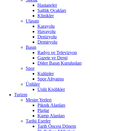
Hastaneler
Sağlık Ocakları
Klinikler
Ulaşım
Karayolu
Havayolu
Denizyolu
Demiryolu
Basın
Radyo ve Televizyon
Gazete ve Dergi
Diğer Basın Kuruluşları
Spor
Kulüpler
Spor Altyapısı
Ünlüler
Ünlü Kişilikler
Turizm
Mesire Yerleri
Piknik Alanları
Plajlar
Kamp Alanları
Tarihi Eserler
Tarih Öncesi Dönem