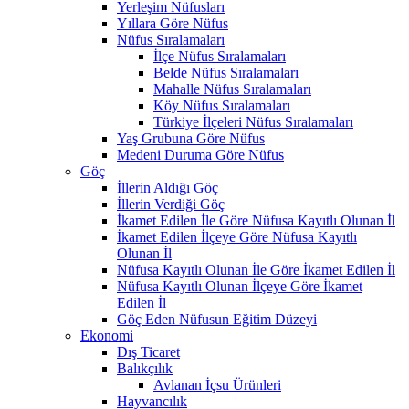
Yerleşim Nüfusları
Yıllara Göre Nüfus
Nüfus Sıralamaları
İlçe Nüfus Sıralamaları
Belde Nüfus Sıralamaları
Mahalle Nüfus Sıralamaları
Köy Nüfus Sıralamaları
Türkiye İlçeleri Nüfus Sıralamaları
Yaş Grubuna Göre Nüfus
Medeni Duruma Göre Nüfus
Göç
İllerin Aldığı Göç
İllerin Verdiği Göç
İkamet Edilen İle Göre Nüfusa Kayıtlı Olunan İl
İkamet Edilen İlçeye Göre Nüfusa Kayıtlı
Olunan İl
Nüfusa Kayıtlı Olunan İle Göre İkamet Edilen İl
Nüfusa Kayıtlı Olunan İlçeye Göre İkamet
Edilen İl
Göç Eden Nüfusun Eğitim Düzeyi
Ekonomi
Dış Ticaret
Balıkçılık
Avlanan İçsu Ürünleri
Hayvancılık