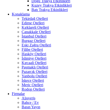
Doğu Trakya Etkinlikleri
Kuzey Trakya Etkinlikleri
Batı Trakya Etkinlikleri
Konaklama
Tekirdağ Otelleri
Edirne Otelleri
Kırklareli Otelleri
Çanakkale Otelleri
İstanbul Otelleri
Burgaz Otelleri
Eski Zağra Otelleri
Filibe Otelleri
Hasköy Otelleri
İslimiye Otelleri
Kırcaali Otelleri
Paşmaklı Otelleri
Pazarcık Otelleri
Yanbolu Otelleri
İskeçe Otelleri
Meriç Otelleri
Rodop Otelleri
Firmalar
Alışveriş
Bahçe / Ev
Basın Yayın