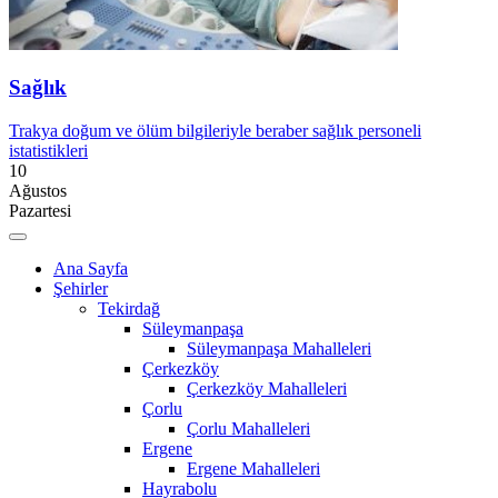
Sağlık
Trakya doğum ve ölüm bilgileriyle beraber sağlık personeli
istatistikleri
10
Ağustos
Pazartesi
Ana Sayfa
Şehirler
Tekirdağ
Süleymanpaşa
Süleymanpaşa Mahalleleri
Çerkezköy
Çerkezköy Mahalleleri
Çorlu
Çorlu Mahalleleri
Ergene
Ergene Mahalleleri
Hayrabolu