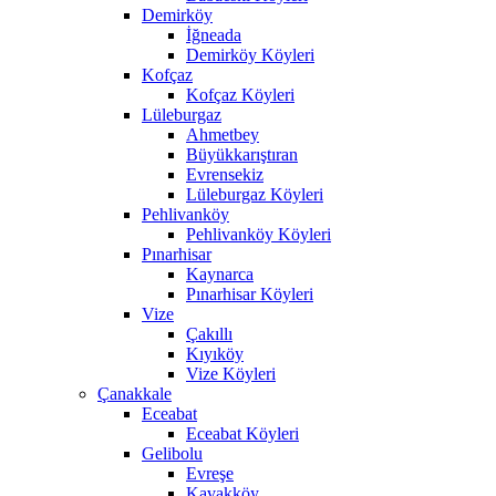
Demirköy
İğneada
Demirköy Köyleri
Kofçaz
Kofçaz Köyleri
Lüleburgaz
Ahmetbey
Büyükkarıştıran
Evrensekiz
Lüleburgaz Köyleri
Pehlivanköy
Pehlivanköy Köyleri
Pınarhisar
Kaynarca
Pınarhisar Köyleri
Vize
Çakıllı
Kıyıköy
Vize Köyleri
Çanakkale
Eceabat
Eceabat Köyleri
Gelibolu
Evreşe
Kavakköy