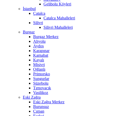
Gelibolu Köyleri
İstanbul
Çatalca
Çatalca Mahalleleri
Silivri
Silivri Mahalleleri
Burgaz
Burgaz Merkez
Ahyolu
Aydos
Karapınar
Karnabat
Kayalı
Misivri
Oğlanlı
Primorsko
Sungurlar
Süzebolu
Tırnovacık
Vasilikoz
Eski Zağra
Eski Zağra Merkez
Burunsuz
Çırpan
Eşekçi