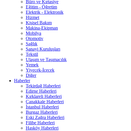
Büro ve Kırtasiye
Eğitim - Öğretim
Elektrik - Elektronik
Hizmet
Kişisel Bakım
Makina-Ekipman
Mobilya
Otomotiv
Sağlık
Sanayi Kuruluşları
Tekstil
Ulaşım ve Taşımacılık
Yemek
Yiyecek-İçecek
Diğer
Haberler
Tekirdağ Haberleri
Edirne Haberleri
Kırklareli Haberleri
Çanakkale Haberleri
İstanbul Haberleri
Burgaz Haberleri
Eski Zağra Haberleri
Filibe Haberleri
Hasköy Haberleri