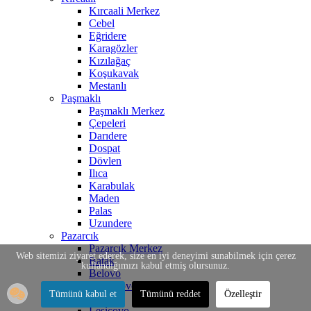
Kırcaali Merkez
Cebel
Eğridere
Karagözler
Kızılağaç
Koşukavak
Mestanlı
Paşmaklı
Paşmaklı Merkez
Çepeleri
Darıdere
Dospat
Dövlen
Ilıca
Karabulak
Maden
Palas
Uzundere
Pazarcık
Pazarcık Merkez
Web sitemizi ziyaret ederek, size en iyi deneyimi sunabilmek için çerez
Batak
kullandığımızı kabul etmiş olursunuz.
Belovo
Bratsigovo
Tümünü kabul et
Tümünü reddet
Özelleştir
İstirelçe
Lesiçovo