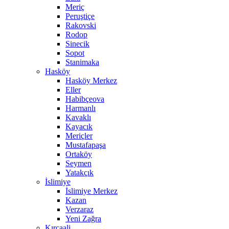
Meriç
Peruştiçe
Rakovski
Rodop
Sinecik
Sopot
Stanimaka
Hasköy
Hasköy Merkez
Eller
Habibçeova
Harmanlı
Kavaklı
Kayacık
Meriçler
Mustafapaşa
Ortaköy
Seymen
Yatakçık
İslimiye
İslimiye Merkez
Kazan
Verzaraz
Yeni Zağra
Kırcaali