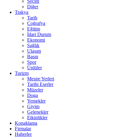
Seçim
Diğer
Trakya
Tarih
Coğrafya
Eğitim
İdari Durum
Ekonomi
Sağlık
Ulaşım
Basın
Spor
Ünlüler
Turizm
Mesire Yerleri
Tarihi Eserler
Müzeler
Doga
Yemekler
Giyim
Gelenekler
Etkinlikler
Konaklama
Firmalar
Haberler