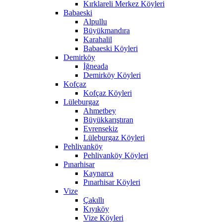
Kırklareli Merkez Köyleri
Babaeski
Alpullu
Büyükmandıra
Karahalil
Babaeski Köyleri
Demirköy
İğneada
Demirköy Köyleri
Kofçaz
Kofçaz Köyleri
Lüleburgaz
Ahmetbey
Büyükkarıştıran
Evrensekiz
Lüleburgaz Köyleri
Pehlivanköy
Pehlivanköy Köyleri
Pınarhisar
Kaynarca
Pınarhisar Köyleri
Vize
Çakıllı
Kıyıköy
Vize Köyleri