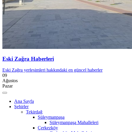
Eski Zağra Haberleri
Eski Zağra yerleşimleri hakkındaki en güncel haberler
09
Ağustos
Pazar
Ana Sayfa
Şehirler
Tekirdağ
Süleymanpaşa
Süleymanpaşa Mahalleleri
Çerkezköy