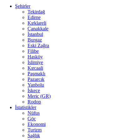
Şehirler
Tekirdağ
Edirne
Kırklareli
Çanakkale
İstanbul
Burgaz
Eski Zağra
Filibe
Hasköy
İslimiye
Kırcaali
Paşmaklı
Pazarcık
Yanbolu
İskeçe
Meriç (GR)
Rodop
İstatistikler
Nüfus
Göç
Ekonomi
Turizm
Sağlık