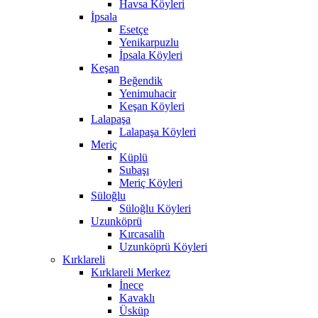
Havsa Köyleri
İpsala
Esetçe
Yenikarpuzlu
İpsala Köyleri
Keşan
Beğendik
Yenimuhacir
Keşan Köyleri
Lalapaşa
Lalapaşa Köyleri
Meriç
Küplü
Subaşı
Meriç Köyleri
Süloğlu
Süloğlu Köyleri
Uzunköprü
Kırcasalih
Uzunköprü Köyleri
Kırklareli
Kırklareli Merkez
İnece
Kavaklı
Üsküp