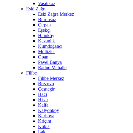
Vasilikoz
Eski Zağra
Eski Zağra Merkez
Burunsuz
Çırpan
Eşekçi
Hainköy
Kazanlık
Kumdoğancı
Mülüzler
Opan
Pavel Banya
Radne Mahalle
Filibe
Filibe Merkez
Brezovo
Çeşnegir
Hacı
Hisar
Kalfa
Kalyonköy
Karlıova
Kriçim
Kukla
Laki