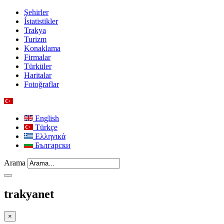
Şehirler
İstatistikler
Trakya
Turizm
Konaklama
Firmalar
Türküler
Haritalar
Fotoğraflar
English
Türkçe
Ελληνικά
Български
Arama
trakyanet
×