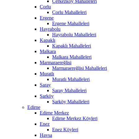
Çerkezköy Mahalleleri
Çorlu
Çorlu Mahalleleri
Ergene
Ergene Mahalleleri
Hayrabolu
Hayrabolu Mahalleleri
Kapaklı
Kapaklı Mahalleleri
Malkara
Malkara Mahalleleri
Marmaraereğlisi
Marmaraereğlisi Mahalleleri
Muratlı
Muratlı Mahalleleri
Saray
Saray Mahalleleri
Şarköy
Şarköy Mahalleleri
Edirne
Edirne Merkez
Edirne Merkez Köyleri
Enez
Enez Köyleri
Havsa