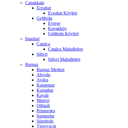
Çanakkale
Eceabat
Eceabat Köyleri
Gelibolu
Evreşe
Kavakköy
Gelibolu Köyleri
İstanbul
Çatalca
Çatalca Mahalleleri
Silivri
Silivri Mahalleleri
Burgaz
Burgaz Merkez
Ahyolu
Aydos
Karapınar
Karnabat
Kayalı
Misivri
Oğlanlı
Primorsko
Sungurlar
Süzebolu
Tırnovacık