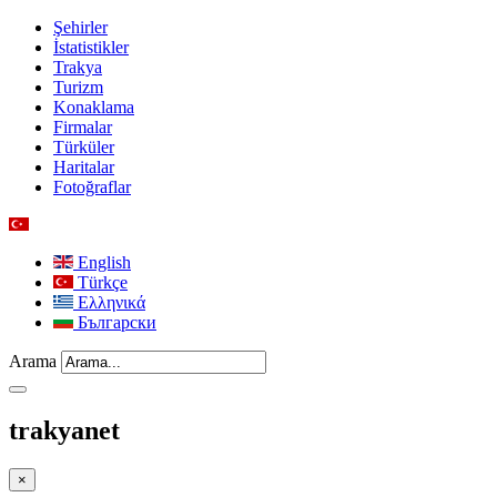
Şehirler
İstatistikler
Trakya
Turizm
Konaklama
Firmalar
Türküler
Haritalar
Fotoğraflar
English
Türkçe
Ελληνικά
Български
Arama
trakyanet
×