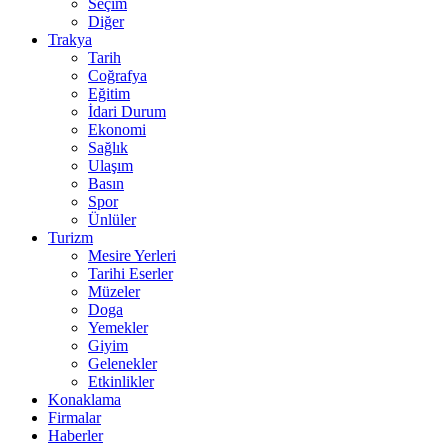
Seçim
Diğer
Trakya
Tarih
Coğrafya
Eğitim
İdari Durum
Ekonomi
Sağlık
Ulaşım
Basın
Spor
Ünlüler
Turizm
Mesire Yerleri
Tarihi Eserler
Müzeler
Doga
Yemekler
Giyim
Gelenekler
Etkinlikler
Konaklama
Firmalar
Haberler