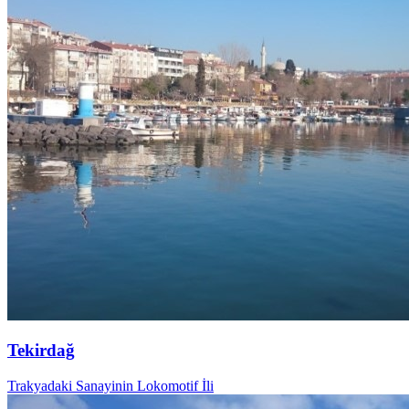
Tekirdağ
Trakyadaki Sanayinin Lokomotif İli