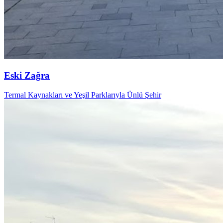
Eski Zağra
Termal Kaynakları ve Yeşil Parklarıyla Ünlü Şehir