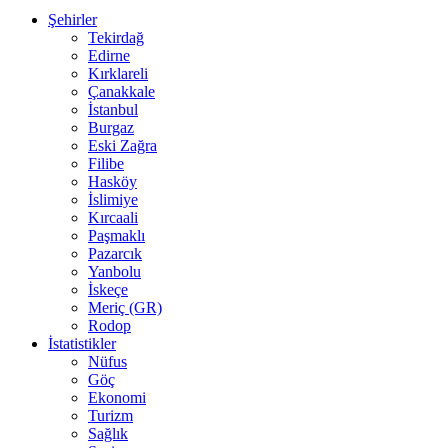
Şehirler
Tekirdağ
Edirne
Kırklareli
Çanakkale
İstanbul
Burgaz
Eski Zağra
Filibe
Hasköy
İslimiye
Kırcaali
Paşmaklı
Pazarcık
Yanbolu
İskeçe
Meriç (GR)
Rodop
İstatistikler
Nüfus
Göç
Ekonomi
Turizm
Sağlık