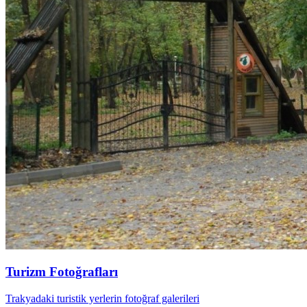
Turizm Fotoğrafları
Trakyadaki turistik yerlerin fotoğraf galerileri