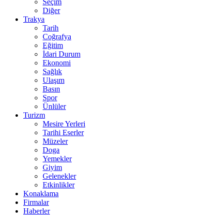
Seçim
Diğer
Trakya
Tarih
Coğrafya
Eğitim
İdari Durum
Ekonomi
Sağlık
Ulaşım
Basın
Spor
Ünlüler
Turizm
Mesire Yerleri
Tarihi Eserler
Müzeler
Doga
Yemekler
Giyim
Gelenekler
Etkinlikler
Konaklama
Firmalar
Haberler