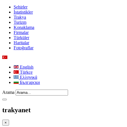
Şehirler
İstatistikler
Trakya
Turizm
Konaklama
Firmalar
Türküler
Haritalar
Fotoğraflar
English
Türkçe
Ελληνικά
Български
Arama
trakyanet
×