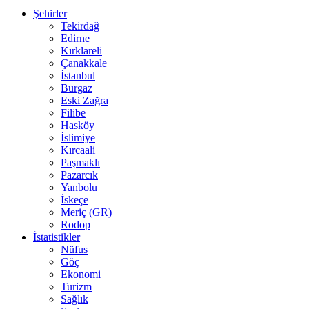
Şehirler
Tekirdağ
Edirne
Kırklareli
Çanakkale
İstanbul
Burgaz
Eski Zağra
Filibe
Hasköy
İslimiye
Kırcaali
Paşmaklı
Pazarcık
Yanbolu
İskeçe
Meriç (GR)
Rodop
İstatistikler
Nüfus
Göç
Ekonomi
Turizm
Sağlık