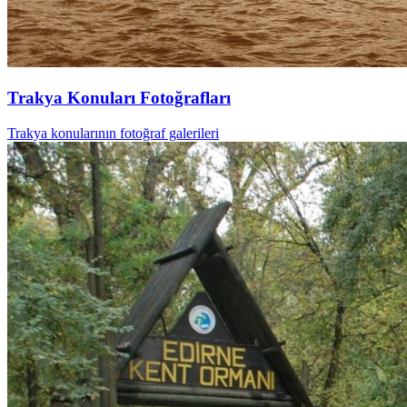
Trakya Konuları Fotoğrafları
Trakya konularının fotoğraf galerileri