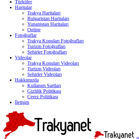
Türküler
Haritalar
Trakya Haritaları
Bulgaristan Haritaları
Yunanistan Haritaları
Online
Fotoğraflar
Trakya Konuları Fotoğrafları
Turizm Fotoğrafları
Şehirler Fotoğrafları
Videolar
Trakya Konuları Videoları
Turizm Videoları
Şehirler Videoları
Hakkımızda
Kullanım Şartları
Gizlilik Politikası
Çerez Politikası
İletişim
t