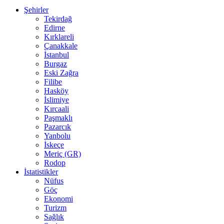
Şehirler
Tekirdağ
Edirne
Kırklareli
Çanakkale
İstanbul
Burgaz
Eski Zağra
Filibe
Hasköy
İslimiye
Kırcaali
Paşmaklı
Pazarcık
Yanbolu
İskeçe
Meriç (GR)
Rodop
İstatistikler
Nüfus
Göç
Ekonomi
Turizm
Sağlık