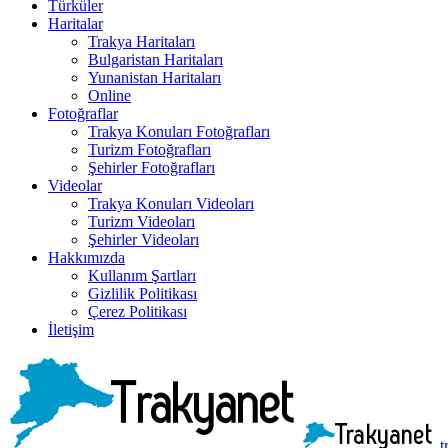
Türküler
Haritalar
Trakya Haritaları
Bulgaristan Haritaları
Yunanistan Haritaları
Online
Fotoğraflar
Trakya Konuları Fotoğrafları
Turizm Fotoğrafları
Şehirler Fotoğrafları
Videolar
Trakya Konuları Videoları
Turizm Videoları
Şehirler Videoları
Hakkımızda
Kullanım Şartları
Gizlilik Politikası
Çerez Politikası
İletişim
t