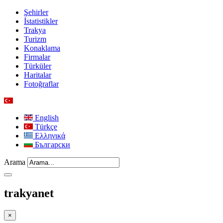
Şehirler
İstatistikler
Trakya
Turizm
Konaklama
Firmalar
Türküler
Haritalar
Fotoğraflar
English
Türkçe
Ελληνικά
Български
Arama
trakyanet
×