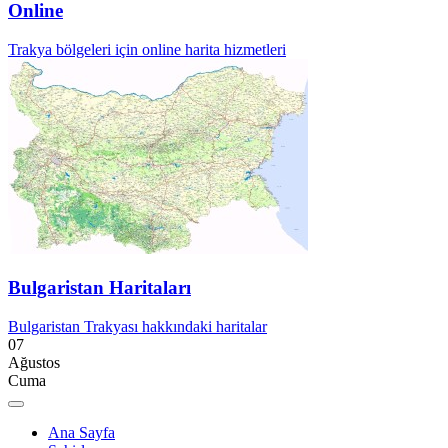
Online
Trakya bölgeleri için online harita hizmetleri
Bulgaristan Haritaları
Bulgaristan Trakyası hakkındaki haritalar
07
Ağustos
Cuma
Ana Sayfa