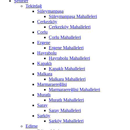
Şehirler
Tekirdağ
Süleymanpaşa
Süleymanpaşa Mahalleleri
Çerkezköy
Çerkezköy Mahalleleri
Çorlu
Çorlu Mahalleleri
Ergene
Ergene Mahalleleri
Hayrabolu
Hayrabolu Mahalleleri
Kapaklı
Kapaklı Mahalleleri
Malkara
Malkara Mahalleleri
Marmaraereğlisi
Marmaraereğlisi Mahalleleri
Muratlı
Muratlı Mahalleleri
Saray
Saray Mahalleleri
Şarköy
Şarköy Mahalleleri
Edirne