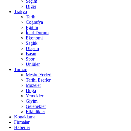
Seçim
Diğer
Trakya
Tarih
Coğrafya
Eğitim
İdari Durum
Ekonomi
Sağlık
Ulaşım
Basın
Spor
Ünlüler
Turizm
Mesire Yerleri
Tarihi Eserler
Müzeler
Doga
Yemekler
Giyim
Gelenekler
Etkinlikler
Konaklama
Firmalar
Haberler