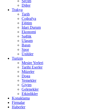
Seçim
Diğer
Trakya
Tarih
Coğrafya
Eğitim
İdari Durum
Ekonomi
Sağlık
Ulaşım
Basın
Spor
Ünlüler
Turizm
Mesire Yerleri
Tarihi Eserler
Müzeler
Doga
Yemekler
Giyim
Gelenekler
Etkinlikler
Konaklama
Firmalar
Haberler