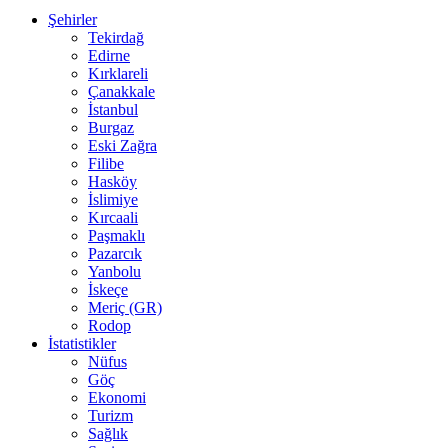
Şehirler
Tekirdağ
Edirne
Kırklareli
Çanakkale
İstanbul
Burgaz
Eski Zağra
Filibe
Hasköy
İslimiye
Kırcaali
Paşmaklı
Pazarcık
Yanbolu
İskeçe
Meriç (GR)
Rodop
İstatistikler
Nüfus
Göç
Ekonomi
Turizm
Sağlık