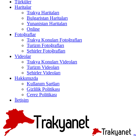
Türküler
Haritalar
Trakya Haritaları
Bulgaristan Haritaları
Yunanistan Haritaları
Online
Fotoğraflar
Trakya Konuları Fotoğrafları
Turizm Fotoğrafları
Şehirler Fotoğrafları
Videolar
Trakya Konuları Videoları
Turizm Videoları
Şehirler Videoları
Hakkımızda
Kullanım Şartları
Gizlilik Politikası
Çerez Politikası
İletişim
t