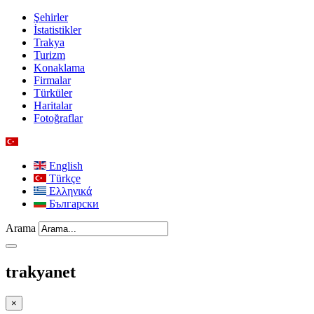
Şehirler
İstatistikler
Trakya
Turizm
Konaklama
Firmalar
Türküler
Haritalar
Fotoğraflar
English
Türkçe
Ελληνικά
Български
Arama
trakyanet
×