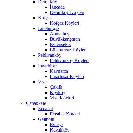
Demirköy
İğneada
Demirköy Köyleri
Kofçaz
Kofçaz Köyleri
Lüleburgaz
Ahmetbey
Büyükkarıştıran
Evrensekiz
Lüleburgaz Köyleri
Pehlivanköy
Pehlivanköy Köyleri
Pınarhisar
Kaynarca
Pınarhisar Köyleri
Vize
Çakıllı
Kıyıköy
Vize Köyleri
Çanakkale
Eceabat
Eceabat Köyleri
Gelibolu
Evreşe
Kavakköy