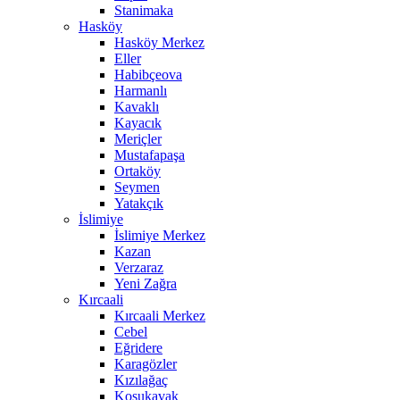
Stanimaka
Hasköy
Hasköy Merkez
Eller
Habibçeova
Harmanlı
Kavaklı
Kayacık
Meriçler
Mustafapaşa
Ortaköy
Seymen
Yatakçık
İslimiye
İslimiye Merkez
Kazan
Verzaraz
Yeni Zağra
Kırcaali
Kırcaali Merkez
Cebel
Eğridere
Karagözler
Kızılağaç
Koşukavak