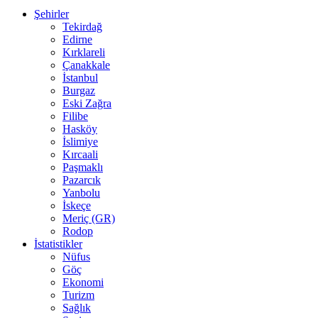
Şehirler
Tekirdağ
Edirne
Kırklareli
Çanakkale
İstanbul
Burgaz
Eski Zağra
Filibe
Hasköy
İslimiye
Kırcaali
Paşmaklı
Pazarcık
Yanbolu
İskeçe
Meriç (GR)
Rodop
İstatistikler
Nüfus
Göç
Ekonomi
Turizm
Sağlık