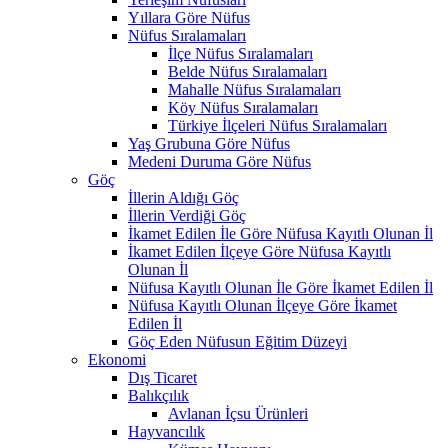
Yıllara Göre Nüfus
Nüfus Sıralamaları
İlçe Nüfus Sıralamaları
Belde Nüfus Sıralamaları
Mahalle Nüfus Sıralamaları
Köy Nüfus Sıralamaları
Türkiye İlçeleri Nüfus Sıralamaları
Yaş Grubuna Göre Nüfus
Medeni Duruma Göre Nüfus
Göç
İllerin Aldığı Göç
İllerin Verdiği Göç
İkamet Edilen İle Göre Nüfusa Kayıtlı Olunan İl
İkamet Edilen İlçeye Göre Nüfusa Kayıtlı
Olunan İl
Nüfusa Kayıtlı Olunan İle Göre İkamet Edilen İl
Nüfusa Kayıtlı Olunan İlçeye Göre İkamet
Edilen İl
Göç Eden Nüfusun Eğitim Düzeyi
Ekonomi
Dış Ticaret
Balıkçılık
Avlanan İçsu Ürünleri
Hayvancılık