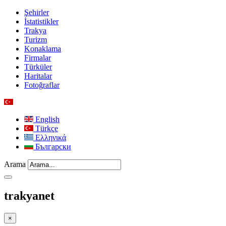
Şehirler
İstatistikler
Trakya
Turizm
Konaklama
Firmalar
Türküler
Haritalar
Fotoğraflar
English
Türkçe
Ελληνικά
Български
Arama
trakyanet
×