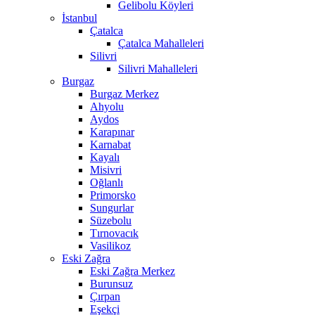
Gelibolu Köyleri
İstanbul
Çatalca
Çatalca Mahalleleri
Silivri
Silivri Mahalleleri
Burgaz
Burgaz Merkez
Ahyolu
Aydos
Karapınar
Karnabat
Kayalı
Misivri
Oğlanlı
Primorsko
Sungurlar
Süzebolu
Tırnovacık
Vasilikoz
Eski Zağra
Eski Zağra Merkez
Burunsuz
Çırpan
Eşekçi