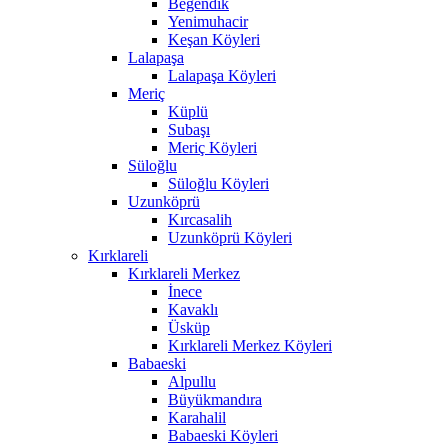
Beğendik
Yenimuhacir
Keşan Köyleri
Lalapaşa
Lalapaşa Köyleri
Meriç
Küplü
Subaşı
Meriç Köyleri
Süloğlu
Süloğlu Köyleri
Uzunköprü
Kırcasalih
Uzunköprü Köyleri
Kırklareli
Kırklareli Merkez
İnece
Kavaklı
Üsküp
Kırklareli Merkez Köyleri
Babaeski
Alpullu
Büyükmandıra
Karahalil
Babaeski Köyleri