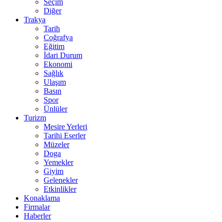
Seçim
Diğer
Trakya
Tarih
Coğrafya
Eğitim
İdari Durum
Ekonomi
Sağlık
Ulaşım
Basın
Spor
Ünlüler
Turizm
Mesire Yerleri
Tarihi Eserler
Müzeler
Doga
Yemekler
Giyim
Gelenekler
Etkinlikler
Konaklama
Firmalar
Haberler