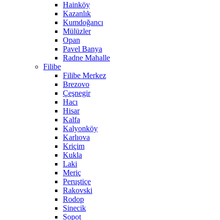
Hainköy
Kazanlık
Kumdoğancı
Mülüzler
Opan
Pavel Banya
Radne Mahalle
Filibe
Filibe Merkez
Brezovo
Çeşnegir
Hacı
Hisar
Kalfa
Kalyonköy
Karlıova
Kriçim
Kukla
Laki
Meriç
Peruştiçe
Rakovski
Rodop
Sinecik
Sopot