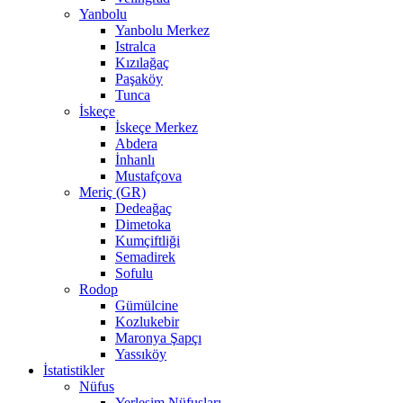
Yanbolu
Yanbolu Merkez
Istralca
Kızılağaç
Paşaköy
Tunca
İskeçe
İskeçe Merkez
Abdera
İnhanlı
Mustafçova
Meriç (GR)
Dedeağaç
Dimetoka
Kumçiftliği
Semadirek
Sofulu
Rodop
Gümülcine
Kozlukebir
Maronya Şapçı
Yassıköy
İstatistikler
Nüfus
Yerleşim Nüfusları