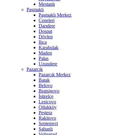
Mestanlı
Paşmaklı
Paşmaklı Merkez
Çepeleri
Darıdere
Dospat
Dövlen
Ilıca
Karabulak
Maden
Palas
Uzundere
Pazarcık
Pazarcık Merkez
Batak
Belovo
Bratsigovo
İstirelçe
Lesiçovo
Otlukköy
Peştera
Rakitovo
Septemvri
Şabanlı
Velingrad