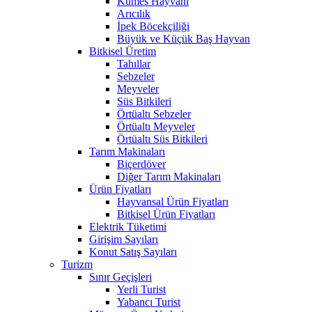
Kümes Hayvanı
Arıcılık
İpek Böcekçiliği
Büyük ve Küçük Baş Hayvan
Bitkisel Üretim
Tahıllar
Sebzeler
Meyveler
Süs Bitkileri
Örtüaltı Sebzeler
Örtüaltı Meyveler
Örtüaltı Süs Bitkileri
Tarım Makinaları
Biçerdöver
Diğer Tarım Makinaları
Ürün Fiyatları
Hayvansal Ürün Fiyatları
Bitkisel Ürün Fiyatları
Elektrik Tüketimi
Girişim Sayıları
Konut Satış Sayıları
Turizm
Sınır Geçişleri
Yerli Turist
Yabancı Turist