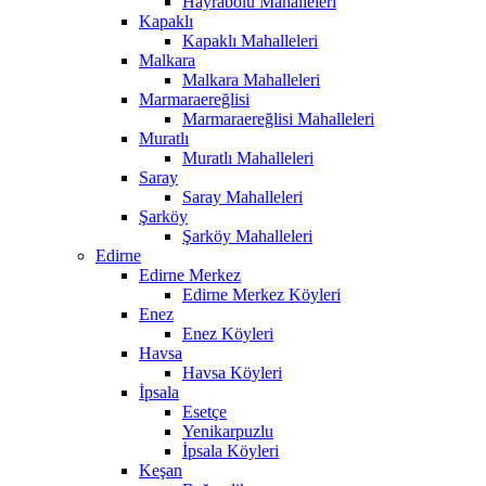
Hayrabolu Mahalleleri
Kapaklı
Kapaklı Mahalleleri
Malkara
Malkara Mahalleleri
Marmaraereğlisi
Marmaraereğlisi Mahalleleri
Muratlı
Muratlı Mahalleleri
Saray
Saray Mahalleleri
Şarköy
Şarköy Mahalleleri
Edirne
Edirne Merkez
Edirne Merkez Köyleri
Enez
Enez Köyleri
Havsa
Havsa Köyleri
İpsala
Esetçe
Yenikarpuzlu
İpsala Köyleri
Keşan