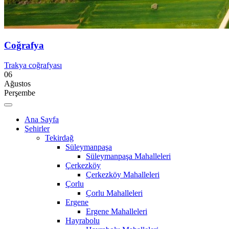
Coğrafya
Trakya coğrafyası
06
Ağustos
Perşembe
Ana Sayfa
Şehirler
Tekirdağ
Süleymanpaşa
Süleymanpaşa Mahalleleri
Çerkezköy
Çerkezköy Mahalleleri
Çorlu
Çorlu Mahalleleri
Ergene
Ergene Mahalleleri
Hayrabolu