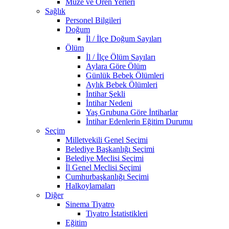
Müze ve Ören Yerleri
Sağlık
Personel Bilgileri
Doğum
İl / İlçe Doğum Sayıları
Ölüm
İl / İlçe Ölüm Sayıları
Aylara Göre Ölüm
Günlük Bebek Ölümleri
Aylık Bebek Ölümleri
İntihar Şekli
İntihar Nedeni
Yaş Grubuna Göre İntiharlar
İntihar Edenlerin Eğitim Durumu
Seçim
Milletvekili Genel Seçimi
Belediye Başkanlığı Seçimi
Belediye Meclisi Seçimi
İl Genel Meclisi Seçimi
Cumhurbaşkanlığı Seçimi
Halkoylamaları
Diğer
Sinema Tiyatro
Tiyatro İstatistikleri
Eğitim