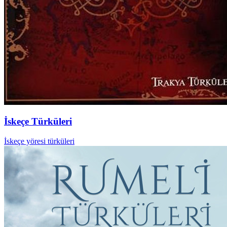
İskeçe Türküleri
İskeçe yöresi türküleri