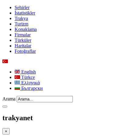
Şehirler
İstatistikler
Trakya
Turizm
Konaklama
Firmalar
Türküler
Haritalar
Fotoğraflar
English
Türkçe
Ελληνικά
Български
Arama
trakyanet
×