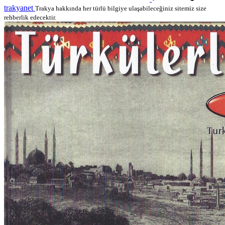
trakyanet
Trakya hakkında her türlü bilgiye ulaşabileceğiniz sitemiz size
rehberlik edecektir.