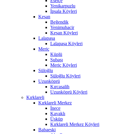
Esetçe
Yenikarpuzlu
İpsala Köyleri
Keşan
Beğendik
Yenimuhacir
Keşan Köyleri
Lalapaşa
Lalapaşa Köyleri
Meriç
Küplü
Subaşı
Meriç Köyleri
Süloğlu
Süloğlu Köyleri
Uzunköprü
Kırcasalih
Uzunköprü Köyleri
Kırklareli
Kırklareli Merkez
İnece
Kavaklı
Üsküp
Kırklareli Merkez Köyleri
Babaeski