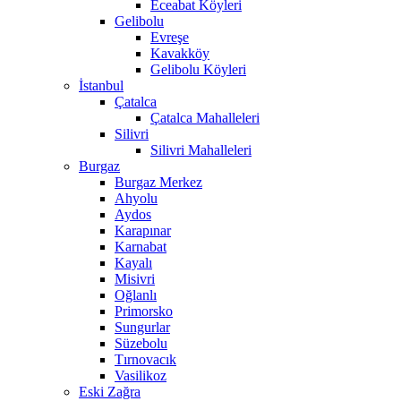
Eceabat Köyleri
Gelibolu
Evreşe
Kavakköy
Gelibolu Köyleri
İstanbul
Çatalca
Çatalca Mahalleleri
Silivri
Silivri Mahalleleri
Burgaz
Burgaz Merkez
Ahyolu
Aydos
Karapınar
Karnabat
Kayalı
Misivri
Oğlanlı
Primorsko
Sungurlar
Süzebolu
Tırnovacık
Vasilikoz
Eski Zağra