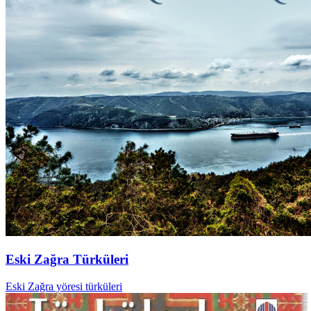
Eski Zağra Türküleri
Eski Zağra yöresi türküleri