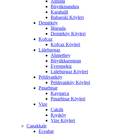
Alpullu
Büyükmandıra
Karahalil
Babaeski Köyleri
Demirköy
İğneada
Demirköy Köyleri
Kofçaz
Kofçaz Köyleri
Lüleburgaz
Ahmetbey
Büyükkarıştıran
Evrensekiz
Lüleburgaz Köyleri
Pehlivanköy
Pehlivanköy Köyleri
Pınarhisar
Kaynarca
Pınarhisar Köyleri
Vize
Çakıllı
Kıyıköy
Vize Köyleri
Çanakkale
Eceabat