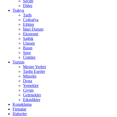
Seçim
Diğer
Trakya
Tarih
Coğrafya
Eğitim
İdari Durum
Ekonomi
Sağlık
Ulaşım
Basın
Spor
Ünlüler
Turizm
Mesire Yerleri
Tarihi Eserler
Müzeler
Doga
Yemekler
Giyim
Gelenekler
Etkinlikler
Konaklama
Firmalar
Haberler