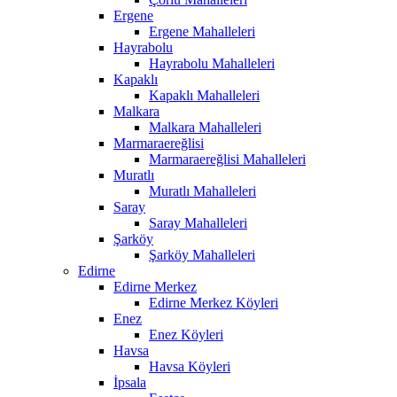
Ergene
Ergene Mahalleleri
Hayrabolu
Hayrabolu Mahalleleri
Kapaklı
Kapaklı Mahalleleri
Malkara
Malkara Mahalleleri
Marmaraereğlisi
Marmaraereğlisi Mahalleleri
Muratlı
Muratlı Mahalleleri
Saray
Saray Mahalleleri
Şarköy
Şarköy Mahalleleri
Edirne
Edirne Merkez
Edirne Merkez Köyleri
Enez
Enez Köyleri
Havsa
Havsa Köyleri
İpsala