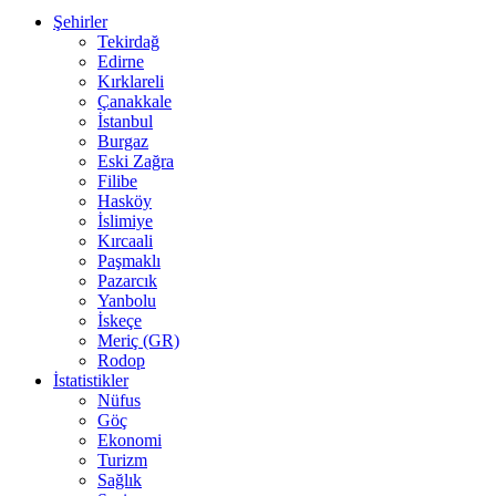
Şehirler
Tekirdağ
Edirne
Kırklareli
Çanakkale
İstanbul
Burgaz
Eski Zağra
Filibe
Hasköy
İslimiye
Kırcaali
Paşmaklı
Pazarcık
Yanbolu
İskeçe
Meriç (GR)
Rodop
İstatistikler
Nüfus
Göç
Ekonomi
Turizm
Sağlık