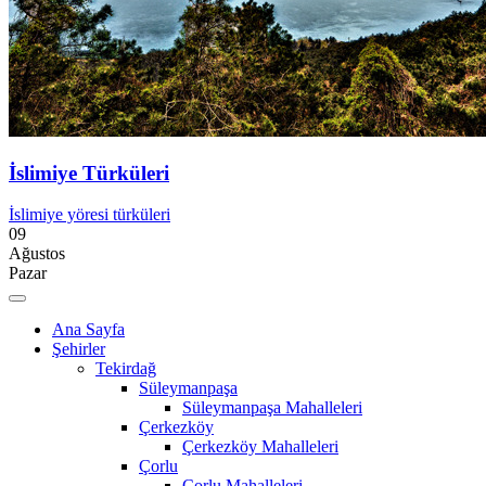
İslimiye Türküleri
İslimiye yöresi türküleri
09
Ağustos
Pazar
Ana Sayfa
Şehirler
Tekirdağ
Süleymanpaşa
Süleymanpaşa Mahalleleri
Çerkezköy
Çerkezköy Mahalleleri
Çorlu
Çorlu Mahalleleri