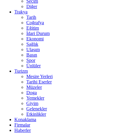
Seçim
Diğer
Trakya
Tarih
Coğrafya
Eğitim
İdari Durum
Ekonomi
Sağlık
Ulaşım
Basın
Spor
Ünlüler
Turizm
Mesire Yerleri
Tarihi Eserler
Müzeler
Doga
Yemekler
Giyim
Gelenekler
Etkinlikler
Konaklama
Firmalar
Haberler