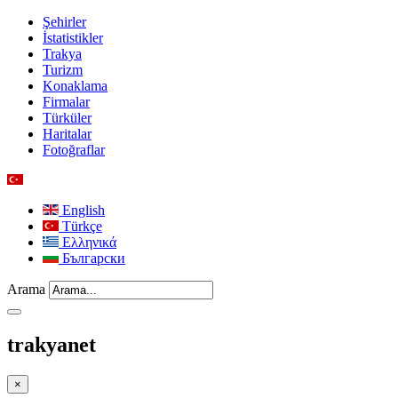
Şehirler
İstatistikler
Trakya
Turizm
Konaklama
Firmalar
Türküler
Haritalar
Fotoğraflar
English
Türkçe
Ελληνικά
Български
Arama
trakyanet
×