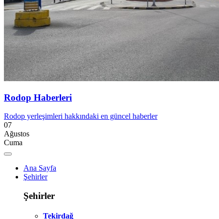
Rodop Haberleri
Rodop yerleşimleri hakkındaki en güncel haberler
07
Ağustos
Cuma
Ana Sayfa
Şehirler
Şehirler
Tekirdağ