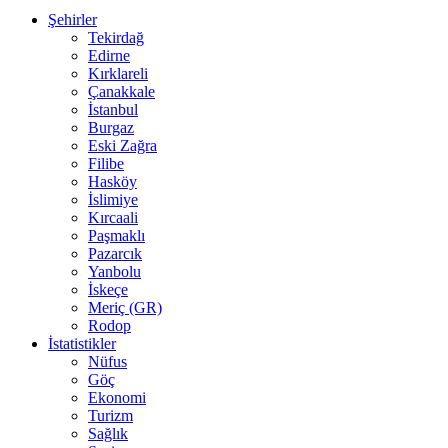
Şehirler
Tekirdağ
Edirne
Kırklareli
Çanakkale
İstanbul
Burgaz
Eski Zağra
Filibe
Hasköy
İslimiye
Kırcaali
Paşmaklı
Pazarcık
Yanbolu
İskeçe
Meriç (GR)
Rodop
İstatistikler
Nüfus
Göç
Ekonomi
Turizm
Sağlık