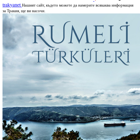
trakyanet
Нашият сайт, където можете да намерите всякаква информация
за Тракия, ще ви насочи.