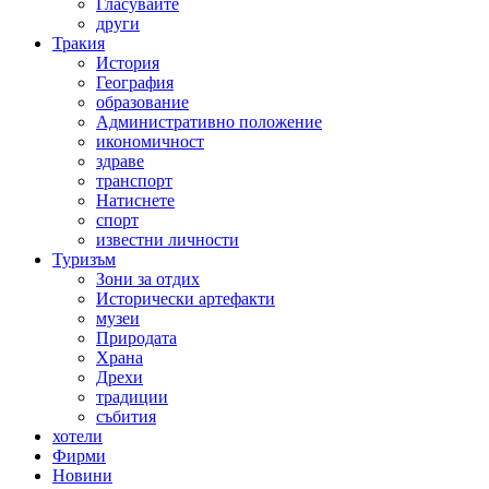
Гласувайте
други
Тракия
История
География
образование
Административно положение
икономичност
здраве
транспорт
Натиснете
спорт
известни личности
Туризъм
Зони за отдих
Исторически артефакти
музеи
Природата
Храна
Дрехи
традиции
събития
хотели
Фирми
Новини