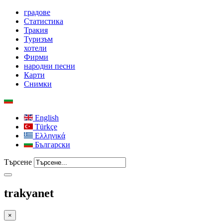
градове
Статистика
Тракия
Туризъм
хотели
Фирми
народни песни
Карти
Снимки
English
Türkçe
Ελληνικά
Български
Търсене
trakyanet
×