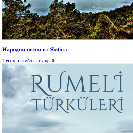
Народни песни от Ямбол
Песни от ямболския край