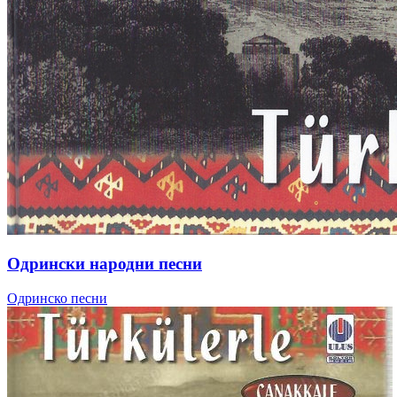
Одрински народни песни
Одринско песни