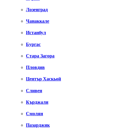
Лозенград
Чанаккале
Истанбул
Бургас
Стара Загора
Пловдив
Център Хаскьой
Сливен
Кърджали
Смолян
Пазарджик