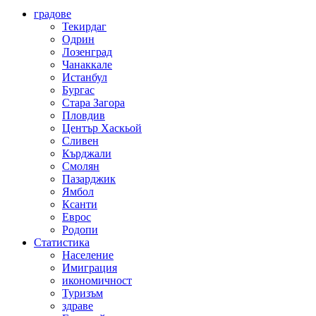
градове
Текирдаг
Одрин
Лозенград
Чанаккале
Истанбул
Бургас
Стара Загора
Пловдив
Център Хаскьой
Сливен
Кърджали
Смолян
Пазарджик
Ямбол
Ксанти
Еврос
Родопи
Статистика
Население
Имиграция
икономичност
Туризъм
здраве