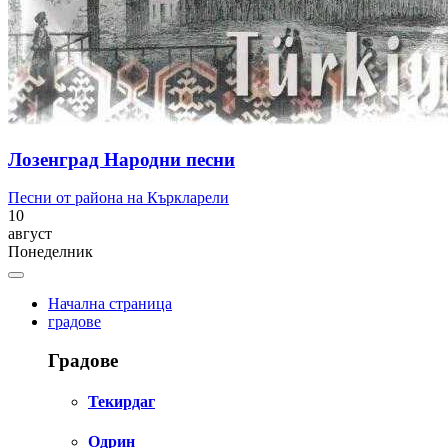
Лозенград Народни песни
Песни от района на Къркларели
10
август
Понеделник
Начална страница
градове
Градове
Текирдаг
Одрин