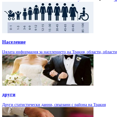
Население
Цялата информация за населението на Тракия, области, области,
други
Други статистически данни, свързани с района на Тракия