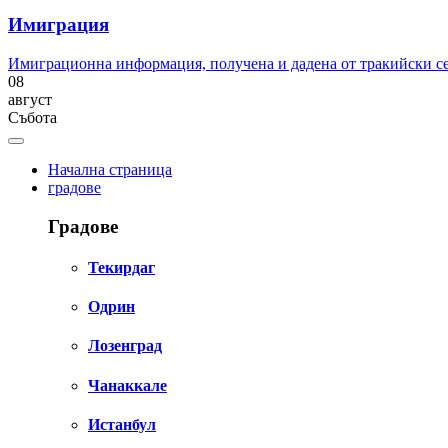
Имиграция
Имиграционна информация, получена и дадена от тракийски с
08
август
Събота
Начална страница
градове
Градове
Текирдаг
Одрин
Лозенград
Чанаккале
Истанбул