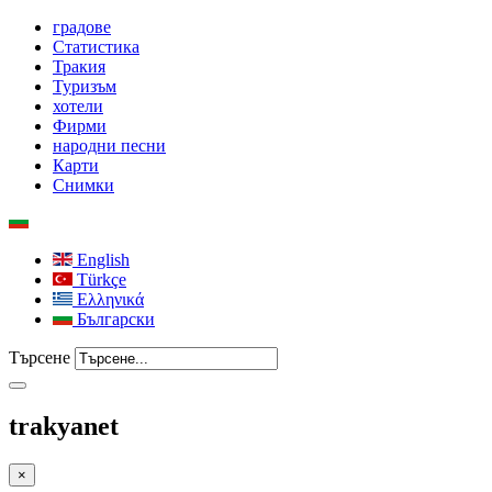
градове
Статистика
Тракия
Туризъм
хотели
Фирми
народни песни
Карти
Снимки
English
Türkçe
Ελληνικά
Български
Търсене
trakyanet
×