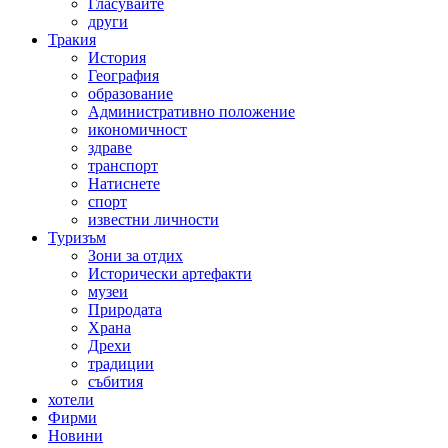
Гласувайте
други
Тракия
История
География
образование
Административно положение
икономичност
здраве
транспорт
Натиснете
спорт
известни личности
Туризъм
Зони за отдих
Исторически артефакти
музеи
Природата
Храна
Дрехи
традиции
събития
хотели
Фирми
Новини