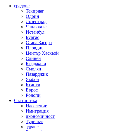
градове
Текирдаг
Одрин
Лозенград
Чанаккале
Истанбул
Бургас
Стара Загора
Пловдив
Център Хаскьой
Сливен
Кърджали
Смолян
Пазарджик
Ямбол
Ксанти
Еврос
Родопи
Статистика
Население
Имиграция
икономичност
Туризъм
здраве