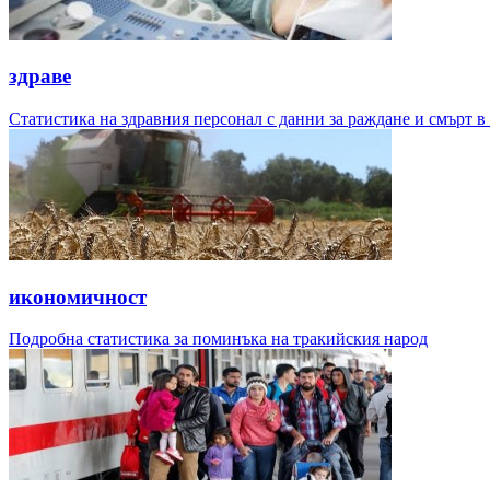
здраве
Статистика на здравния персонал с данни за раждане и смърт в
икономичност
Подробна статистика за поминъка на тракийския народ