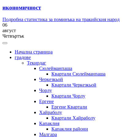
икономичност
Подробна статистика за поминъка на тракийския народ
06
август
Четвъртък
Начална страница
градове
Текирдаг
Сюлейманпаша
Квартали Сюлейманпаша
Черкезкьой
Квартали Черкезкьой
Чорлу
Квартали Чорлу
Ергене
Ергене Квартали
Хайраболу
Квартали Хайраболу
Капаклия
Капаклия райони
Малгара