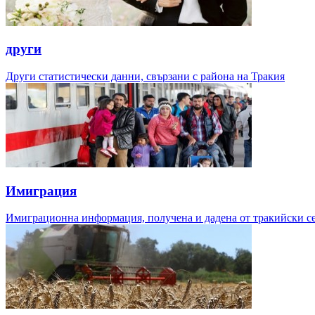
други
Други статистически данни, свързани с района на Тракия
Имиграция
Имиграционна информация, получена и дадена от тракийски с