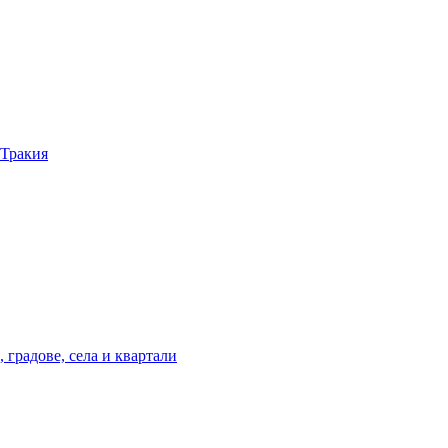
 Тракия
 градове, села и квартали