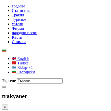
градове
Статистика
Тракия
Туризъм
хотели
Фирми
народни песни
Карти
Снимки
English
Türkçe
Ελληνικά
Български
Търсене
trakyanet
×