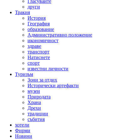
Гласувайте
други
Тракия
История
География
образование
Административно положение
икономичност
здраве
транспорт
Натиснете
спорт
известни личности
Туризъм
Зони за отдих
Исторически артефакти
музеи
Природата
Храна
Дрехи
традиции
събития
хотели
Фирми
Новини