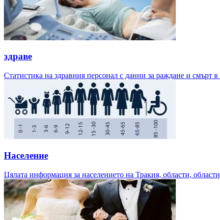
здраве
Статистика на здравния персонал с данни за раждане и смърт в
Население
Цялата информация за населението на Тракия, области, области,