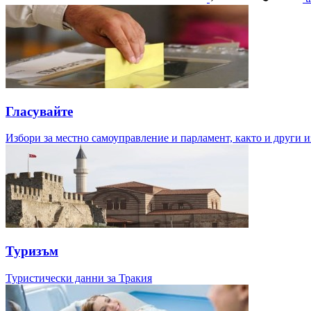
Гласувайте
Избори за местно самоуправление и парламент, както и други и
Туризъм
Туристически данни за Тракия