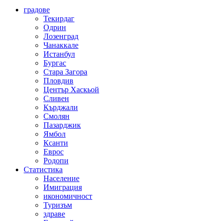
градове
Текирдаг
Одрин
Лозенград
Чанаккале
Истанбул
Бургас
Стара Загора
Пловдив
Център Хаскьой
Сливен
Кърджали
Смолян
Пазарджик
Ямбол
Ксанти
Еврос
Родопи
Статистика
Население
Имиграция
икономичност
Туризъм
здраве