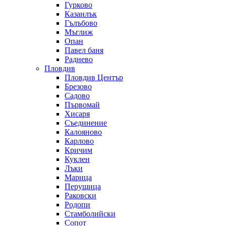
Гурково
Казанлък
Гълъбово
Мъглиж
Опан
Павел баня
Раднево
Пловдив
Пловдив Център
Брезово
Садово
Първомай
Хисаря
Съединение
Калояново
Карлово
Кричим
Куклен
Лъки
Марица
Перущица
Раковски
Родопи
Стамболийски
Сопот