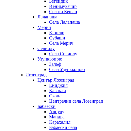
Бегендик
Йенимухачир
Селата Кешан
Лалапаша
Села Лалапаша
Мерич
Кюплю
Субаши
Села Мерич
Селиолу
Села Селиолу
Узункьопрю
Залъф
Села Узункьопрю
Лозенград
Център Лозенград
Ениджия
Кавакли
Скопе
Централни села Лозенград
Бабаески
Алпулу
Мандра
Карахалил
Бабаески села