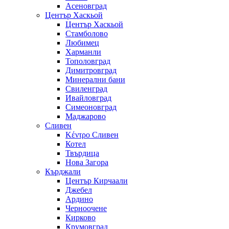
Асеновград
Център Хаскьой
Център Хаскьой
Стамболово
Любимец
Харманли
Тополовград
Димитровград
Минерални бани
Свиленград
Ивайловград
Симеоновград
Маджарово
Сливен
Κέντρο Сливен
Котел
Твърдица
Нова Загора
Кърджали
Център Кирчаали
Джебел
Ардино
Черноочене
Кирково
Крумовград