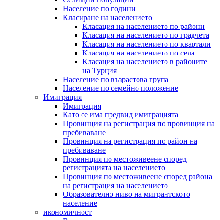
Население по години
Класиране на населението
Класация на населението по райони
Класация на населението по градчета
Класация на населението по квартали
Класация на населението по села
Класация на населението в районите
на Турция
Население по възрастова група
Население по семейно положение
Имиграция
Имиграция
Като се има предвид имиграцията
Провинция на регистрация по провинция на
пребиваване
Провинция на регистрация по район на
пребиваване
Провинция по местоживеене според
регистрацията на населението
Провинция по местоживеене според района
на регистрация на населението
Образователно ниво на мигрантското
население
икономичност