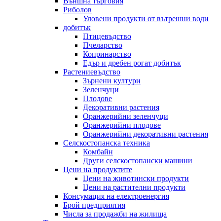
Външна търговия
Риболов
Уловени продукти от вътрешни води
добитък
Птицевъдство
Пчеларство
Копринарство
Едър и дребен рогат добитък
Растениевъдство
Зърнени култури
Зеленчуци
Плодове
Декоративни растения
Оранжерийни зеленчуци
Оранжерийни плодове
Оранжерийни декоративни растения
Селскостопанска техника
Комбайн
Други селскостопански машини
Цени на продуктите
Цени на животински продукти
Цени на растителни продукти
Консумация на електроенергия
Брой предприятия
Числа за продажби на жилища