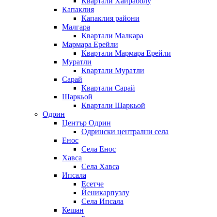
Квартали Хайраболу
Капаклия
Капаклия райони
Малгара
Квартали Малкара
Мармара Ерейли
Квартали Мармара Ерейли
Муратли
Квартали Муратли
Сарай
Квартали Сарай
Шаркьой
Квартали Шаркьой
Одрин
Център Одрин
Одрински централни села
Енос
Села Енос
Хавса
Села Хавса
Ипсала
Есетче
Йеникарпузлу
Села Ипсала
Кешан