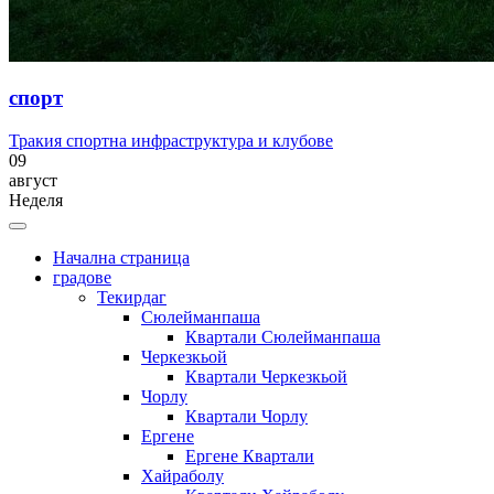
спорт
Тракия спортна инфраструктура и клубове
09
август
Неделя
Начална страница
градове
Текирдаг
Сюлейманпаша
Квартали Сюлейманпаша
Черкезкьой
Квартали Черкезкьой
Чорлу
Квартали Чорлу
Ергене
Ергене Квартали
Хайраболу