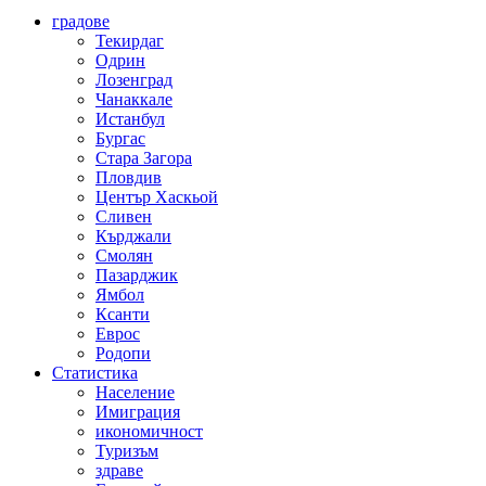
градове
Текирдаг
Одрин
Лозенград
Чанаккале
Истанбул
Бургас
Стара Загора
Пловдив
Център Хаскьой
Сливен
Кърджали
Смолян
Пазарджик
Ямбол
Ксанти
Еврос
Родопи
Статистика
Население
Имиграция
икономичност
Туризъм
здраве