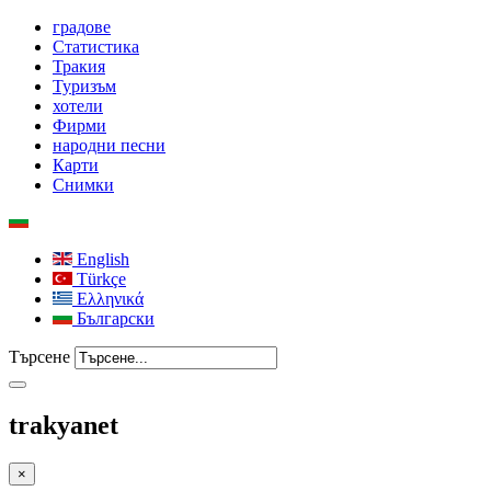
градове
Статистика
Тракия
Туризъм
хотели
Фирми
народни песни
Карти
Снимки
English
Türkçe
Ελληνικά
Български
Търсене
trakyanet
×