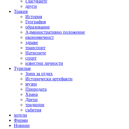
Гласувайте
други
Тракия
История
География
образование
Административно положение
икономичност
здраве
транспорт
Натиснете
спорт
известни личности
Туризъм
Зони за отдих
Исторически артефакти
музеи
Природата
Храна
Дрехи
традиции
събития
хотели
Фирми
Новини