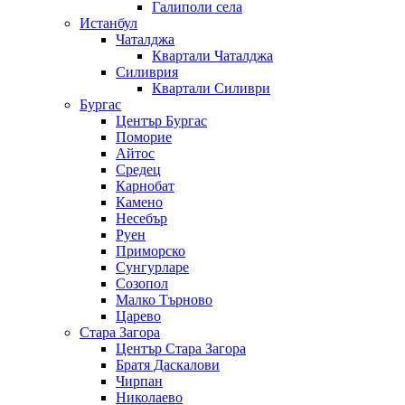
Галиполи села
Истанбул
Чаталджа
Квартали Чаталджа
Силиврия
Квартали Силиври
Бургас
Център Бургас
Поморие
Айтос
Средец
Карнобат
Камено
Несебър
Руен
Приморско
Сунгурларе
Созопол
Малко Търново
Царево
Стара Загора
Център Стара Загора
Братя Даскалови
Чирпан
Николаево