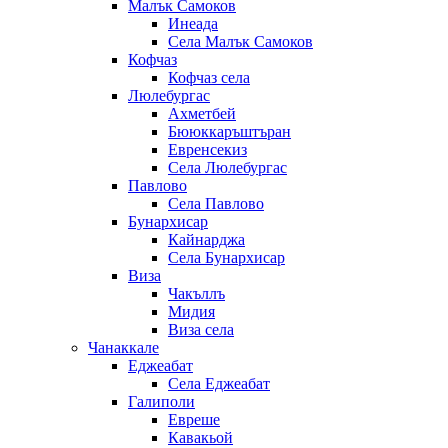
Малък Самоков
Инеада
Села Малък Самоков
Кофчаз
Кофчаз села
Люлебургас
Ахметбей
Бююккаръштъран
Евренсекиз
Села Люлебургас
Павлово
Села Павлово
Бунархисар
Кайнарджа
Села Бунархисар
Виза
Чакъллъ
Мидия
Виза села
Чанаккале
Еджеабат
Села Еджеабат
Галиполи
Евреше
Кавакьой