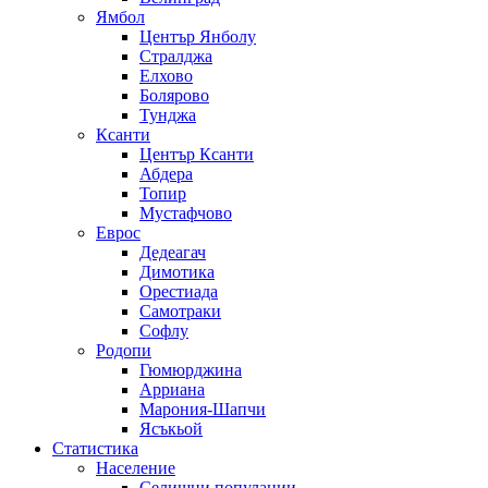
Ямбол
Център Янболу
Стралджа
Елхово
Болярово
Тунджа
Ксанти
Център Ксанти
Абдера
Топир
Мустафчово
Еврос
Дедеагач
Димотика
Орестиада
Самотраки
Софлу
Родопи
Гюмюрджина
Арриана
Марония-Шапчи
Ясъкьой
Статистика
Население
Селищни популации