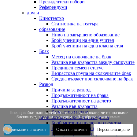
Президентски избори
Референдуми
други
Кинотеатър
Статистика на театъра
образование
Ниво на завършено образование
Брой ученици на един учител
Брой ученици на една класна стая
Брак
Месец на сключване на брак
Разлика във възрастта между съпрузите
Предишен семеен статус
Възрастова група на сключилите брак
Средна възраст при сключване на брак
Развод
Причина за развод
Продължителност на брака
Продължителност на делото
Разлика във възрастта
Възрастова група
Посещавайки нашия уебсайт, вие се съгласявате, че използваме
бисквитки, за да ви осигурим най-доброто изживяване.
Брой моторни превозни средства
Брой моторни превозни средства
Брой нови превозни средства
Приемане на всички
Отказ на всички
Персонализиране
Брой употребявани превозни средства