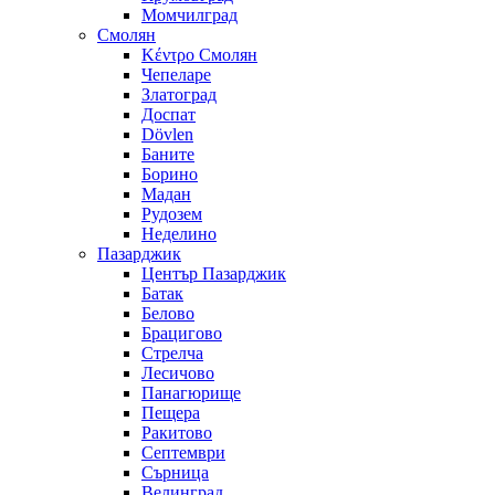
Момчилград
Смолян
Κέντρο Смолян
Чепеларе
Златоград
Доспат
Dövlen
Баните
Борино
Мадан
Рудозем
Неделино
Пазарджик
Център Пазарджик
Батак
Белово
Брацигово
Стрелча
Лесичово
Панагюрище
Пещера
Ракитово
Септември
Сърница
Велинград