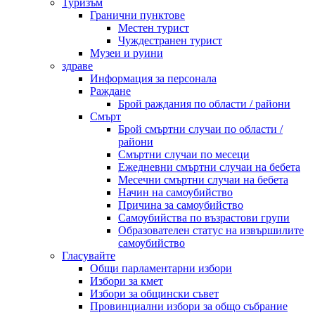
Туризъм
Гранични пунктове
Местен турист
Чуждестранен турист
Музеи и руини
здраве
Информация за персонала
Раждане
Брой раждания по области / райони
Смърт
Брой смъртни случаи по области /
райони
Смъртни случаи по месеци
Ежедневни смъртни случаи на бебета
Месечни смъртни случаи на бебета
Начин на самоубийство
Причина за самоубийство
Самоубийства по възрастови групи
Образователен статус на извършилите
самоубийство
Гласувайте
Общи парламентарни избори
Избори за кмет
Избори за общински съвет
Провинциални избори за общо събрание