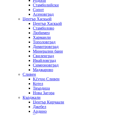
Родопи
Стамболийски
Сопот
Асеновград
Център Хаскьой
Център Хаскьой
Стамболово
Любимец
Харманли
Тополовград
Димитровград
Минерални бани
Свиленград
Ивайловград
Симеоновград
Маджарово
Сливен
Κέντρο Сливен
Котел
Твърдица
Нова Загора
Кърджали
Център Кирчаали
Джебел
Ардино