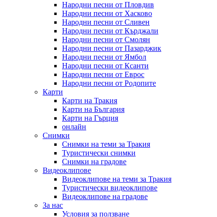
Народни песни от Пловдив
Народни песни от Хасково
Народни песни от Сливен
Народни песни от Кърджали
Народни песни от Смолян
Народни песни от Пазарджик
Народни песни от Ямбол
Народни песни от Ксанти
Народни песни от Еврос
Народни песни от Родопите
Карти
Карти на Тракия
Карти на България
Карти на Гърция
онлайн
Снимки
Снимки на теми за Тракия
Туристически снимки
Снимки на градове
Видеоклипове
Видеоклипове на теми за Тракия
Туристически видеоклипове
Видеоклипове на градове
За нас
Условия за ползване