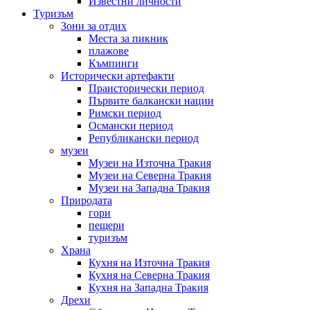
Известни личности
Туризъм
Зони за отдих
Места за пикник
плажове
Къмпинги
Исторически артефакти
Праисторически период
Първите балкански нации
Римски период
Османски период
Републикански период
музеи
Музеи на Източна Тракия
Музеи на Северна Тракия
Музеи на Западна Тракия
Природата
гори
пещери
туризъм
Храна
Кухня на Източна Тракия
Кухня на Северна Тракия
Кухня на Западна Тракия
Дрехи