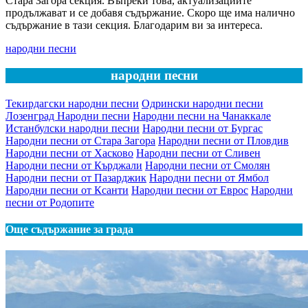
Стара Загора секция. Въпреки това, актуализациите
продължават и се добавя съдържание. Скоро ще има налично
съдържание в тази секция. Благодарим ви за интереса.
народни песни
народни песни
Текирдагски народни песни
Одрински народни песни
Лозенград Народни песни
Народни песни на Чанаккале
Истанбулски народни песни
Народни песни от Бургас
Народни песни от Стара Загора
Народни песни от Пловдив
Народни песни от Хасково
Народни песни от Сливен
Народни песни от Кърджали
Народни песни от Смолян
Народни песни от Пазарджик
Народни песни от Ямбол
Народни песни от Ксанти
Народни песни от Еврос
Народни
песни от Родопите
Още съдържание за града