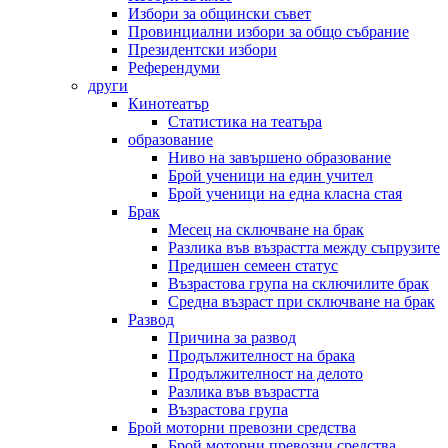
Избори за общински съвет
Провинциални избори за общо събрание
Президентски избори
Референдуми
други
Кинотеатър
Статистика на театъра
образование
Ниво на завършено образование
Брой ученици на един учител
Брой ученици на една класна стая
Брак
Месец на сключване на брак
Разлика във възрастта между съпрузите
Предишен семеен статус
Възрастова група на сключилите брак
Средна възраст при сключване на брак
Развод
Причина за развод
Продължителност на брака
Продължителност на делото
Разлика във възрастта
Възрастова група
Брой моторни превозни средства
Брой моторни превозни средства