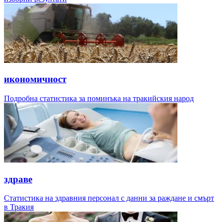
икономичност
Подробна статистика за поминъка на тракийския народ
здраве
Статистика на здравния персонал с данни за раждане и смърт
в Тракия