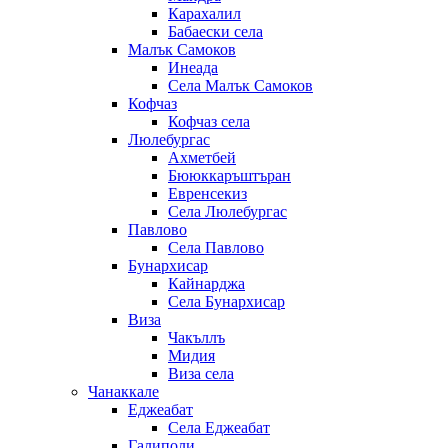
Карахалил
Бабаески села
Малък Самоков
Инеада
Села Малък Самоков
Кофчаз
Кофчаз села
Люлебургас
Ахметбей
Бююккаръштъран
Евренсекиз
Села Люлебургас
Павлово
Села Павлово
Бунархисар
Кайнарджа
Села Бунархисар
Виза
Чакъллъ
Мидия
Виза села
Чанаккале
Еджеабат
Села Еджеабат
Галиполи