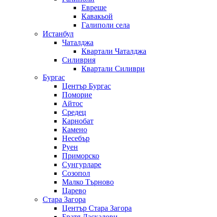
Евреше
Кавакьой
Галиполи села
Истанбул
Чаталджа
Квартали Чаталджа
Силиврия
Квартали Силиври
Бургас
Център Бургас
Поморие
Айтос
Средец
Карнобат
Камено
Несебър
Руен
Приморско
Сунгурларе
Созопол
Малко Търново
Царево
Стара Загора
Център Стара Загора
Братя Даскалови