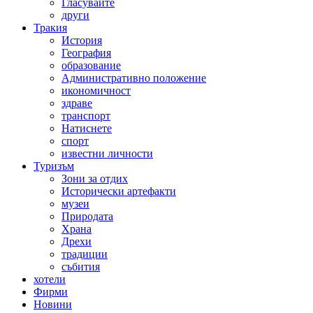
Гласувайте
други
Тракия
История
География
образование
Административно положение
икономичност
здраве
транспорт
Натиснете
спорт
известни личности
Туризъм
Зони за отдих
Исторически артефакти
музеи
Природата
Храна
Дрехи
традиции
събития
хотели
Фирми
Новини