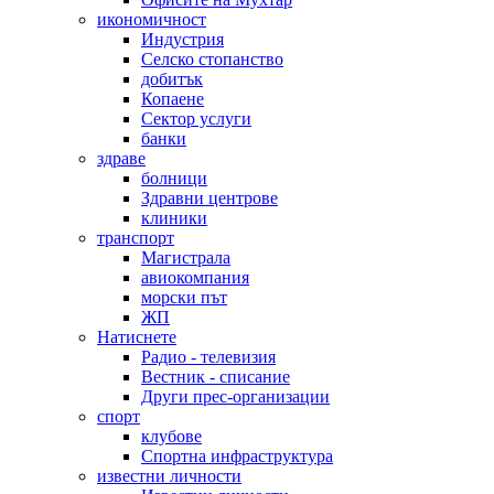
икономичност
Индустрия
Селско стопанство
добитък
Копаене
Сектор услуги
банки
здраве
болници
Здравни центрове
клиники
транспорт
Магистрала
авиокомпания
морски път
ЖП
Натиснете
Радио - телевизия
Вестник - списание
Други прес-организации
спорт
клубове
Спортна инфраструктура
известни личности