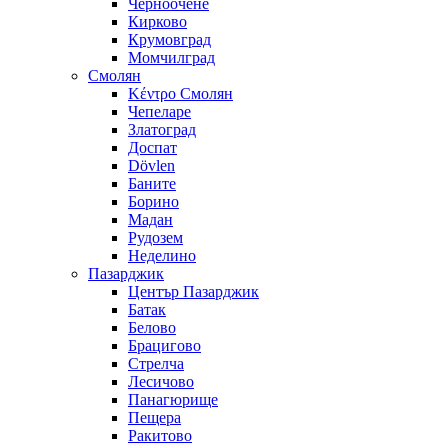
Черноочене
Кирково
Крумовград
Момчилград
Смолян
Κέντρο Смолян
Чепеларе
Златоград
Доспат
Dövlen
Баните
Борино
Мадан
Рудозем
Неделино
Пазарджик
Център Пазарджик
Батак
Белово
Брацигово
Стрелча
Лесичово
Панагюрище
Пещера
Ракитово