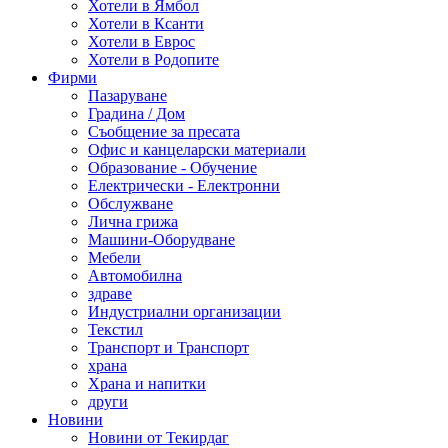
Хотели в Ямбол
Хотели в Ксанти
Хотели в Еврос
Хотели в Родопите
Фирми
Пазаруване
Градина / Дом
Съобщение за пресата
Офис и канцеларски материали
Образование - Обучение
Електрически - Електронни
Обслужване
Лична грижа
Машини-Оборудване
Мебели
Автомобилна
здраве
Индустриални организации
Текстил
Транспорт и Транспорт
храна
Храна и напитки
други
Новини
Новини от Текирдаг