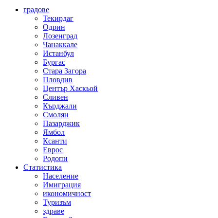
градове
Текирдаг
Одрин
Лозенград
Чанаккале
Истанбул
Бургас
Стара Загора
Пловдив
Център Хаскьой
Сливен
Кърджали
Смолян
Пазарджик
Ямбол
Ксанти
Еврос
Родопи
Статистика
Население
Имиграция
икономичност
Туризъм
здраве