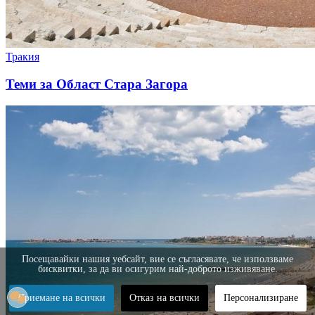
Тракия
Теми за Област Стара Загора
Посещавайки нашия уебсайт, вие се съгласявате, че използваме
бисквитки, за да ви осигурим най-доброто изживяване.
Приемане на всички
Отказ на всички
Персонализиране