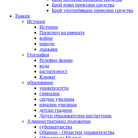
Брой нови превозни средства
Брой употребявани превозни средства
Тракия
История
Истории
Произход на имената
войни
народи
държави
География
Релефни форми
вода
растителност
Климат
образование
университети
гимназии
средни училища
начални училища
детски градини
Други образователни институции
Административно положение
губернаторства
Общини - Областни управителства
Офисите на Мухтар