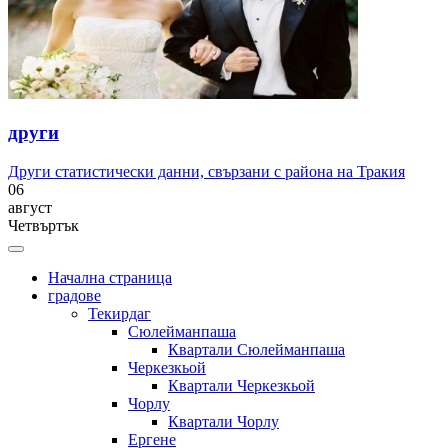
други
Други статистически данни, свързани с района на Тракия
06
август
Четвъртък
Начална страница
градове
Текирдаг
Сюлейманпаша
Квартали Сюлейманпаша
Черкезкьой
Квартали Черкезкьой
Чорлу
Квартали Чорлу
Ергене