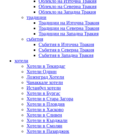
Облекло на Източна Тракия
Облекло на Северна Тракия
Облекло на Западна Тракия
традиции
Традиции на Източна Тракия
Традиции на Северна Тракия
Традиции на Западна Тракия
събития
Събития в Източна Тракия
Събития в Северна Тракия
Събития в Западна Тракия
хотели
Хотели в Текирдаг
Хотели Одрин
Лозенград Хотели
Чанаккале хотели
Истанбул хотели
Хотели в Бургас
Хотели в Стара Загора
Хотели в Пловдив
Хотели в Хасково
Хотели в Сливен
Хотели в Кърджали
Хотели в Смолян
Хотели в Пазарджик