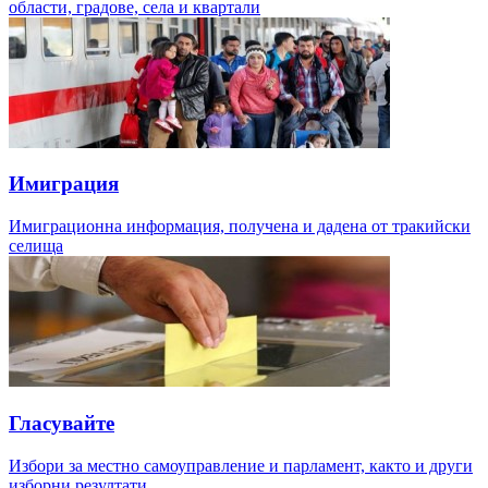
области, градове, села и квартали
Имиграция
Имиграционна информация, получена и дадена от тракийски
селища
Гласувайте
Избори за местно самоуправление и парламент, както и други
изборни резултати