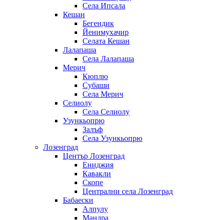
Села Ипсала
Кешан
Бегендик
Йенимухачир
Селата Кешан
Лалапаша
Села Лалапаша
Мерич
Кюплю
Субаши
Села Мерич
Селиолу
Села Селиолу
Узункьопрю
Залъф
Села Узункьопрю
Лозенград
Център Лозенград
Ениджия
Кавакли
Скопе
Централни села Лозенград
Бабаески
Алпулу
Мандра