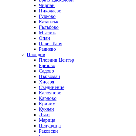
Чирпан
Николаево
Гурково
Казанлък
Гълъбово
Мъглиж
Опан
Павел баня
Раднево
Пловдив
Пловдив Център
Брезово
Садово
Първомай
Хисаря
Съединение
Калояново
Карлово
Кричим
Куклен
Лъки
Марица
Перущица
Раковски