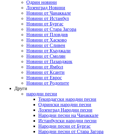
Одрин новини
Лозенград Новини
Новини от Чанаккале
Новини от Истанбул
Новини от Бургас
Новини от Стара Загора
Новини от Пловдив
Новини от Хасково
Новини от Сливен
Новини от Кърджали
Новини от Смолян
Новини от Пазарджик
Новини от Ямбол
Новини от Ксанти
Новини от Еврос
Новини от Родопите
Други
народни песни
Текирдагски народни песни
Одрински народни песни
Лозенград Народни песни
Народни песни на Чанаккале
Истанбулски народни песни
Народни песни от Бургас
Народни песни от Стара Загора