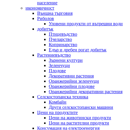
население
икономичност
Външна търговия
Риболов
Уловени продукти от вътрешни води
добитък
Птицевъдство
Пчеларство
Копринарство
Едър и дребен рогат добитък
Растениевъдство
Зърнени култури
Зеленчуци
Плодове
Декоративни растения
Оранжерийни зеленчуци
Оранжерийни плодове
Оранжерийни декоративни растения
Селскостопанска техника
Комбайн
Други селскостопански машини
Цени на продуктите
Цени на животински продукти
Цени на растителни продукти
Консумация на електроенергия