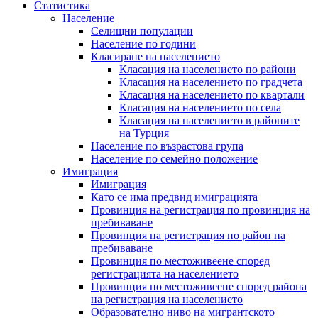
Статистика
Население
Селищни популации
Население по години
Класиране на населението
Класация на населението по райони
Класация на населението по градчета
Класация на населението по квартали
Класация на населението по села
Класация на населението в районите
на Турция
Население по възрастова група
Население по семейно положение
Имиграция
Имиграция
Като се има предвид имиграцията
Провинция на регистрация по провинция на
пребиваване
Провинция на регистрация по район на
пребиваване
Провинция по местоживеене според
регистрацията на населението
Провинция по местоживеене според района
на регистрация на населението
Образователно ниво на мигрантското