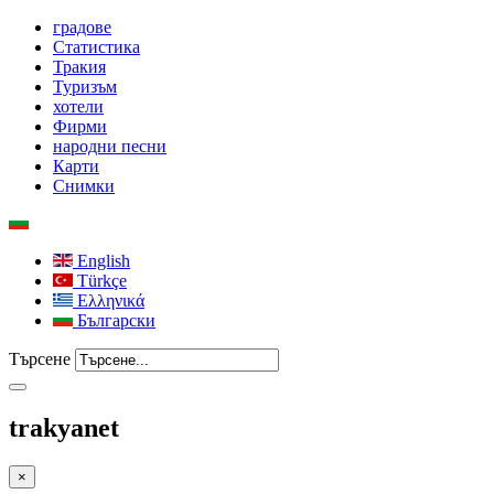
градове
Статистика
Тракия
Туризъм
хотели
Фирми
народни песни
Карти
Снимки
English
Türkçe
Ελληνικά
Български
Търсене
trakyanet
×