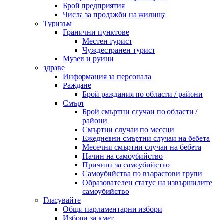
Брой предприятия
Числа за продажби на жилища
Туризъм
Гранични пунктове
Местен турист
Чуждестранен турист
Музеи и руини
здраве
Информация за персонала
Раждане
Брой раждания по области / райони
Смърт
Брой смъртни случаи по области /
райони
Смъртни случаи по месеци
Ежедневни смъртни случаи на бебета
Месечни смъртни случаи на бебета
Начин на самоубийство
Причина за самоубийство
Самоубийства по възрастови групи
Образователен статус на извършилите
самоубийство
Гласувайте
Общи парламентарни избори
Избори за кмет