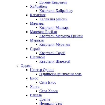
Ергене Квартали
Хайраболу
Квартали Хайраболу
Капаклия
Капаклия райони
Малгара
Квартали Малкара
Мармара Ерейли
Квартали Мармара Ерейли
Муратли
Квартали Муратли
Сарай
Квартали Сарай
Шаркьой
Квартали Шаркьой
Одрин
Център Одрин
Одрински централни села
Енос
Села Енос
Хавса
Села Хавса
Ипсала
Есетче
Йеникарпузлу