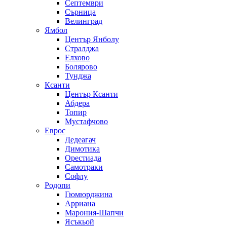
Септември
Сърница
Велинград
Ямбол
Център Янболу
Стралджа
Елхово
Болярово
Тунджа
Ксанти
Център Ксанти
Абдера
Топир
Мустафчово
Еврос
Дедеагач
Димотика
Орестиада
Самотраки
Софлу
Родопи
Гюмюрджина
Арриана
Марония-Шапчи
Ясъкьой