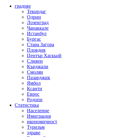
градове
Текирдаг
Одрин
Лозенград
Чанаккале
Истанбул
Бургас
Стара Загора
Пловдив
Център Хаскьой
Сливен
Кърджали
Смолян
Пазарджик
Ямбол
Ксанти
Еврос
Родопи
Статистика
Население
Имиграция
икономичност
Туризъм
здраве