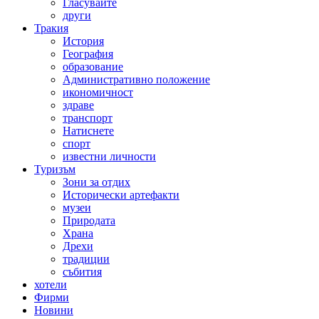
Гласувайте
други
Тракия
История
География
образование
Административно положение
икономичност
здраве
транспорт
Натиснете
спорт
известни личности
Туризъм
Зони за отдих
Исторически артефакти
музеи
Природата
Храна
Дрехи
традиции
събития
хотели
Фирми
Новини