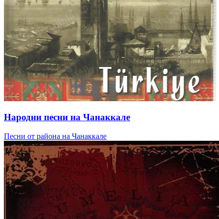
Народни песни на Чанаккале
Песни от района на Чанаккале