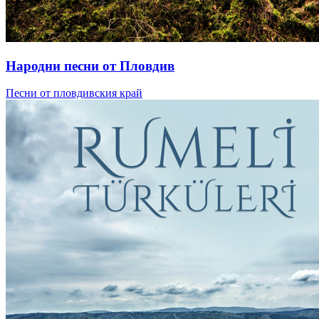
Народни песни от Пловдив
Песни от пловдивския край