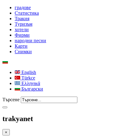
градове
Статистика
Тракия
Туризъм
хотели
Фирми
народни песни
Карти
Снимки
English
Türkçe
Ελληνικά
Български
Търсене
trakyanet
×