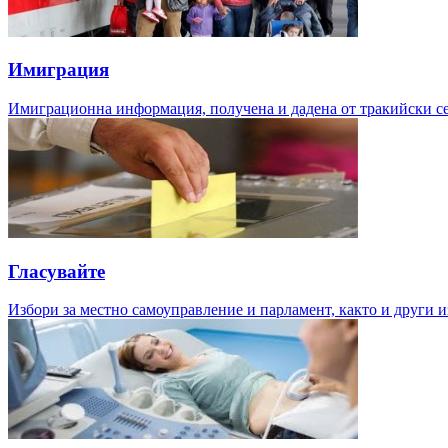
Имиграция
Имиграционна информация, получена и дадена от тракийски с
Гласувайте
Избори за местно самоуправление и парламент, както и други и