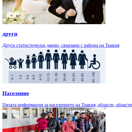
други
Други статистически данни, свързани с района на Тракия
Население
Цялата информация за населението на Тракия, области, области,