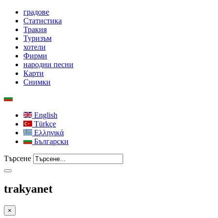
градове
Статистика
Тракия
Туризъм
хотели
Фирми
народни песни
Карти
Снимки
English
Türkçe
Ελληνικά
Български
Търсене
trakyanet
×