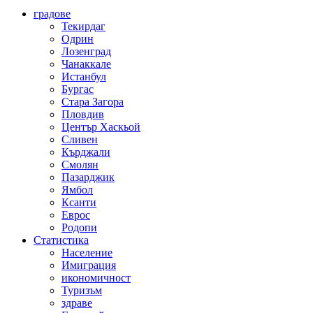
градове
Текирдаг
Одрин
Лозенград
Чанаккале
Истанбул
Бургас
Стара Загора
Пловдив
Център Хаскьой
Сливен
Кърджали
Смолян
Пазарджик
Ямбол
Ксанти
Еврос
Родопи
Статистика
Население
Имиграция
икономичност
Туризъм
здраве