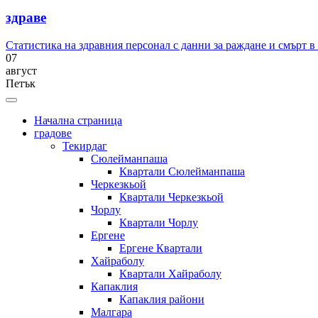
здраве
Статистика на здравния персонал с данни за раждане и смърт в
07
август
Петък
Начална страница
градове
Текирдаг
Сюлейманпаша
Квартали Сюлейманпаша
Черкезкьой
Квартали Черкезкьой
Чорлу
Квартали Чорлу
Ергене
Ергене Квартали
Хайраболу
Квартали Хайраболу
Капаклия
Капаклия райони
Малгара