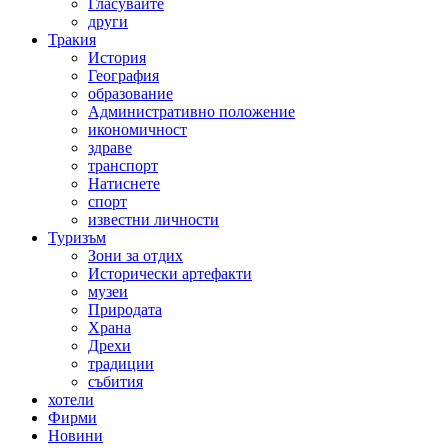
Гласувайте
други
Тракия
История
География
образование
Административно положение
икономичност
здраве
транспорт
Натиснете
спорт
известни личности
Туризъм
Зони за отдих
Исторически артефакти
музеи
Природата
Храна
Дрехи
традиции
събития
хотели
Фирми
Новини