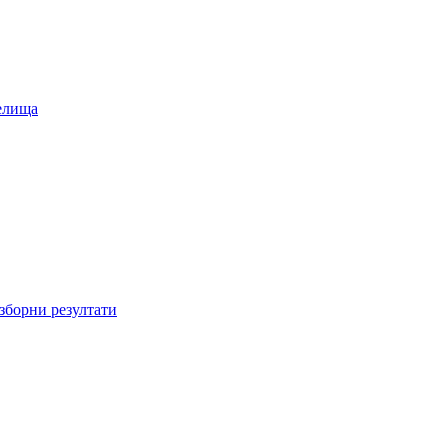
елища
зборни резултати