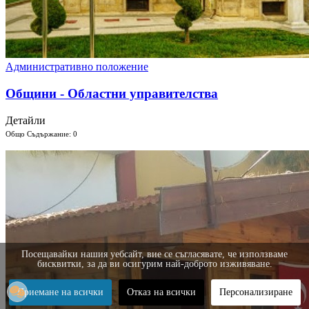
Административно положение
Общини - Областни управителства
Детайли
Общо Съдържание: 0
Посещавайки нашия уебсайт, вие се съгласявате, че използваме
бисквитки, за да ви осигурим най-доброто изживяване.
Приемане на всички
Отказ на всички
Персонализиране