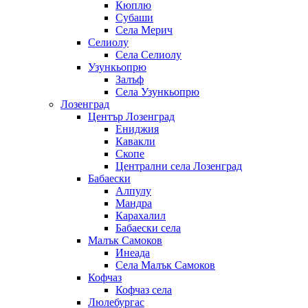
Кюплю
Субаши
Села Мерич
Селиолу
Села Селиолу
Узункьопрю
Залъф
Села Узункьопрю
Лозенград
Център Лозенград
Ениджия
Кавакли
Скопе
Централни села Лозенград
Бабаески
Алпулу
Мандра
Карахалил
Бабаески села
Малък Самоков
Инеада
Села Малък Самоков
Кофчаз
Кофчаз села
Люлебургас