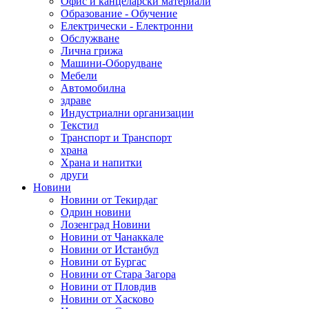
Офис и канцеларски материали
Образование - Обучение
Електрически - Електронни
Обслужване
Лична грижа
Машини-Оборудване
Мебели
Автомобилна
здраве
Индустриални организации
Текстил
Транспорт и Транспорт
храна
Храна и напитки
други
Новини
Новини от Текирдаг
Одрин новини
Лозенград Новини
Новини от Чанаккале
Новини от Истанбул
Новини от Бургас
Новини от Стара Загора
Новини от Пловдив
Новини от Хасково