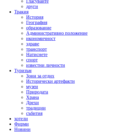
Гласувайте
други
Тракия
История
География
образование
Административно положение
икономичност
здраве
транспорт
Натиснете
спорт
известни личности
Туризъм
Зони за отдих
Исторически артефакти
музеи
Природата
Храна
Дрехи
традиции
събития
хотели
Фирми
Новини