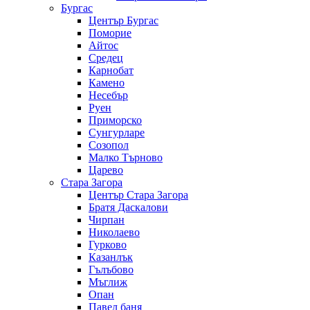
Бургас
Център Бургас
Поморие
Айтос
Средец
Карнобат
Камено
Несебър
Руен
Приморско
Сунгурларе
Созопол
Малко Търново
Царево
Стара Загора
Център Стара Загора
Братя Даскалови
Чирпан
Николаево
Гурково
Казанлък
Гълъбово
Мъглиж
Опан
Павел баня