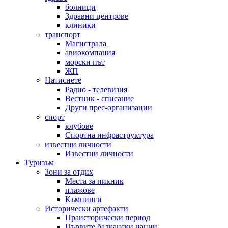
болници
Здравни центрове
клиники
транспорт
Магистрала
авиокомпания
морски път
ЖП
Натиснете
Радио - телевизия
Вестник - списание
Други прес-организации
спорт
клубове
Спортна инфраструктура
известни личности
Известни личности
Туризъм
Зони за отдих
Места за пикник
плажове
Къмпинги
Исторически артефакти
Праисторически период
Първите балкански нации