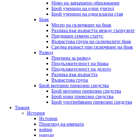
Ниво на завършено образование
Брой ученици на един учител
Брой ученици на една класна стая
Брак
Месец на сключване на брак
Разлика във възрастта между съпрузите
Предишен семеен статус
Възрастова група на сключилите брак
Средна възраст при сключване на брак
Развод
Причина за развод
Продължителност на брака
Продължителност на делото
Разлика във възрастта
Възрастова група
Брой моторни превозни средства
Брой моторни превозни средства
Брой нови превозни средства
Брой употребявани превозни средства
Тракия
История
Истории
Произход на имената
войни
народи