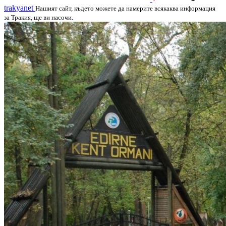
trakyanet
Нашият сайт, където можете да намерите всякаква информация
за Тракия, ще ви насочи.