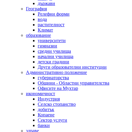
държави
География
Релефни форми
вода
растителност
Климат
образование
университети
гимназии
средни училища
начални училища
детски градини
Други образователни институции
Административно положение
губернаторства
Общини - Областни управителства
Офисите на Мухтар
икономичност
Индустрия
Селско стопанство
добитък
Копаене
Сектор услуги
банки
здраве