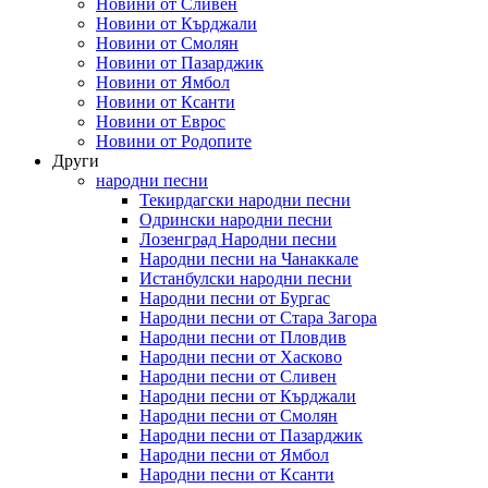
Новини от Сливен
Новини от Кърджали
Новини от Смолян
Новини от Пазарджик
Новини от Ямбол
Новини от Ксанти
Новини от Еврос
Новини от Родопите
Други
народни песни
Текирдагски народни песни
Одрински народни песни
Лозенград Народни песни
Народни песни на Чанаккале
Истанбулски народни песни
Народни песни от Бургас
Народни песни от Стара Загора
Народни песни от Пловдив
Народни песни от Хасково
Народни песни от Сливен
Народни песни от Кърджали
Народни песни от Смолян
Народни песни от Пазарджик
Народни песни от Ямбол
Народни песни от Ксанти