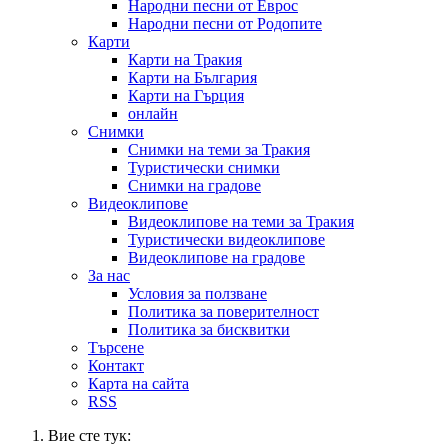
Народни песни от Еврос
Народни песни от Родопите
Карти
Карти на Тракия
Карти на България
Карти на Гърция
онлайн
Снимки
Снимки на теми за Тракия
Туристически снимки
Снимки на градове
Видеоклипове
Видеоклипове на теми за Тракия
Туристически видеоклипове
Видеоклипове на градове
За нас
Условия за ползване
Политика за поверителност
Политика за бисквитки
Търсене
Контакт
Карта на сайта
RSS
Вие сте тук: