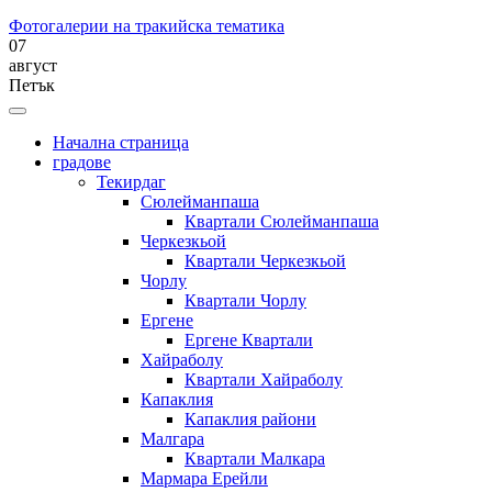
Фотогалерии на тракийска тематика
07
август
Петък
Начална страница
градове
Текирдаг
Сюлейманпаша
Квартали Сюлейманпаша
Черкезкьой
Квартали Черкезкьой
Чорлу
Квартали Чорлу
Ергене
Ергене Квартали
Хайраболу
Квартали Хайраболу
Капаклия
Капаклия райони
Малгара
Квартали Малкара
Мармара Ерейли