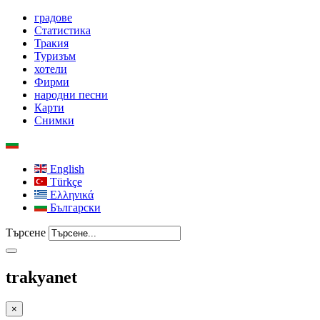
градове
Статистика
Тракия
Туризъм
хотели
Фирми
народни песни
Карти
Снимки
English
Türkçe
Ελληνικά
Български
Търсене
trakyanet
×