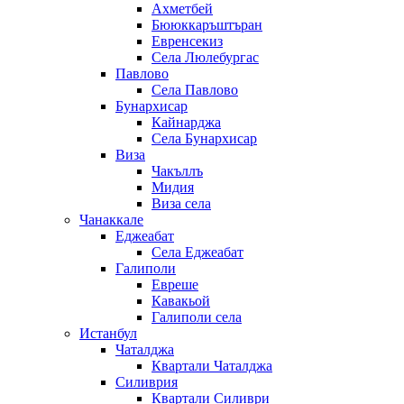
Ахметбей
Бююккаръштъран
Евренсекиз
Села Люлебургас
Павлово
Села Павлово
Бунархисар
Кайнарджа
Села Бунархисар
Виза
Чакъллъ
Мидия
Виза села
Чанаккале
Еджеабат
Села Еджеабат
Галиполи
Евреше
Кавакьой
Галиполи села
Истанбул
Чаталджа
Квартали Чаталджа
Силиврия
Квартали Силиври