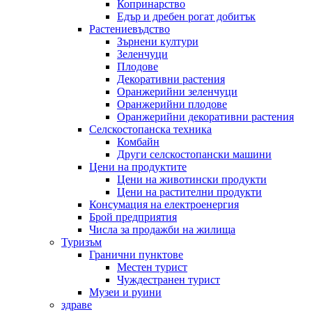
Копринарство
Едър и дребен рогат добитък
Растениевъдство
Зърнени култури
Зеленчуци
Плодове
Декоративни растения
Оранжерийни зеленчуци
Оранжерийни плодове
Оранжерийни декоративни растения
Селскостопанска техника
Комбайн
Други селскостопански машини
Цени на продуктите
Цени на животински продукти
Цени на растителни продукти
Консумация на електроенергия
Брой предприятия
Числа за продажби на жилища
Туризъм
Гранични пунктове
Местен турист
Чуждестранен турист
Музеи и руини
здраве