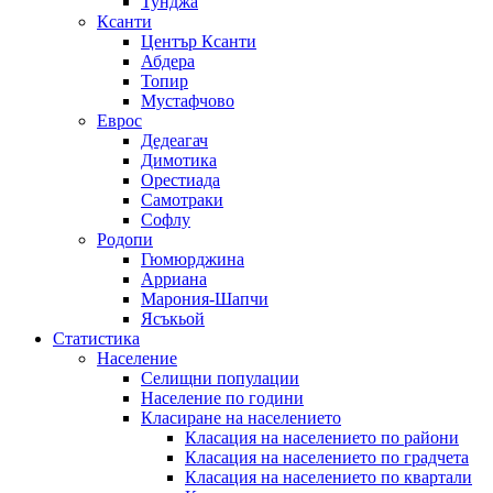
Тунджа
Ксанти
Център Ксанти
Абдера
Топир
Мустафчово
Еврос
Дедеагач
Димотика
Орестиада
Самотраки
Софлу
Родопи
Гюмюрджина
Арриана
Марония-Шапчи
Ясъкьой
Статистика
Население
Селищни популации
Население по години
Класиране на населението
Класация на населението по райони
Класация на населението по градчета
Класация на населението по квартали