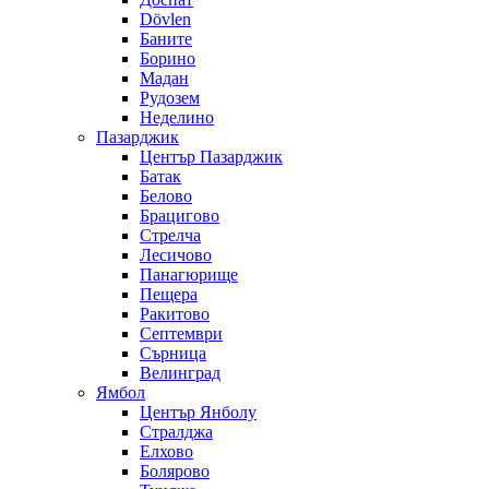
Dövlen
Баните
Борино
Мадан
Рудозем
Неделино
Пазарджик
Център Пазарджик
Батак
Белово
Брацигово
Стрелча
Лесичово
Панагюрище
Пещера
Ракитово
Септември
Сърница
Велинград
Ямбол
Център Янболу
Стралджа
Елхово
Болярово