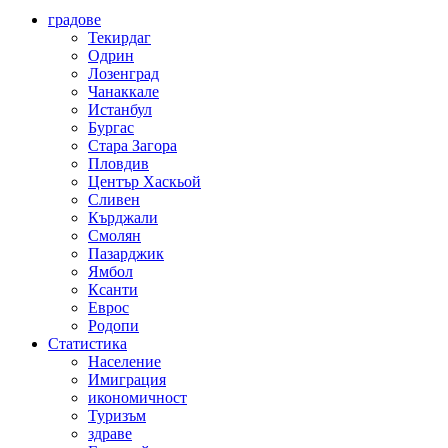
градове
Текирдаг
Одрин
Лозенград
Чанаккале
Истанбул
Бургас
Стара Загора
Пловдив
Център Хаскьой
Сливен
Кърджали
Смолян
Пазарджик
Ямбол
Ксанти
Еврос
Родопи
Статистика
Население
Имиграция
икономичност
Туризъм
здраве