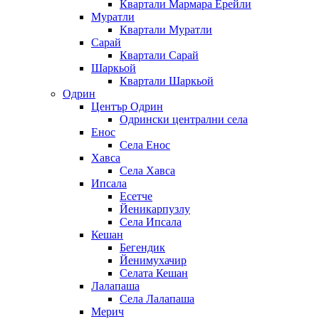
Квартали Мармара Ерейли
Муратли
Квартали Муратли
Сарай
Квартали Сарай
Шаркьой
Квартали Шаркьой
Одрин
Център Одрин
Одрински централни села
Енос
Села Енос
Хавса
Села Хавса
Ипсала
Есетче
Йеникарпузлу
Села Ипсала
Кешан
Бегендик
Йенимухачир
Селата Кешан
Лалапаша
Села Лалапаша
Мерич