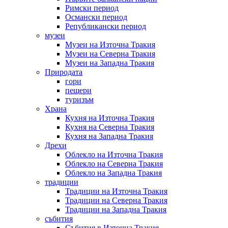
Римски период
Османски период
Републикански период
музеи
Музеи на Източна Тракия
Музеи на Северна Тракия
Музеи на Западна Тракия
Природата
гори
пещери
туризъм
Храна
Кухня на Източна Тракия
Кухня на Северна Тракия
Кухня на Западна Тракия
Дрехи
Облекло на Източна Тракия
Облекло на Северна Тракия
Облекло на Западна Тракия
традиции
Традиции на Източна Тракия
Традиции на Северна Тракия
Традиции на Западна Тракия
събития
Събития в Източна Тракия