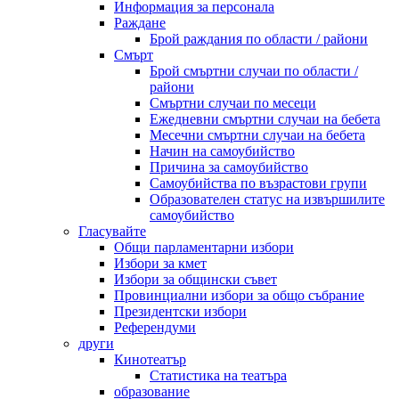
Информация за персонала
Раждане
Брой раждания по области / райони
Смърт
Брой смъртни случаи по области /
райони
Смъртни случаи по месеци
Ежедневни смъртни случаи на бебета
Месечни смъртни случаи на бебета
Начин на самоубийство
Причина за самоубийство
Самоубийства по възрастови групи
Образователен статус на извършилите
самоубийство
Гласувайте
Общи парламентарни избори
Избори за кмет
Избори за общински съвет
Провинциални избори за общо събрание
Президентски избори
Референдуми
други
Кинотеатър
Статистика на театъра
образование