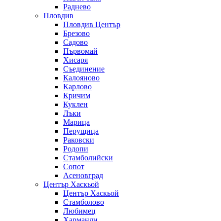
Раднево
Пловдив
Пловдив Център
Брезово
Садово
Първомай
Хисаря
Съединение
Калояново
Карлово
Кричим
Куклен
Лъки
Марица
Перущица
Раковски
Родопи
Стамболийски
Сопот
Асеновград
Център Хаскьой
Център Хаскьой
Стамболово
Любимец
Харманли