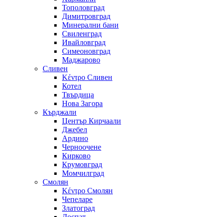
Тополовград
Димитровград
Минерални бани
Свиленград
Ивайловград
Симеоновград
Маджарово
Сливен
Κέντρο Сливен
Котел
Твърдица
Нова Загора
Кърджали
Център Кирчаали
Джебел
Ардино
Черноочене
Кирково
Крумовград
Момчилград
Смолян
Κέντρο Смолян
Чепеларе
Златоград
Доспат