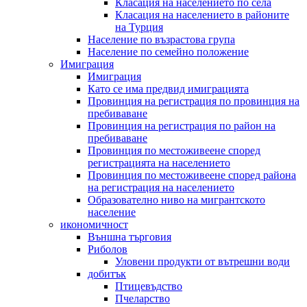
Класация на населението по села
Класация на населението в районите
на Турция
Население по възрастова група
Население по семейно положение
Имиграция
Имиграция
Като се има предвид имиграцията
Провинция на регистрация по провинция на
пребиваване
Провинция на регистрация по район на
пребиваване
Провинция по местоживеене според
регистрацията на населението
Провинция по местоживеене според района
на регистрация на населението
Образователно ниво на мигрантското
население
икономичност
Външна търговия
Риболов
Уловени продукти от вътрешни води
добитък
Птицевъдство
Пчеларство