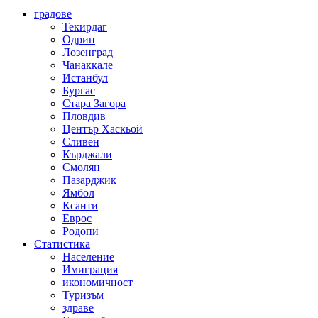
градове
Текирдаг
Одрин
Лозенград
Чанаккале
Истанбул
Бургас
Стара Загора
Пловдив
Център Хаскьой
Сливен
Кърджали
Смолян
Пазарджик
Ямбол
Ксанти
Еврос
Родопи
Статистика
Население
Имиграция
икономичност
Туризъм
здраве