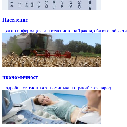
Население
Цялата информация за населението на Тракия, области, области,
икономичност
Подробна статистика за поминъка на тракийския народ