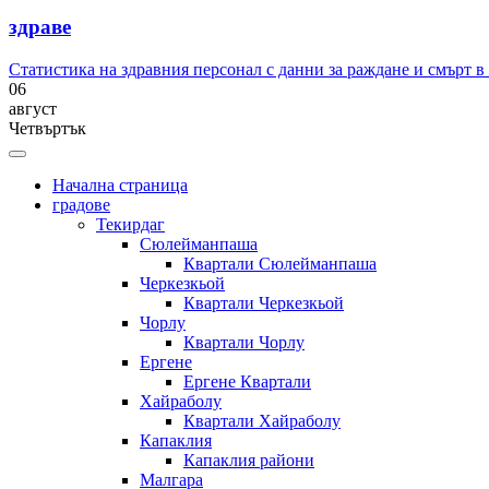
здраве
Статистика на здравния персонал с данни за раждане и смърт в
06
август
Четвъртък
Начална страница
градове
Текирдаг
Сюлейманпаша
Квартали Сюлейманпаша
Черкезкьой
Квартали Черкезкьой
Чорлу
Квартали Чорлу
Ергене
Ергене Квартали
Хайраболу
Квартали Хайраболу
Капаклия
Капаклия райони
Малгара