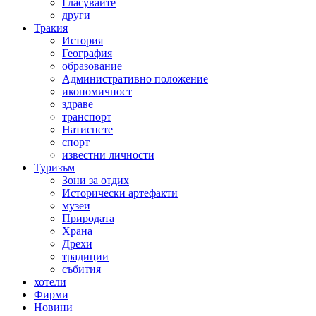
Гласувайте
други
Тракия
История
География
образование
Административно положение
икономичност
здраве
транспорт
Натиснете
спорт
известни личности
Туризъм
Зони за отдих
Исторически артефакти
музеи
Природата
Храна
Дрехи
традиции
събития
хотели
Фирми
Новини