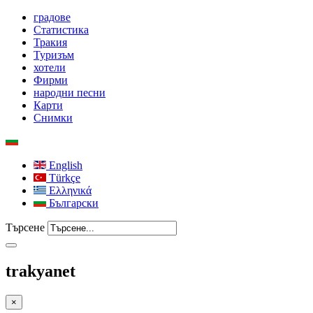
градове
Статистика
Тракия
Туризъм
хотели
Фирми
народни песни
Карти
Снимки
English
Türkçe
Ελληνικά
Български
Търсене
trakyanet
×