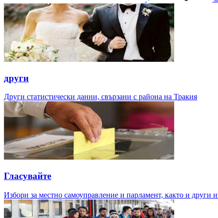
други
Други статистически данни, свързани с района на Тракия
Гласувайте
Избори за местно самоуправление и парламент, както и други и