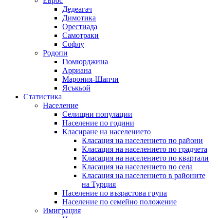
Еврос
Дедеагач
Димотика
Орестиада
Самотраки
Софлу
Родопи
Гюмюрджина
Арриана
Марония-Шапчи
Ясъкьой
Статистика
Население
Селищни популации
Население по години
Класиране на населението
Класация на населението по райони
Класация на населението по градчета
Класация на населението по квартали
Класация на населението по села
Класация на населението в районите
на Турция
Население по възрастова група
Население по семейно положение
Имиграция