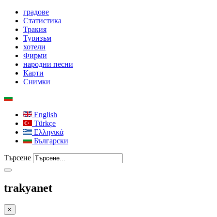
градове
Статистика
Тракия
Туризъм
хотели
Фирми
народни песни
Карти
Снимки
English
Türkçe
Ελληνικά
Български
Търсене
trakyanet
×