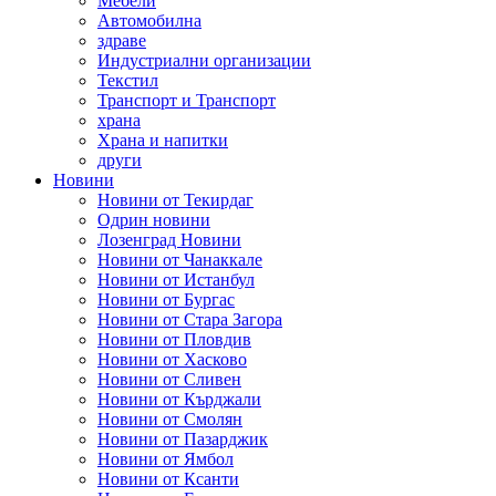
Мебели
Автомобилна
здраве
Индустриални организации
Текстил
Транспорт и Транспорт
храна
Храна и напитки
други
Новини
Новини от Текирдаг
Одрин новини
Лозенград Новини
Новини от Чанаккале
Новини от Истанбул
Новини от Бургас
Новини от Стара Загора
Новини от Пловдив
Новини от Хасково
Новини от Сливен
Новини от Кърджали
Новини от Смолян
Новини от Пазарджик
Новини от Ямбол
Новини от Ксанти