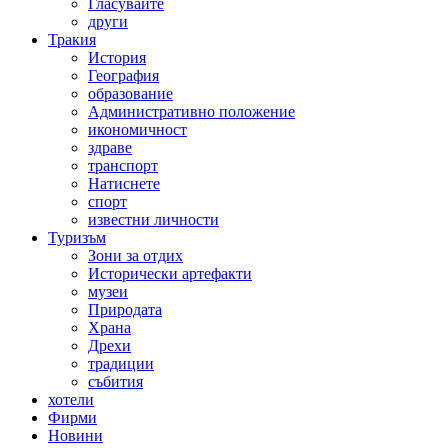
Гласувайте
други
Тракия
История
География
образование
Административно положение
икономичност
здраве
транспорт
Натиснете
спорт
известни личности
Туризъм
Зони за отдих
Исторически артефакти
музеи
Природата
Храна
Дрехи
традиции
събития
хотели
Фирми
Новини