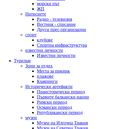
морски път
ЖП
Натиснете
Радио - телевизия
Вестник - списание
Други прес-организации
спорт
клубове
Спортна инфраструктура
известни личности
Известни личности
Туризъм
Зони за отдих
Места за пикник
плажове
Къмпинги
Исторически артефакти
Праисторически период
Първите балкански нации
Римски период
Османски период
Републикански период
музеи
Музеи на Източна Тракия
Музеи на Северна Тракия