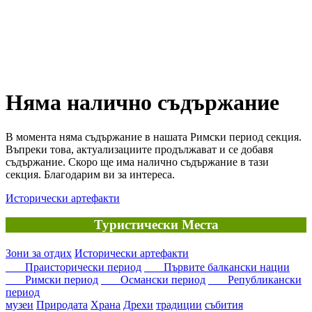
Няма налично съдържание
В момента няма съдържание в нашата Римски период секция.
Въпреки това, актуализациите продължават и се добавя
съдържание. Скоро ще има налично съдържание в тази
секция. Благодарим ви за интереса.
Исторически артефакти
Туристически Места
Зони за отдих
Исторически артефакти
Праисторически период
Първите балкански нации
Римски период
Османски период
Републикански
период
музеи
Природата
Храна
Дрехи
традиции
събития