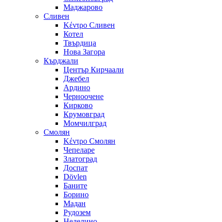
Маджарово
Сливен
Κέντρο Сливен
Котел
Твърдица
Нова Загора
Кърджали
Център Кирчаали
Джебел
Ардино
Черноочене
Кирково
Крумовград
Момчилград
Смолян
Κέντρο Смолян
Чепеларе
Златоград
Доспат
Dövlen
Баните
Борино
Мадан
Рудозем
Неделино