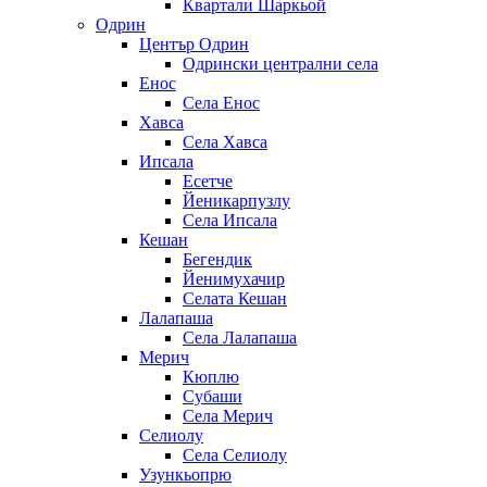
Квартали Шаркьой
Одрин
Център Одрин
Одрински централни села
Енос
Села Енос
Хавса
Села Хавса
Ипсала
Есетче
Йеникарпузлу
Села Ипсала
Кешан
Бегендик
Йенимухачир
Селата Кешан
Лалапаша
Села Лалапаша
Мерич
Кюплю
Субаши
Села Мерич
Селиолу
Села Селиолу
Узункьопрю