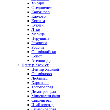
Хисаря
Съединение
Калояново
Карлово
Кричим
Куклен
Лъки
Марица
Перущица
Раковски
Родопи
Стамболийски
Сопот
Асеновград
Център Хаскьой
Център Хаскьой
Стамболово
Любимец
Харманли
Тополовград
Димитровград
Минерални бани
Свиленград
Ивайловград
Симеоновград