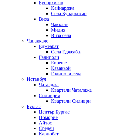
Бунархисар
Кайнарджа
Села Бунархисар
Виза
Чакъллъ
Мидия
Виза села
Чанаккале
Еджеабат
Села Еджеабат
Галиполи
Евреше
Кавакьой
Галиполи села
Истанбул
Чаталджа
Квартали Чаталджа
Силиврия
Квартали Силиври
Бургас
Център Бургас
Поморие
Айтос
Средец
Карнобат