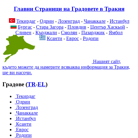
Главни Страници на Градовете в Тракия
Текирдаг
-
Одрин
-
Лозенград
-
Чанаккале
-
Истанбул
Бургас
-
Стара Загора
-
Пловдив
-
Център Хаскьой
-
Сливен
-
Кърджали
-
Смолян
-
Пазарджик
-
Ямбол
Ксанти
-
Еврос
-
Родопи
Нашият сайт,
където можете да намерите всякаква информация за Тракия,
ще ви насочи.
Градове (
TR
-
EL
)
Текирдаг
Одрин
Лозенград
Чанаккале
Истанбул
Ксанти
Еврос
Родопи