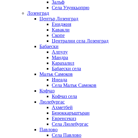
Залъф
Села Узункьопрю
Лозенград
Център Лозенград
Ениджия
Кавакли
Скопе
Централни села Лозенград
Бабаески
Алпулу
Мандра
Карахалил
Бабаески села
Малък Самоков
Инеада
Села Малък Самоков
Кофчаз
Кофчаз села
Люлебургас
Ахметбей
Бююккаръштъран
Евренсекиз
Села Люлебургас
Павлово
Села Павлово