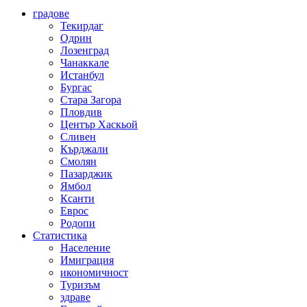
градове
Текирдаг
Одрин
Лозенград
Чанаккале
Истанбул
Бургас
Стара Загора
Пловдив
Център Хаскьой
Сливен
Кърджали
Смолян
Пазарджик
Ямбол
Ксанти
Еврос
Родопи
Статистика
Население
Имиграция
икономичност
Туризъм
здраве