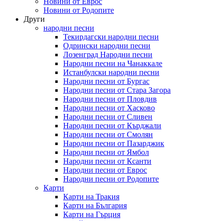
Новини от Еврос
Новини от Родопите
Други
народни песни
Текирдагски народни песни
Одрински народни песни
Лозенград Народни песни
Народни песни на Чанаккале
Истанбулски народни песни
Народни песни от Бургас
Народни песни от Стара Загора
Народни песни от Пловдив
Народни песни от Хасково
Народни песни от Сливен
Народни песни от Кърджали
Народни песни от Смолян
Народни песни от Пазарджик
Народни песни от Ямбол
Народни песни от Ксанти
Народни песни от Еврос
Народни песни от Родопите
Карти
Карти на Тракия
Карти на България
Карти на Гърция