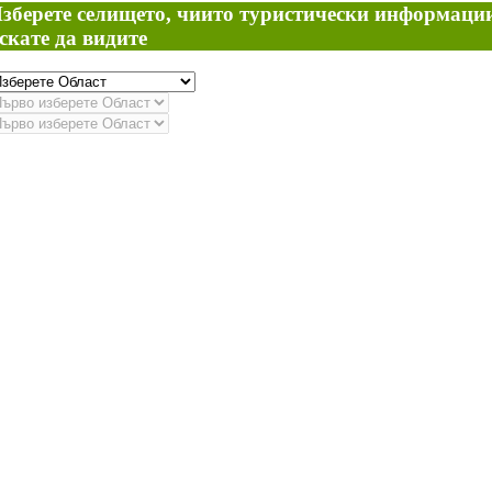
зберете селището, чиито туристически информаци
скате да видите