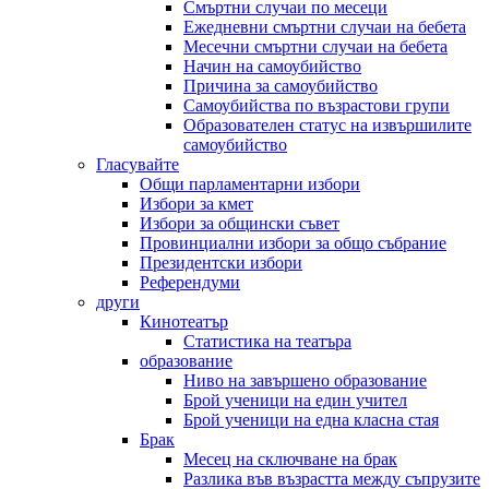
Смъртни случаи по месеци
Ежедневни смъртни случаи на бебета
Месечни смъртни случаи на бебета
Начин на самоубийство
Причина за самоубийство
Самоубийства по възрастови групи
Образователен статус на извършилите
самоубийство
Гласувайте
Общи парламентарни избори
Избори за кмет
Избори за общински съвет
Провинциални избори за общо събрание
Президентски избори
Референдуми
други
Кинотеатър
Статистика на театъра
образование
Ниво на завършено образование
Брой ученици на един учител
Брой ученици на една класна стая
Брак
Месец на сключване на брак
Разлика във възрастта между съпрузите