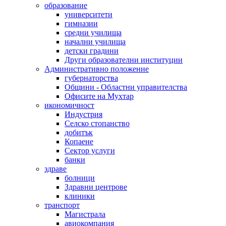
образование
университети
гимназии
средни училища
начални училища
детски градини
Други образователни институции
Административно положение
губернаторства
Общини - Областни управителства
Офисите на Мухтар
икономичност
Индустрия
Селско стопанство
добитък
Копаене
Сектор услуги
банки
здраве
болници
Здравни центрове
клиники
транспорт
Магистрала
авиокомпания