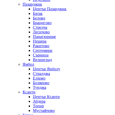
Пазарджик
Център Пазарджик
Батак
Белово
Брацигово
Стрелча
Лесичово
Панагюрище
Пещера
Ракитово
Септември
Сърница
Велинград
Ямбол
Център Янболу
Стралджа
Елхово
Болярово
Тунджа
Ксанти
Център Ксанти
Абдера
Топир
Мустафчово