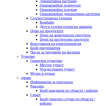
Декоративни растения
Оранжерийни зеленчуци
Оранжерийни плодове
Оранжерийни декоративни растения
Селскостопанска техника
Комбайн
Други селскостопански машини
Цени на продуктите
Цени на животински продукти
Цени на растителни продукти
Консумация на електроенергия
Брой предприятия
Числа за продажби на жилища
Туризъм
Гранични пунктове
Местен турист
Чуждестранен турист
Музеи и руини
здраве
Информация за персонала
Раждане
Брой раждания по области / райони
Смърт
Брой смъртни случаи по области /
райони