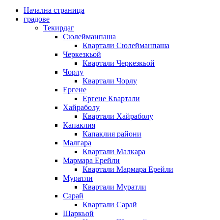
Начална страница
градове
Текирдаг
Сюлейманпаша
Квартали Сюлейманпаша
Черкезкьой
Квартали Черкезкьой
Чорлу
Квартали Чорлу
Ергене
Ергене Квартали
Хайраболу
Квартали Хайраболу
Капаклия
Капаклия райони
Малгара
Квартали Малкара
Мармара Ерейли
Квартали Мармара Ерейли
Муратли
Квартали Муратли
Сарай
Квартали Сарай
Шаркьой