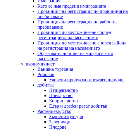
Имиграция
Като се има предвид имиграцията
Провинция на регистрация по провинция на
пребиваване
Провинция на регистрация по район на
пребиваване
Провинция по местоживеене според
регистрацията на населението
Провинция по местоживеене според района
на регистрация на населението
Образователно ниво на мигрантското
население
икономичност
Външна търговия
Риболов
Уловени продукти от вътрешни води
добитък
Птицевъдство
Пчеларство
Копринарство
Едър и дребен рогат добитък
Растениевъдство
Зърнени култури
Зеленчуци
Плодове