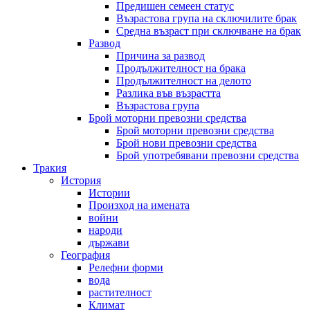
Предишен семеен статус
Възрастова група на сключилите брак
Средна възраст при сключване на брак
Развод
Причина за развод
Продължителност на брака
Продължителност на делото
Разлика във възрастта
Възрастова група
Брой моторни превозни средства
Брой моторни превозни средства
Брой нови превозни средства
Брой употребявани превозни средства
Тракия
История
Истории
Произход на имената
войни
народи
държави
География
Релефни форми
вода
растителност
Климат