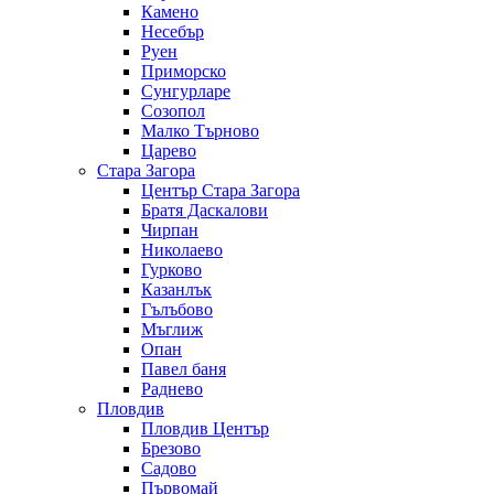
Камено
Несебър
Руен
Приморско
Сунгурларе
Созопол
Малко Търново
Царево
Стара Загора
Център Стара Загора
Братя Даскалови
Чирпан
Николаево
Гурково
Казанлък
Гълъбово
Мъглиж
Опан
Павел баня
Раднево
Пловдив
Пловдив Център
Брезово
Садово
Първомай