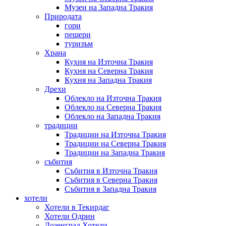
Музеи на Западна Тракия
Природата
гори
пещери
туризъм
Храна
Кухня на Източна Тракия
Кухня на Северна Тракия
Кухня на Западна Тракия
Дрехи
Облекло на Източна Тракия
Облекло на Северна Тракия
Облекло на Западна Тракия
традиции
Традиции на Източна Тракия
Традиции на Северна Тракия
Традиции на Западна Тракия
събития
Събития в Източна Тракия
Събития в Северна Тракия
Събития в Западна Тракия
хотели
Хотели в Текирдаг
Хотели Одрин
Лозенград Хотели