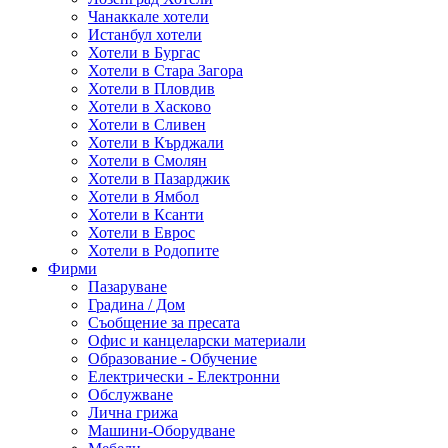
Чанаккале хотели
Истанбул хотели
Хотели в Бургас
Хотели в Стара Загора
Хотели в Пловдив
Хотели в Хасково
Хотели в Сливен
Хотели в Кърджали
Хотели в Смолян
Хотели в Пазарджик
Хотели в Ямбол
Хотели в Ксанти
Хотели в Еврос
Хотели в Родопите
Фирми
Пазаруване
Градина / Дом
Съобщение за пресата
Офис и канцеларски материали
Образование - Обучение
Електрически - Електронни
Обслужване
Лична грижа
Машини-Оборудване