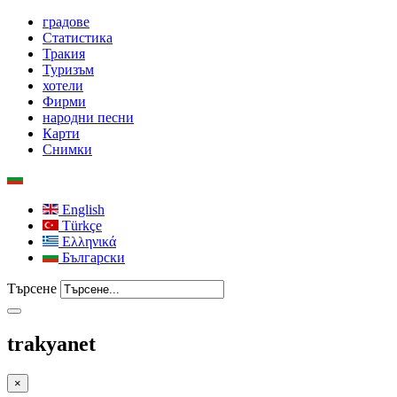
градове
Статистика
Тракия
Туризъм
хотели
Фирми
народни песни
Карти
Снимки
English
Türkçe
Ελληνικά
Български
Търсене
trakyanet
×