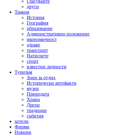
Гласувайте
други
Тракия
История
География
образование
Административно положение
икономичност
здраве
транспорт
Натиснете
спорт
известни личности
Туризъм
Зони за отдих
Исторически артефакти
музеи
Природата
Храна
Дрехи
традиции
събития
хотели
Фирми
Новини