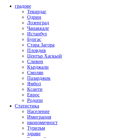
градове
Текирдаг
Одрин
Лозенград
Чанаккале
Истанбул
Бургас
Стара Загора
Пловдив
Център Хаскьой
Сливен
Кърджали
Смолян
Пазарджик
Ямбол
Ксанти
Еврос
Родопи
Статистика
Население
Имиграция
икономичност
Туризъм
здраве