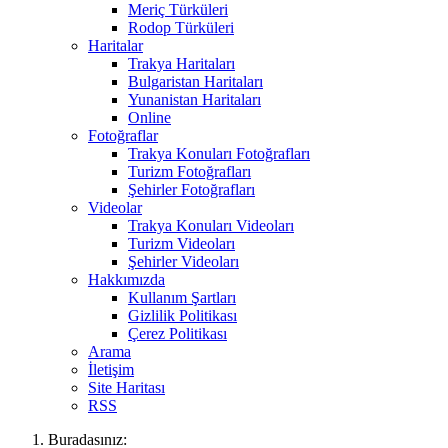
Meriç Türküleri
Rodop Türküleri
Haritalar
Trakya Haritaları
Bulgaristan Haritaları
Yunanistan Haritaları
Online
Fotoğraflar
Trakya Konuları Fotoğrafları
Turizm Fotoğrafları
Şehirler Fotoğrafları
Videolar
Trakya Konuları Videoları
Turizm Videoları
Şehirler Videoları
Hakkımızda
Kullanım Şartları
Gizlilik Politikası
Çerez Politikası
Arama
İletişim
Site Haritası
RSS
Buradasınız: