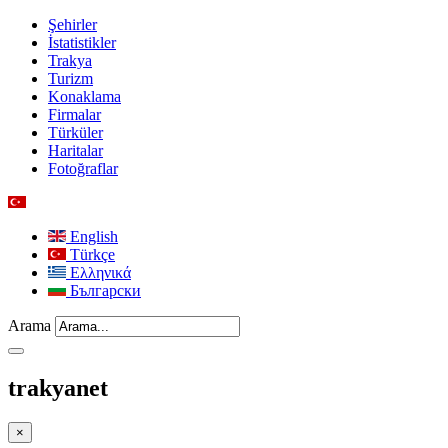
Şehirler
İstatistikler
Trakya
Turizm
Konaklama
Firmalar
Türküler
Haritalar
Fotoğraflar
English
Türkçe
Ελληνικά
Български
Arama
trakyanet
×