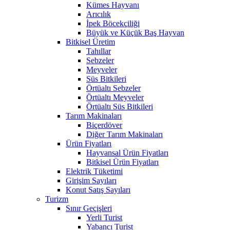
Kümes Hayvanı
Arıcılık
İpek Böcekçiliği
Büyük ve Küçük Baş Hayvan
Bitkisel Üretim
Tahıllar
Sebzeler
Meyveler
Süs Bitkileri
Örtüaltı Sebzeler
Örtüaltı Meyveler
Örtüaltı Süs Bitkileri
Tarım Makinaları
Biçerdöver
Diğer Tarım Makinaları
Ürün Fiyatları
Hayvansal Ürün Fiyatları
Bitkisel Ürün Fiyatları
Elektrik Tüketimi
Girişim Sayıları
Konut Satış Sayıları
Turizm
Sınır Geçişleri
Yerli Turist
Yabancı Turist