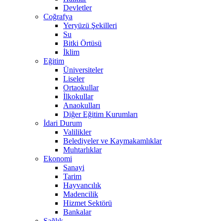
Devletler
Coğrafya
Yeryüzü Şekilleri
Su
Bitki Örtüsü
İklim
Eğitim
Üniversiteler
Liseler
Ortaokullar
İlkokullar
Anaokulları
Diğer Eğitim Kurumları
İdari Durum
Valilikler
Belediyeler ve Kaymakamlıklar
Muhtarlıklar
Ekonomi
Sanayi
Tarim
Hayvancılık
Madencilik
Hizmet Sektörü
Bankalar
Sağlık