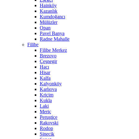
Hainköy
Kazanlık
Kumdoğancı
Mülüzler
Opan
Pavel Banya
Radne Mahalle
Filibe
Filibe Merkez
Brezovo
Çeşnegir
Hacı
Hisar
Kalfa
Kalyonköy
Karlıova
Kriçim
Kukla
Laki
Meriç
Peruştiçe
Rakovski
Rodop
Sinecik