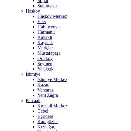
Sopot
Stanimaka
Hasköy
Hasköy Merkez
Eller
Habibçeova
Harmanlı
Kavaklı
Kayacık
Meriçler
Mustafapaşa
Ortaköy
Seymen
Yatakçık
İslimiye
İslimiye Merkez
Kazan
Verzaraz
Yeni Zağra
Kırcaali
Kırcaali Merkez
Cebel
Eğridere
Karagözler
Kızılağaç