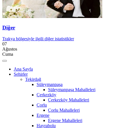
Diğer
Trakya bölgesiyle ilgili diğer istatistikler
07
Ağustos
Cuma
Ana Sayfa
Şehirler
Tekirdağ
Süleymanpaşa
Süleymanpaşa Mahalleleri
Çerkezköy
Çerkezköy Mahalleleri
Çorlu
Çorlu Mahalleleri
Ergene
Ergene Mahalleleri
Hayrabolu