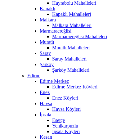
Hayrabolu Mahalleleri
Kapaklı
Kapaklı Mahalleleri
Malkara
Malkara Mahalleleri
Marmaraereğlisi
Marmaraereğlisi Mahalleleri
Muratlı
Muratlı Mahalleleri
Saray
Saray Mahalleleri
Şarköy
Şarköy Mahalleleri
Edirne
Edirne Merkez
Edirne Merkez Köyleri
Enez
Enez Köyleri
Havsa
Havsa Köyleri
İpsala
Esetçe
Yenikarpuzlu
İpsala Köyleri
Keşan