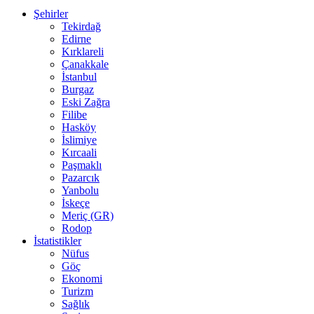
Şehirler
Tekirdağ
Edirne
Kırklareli
Çanakkale
İstanbul
Burgaz
Eski Zağra
Filibe
Hasköy
İslimiye
Kırcaali
Paşmaklı
Pazarcık
Yanbolu
İskeçe
Meriç (GR)
Rodop
İstatistikler
Nüfus
Göç
Ekonomi
Turizm
Sağlık