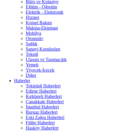
Büro ve Kırtasiye
Eğitim - Öğretim
Elektrik - Elektronik
Hizmet
Kişisel Bakım
Makina-Ekipman
Mobilya
Otomotiv
Sağlık
Sanayi Kuruluşları
Tekstil
Ulaşım ve Taşımacılık
Yemek
Yiyecek-İçecek
Diğer
Haberler
Tekirdağ Haberleri
Edirne Haberleri
Kırklareli Haberleri
Çanakkale Haberleri
İstanbul Haberleri
Burgaz Haberleri
Eski Zağra Haberleri
Filibe Haberleri
Hasköy Haberleri