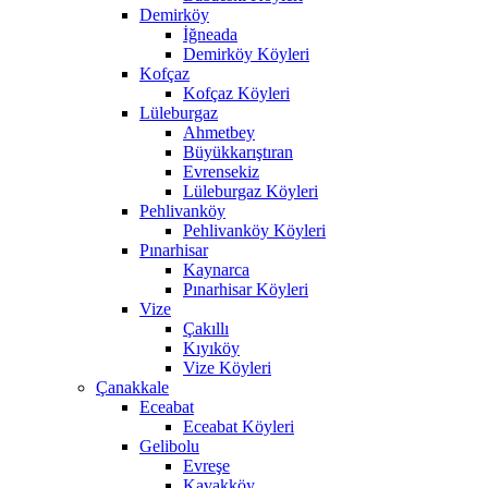
Demirköy
İğneada
Demirköy Köyleri
Kofçaz
Kofçaz Köyleri
Lüleburgaz
Ahmetbey
Büyükkarıştıran
Evrensekiz
Lüleburgaz Köyleri
Pehlivanköy
Pehlivanköy Köyleri
Pınarhisar
Kaynarca
Pınarhisar Köyleri
Vize
Çakıllı
Kıyıköy
Vize Köyleri
Çanakkale
Eceabat
Eceabat Köyleri
Gelibolu
Evreşe
Kavakköy