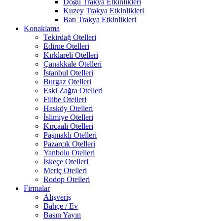
Doğu Trakya Etkinlikleri
Kuzey Trakya Etkinlikleri
Batı Trakya Etkinlikleri
Konaklama
Tekirdağ Otelleri
Edirne Otelleri
Kırklareli Otelleri
Çanakkale Otelleri
İstanbul Otelleri
Burgaz Otelleri
Eski Zağra Otelleri
Filibe Otelleri
Hasköy Otelleri
İslimiye Otelleri
Kırcaali Otelleri
Paşmaklı Otelleri
Pazarcık Otelleri
Yanbolu Otelleri
İskeçe Otelleri
Meriç Otelleri
Rodop Otelleri
Firmalar
Alışveriş
Bahçe / Ev
Basın Yayın