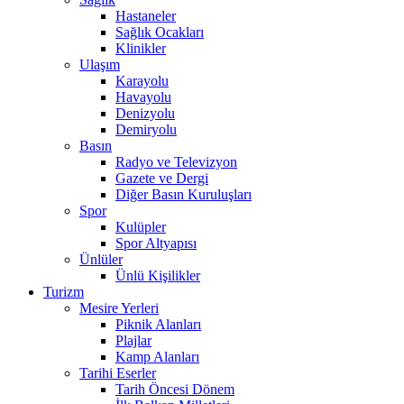
Hastaneler
Sağlık Ocakları
Klinikler
Ulaşım
Karayolu
Havayolu
Denizyolu
Demiryolu
Basın
Radyo ve Televizyon
Gazete ve Dergi
Diğer Basın Kuruluşları
Spor
Kulüpler
Spor Altyapısı
Ünlüler
Ünlü Kişilikler
Turizm
Mesire Yerleri
Piknik Alanları
Plajlar
Kamp Alanları
Tarihi Eserler
Tarih Öncesi Dönem