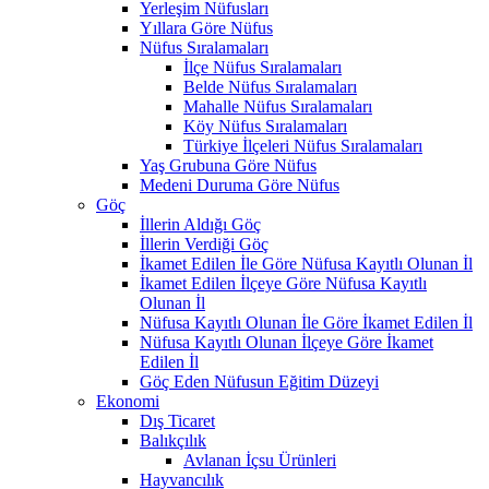
Yerleşim Nüfusları
Yıllara Göre Nüfus
Nüfus Sıralamaları
İlçe Nüfus Sıralamaları
Belde Nüfus Sıralamaları
Mahalle Nüfus Sıralamaları
Köy Nüfus Sıralamaları
Türkiye İlçeleri Nüfus Sıralamaları
Yaş Grubuna Göre Nüfus
Medeni Duruma Göre Nüfus
Göç
İllerin Aldığı Göç
İllerin Verdiği Göç
İkamet Edilen İle Göre Nüfusa Kayıtlı Olunan İl
İkamet Edilen İlçeye Göre Nüfusa Kayıtlı
Olunan İl
Nüfusa Kayıtlı Olunan İle Göre İkamet Edilen İl
Nüfusa Kayıtlı Olunan İlçeye Göre İkamet
Edilen İl
Göç Eden Nüfusun Eğitim Düzeyi
Ekonomi
Dış Ticaret
Balıkçılık
Avlanan İçsu Ürünleri
Hayvancılık