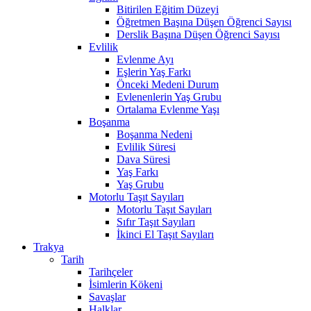
Bitirilen Eğitim Düzeyi
Öğretmen Başına Düşen Öğrenci Sayısı
Derslik Başına Düşen Öğrenci Sayısı
Evlilik
Evlenme Ayı
Eşlerin Yaş Farkı
Önceki Medeni Durum
Evlenenlerin Yaş Grubu
Ortalama Evlenme Yaşı
Boşanma
Boşanma Nedeni
Evlilik Süresi
Dava Süresi
Yaş Farkı
Yaş Grubu
Motorlu Taşıt Sayıları
Motorlu Taşıt Sayıları
Sıfır Taşıt Sayıları
İkinci El Taşıt Sayıları
Trakya
Tarih
Tarihçeler
İsimlerin Kökeni
Savaşlar
Halklar