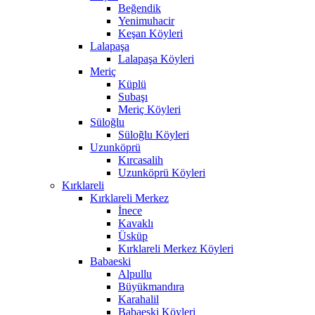
Beğendik
Yenimuhacir
Keşan Köyleri
Lalapaşa
Lalapaşa Köyleri
Meriç
Küplü
Subaşı
Meriç Köyleri
Süloğlu
Süloğlu Köyleri
Uzunköprü
Kırcasalih
Uzunköprü Köyleri
Kırklareli
Kırklareli Merkez
İnece
Kavaklı
Üsküp
Kırklareli Merkez Köyleri
Babaeski
Alpullu
Büyükmandıra
Karahalil
Babaeski Köyleri