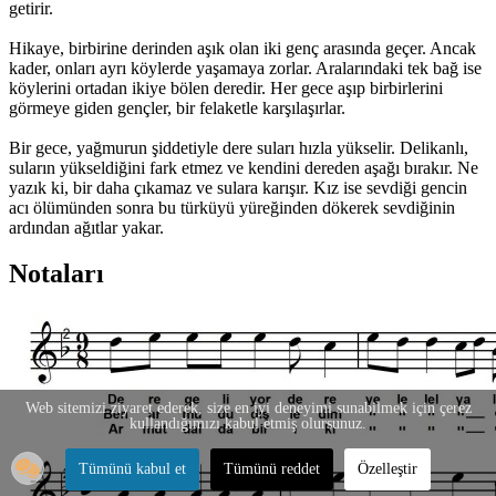
getirir.
Hikaye, birbirine derinden aşık olan iki genç arasında geçer. Ancak
kader, onları ayrı köylerde yaşamaya zorlar. Aralarındaki tek bağ ise
köylerini ortadan ikiye bölen deredir. Her gece aşıp birbirlerini
görmeye giden gençler, bir felaketle karşılaşırlar.
Bir gece, yağmurun şiddetiyle dere suları hızla yükselir. Delikanlı,
suların yükseldiğini fark etmez ve kendini dereden aşağı bırakır. Ne
yazık ki, bir daha çıkamaz ve sulara karışır. Kız ise sevdiği gencin
acı ölümünden sonra bu türküyü yüreğinden dökerek sevdiğinin
ardından ağıtlar yakar.
Notaları
Web sitemizi ziyaret ederek, size en iyi deneyimi sunabilmek için çerez
kullandığımızı kabul etmiş olursunuz.
Tümünü kabul et
Tümünü reddet
Özelleştir