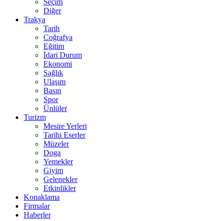
Seçim
Diğer
Trakya
Tarih
Coğrafya
Eğitim
İdari Durum
Ekonomi
Sağlık
Ulaşım
Basın
Spor
Ünlüler
Turizm
Mesire Yerleri
Tarihi Eserler
Müzeler
Doga
Yemekler
Giyim
Gelenekler
Etkinlikler
Konaklama
Firmalar
Haberler