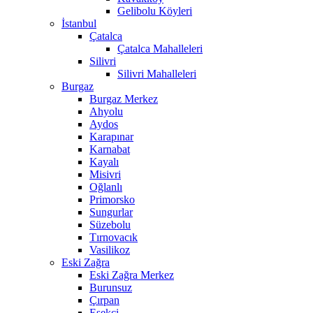
Gelibolu Köyleri
İstanbul
Çatalca
Çatalca Mahalleleri
Silivri
Silivri Mahalleleri
Burgaz
Burgaz Merkez
Ahyolu
Aydos
Karapınar
Karnabat
Kayalı
Misivri
Oğlanlı
Primorsko
Sungurlar
Süzebolu
Tırnovacık
Vasilikoz
Eski Zağra
Eski Zağra Merkez
Burunsuz
Çırpan
Eşekçi