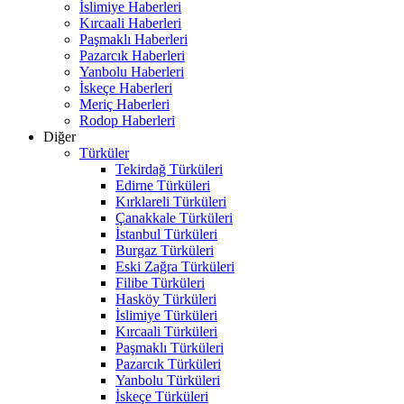
İslimiye Haberleri
Kırcaali Haberleri
Paşmaklı Haberleri
Pazarcık Haberleri
Yanbolu Haberleri
İskeçe Haberleri
Meriç Haberleri
Rodop Haberleri
Diğer
Türküler
Tekirdağ Türküleri
Edirne Türküleri
Kırklareli Türküleri
Çanakkale Türküleri
İstanbul Türküleri
Burgaz Türküleri
Eski Zağra Türküleri
Filibe Türküleri
Hasköy Türküleri
İslimiye Türküleri
Kırcaali Türküleri
Paşmaklı Türküleri
Pazarcık Türküleri
Yanbolu Türküleri
İskeçe Türküleri