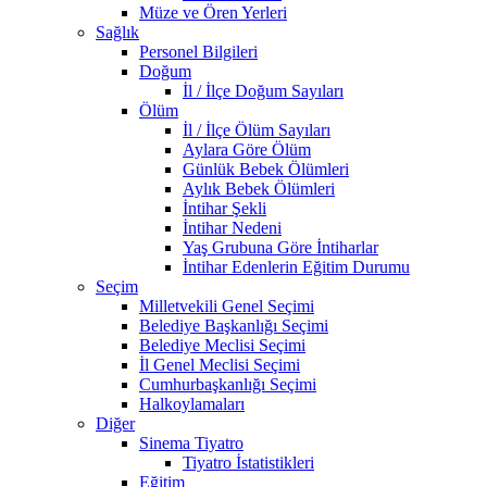
Müze ve Ören Yerleri
Sağlık
Personel Bilgileri
Doğum
İl / İlçe Doğum Sayıları
Ölüm
İl / İlçe Ölüm Sayıları
Aylara Göre Ölüm
Günlük Bebek Ölümleri
Aylık Bebek Ölümleri
İntihar Şekli
İntihar Nedeni
Yaş Grubuna Göre İntiharlar
İntihar Edenlerin Eğitim Durumu
Seçim
Milletvekili Genel Seçimi
Belediye Başkanlığı Seçimi
Belediye Meclisi Seçimi
İl Genel Meclisi Seçimi
Cumhurbaşkanlığı Seçimi
Halkoylamaları
Diğer
Sinema Tiyatro
Tiyatro İstatistikleri
Eğitim