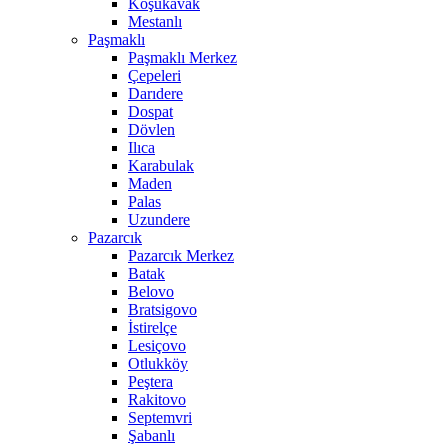
Koşukavak
Mestanlı
Paşmaklı
Paşmaklı Merkez
Çepeleri
Darıdere
Dospat
Dövlen
Ilıca
Karabulak
Maden
Palas
Uzundere
Pazarcık
Pazarcık Merkez
Batak
Belovo
Bratsigovo
İstirelçe
Lesiçovo
Otlukköy
Peştera
Rakitovo
Septemvri
Şabanlı