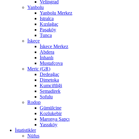
Velingrad
Yanbolu
Yanbolu Merkez
Istralca
Kızılağaç
Paşaköy
Tunca
İskeçe
İskeçe Merkez
Abdera
İnhanlı
Mustafçova
Meriç (GR)
Dedeağaç
Dimetoka
Kumçiftliği
Semadirek
Sofulu
Rodop
Gümülcine
Kozlukebir
Maronya Şapçı
Yassıköy
İstatistikler
Nüfus