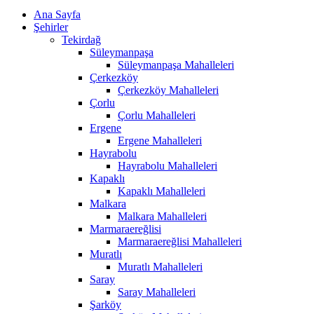
Ana Sayfa
Şehirler
Tekirdağ
Süleymanpaşa
Süleymanpaşa Mahalleleri
Çerkezköy
Çerkezköy Mahalleleri
Çorlu
Çorlu Mahalleleri
Ergene
Ergene Mahalleleri
Hayrabolu
Hayrabolu Mahalleleri
Kapaklı
Kapaklı Mahalleleri
Malkara
Malkara Mahalleleri
Marmaraereğlisi
Marmaraereğlisi Mahalleleri
Muratlı
Muratlı Mahalleleri
Saray
Saray Mahalleleri
Şarköy