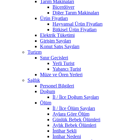
Tarım Makinaları
Biçerdöver
Diğer Tarım Makinaları
Ürün Fiyatları
Hayvansal Ürün Fiyatları
Bitkisel Ürün Fiyatları
Elektrik Tüketimi
Girişim Sayıları
Konut Satış Sayıları
Turizm
Sınır Geçişleri
Yerli Turist
Yabancı Turist
Müze ve Ören Yerleri
Sağlık
Personel Bilgileri
Doğum
İl / İlçe Doğum Sayıları
Ölüm
İl / İlçe Ölüm Sayıları
Aylara Göre Ölüm
Günlük Bebek Ölümleri
Aylık Bebek Ölümleri
İntihar Şekli
İntihar Nedeni