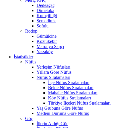
Meriç (GR)
Dedeağaç
Dimetoka
Kumçiftliği
Semadirek
Sofulu
Rodop
Gümülcine
Kozlukebir
Maronya Şapçı
Yassıköy
İstatistikler
Nüfus
Yerleşim Nüfusları
Yıllara Göre Nüfus
Nüfus Sıralamaları
İlçe Nüfus Sıralamaları
Belde Nüfus Sıralamaları
Mahalle Nüfus Sıralamaları
Köy Nüfus Sıralamaları
Türkiye İlçeleri Nüfus Sıralamaları
Yaş Grubuna Göre Nüfus
Medeni Duruma Göre Nüfus
Göç
İllerin Aldığı Göç