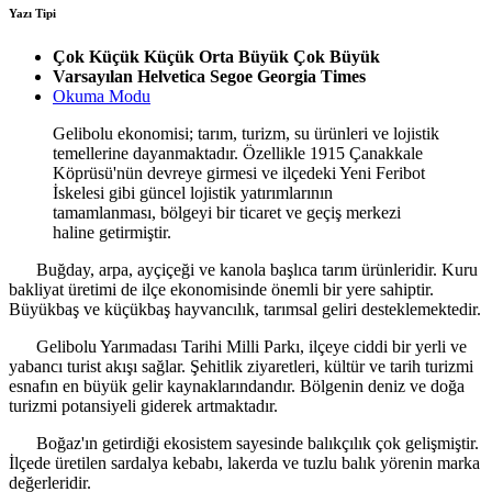
Yazı Tipi
Çok Küçük
Küçük
Orta
Büyük
Çok Büyük
Varsayılan
Helvetica
Segoe
Georgia
Times
Okuma Modu
Gelibolu ekonomisi; tarım, turizm, su ürünleri ve lojistik
temellerine dayanmaktadır. Özellikle 1915 Çanakkale
Köprüsü'nün devreye girmesi ve ilçedeki Yeni Feribot
İskelesi gibi güncel lojistik yatırımlarının
tamamlanması, bölgeyi bir ticaret ve geçiş merkezi
haline getirmiştir.
Buğday, arpa, ayçiçeği ve kanola başlıca tarım ürünleridir. Kuru
bakliyat üretimi de ilçe ekonomisinde önemli bir yere sahiptir.
Büyükbaş ve küçükbaş hayvancılık, tarımsal geliri desteklemektedir.
Gelibolu Yarımadası Tarihi Milli Parkı, ilçeye ciddi bir yerli ve
yabancı turist akışı sağlar. Şehitlik ziyaretleri, kültür ve tarih turizmi
esnafın en büyük gelir kaynaklarındandır. Bölgenin deniz ve doğa
turizmi potansiyeli giderek artmaktadır.
Boğaz'ın getirdiği ekosistem sayesinde balıkçılık çok gelişmiştir.
İlçede üretilen sardalya kebabı, lakerda ve tuzlu balık yörenin marka
değerleridir.