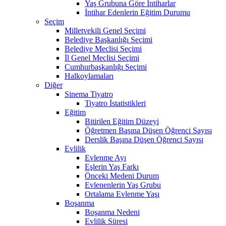
Yaş Grubuna Göre İntiharlar
İntihar Edenlerin Eğitim Durumu
Seçim
Milletvekili Genel Seçimi
Belediye Başkanlığı Seçimi
Belediye Meclisi Seçimi
İl Genel Meclisi Seçimi
Cumhurbaşkanlığı Seçimi
Halkoylamaları
Diğer
Sinema Tiyatro
Tiyatro İstatistikleri
Eğitim
Bitirilen Eğitim Düzeyi
Öğretmen Başına Düşen Öğrenci Sayısı
Derslik Başına Düşen Öğrenci Sayısı
Evlilik
Evlenme Ayı
Eşlerin Yaş Farkı
Önceki Medeni Durum
Evlenenlerin Yaş Grubu
Ortalama Evlenme Yaşı
Boşanma
Boşanma Nedeni
Evlilik Süresi