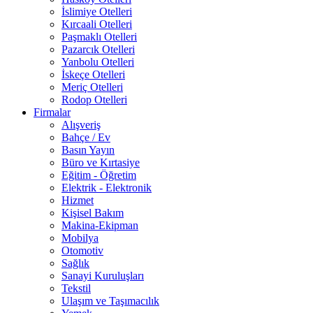
İslimiye Otelleri
Kırcaali Otelleri
Paşmaklı Otelleri
Pazarcık Otelleri
Yanbolu Otelleri
İskeçe Otelleri
Meriç Otelleri
Rodop Otelleri
Firmalar
Alışveriş
Bahçe / Ev
Basın Yayın
Büro ve Kırtasiye
Eğitim - Öğretim
Elektrik - Elektronik
Hizmet
Kişisel Bakım
Makina-Ekipman
Mobilya
Otomotiv
Sağlık
Sanayi Kuruluşları
Tekstil
Ulaşım ve Taşımacılık