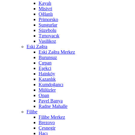
Kayalı
Misivri
Oğlanlı
Primorsko
Sungurlar
Süzebolu
Tırnovacık
Vasilikoz
Eski Zağra
Eski Zağra Merkez
Burunsuz
Çırpan
Eşekçi
Hainköy
Kazanlık
Kumdoğancı
Mülüzler
Opan
Pavel Banya
Radne Mahalle
Filibe
Filibe Merkez
Brezovo
Çeşnegir
Hacı