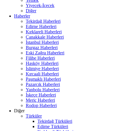
Yemek
Yiyecek-İçecek
Diğer
Haberler
Tekirdağ Haberleri
Edirne Haberleri
Kırklareli Haberleri
Çanakkale Haberleri
İstanbul Haberleri
Burgaz Haberleri
Eski Zağra Haberleri
Filibe Haberleri
Hasköy Haberleri
İslimiye Haberleri
Kırcaali Haberleri
Paşmaklı Haberleri
Pazarcık Haberleri
Yanbolu Haberleri
İskeçe Haberleri
Meriç Haberleri
Rodop Haberleri
Diğer
Türküler
Tekirdağ Türküleri
Edirne Türküleri