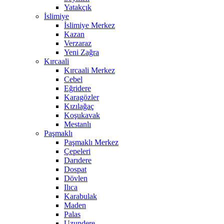
Yatakçık
İslimiye
İslimiye Merkez
Kazan
Verzaraz
Yeni Zağra
Kırcaali
Kırcaali Merkez
Cebel
Eğridere
Karagözler
Kızılağaç
Koşukavak
Mestanlı
Paşmaklı
Paşmaklı Merkez
Çepeleri
Darıdere
Dospat
Dövlen
Ilıca
Karabulak
Maden
Palas
Uzundere