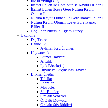
İllerin Verdiği Göç
İkamet Edilen İle Göre Nüfusa Kayıtlı Olunan İl
İkamet Edilen İlçeye Göre Nüfusa Kayıtlı
Olunan İl
Nüfusa Kayıtlı Olunan İle Göre İkamet Edilen İl
Nüfusa Kayıtlı Olunan İlçeye Göre İkamet
Edilen İl
Göç Eden Nüfusun Eğitim Düzeyi
Ekonomi
Dış Ticaret
Balıkçılık
Avlanan İçsu Ürünleri
Hayvancılık
Kümes Hayvanı
Arıcılık
İpek Böcekçiliği
Büyük ve Küçük Baş Hayvan
Bitkisel Üretim
Tahıllar
Sebzeler
Meyveler
Süs Bitkileri
Örtüaltı Sebzeler
Örtüaltı Meyveler
Örtüaltı Süs Bitkileri