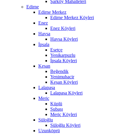
Şarköy Mahalleleri
Edirne
Edirne Merkez
Edirne Merkez Köyleri
Enez
Enez Köyleri
Havsa
Havsa Köyleri
İpsala
Esetçe
Yenikarpuzlu
İpsala Köyleri
Keşan
Beğendik
Yenimuhacir
Keşan Köyleri
Lalapaşa
Lalapaşa Köyleri
Meriç
Küplü
Subaşı
Meriç Köyleri
Süloğlu
Süloğlu Köyleri
Uzunköprü