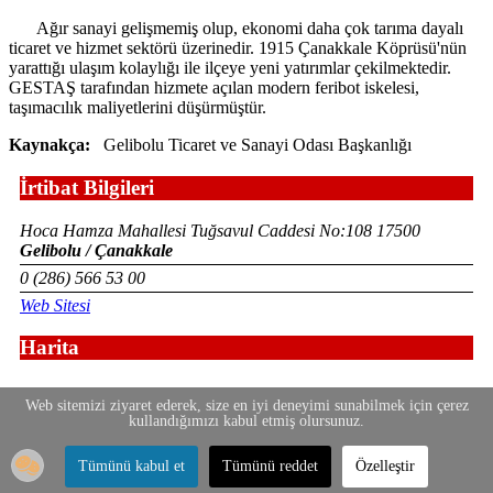
Ağır sanayi gelişmemiş olup, ekonomi daha çok tarıma dayalı
ticaret ve hizmet sektörü üzerinedir. 1915 Çanakkale Köprüsü'nün
yarattığı ulaşım kolaylığı ile ilçeye yeni yatırımlar çekilmektedir.
GESTAŞ tarafından hizmete açılan modern feribot iskelesi,
taşımacılık maliyetlerini düşürmüştür.
Kaynakça:
Gelibolu Ticaret ve Sanayi Odası Başkanlığı
İrtibat Bilgileri
Hoca Hamza Mahallesi Tuğsavul Caddesi No:108 17500
Gelibolu / Çanakkale
0 (286) 566 53 00
Web Sitesi
Harita
Web sitemizi ziyaret ederek, size en iyi deneyimi sunabilmek için çerez
kullandığımızı kabul etmiş olursunuz.
Tümünü kabul et
Tümünü reddet
Özelleştir