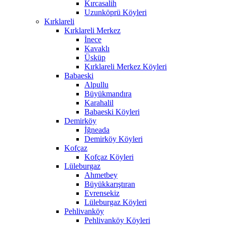
Kırcasalih
Uzunköprü Köyleri
Kırklareli
Kırklareli Merkez
İnece
Kavaklı
Üsküp
Kırklareli Merkez Köyleri
Babaeski
Alpullu
Büyükmandıra
Karahalil
Babaeski Köyleri
Demirköy
İğneada
Demirköy Köyleri
Kofçaz
Kofçaz Köyleri
Lüleburgaz
Ahmetbey
Büyükkarıştıran
Evrensekiz
Lüleburgaz Köyleri
Pehlivanköy
Pehlivanköy Köyleri