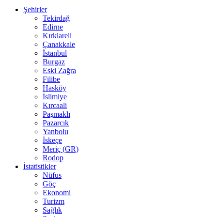
Şehirler
Tekirdağ
Edirne
Kırklareli
Çanakkale
İstanbul
Burgaz
Eski Zağra
Filibe
Hasköy
İslimiye
Kırcaali
Paşmaklı
Pazarcık
Yanbolu
İskeçe
Meriç (GR)
Rodop
İstatistikler
Nüfus
Göç
Ekonomi
Turizm
Sağlık