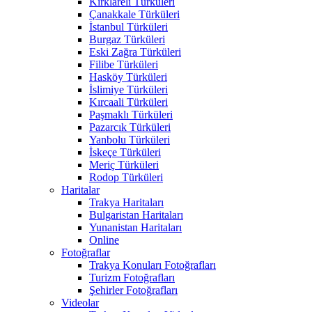
Kırklareli Türküleri
Çanakkale Türküleri
İstanbul Türküleri
Burgaz Türküleri
Eski Zağra Türküleri
Filibe Türküleri
Hasköy Türküleri
İslimiye Türküleri
Kırcaali Türküleri
Paşmaklı Türküleri
Pazarcık Türküleri
Yanbolu Türküleri
İskeçe Türküleri
Meriç Türküleri
Rodop Türküleri
Haritalar
Trakya Haritaları
Bulgaristan Haritaları
Yunanistan Haritaları
Online
Fotoğraflar
Trakya Konuları Fotoğrafları
Turizm Fotoğrafları
Şehirler Fotoğrafları
Videolar