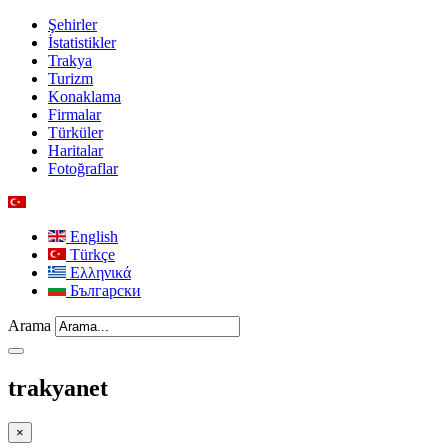
Şehirler
İstatistikler
Trakya
Turizm
Konaklama
Firmalar
Türküler
Haritalar
Fotoğraflar
English
Türkçe
Ελληνικά
Български
Arama
trakyanet
×