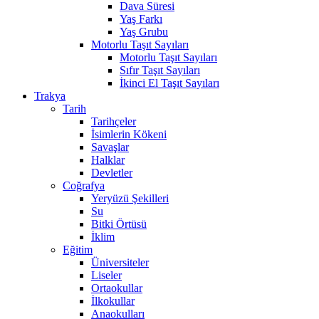
Dava Süresi
Yaş Farkı
Yaş Grubu
Motorlu Taşıt Sayıları
Motorlu Taşıt Sayıları
Sıfır Taşıt Sayıları
İkinci El Taşıt Sayıları
Trakya
Tarih
Tarihçeler
İsimlerin Kökeni
Savaşlar
Halklar
Devletler
Coğrafya
Yeryüzü Şekilleri
Su
Bitki Örtüsü
İklim
Eğitim
Üniversiteler
Liseler
Ortaokullar
İlkokullar
Anaokulları