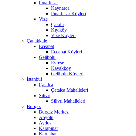
Pınarhisar
Kaynarca
Pınarhisar Köyleri
Vize
Çakıllı
Kıyıköy
Vize Köyleri
Çanakkale
Eceabat
Eceabat Köyleri
Gelibolu
Evreşe
Kavakköy
Gelibolu Köyleri
İstanbul
Çatalca
Çatalca Mahalleleri
Silivri
Silivri Mahalleleri
Burgaz
Burgaz Merkez
Ahyolu
Aydos
Karapınar
Karnabat