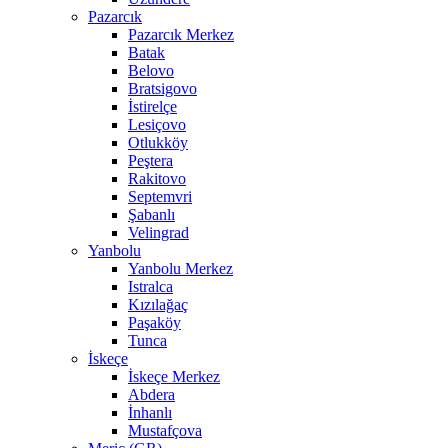
Pazarcık
Pazarcık Merkez
Batak
Belovo
Bratsigovo
İstirelçe
Lesiçovo
Otlukköy
Peştera
Rakitovo
Septemvri
Şabanlı
Velingrad
Yanbolu
Yanbolu Merkez
Istralca
Kızılağaç
Paşaköy
Tunca
İskeçe
İskeçe Merkez
Abdera
İnhanlı
Mustafçova