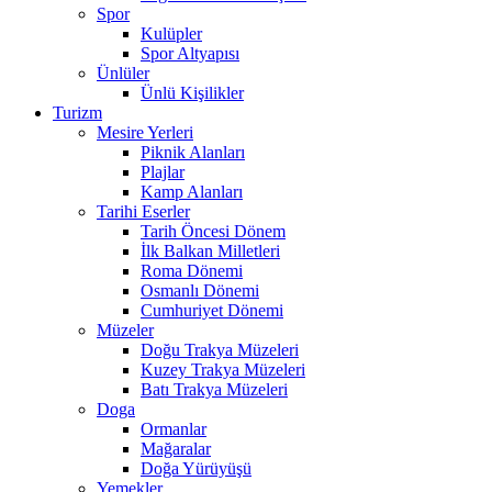
Spor
Kulüpler
Spor Altyapısı
Ünlüler
Ünlü Kişilikler
Turizm
Mesire Yerleri
Piknik Alanları
Plajlar
Kamp Alanları
Tarihi Eserler
Tarih Öncesi Dönem
İlk Balkan Milletleri
Roma Dönemi
Osmanlı Dönemi
Cumhuriyet Dönemi
Müzeler
Doğu Trakya Müzeleri
Kuzey Trakya Müzeleri
Batı Trakya Müzeleri
Doga
Ormanlar
Mağaralar
Doğa Yürüyüşü
Yemekler