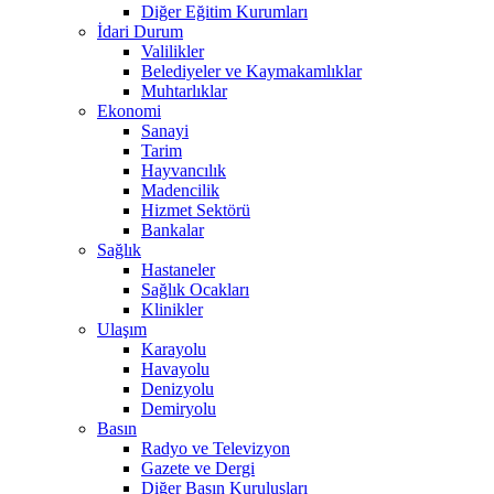
Diğer Eğitim Kurumları
İdari Durum
Valilikler
Belediyeler ve Kaymakamlıklar
Muhtarlıklar
Ekonomi
Sanayi
Tarim
Hayvancılık
Madencilik
Hizmet Sektörü
Bankalar
Sağlık
Hastaneler
Sağlık Ocakları
Klinikler
Ulaşım
Karayolu
Havayolu
Denizyolu
Demiryolu
Basın
Radyo ve Televizyon
Gazete ve Dergi
Diğer Basın Kuruluşları