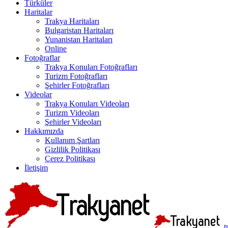
Türküler
Haritalar
Trakya Haritaları
Bulgaristan Haritaları
Yunanistan Haritaları
Online
Fotoğraflar
Trakya Konuları Fotoğrafları
Turizm Fotoğrafları
Şehirler Fotoğrafları
Videolar
Trakya Konuları Videoları
Turizm Videoları
Şehirler Videoları
Hakkımızda
Kullanım Şartları
Gizlilik Politikası
Çerez Politikası
İletişim
t