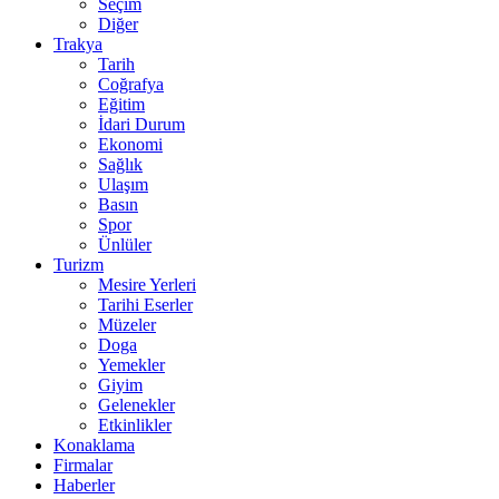
Seçim
Diğer
Trakya
Tarih
Coğrafya
Eğitim
İdari Durum
Ekonomi
Sağlık
Ulaşım
Basın
Spor
Ünlüler
Turizm
Mesire Yerleri
Tarihi Eserler
Müzeler
Doga
Yemekler
Giyim
Gelenekler
Etkinlikler
Konaklama
Firmalar
Haberler