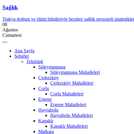
Sağlık
Trakya doğum ve ölüm bilgileriyle beraber sağlık personeli istatistikler
08
Ağustos
Cumartesi
Ana Sayfa
Şehirler
Tekirdağ
Süleymanpaşa
Süleymanpaşa Mahalleleri
Çerkezköy
Çerkezköy Mahalleleri
Çorlu
Çorlu Mahalleleri
Ergene
Ergene Mahalleleri
Hayrabolu
Hayrabolu Mahalleleri
Kapaklı
Kapaklı Mahalleleri
Malkara