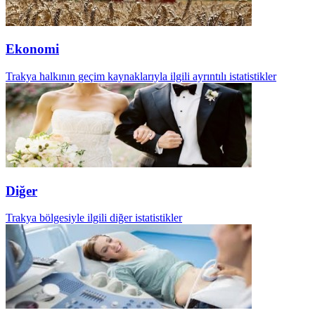
Ekonomi
Trakya halkının geçim kaynaklarıyla ilgili ayrıntılı istatistikler
Diğer
Trakya bölgesiyle ilgili diğer istatistikler