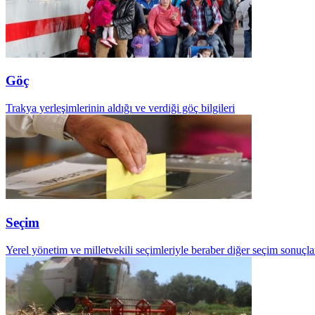
Göç
Trakya yerleşimlerinin aldığı ve verdiği göç bilgileri
Seçim
Yerel yönetim ve milletvekili seçimleriyle beraber diğer seçim sonuçla