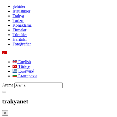
Şehirler
İstatistikler
Trakya
Turizm
Konaklama
Firmalar
Türküler
Haritalar
Fotoğraflar
English
Türkçe
Ελληνικά
Български
Arama
trakyanet
×