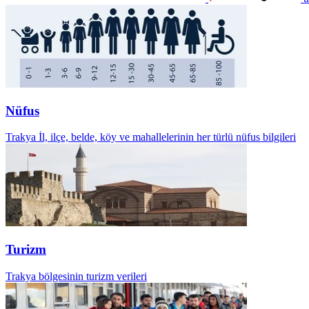
Nüfus
Trakya İl, ilçe, belde, köy ve mahallelerinin her türlü nüfus bilgileri
Turizm
Trakya bölgesinin turizm verileri