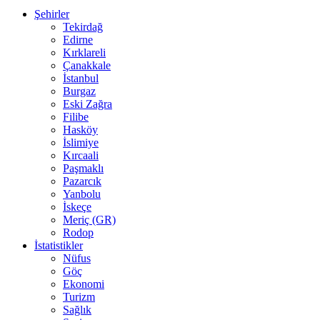
Şehirler
Tekirdağ
Edirne
Kırklareli
Çanakkale
İstanbul
Burgaz
Eski Zağra
Filibe
Hasköy
İslimiye
Kırcaali
Paşmaklı
Pazarcık
Yanbolu
İskeçe
Meriç (GR)
Rodop
İstatistikler
Nüfus
Göç
Ekonomi
Turizm
Sağlık