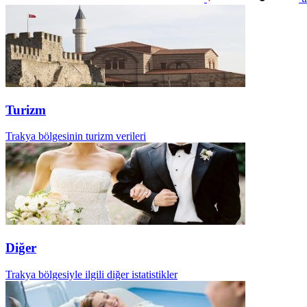
Turizm
Trakya bölgesinin turizm verileri
Diğer
Trakya bölgesiyle ilgili diğer istatistikler