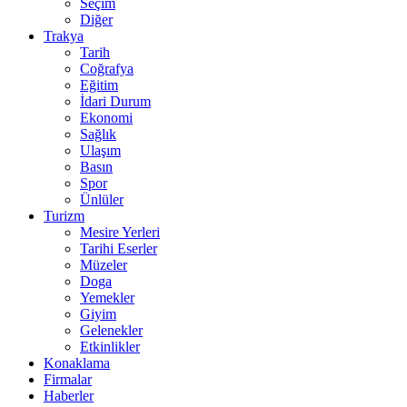
Seçim
Diğer
Trakya
Tarih
Coğrafya
Eğitim
İdari Durum
Ekonomi
Sağlık
Ulaşım
Basın
Spor
Ünlüler
Turizm
Mesire Yerleri
Tarihi Eserler
Müzeler
Doga
Yemekler
Giyim
Gelenekler
Etkinlikler
Konaklama
Firmalar
Haberler