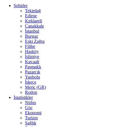
Şehirler
Tekirdağ
Edirne
Kırklareli
Çanakkale
İstanbul
Burgaz
Eski Zağra
Filibe
Hasköy
İslimiye
Kırcaali
Paşmaklı
Pazarcık
Yanbolu
İskeçe
Meriç (GR)
Rodop
İstatistikler
Nüfus
Göç
Ekonomi
Turizm
Sağlık