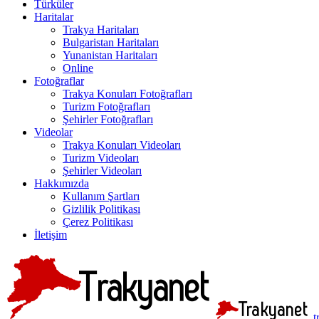
Türküler
Haritalar
Trakya Haritaları
Bulgaristan Haritaları
Yunanistan Haritaları
Online
Fotoğraflar
Trakya Konuları Fotoğrafları
Turizm Fotoğrafları
Şehirler Fotoğrafları
Videolar
Trakya Konuları Videoları
Turizm Videoları
Şehirler Videoları
Hakkımızda
Kullanım Şartları
Gizlilik Politikası
Çerez Politikası
İletişim
t