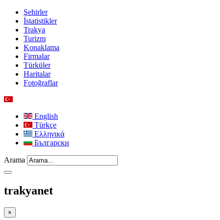
Şehirler
İstatistikler
Trakya
Turizm
Konaklama
Firmalar
Türküler
Haritalar
Fotoğraflar
English
Türkçe
Ελληνικά
Български
Arama
trakyanet
×