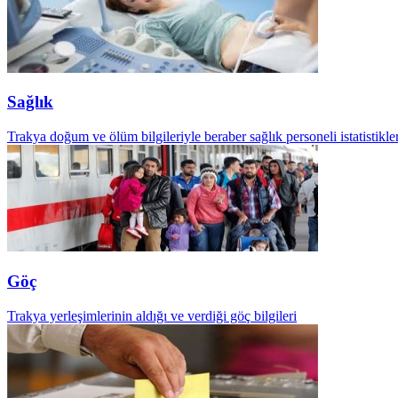
Sağlık
Trakya doğum ve ölüm bilgileriyle beraber sağlık personeli istatistikler
Göç
Trakya yerleşimlerinin aldığı ve verdiği göç bilgileri