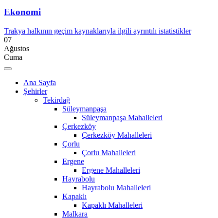
Ekonomi
Trakya halkının geçim kaynaklarıyla ilgili ayrıntılı istatistikler
07
Ağustos
Cuma
Ana Sayfa
Şehirler
Tekirdağ
Süleymanpaşa
Süleymanpaşa Mahalleleri
Çerkezköy
Çerkezköy Mahalleleri
Çorlu
Çorlu Mahalleleri
Ergene
Ergene Mahalleleri
Hayrabolu
Hayrabolu Mahalleleri
Kapaklı
Kapaklı Mahalleleri
Malkara