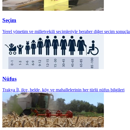
Seçim
Yerel yönetim ve milletvekili seçimleriyle beraber diğer seçim sonuçla
Nüfus
Trakya İl, ilçe, belde, köy ve mahallelerinin her türlü nüfus bilgileri