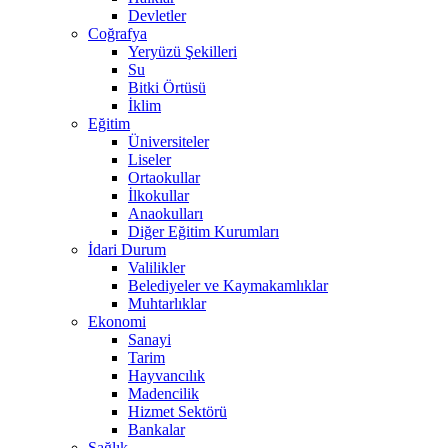
Devletler
Coğrafya
Yeryüzü Şekilleri
Su
Bitki Örtüsü
İklim
Eğitim
Üniversiteler
Liseler
Ortaokullar
İlkokullar
Anaokulları
Diğer Eğitim Kurumları
İdari Durum
Valilikler
Belediyeler ve Kaymakamlıklar
Muhtarlıklar
Ekonomi
Sanayi
Tarim
Hayvancılık
Madencilik
Hizmet Sektörü
Bankalar
Sağlık