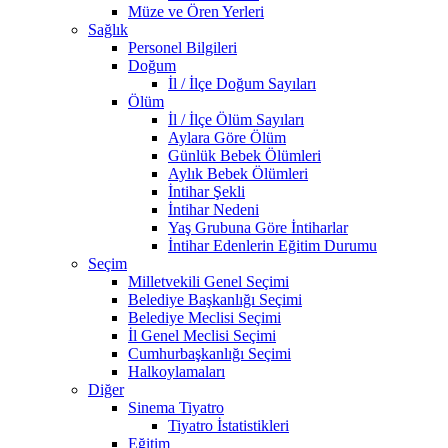
Müze ve Ören Yerleri
Sağlık
Personel Bilgileri
Doğum
İl / İlçe Doğum Sayıları
Ölüm
İl / İlçe Ölüm Sayıları
Aylara Göre Ölüm
Günlük Bebek Ölümleri
Aylık Bebek Ölümleri
İntihar Şekli
İntihar Nedeni
Yaş Grubuna Göre İntiharlar
İntihar Edenlerin Eğitim Durumu
Seçim
Milletvekili Genel Seçimi
Belediye Başkanlığı Seçimi
Belediye Meclisi Seçimi
İl Genel Meclisi Seçimi
Cumhurbaşkanlığı Seçimi
Halkoylamaları
Diğer
Sinema Tiyatro
Tiyatro İstatistikleri
Eğitim