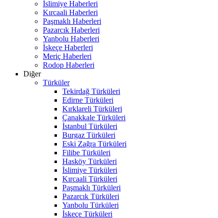
İslimiye Haberleri
Kırcaali Haberleri
Paşmaklı Haberleri
Pazarcık Haberleri
Yanbolu Haberleri
İskeçe Haberleri
Meriç Haberleri
Rodop Haberleri
Diğer
Türküler
Tekirdağ Türküleri
Edirne Türküleri
Kırklareli Türküleri
Çanakkale Türküleri
İstanbul Türküleri
Burgaz Türküleri
Eski Zağra Türküleri
Filibe Türküleri
Hasköy Türküleri
İslimiye Türküleri
Kırcaali Türküleri
Paşmaklı Türküleri
Pazarcık Türküleri
Yanbolu Türküleri
İskeçe Türküleri