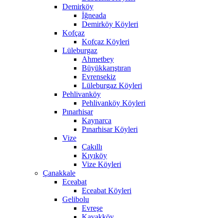
Demirköy
İğneada
Demirköy Köyleri
Kofçaz
Kofçaz Köyleri
Lüleburgaz
Ahmetbey
Büyükkarıştıran
Evrensekiz
Lüleburgaz Köyleri
Pehlivanköy
Pehlivanköy Köyleri
Pınarhisar
Kaynarca
Pınarhisar Köyleri
Vize
Çakıllı
Kıyıköy
Vize Köyleri
Çanakkale
Eceabat
Eceabat Köyleri
Gelibolu
Evreşe
Kavakköy