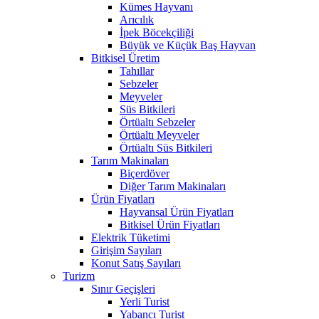
Kümes Hayvanı
Arıcılık
İpek Böcekçiliği
Büyük ve Küçük Baş Hayvan
Bitkisel Üretim
Tahıllar
Sebzeler
Meyveler
Süs Bitkileri
Örtüaltı Sebzeler
Örtüaltı Meyveler
Örtüaltı Süs Bitkileri
Tarım Makinaları
Biçerdöver
Diğer Tarım Makinaları
Ürün Fiyatları
Hayvansal Ürün Fiyatları
Bitkisel Ürün Fiyatları
Elektrik Tüketimi
Girişim Sayıları
Konut Satış Sayıları
Turizm
Sınır Geçişleri
Yerli Turist
Yabancı Turist