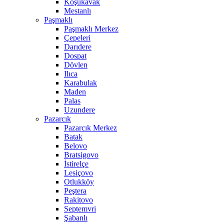
Koşukavak
Mestanlı
Paşmaklı
Paşmaklı Merkez
Çepeleri
Darıdere
Dospat
Dövlen
Ilıca
Karabulak
Maden
Palas
Uzundere
Pazarcık
Pazarcık Merkez
Batak
Belovo
Bratsigovo
İstirelçe
Lesiçovo
Otlukköy
Peştera
Rakitovo
Septemvri
Şabanlı