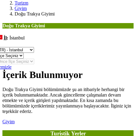
Turizm
Giyim
Doğu Trakya Giyimi
Doğu Trakya Giyimi
İl
:
İstanbul
eğiştir
emizle
İçerik Bulunmuyor
Doğu Trakya Giyimi bölümümüzde şu an itibariyle herhangi bir
içerik bulunmamaktadır. Ancak güncelleme çalışmaları devam
etmekte ve içerik girişleri yapılmaktadır. En kısa zamanda bu
bölümümüzde içeriklerimiz yayınlanmaya başlayacaktır. İlginiz için
teşekkür ederiz.
Giyim
Turistik Yerler