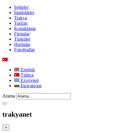
Şehirler
İstatistikler
Trakya
Turizm
Konaklama
Firmalar
Türküler
Haritalar
Fotoğraflar
English
Türkçe
Ελληνικά
Български
Arama
trakyanet
×