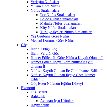
Yerleşim Nüfusları
Yıllara Göre Nüfus
Nüfus Sıralamaları
İlçe Nüfus Sıralamaları
Belde Nüfus Sıralamaları
Mahalle Nüfus Sıralamaları
Köy Nüfus Sıralamaları
Türkiye İlçeleri Nüfus Sıralamaları
Yaş Grubuna Göre Nüfus
Medeni Duruma Göre Nüfus
Göç
İllerin Aldığı Göç
İllerin Verdiği Göç
İkamet Edilen İle Göre Nüfusa Kayıtlı Olunan İl
İkamet Edilen İlçeye Göre Nüfusa Kayıtlı
Olunan İl
Nüfusa Kayıtlı Olunan İle Göre İkamet Edilen İl
Nüfusa Kayıtlı Olunan İlçeye Göre İkamet
Edilen İl
Göç Eden Nüfusun Eğitim Düzeyi
Ekonomi
Dış Ticaret
Balıkçılık
Avlanan İçsu Ürünleri
Hayvancılık