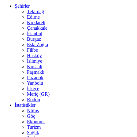
Şehirler
Tekirdağ
Edirne
Kırklareli
Çanakkale
İstanbul
Burgaz
Eski Zağra
Filibe
Hasköy
İslimiye
Kırcaali
Paşmaklı
Pazarcık
Yanbolu
İskeçe
Meriç (GR)
Rodop
İstatistikler
Nüfus
Göç
Ekonomi
Turizm
Sağlık