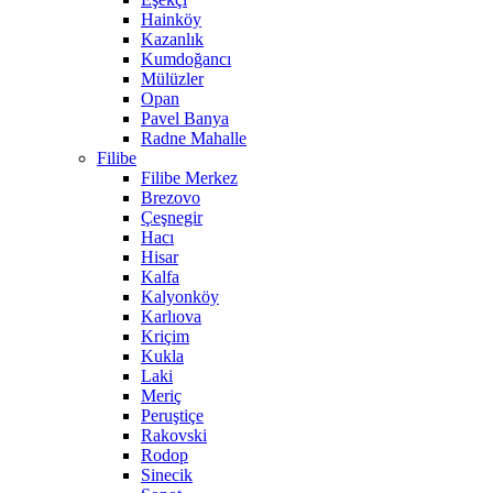
Hainköy
Kazanlık
Kumdoğancı
Mülüzler
Opan
Pavel Banya
Radne Mahalle
Filibe
Filibe Merkez
Brezovo
Çeşnegir
Hacı
Hisar
Kalfa
Kalyonköy
Karlıova
Kriçim
Kukla
Laki
Meriç
Peruştiçe
Rakovski
Rodop
Sinecik