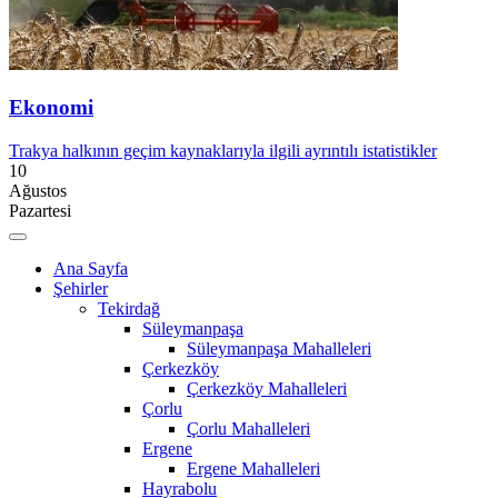
Ekonomi
Trakya halkının geçim kaynaklarıyla ilgili ayrıntılı istatistikler
10
Ağustos
Pazartesi
Ana Sayfa
Şehirler
Tekirdağ
Süleymanpaşa
Süleymanpaşa Mahalleleri
Çerkezköy
Çerkezköy Mahalleleri
Çorlu
Çorlu Mahalleleri
Ergene
Ergene Mahalleleri
Hayrabolu