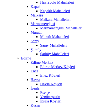
Hayrabolu Mahalleleri
Kapaklı
Kapaklı Mahalleleri
Malkara
Malkara Mahalleleri
Marmaraereğlisi
Marmaraereğlisi Mahalleleri
Muratlı
Muratlı Mahalleleri
Saray
Saray Mahalleleri
Şarköy
Şarköy Mahalleleri
Edirne
Edirne Merkez
Edirne Merkez Köyleri
Enez
Enez Köyleri
Havsa
Havsa Köyleri
İpsala
Esetçe
Yenikarpuzlu
İpsala Köyleri
Keşan