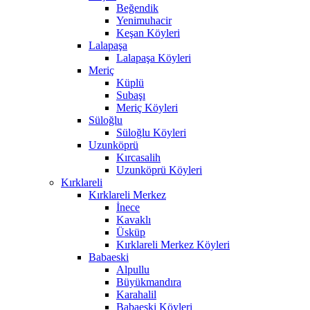
Beğendik
Yenimuhacir
Keşan Köyleri
Lalapaşa
Lalapaşa Köyleri
Meriç
Küplü
Subaşı
Meriç Köyleri
Süloğlu
Süloğlu Köyleri
Uzunköprü
Kırcasalih
Uzunköprü Köyleri
Kırklareli
Kırklareli Merkez
İnece
Kavaklı
Üsküp
Kırklareli Merkez Köyleri
Babaeski
Alpullu
Büyükmandıra
Karahalil
Babaeski Köyleri