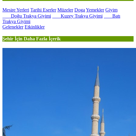
Mesire Yerleri
Tarihi Eserler
Müzeler
Doga
Yemekler
Giyim
Doğu Trakya Giyimi
Kuzey Trakya Giyimi
Batı
Trakya Giyimi
Gelenekler
Etkinlikler
Şehir İçin Daha Fazla İçerik