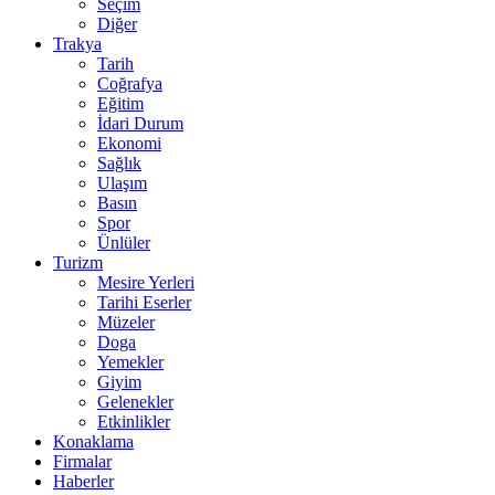
Seçim
Diğer
Trakya
Tarih
Coğrafya
Eğitim
İdari Durum
Ekonomi
Sağlık
Ulaşım
Basın
Spor
Ünlüler
Turizm
Mesire Yerleri
Tarihi Eserler
Müzeler
Doga
Yemekler
Giyim
Gelenekler
Etkinlikler
Konaklama
Firmalar
Haberler