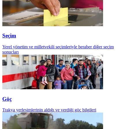
Seçim
Yerel yönetim ve milletvekili seçimleriyle beraber diğer seçim
sonuçları
Göç
Trakya yerleşimlerinin aldığı ve verdiği göç bilgileri