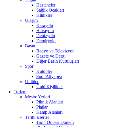
Hastaneler
Sağlık Ocakları
Klinikler
Ulaşım
Karayolu
Havayolu
Denizyolu
Demiryolu
Basın
Radyo ve Televizyon
Gazete ve Dergi
Diğer Basın Kuruluşları
Spor
Kulüpler
Spor Altyapısı
Ünlüler
Ünlü Kişilikler
Turizm
Mesire Yerleri
Piknik Alanları
Plajlar
Kamp Alanları
Tarihi Eserler
Tarih Öncesi Dönem