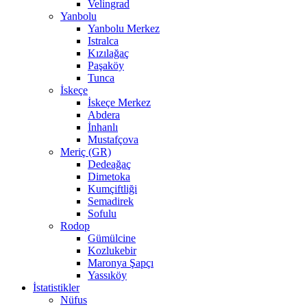
Velingrad
Yanbolu
Yanbolu Merkez
Istralca
Kızılağaç
Paşaköy
Tunca
İskeçe
İskeçe Merkez
Abdera
İnhanlı
Mustafçova
Meriç (GR)
Dedeağaç
Dimetoka
Kumçiftliği
Semadirek
Sofulu
Rodop
Gümülcine
Kozlukebir
Maronya Şapçı
Yassıköy
İstatistikler
Nüfus