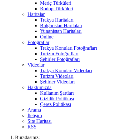
Meriç Türküleri
Rodop Türküleri
Haritalar
Trakya Haritaları
Bulgaristan Haritaları
Yunanistan Haritaları
Online
Fotoğraflar
Trakya Konuları Fotoğrafları
Turizm Fotoğrafları
Şehirler Fotoğrafları
Videolar
Trakya Konuları Videoları
Turizm Videoları
Şehirler Videoları
Hakkımızda
Kullanım Şartları
Gizlilik Politikası
Çerez Politikası
Arama
İletişim
Site Haritası
RSS
Buradasınız: