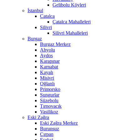
Gelibolu Köyleri
İstanbul
Çatalca
Çatalca Mahalleleri
Silivri
Silivri Mahalleleri
Burgaz
Burgaz Merkez
Ahyolu
Aydos
Karapınar
Karnabat
Kayalı
Misivri
Oğlanlı
Primorsko
Sungurlar
Süzebolu
Tırnovacık
Vasilikoz
Eski Zağra
Eski Zağra Merkez
Burunsuz
Çırpan
Eşekçi