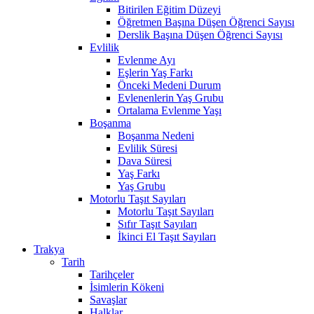
Bitirilen Eğitim Düzeyi
Öğretmen Başına Düşen Öğrenci Sayısı
Derslik Başına Düşen Öğrenci Sayısı
Evlilik
Evlenme Ayı
Eşlerin Yaş Farkı
Önceki Medeni Durum
Evlenenlerin Yaş Grubu
Ortalama Evlenme Yaşı
Boşanma
Boşanma Nedeni
Evlilik Süresi
Dava Süresi
Yaş Farkı
Yaş Grubu
Motorlu Taşıt Sayıları
Motorlu Taşıt Sayıları
Sıfır Taşıt Sayıları
İkinci El Taşıt Sayıları
Trakya
Tarih
Tarihçeler
İsimlerin Kökeni
Savaşlar
Halklar