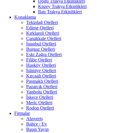
Doğu Trakya Etkinlikleri
Kuzey Trakya Etkinlikleri
Batı Trakya Etkinlikleri
Konaklama
Tekirdağ Otelleri
Edirne Otelleri
Kırklareli Otelleri
Çanakkale Otelleri
İstanbul Otelleri
Burgaz Otelleri
Eski Zağra Otelleri
Filibe Otelleri
Hasköy Otelleri
İslimiye Otelleri
Kırcaali Otelleri
Paşmaklı Otelleri
Pazarcık Otelleri
Yanbolu Otelleri
İskeçe Otelleri
Meriç Otelleri
Rodop Otelleri
Firmalar
Alışveriş
Bahçe / Ev
Basın Yayın