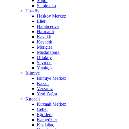
Sopot
Stanimaka
Hasköy
Hasköy Merkez
Eller
Habibçeova
Harmanlı
Kavaklı
Kayacık
Meriçler
Mustafapaşa
Ortaköy
Seymen
Yatakçık
İslimiye
İslimiye Merkez
Kazan
Verzaraz
Yeni Zağra
Kırcaali
Kırcaali Merkez
Cebel
Eğridere
Karagözler
Kızılağaç