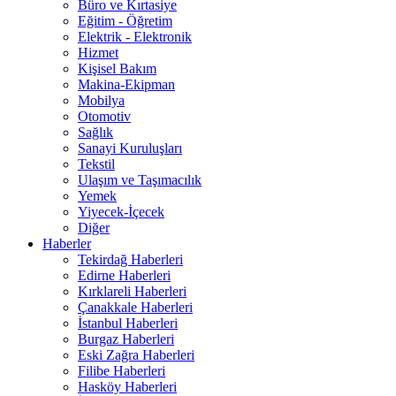
Büro ve Kırtasiye
Eğitim - Öğretim
Elektrik - Elektronik
Hizmet
Kişisel Bakım
Makina-Ekipman
Mobilya
Otomotiv
Sağlık
Sanayi Kuruluşları
Tekstil
Ulaşım ve Taşımacılık
Yemek
Yiyecek-İçecek
Diğer
Haberler
Tekirdağ Haberleri
Edirne Haberleri
Kırklareli Haberleri
Çanakkale Haberleri
İstanbul Haberleri
Burgaz Haberleri
Eski Zağra Haberleri
Filibe Haberleri
Hasköy Haberleri