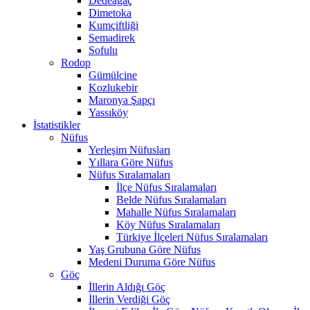
Dedeağaç
Dimetoka
Kumçiftliği
Semadirek
Sofulu
Rodop
Gümülcine
Kozlukebir
Maronya Şapçı
Yassıköy
İstatistikler
Nüfus
Yerleşim Nüfusları
Yıllara Göre Nüfus
Nüfus Sıralamaları
İlçe Nüfus Sıralamaları
Belde Nüfus Sıralamaları
Mahalle Nüfus Sıralamaları
Köy Nüfus Sıralamaları
Türkiye İlçeleri Nüfus Sıralamaları
Yaş Grubuna Göre Nüfus
Medeni Duruma Göre Nüfus
Göç
İllerin Aldığı Göç
İllerin Verdiği Göç