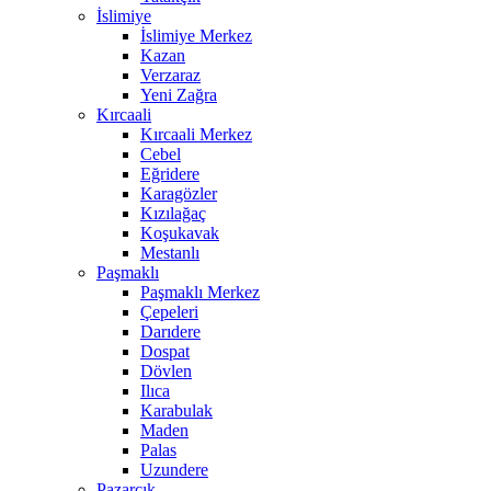
İslimiye
İslimiye Merkez
Kazan
Verzaraz
Yeni Zağra
Kırcaali
Kırcaali Merkez
Cebel
Eğridere
Karagözler
Kızılağaç
Koşukavak
Mestanlı
Paşmaklı
Paşmaklı Merkez
Çepeleri
Darıdere
Dospat
Dövlen
Ilıca
Karabulak
Maden
Palas
Uzundere
Pazarcık