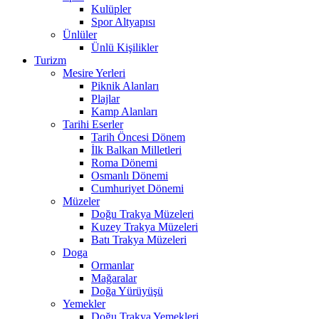
Kulüpler
Spor Altyapısı
Ünlüler
Ünlü Kişilikler
Turizm
Mesire Yerleri
Piknik Alanları
Plajlar
Kamp Alanları
Tarihi Eserler
Tarih Öncesi Dönem
İlk Balkan Milletleri
Roma Dönemi
Osmanlı Dönemi
Cumhuriyet Dönemi
Müzeler
Doğu Trakya Müzeleri
Kuzey Trakya Müzeleri
Batı Trakya Müzeleri
Doga
Ormanlar
Mağaralar
Doğa Yürüyüşü
Yemekler
Doğu Trakya Yemekleri