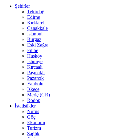
Şehirler
Tekirdağ
Edirne
Kırklareli
Çanakkale
İstanbul
Burgaz
Eski Zağra
Filibe
Hasköy
İslimiye
Kırcaali
Paşmaklı
Pazarcık
Yanbolu
İskeçe
Meriç (GR)
Rodop
İstatistikler
Nüfus
Göç
Ekonomi
Turizm
Sağlık