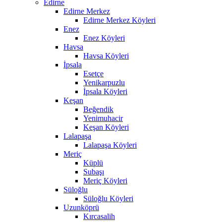
Edirne
Edirne Merkez
Edirne Merkez Köyleri
Enez
Enez Köyleri
Havsa
Havsa Köyleri
İpsala
Esetçe
Yenikarpuzlu
İpsala Köyleri
Keşan
Beğendik
Yenimuhacir
Keşan Köyleri
Lalapaşa
Lalapaşa Köyleri
Meriç
Küplü
Subaşı
Meriç Köyleri
Süloğlu
Süloğlu Köyleri
Uzunköprü
Kırcasalih