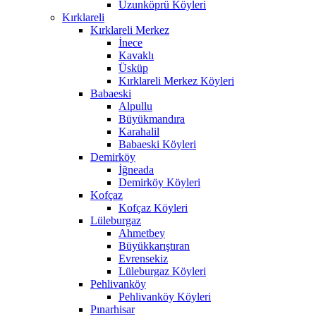
Uzunköprü Köyleri
Kırklareli
Kırklareli Merkez
İnece
Kavaklı
Üsküp
Kırklareli Merkez Köyleri
Babaeski
Alpullu
Büyükmandıra
Karahalil
Babaeski Köyleri
Demirköy
İğneada
Demirköy Köyleri
Kofçaz
Kofçaz Köyleri
Lüleburgaz
Ahmetbey
Büyükkarıştıran
Evrensekiz
Lüleburgaz Köyleri
Pehlivanköy
Pehlivanköy Köyleri
Pınarhisar