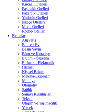
Kırcaali Otelleri
Paşmaklı Otelleri
Pazarcık Otelleri
Yanbolu Otelleri
İskeçe Otelleri
Meriç Otelleri
Rodop Otelleri
Firmalar
Alışveriş
Bahçe / Ev
Basın Yayın
Büro ve Kırtasiye
Eğitim - Öğretim
Elektrik - Elektronik
Hizmet
Kişisel Bakım
Makina-Ekipman
Mobilya
Otomotiv
Sağlık
Sanayi Kuruluşları
Tekstil
Ulaşım ve Taşımacılık
Yemek