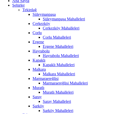
Ana Sayfa
Şehirler
Tekirdağ
Süleymanpaşa
Süleymanpaşa Mahalleleri
Çerkezköy
Çerkezköy Mahalleleri
Çorlu
Çorlu Mahalleleri
Ergene
Ergene Mahalleleri
Hayrabolu
Hayrabolu Mahalleleri
Kapaklı
Kapaklı Mahalleleri
Malkara
Malkara Mahalleleri
Marmaraereğlisi
Marmaraereğlisi Mahalleleri
Muratlı
Muratlı Mahalleleri
Saray
Saray Mahalleleri
Şarköy
Şarköy Mahalleleri