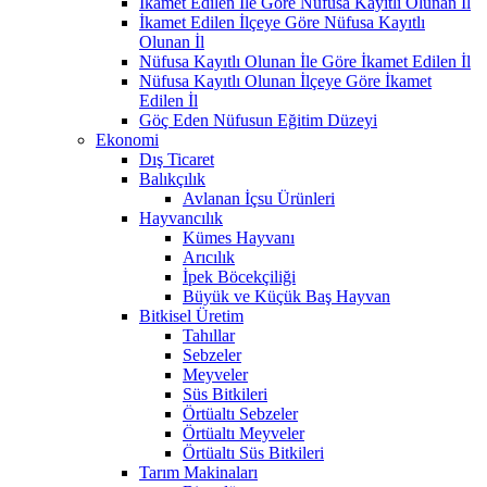
İkamet Edilen İle Göre Nüfusa Kayıtlı Olunan İl
İkamet Edilen İlçeye Göre Nüfusa Kayıtlı
Olunan İl
Nüfusa Kayıtlı Olunan İle Göre İkamet Edilen İl
Nüfusa Kayıtlı Olunan İlçeye Göre İkamet
Edilen İl
Göç Eden Nüfusun Eğitim Düzeyi
Ekonomi
Dış Ticaret
Balıkçılık
Avlanan İçsu Ürünleri
Hayvancılık
Kümes Hayvanı
Arıcılık
İpek Böcekçiliği
Büyük ve Küçük Baş Hayvan
Bitkisel Üretim
Tahıllar
Sebzeler
Meyveler
Süs Bitkileri
Örtüaltı Sebzeler
Örtüaltı Meyveler
Örtüaltı Süs Bitkileri
Tarım Makinaları