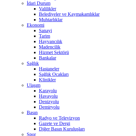
İdari Durum
Valilikler
Belediyeler ve Kaymakamlıklar
Muhtarlıklar
Ekonomi
Sanayi
Tarim
Hayvancılık
Madencilik
Hizmet Sektörü
Bankalar
Sağlık
Hastaneler
Sağlık Ocakları
Klinikler
Ulaşım
Karayolu
Havayolu
Denizyolu
Demiryolu
Basın
Radyo ve Televizyon
Gazete ve Dergi
Diğer Basın Kuruluşları
Spor