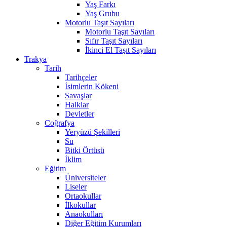
Yaş Farkı
Yaş Grubu
Motorlu Taşıt Sayıları
Motorlu Taşıt Sayıları
Sıfır Taşıt Sayıları
İkinci El Taşıt Sayıları
Trakya
Tarih
Tarihçeler
İsimlerin Kökeni
Savaşlar
Halklar
Devletler
Coğrafya
Yeryüzü Şekilleri
Su
Bitki Örtüsü
İklim
Eğitim
Üniversiteler
Liseler
Ortaokullar
İlkokullar
Anaokulları
Diğer Eğitim Kurumları