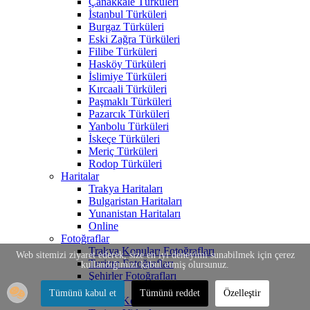
Çanakkale Türküleri
İstanbul Türküleri
Burgaz Türküleri
Eski Zağra Türküleri
Filibe Türküleri
Hasköy Türküleri
İslimiye Türküleri
Kırcaali Türküleri
Paşmaklı Türküleri
Pazarcık Türküleri
Yanbolu Türküleri
İskeçe Türküleri
Meriç Türküleri
Rodop Türküleri
Haritalar
Trakya Haritaları
Bulgaristan Haritaları
Yunanistan Haritaları
Online
Fotoğraflar
Trakya Konuları Fotoğrafları
Web sitemizi ziyaret ederek, size en iyi deneyimi sunabilmek için çerez
Turizm Fotoğrafları
kullandığımızı kabul etmiş olursunuz.
Şehirler Fotoğrafları
Videolar
Tümünü kabul et
Tümünü reddet
Özelleştir
Trakya Konuları Videoları