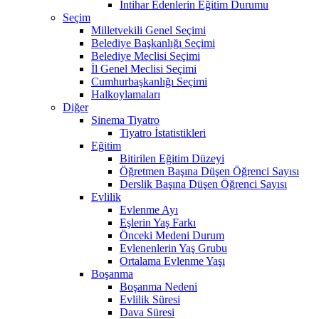
İntihar Edenlerin Eğitim Durumu
Seçim
Milletvekili Genel Seçimi
Belediye Başkanlığı Seçimi
Belediye Meclisi Seçimi
İl Genel Meclisi Seçimi
Cumhurbaşkanlığı Seçimi
Halkoylamaları
Diğer
Sinema Tiyatro
Tiyatro İstatistikleri
Eğitim
Bitirilen Eğitim Düzeyi
Öğretmen Başına Düşen Öğrenci Sayısı
Derslik Başına Düşen Öğrenci Sayısı
Evlilik
Evlenme Ayı
Eşlerin Yaş Farkı
Önceki Medeni Durum
Evlenenlerin Yaş Grubu
Ortalama Evlenme Yaşı
Boşanma
Boşanma Nedeni
Evlilik Süresi
Dava Süresi