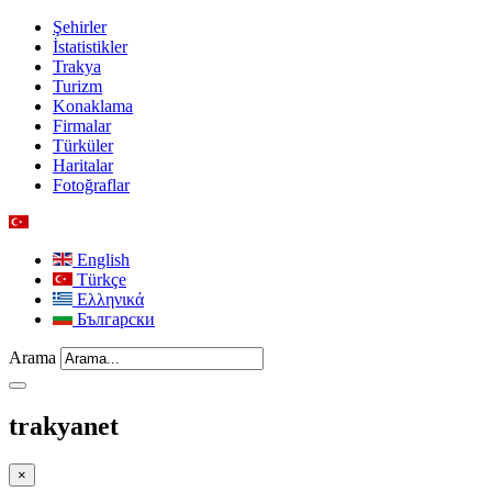
Şehirler
İstatistikler
Trakya
Turizm
Konaklama
Firmalar
Türküler
Haritalar
Fotoğraflar
English
Türkçe
Ελληνικά
Български
Arama
trakyanet
×