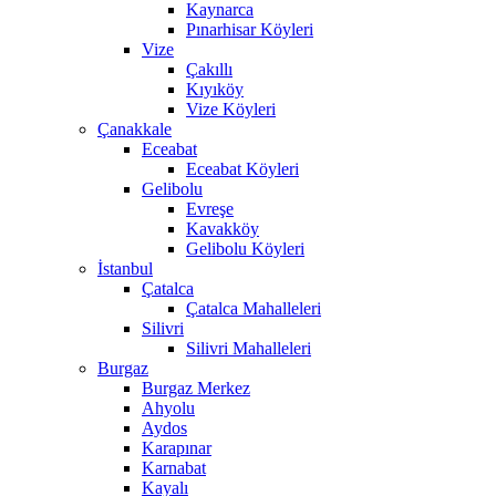
Kaynarca
Pınarhisar Köyleri
Vize
Çakıllı
Kıyıköy
Vize Köyleri
Çanakkale
Eceabat
Eceabat Köyleri
Gelibolu
Evreşe
Kavakköy
Gelibolu Köyleri
İstanbul
Çatalca
Çatalca Mahalleleri
Silivri
Silivri Mahalleleri
Burgaz
Burgaz Merkez
Ahyolu
Aydos
Karapınar
Karnabat
Kayalı