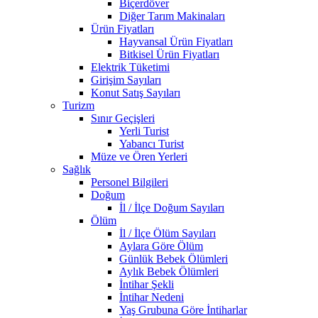
Biçerdöver
Diğer Tarım Makinaları
Ürün Fiyatları
Hayvansal Ürün Fiyatları
Bitkisel Ürün Fiyatları
Elektrik Tüketimi
Girişim Sayıları
Konut Satış Sayıları
Turizm
Sınır Geçişleri
Yerli Turist
Yabancı Turist
Müze ve Ören Yerleri
Sağlık
Personel Bilgileri
Doğum
İl / İlçe Doğum Sayıları
Ölüm
İl / İlçe Ölüm Sayıları
Aylara Göre Ölüm
Günlük Bebek Ölümleri
Aylık Bebek Ölümleri
İntihar Şekli
İntihar Nedeni
Yaş Grubuna Göre İntiharlar