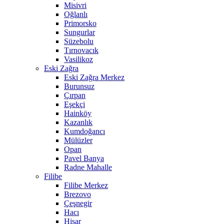
Misivri
Oğlanlı
Primorsko
Sungurlar
Süzebolu
Tırnovacık
Vasilikoz
Eski Zağra
Eski Zağra Merkez
Burunsuz
Çırpan
Eşekçi
Hainköy
Kazanlık
Kumdoğancı
Mülüzler
Opan
Pavel Banya
Radne Mahalle
Filibe
Filibe Merkez
Brezovo
Çeşnegir
Hacı
Hisar