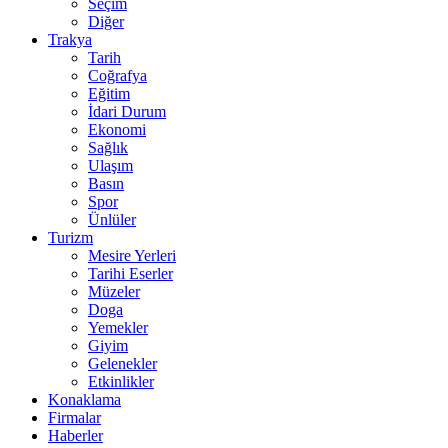
Seçim
Diğer
Trakya
Tarih
Coğrafya
Eğitim
İdari Durum
Ekonomi
Sağlık
Ulaşım
Basın
Spor
Ünlüler
Turizm
Mesire Yerleri
Tarihi Eserler
Müzeler
Doga
Yemekler
Giyim
Gelenekler
Etkinlikler
Konaklama
Firmalar
Haberler