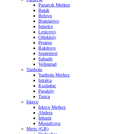
Pazarcık Merkez
Batak
Belovo
Bratsigovo
İstirelçe
Lesiçovo
Otlukköy
Peştera
Rakitovo
Septemvri
Şabanlı
Velingrad
Yanbolu
Yanbolu Merkez
Istralca
Kızılağaç
Paşaköy
Tunca
İskeçe
İskeçe Merkez
Abdera
İnhanlı
Mustafçova
Meriç (GR)