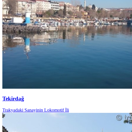
Tekirdağ
Trakyadaki Sanayinin Lokomotif İli