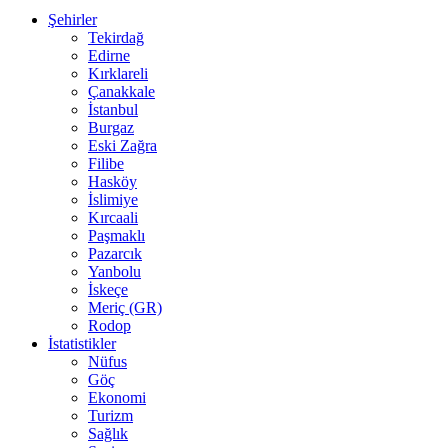
Şehirler
Tekirdağ
Edirne
Kırklareli
Çanakkale
İstanbul
Burgaz
Eski Zağra
Filibe
Hasköy
İslimiye
Kırcaali
Paşmaklı
Pazarcık
Yanbolu
İskeçe
Meriç (GR)
Rodop
İstatistikler
Nüfus
Göç
Ekonomi
Turizm
Sağlık