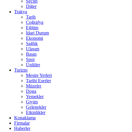
Seçim
Diğer
Trakya
Tarih
Coğrafya
Eğitim
İdari Durum
Ekonomi
Sağlık
Ulaşım
Basın
Spor
Ünlüler
Turizm
Mesire Yerleri
Tarihi Eserler
Müzeler
Doga
Yemekler
Giyim
Gelenekler
Etkinlikler
Konaklama
Firmalar
Haberler