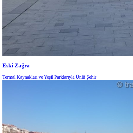
Eski Zağra
Termal Kaynakları ve Yeşil Parklarıyla Ünlü Şehir