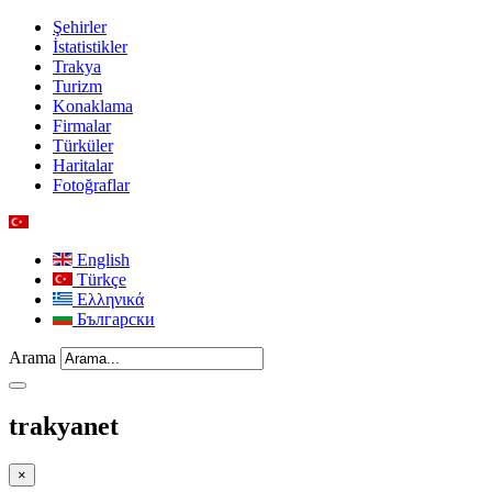
Şehirler
İstatistikler
Trakya
Turizm
Konaklama
Firmalar
Türküler
Haritalar
Fotoğraflar
English
Türkçe
Ελληνικά
Български
Arama
trakyanet
×