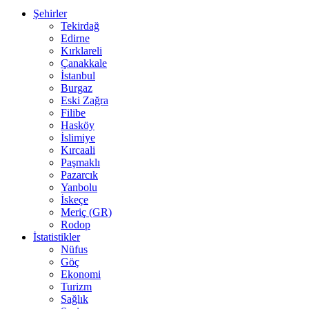
Şehirler
Tekirdağ
Edirne
Kırklareli
Çanakkale
İstanbul
Burgaz
Eski Zağra
Filibe
Hasköy
İslimiye
Kırcaali
Paşmaklı
Pazarcık
Yanbolu
İskeçe
Meriç (GR)
Rodop
İstatistikler
Nüfus
Göç
Ekonomi
Turizm
Sağlık