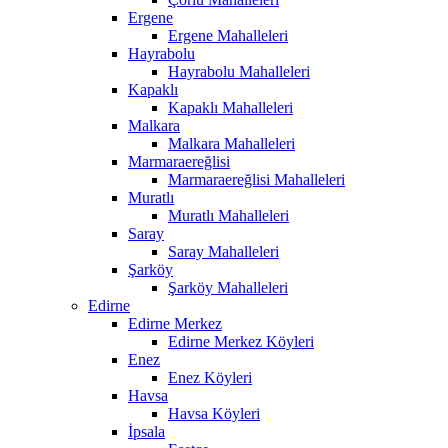
Ergene
Ergene Mahalleleri
Hayrabolu
Hayrabolu Mahalleleri
Kapaklı
Kapaklı Mahalleleri
Malkara
Malkara Mahalleleri
Marmaraereğlisi
Marmaraereğlisi Mahalleleri
Muratlı
Muratlı Mahalleleri
Saray
Saray Mahalleleri
Şarköy
Şarköy Mahalleleri
Edirne
Edirne Merkez
Edirne Merkez Köyleri
Enez
Enez Köyleri
Havsa
Havsa Köyleri
İpsala