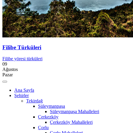
Filibe Türküleri
Filibe yöresi türküleri
09
Ağustos
Pazar
Ana Sayfa
Şehirler
Tekirdağ
Süleymanpaşa
Süleymanpaşa Mahalleleri
Çerkezköy
Çerkezköy Mahalleleri
Çorlu
Çorlu Mahalleleri