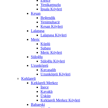
Esetçe
Yenikarpuzlu
İpsala Köyleri
Keşan
Beğendik
Yenimuhacir
Keşan Köyleri
Lalapaşa
Lalapaşa Köyleri
Meriç
Küplü
Subaşı
Meriç Köyleri
Süloğlu
Süloğlu Köyleri
Uzunköprü
Kırcasalih
Uzunköprü Köyleri
Kırklareli
Kırklareli Merkez
İnece
Kavaklı
Üsküp
Kırklareli Merkez Köyleri
Babaeski