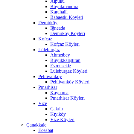
Alpullu
Büyükmandıra
Karahalil
Babaeski Köyleri
Demirköy
İğneada
Demirköy Köyleri
Kofçaz
Kofçaz Köyleri
Lüleburgaz
Ahmetbey
Büyükkarıştıran
Evrensekiz
Lüleburgaz Köyleri
Pehlivanköy
Pehlivanköy Köyleri
Pınarhisar
Kaynarca
Pınarhisar Köyleri
Vize
Çakıllı
Kıyıköy
Vize Köyleri
Çanakkale
Eceabat