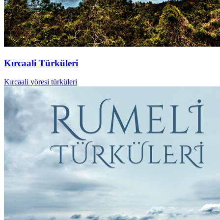
Kırcaali Türküleri
Kırcaali yöresi türküleri