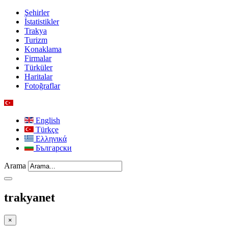
Şehirler
İstatistikler
Trakya
Turizm
Konaklama
Firmalar
Türküler
Haritalar
Fotoğraflar
English
Türkçe
Ελληνικά
Български
Arama
trakyanet
×