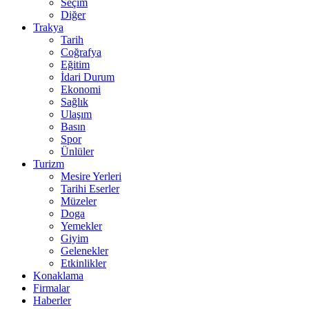
Seçim
Diğer
Trakya
Tarih
Coğrafya
Eğitim
İdari Durum
Ekonomi
Sağlık
Ulaşım
Basın
Spor
Ünlüler
Turizm
Mesire Yerleri
Tarihi Eserler
Müzeler
Doga
Yemekler
Giyim
Gelenekler
Etkinlikler
Konaklama
Firmalar
Haberler