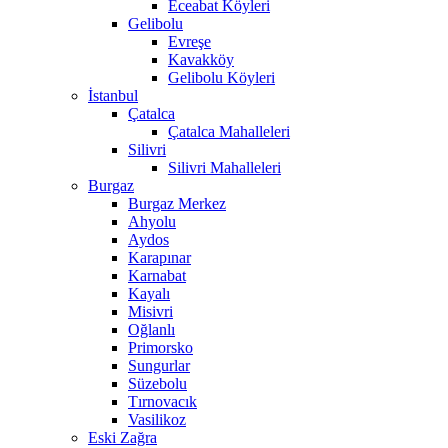
Eceabat Köyleri
Gelibolu
Evreşe
Kavakköy
Gelibolu Köyleri
İstanbul
Çatalca
Çatalca Mahalleleri
Silivri
Silivri Mahalleleri
Burgaz
Burgaz Merkez
Ahyolu
Aydos
Karapınar
Karnabat
Kayalı
Misivri
Oğlanlı
Primorsko
Sungurlar
Süzebolu
Tırnovacık
Vasilikoz
Eski Zağra