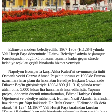
Edirne'de modern belediyecilik, 1867-1868 (H.1284) yılında
Vali Hurşit Paşa döneminde "Daire-i Belediye" adıyla başlamıştır.
Kuruluşundan bugünkü binasına taşınana kadar geçen sürede
belediye teşkilatı çeşitli binalarda hizmet vermiştir.
Napolyon Bonapart'a karşı Akka Kalesi'ni savunmasıyla ünlü
Osmanlı veziri Cezzar Ahmed Paşa'nın torunu ve 1908'de Fransız
uzmanlara imar planı da hazırlatan Belediye Başkanı Cezzarzade
Dilaver Bey'in girişimleriyle 1898-1899 (H.1316) yılında temeli
atılan bina, 5.000 küsur lira harcanarak inşa edilmiştir. Yapının
projesi, dönemin önemli mimarlarından, Edirne Harbiye Okulu
Öğretmeni ve belediye mühendisi, Edirneli Nazif Akanlar tarafından
hazırlanmıştır. Yapı hakkında Dr. Rıfat Osman; "Edirne'de ilk defa
olarak "H.1284-M.1867" Vali Hurşit Paşa tarafından kurulan
"Daire-i Belediye" bazı eski binalarda çalışmakta iken şimdiki bina