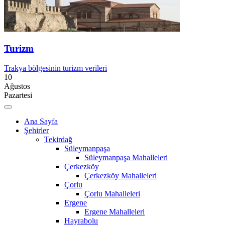
Turizm
Trakya bölgesinin turizm verileri
10
Ağustos
Pazartesi
Ana Sayfa
Şehirler
Tekirdağ
Süleymanpaşa
Süleymanpaşa Mahalleleri
Çerkezköy
Çerkezköy Mahalleleri
Çorlu
Çorlu Mahalleleri
Ergene
Ergene Mahalleleri
Hayrabolu