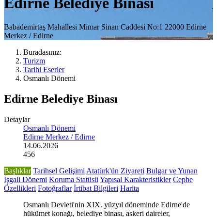
Edirne Belediye Binası
Babademirtaş Mahallesi Mimar Sinan Caddesi No:1 22000 Edirne
Merkez / Edirne
Buradasınız:
Turizm
Tarihi Eserler
Osmanlı Dönemi
Edirne Belediye Binası
Detaylar
Osmanlı Dönemi
Edirne Merkez / Edirne
14.06.2026
456
Başlıklar
Tarihsel Gelişimi
Atatürk'ün Ziyareti
Bulgar ve Yunan
İşgali Dönemi
Koruma Statüsü
Yapısal Karakteristikler
Cephe
Özellikleri
Fotoğraflar
İrtibat Bilgileri
Harita
Osmanlı Devleti'nin XIX. yüzyıl döneminde Edirne'de
hükümet konağı, belediye binası, askeri daireler,