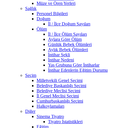
Müze ve Ören Yerleri
Sağlık
Personel Bilgileri
Doğum
İl / İlçe Doğum Sayıları
Ölüm
İl / İlçe Ölüm Sayıları
Aylara Göre Ölüm
Günlük Bebek Ölümleri
Aylık Bebek Ölümleri
İntihar Şekli
İntihar Nedeni
Yaş Grubuna Göre İntiharlar
İntihar Edenlerin Eğitim Durumu
Seçim
Milletvekili Genel Seçimi
Belediye Başkanlığı Seçimi
Belediye Meclisi Seçimi
İl Genel Meclisi Seçimi
Cumhurbaşkanlığı Seçimi
Halkoylamaları
Diğer
Sinema Tiyatro
Tiyatro İstatistikleri
Eğitim