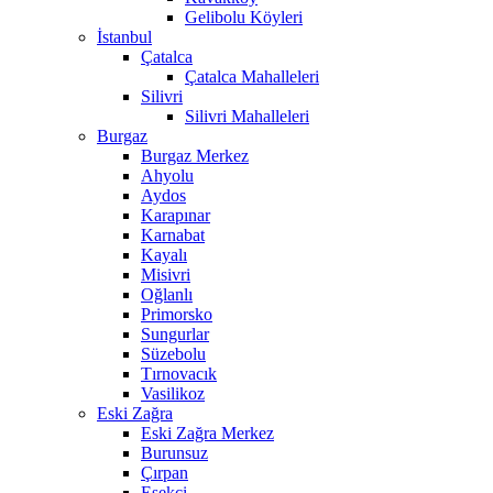
Gelibolu Köyleri
İstanbul
Çatalca
Çatalca Mahalleleri
Silivri
Silivri Mahalleleri
Burgaz
Burgaz Merkez
Ahyolu
Aydos
Karapınar
Karnabat
Kayalı
Misivri
Oğlanlı
Primorsko
Sungurlar
Süzebolu
Tırnovacık
Vasilikoz
Eski Zağra
Eski Zağra Merkez
Burunsuz
Çırpan
Eşekçi