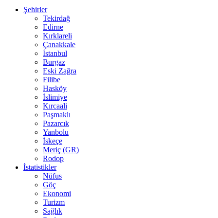
Şehirler
Tekirdağ
Edirne
Kırklareli
Çanakkale
İstanbul
Burgaz
Eski Zağra
Filibe
Hasköy
İslimiye
Kırcaali
Paşmaklı
Pazarcık
Yanbolu
İskeçe
Meriç (GR)
Rodop
İstatistikler
Nüfus
Göç
Ekonomi
Turizm
Sağlık