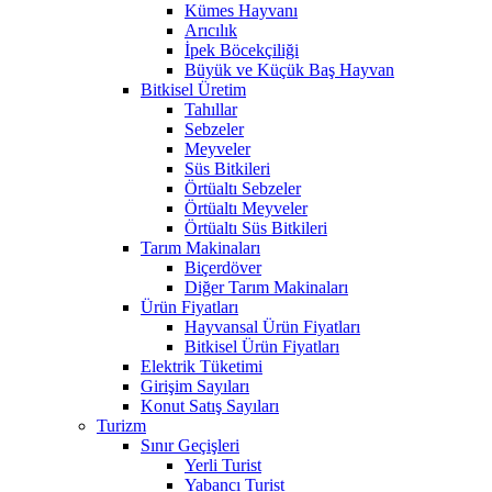
Kümes Hayvanı
Arıcılık
İpek Böcekçiliği
Büyük ve Küçük Baş Hayvan
Bitkisel Üretim
Tahıllar
Sebzeler
Meyveler
Süs Bitkileri
Örtüaltı Sebzeler
Örtüaltı Meyveler
Örtüaltı Süs Bitkileri
Tarım Makinaları
Biçerdöver
Diğer Tarım Makinaları
Ürün Fiyatları
Hayvansal Ürün Fiyatları
Bitkisel Ürün Fiyatları
Elektrik Tüketimi
Girişim Sayıları
Konut Satış Sayıları
Turizm
Sınır Geçişleri
Yerli Turist
Yabancı Turist