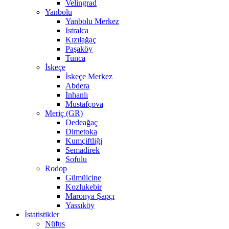
Velingrad
Yanbolu
Yanbolu Merkez
Istralca
Kızılağaç
Paşaköy
Tunca
İskeçe
İskeçe Merkez
Abdera
İnhanlı
Mustafçova
Meriç (GR)
Dedeağaç
Dimetoka
Kumçiftliği
Semadirek
Sofulu
Rodop
Gümülcine
Kozlukebir
Maronya Şapçı
Yassıköy
İstatistikler
Nüfus