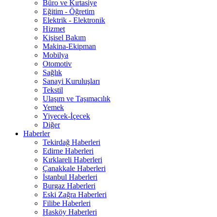
Büro ve Kırtasiye
Eğitim - Öğretim
Elektrik - Elektronik
Hizmet
Kişisel Bakım
Makina-Ekipman
Mobilya
Otomotiv
Sağlık
Sanayi Kuruluşları
Tekstil
Ulaşım ve Taşımacılık
Yemek
Yiyecek-İçecek
Diğer
Haberler
Tekirdağ Haberleri
Edirne Haberleri
Kırklareli Haberleri
Çanakkale Haberleri
İstanbul Haberleri
Burgaz Haberleri
Eski Zağra Haberleri
Filibe Haberleri
Hasköy Haberleri