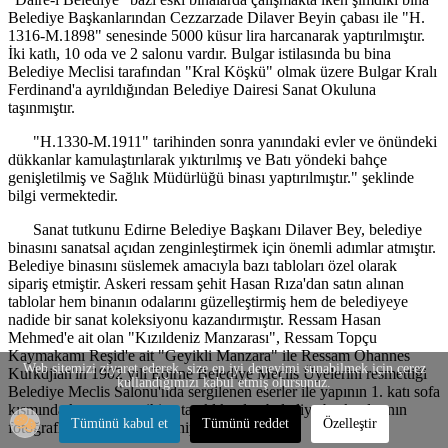
Belediye Başkanlarından Cezzarzade Dilaver Beyin çabası ile "H.
1316-M.1898" senesinde 5000 küsur lira harcanarak yaptırılmıştır.
İki katlı, 10 oda ve 2 salonu vardır. Bulgar istilasında bu bina
Belediye Meclisi tarafından "Kral Köşkü" olmak üzere Bulgar Kralı
Ferdinand'a ayrıldığından Belediye Dairesi Sanat Okuluna
taşınmıştır.
"H.1330-M.1911" tarihinden sonra yanındaki evler ve önündeki
dükkanlar kamulaştırılarak yıktırılmış ve Batı yöndeki bahçe
genişletilmiş ve Sağlık Müdürlüğü binası yaptırılmıştır." şeklinde
bilgi vermektedir.
Sanat tutkunu Edirne Belediye Başkanı Dilaver Bey, belediye
binasını sanatsal açıdan zenginleştirmek için önemli adımlar atmıştır.
Belediye binasını süslemek amacıyla bazı tabloları özel olarak
sipariş etmiştir. Askeri ressam şehit Hasan Rıza'dan satın alınan
tablolar hem binanın odalarını güzelleştirmiş hem de belediyeye
nadide bir sanat koleksiyonu kazandırmıştır. Ressam Hasan
Mehmed'e ait olan "Kızıldeniz Manzarası", Ressam Topçu
Kaymakamı Reşid'e ait "Geyikli Manzara" ile Ressam Ohannes
Web sitemizi ziyaret ederek, size en iyi deneyimi sunabilmek için çerez
Kurkdjian'ın 1902 yılı Edirne Belediye Meclis Üyelerini resmettiği
kullandığımızı kabul etmiş olursunuz.
Belediye Meclis Salonu'nda sergilenen eserler ile yapının 1. katı sofa
kısmında kurumun tarihine tanıklık eden belediye başkanlarının
Tümünü kabul et
Tümünü reddet
Özelleştir
fotoğrafları özel bir yere sahiptir.