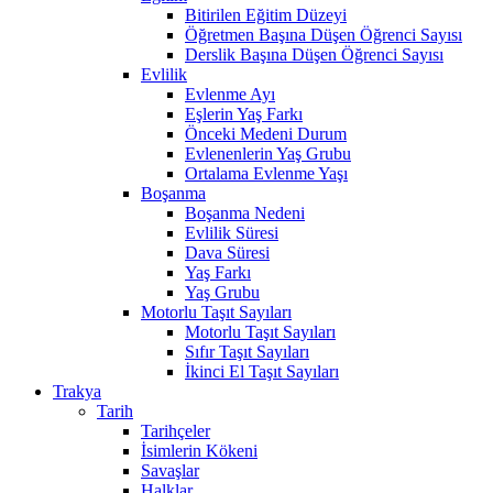
Bitirilen Eğitim Düzeyi
Öğretmen Başına Düşen Öğrenci Sayısı
Derslik Başına Düşen Öğrenci Sayısı
Evlilik
Evlenme Ayı
Eşlerin Yaş Farkı
Önceki Medeni Durum
Evlenenlerin Yaş Grubu
Ortalama Evlenme Yaşı
Boşanma
Boşanma Nedeni
Evlilik Süresi
Dava Süresi
Yaş Farkı
Yaş Grubu
Motorlu Taşıt Sayıları
Motorlu Taşıt Sayıları
Sıfır Taşıt Sayıları
İkinci El Taşıt Sayıları
Trakya
Tarih
Tarihçeler
İsimlerin Kökeni
Savaşlar
Halklar