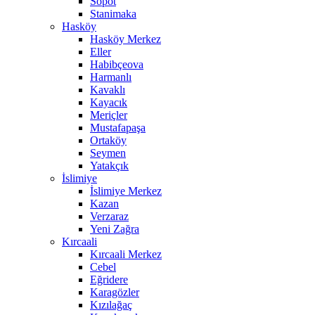
Sopot
Stanimaka
Hasköy
Hasköy Merkez
Eller
Habibçeova
Harmanlı
Kavaklı
Kayacık
Meriçler
Mustafapaşa
Ortaköy
Seymen
Yatakçık
İslimiye
İslimiye Merkez
Kazan
Verzaraz
Yeni Zağra
Kırcaali
Kırcaali Merkez
Cebel
Eğridere
Karagözler
Kızılağaç