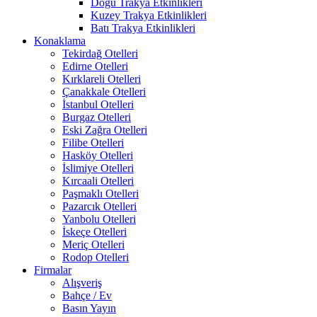
Doğu Trakya Etkinlikleri
Kuzey Trakya Etkinlikleri
Batı Trakya Etkinlikleri
Konaklama
Tekirdağ Otelleri
Edirne Otelleri
Kırklareli Otelleri
Çanakkale Otelleri
İstanbul Otelleri
Burgaz Otelleri
Eski Zağra Otelleri
Filibe Otelleri
Hasköy Otelleri
İslimiye Otelleri
Kırcaali Otelleri
Paşmaklı Otelleri
Pazarcık Otelleri
Yanbolu Otelleri
İskeçe Otelleri
Meriç Otelleri
Rodop Otelleri
Firmalar
Alışveriş
Bahçe / Ev
Basın Yayın