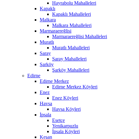
Hayrabolu Mahalleleri
Kapaklı
Kapaklı Mahalleleri
Malkara
Malkara Mahalleleri
Marmaraereğlisi
Marmaraereğlisi Mahalleleri
Muratlı
Muratlı Mahalleleri
Saray
Saray Mahalleleri
Şarköy
Şarköy Mahalleleri
Edirne
Edirne Merkez
Edirne Merkez Köyleri
Enez
Enez Köyleri
Havsa
Havsa Köyleri
İpsala
Esetçe
Yenikarpuzlu
İpsala Köyleri
Keşan