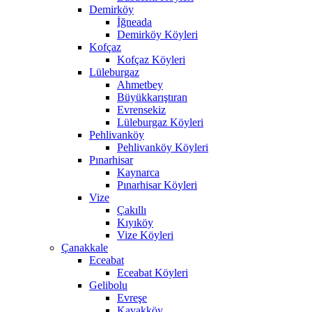
Demirköy
İğneada
Demirköy Köyleri
Kofçaz
Kofçaz Köyleri
Lüleburgaz
Ahmetbey
Büyükkarıştıran
Evrensekiz
Lüleburgaz Köyleri
Pehlivanköy
Pehlivanköy Köyleri
Pınarhisar
Kaynarca
Pınarhisar Köyleri
Vize
Çakıllı
Kıyıköy
Vize Köyleri
Çanakkale
Eceabat
Eceabat Köyleri
Gelibolu
Evreşe
Kavakköy