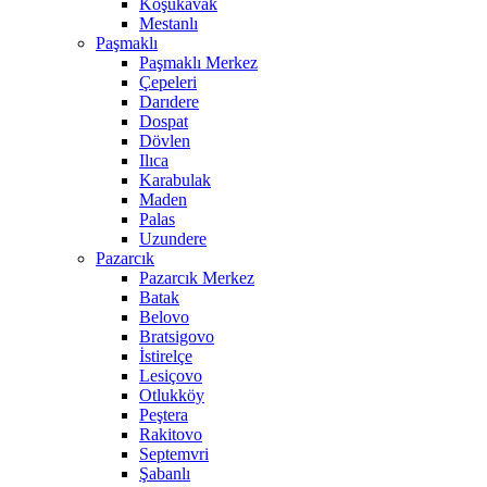
Koşukavak
Mestanlı
Paşmaklı
Paşmaklı Merkez
Çepeleri
Darıdere
Dospat
Dövlen
Ilıca
Karabulak
Maden
Palas
Uzundere
Pazarcık
Pazarcık Merkez
Batak
Belovo
Bratsigovo
İstirelçe
Lesiçovo
Otlukköy
Peştera
Rakitovo
Septemvri
Şabanlı