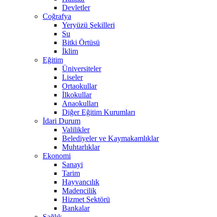
Devletler
Coğrafya
Yeryüzü Şekilleri
Su
Bitki Örtüsü
İklim
Eğitim
Üniversiteler
Liseler
Ortaokullar
İlkokullar
Anaokulları
Diğer Eğitim Kurumları
İdari Durum
Valilikler
Belediyeler ve Kaymakamlıklar
Muhtarlıklar
Ekonomi
Sanayi
Tarim
Hayvancılık
Madencilik
Hizmet Sektörü
Bankalar
Sağlık