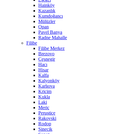
Hainköy
Kazanlık
Kumdoğancı
Mülüzler
Opan
Pavel Banya
Radne Mahalle
Filibe
Filibe Merkez
Brezovo
Çeşnegir
Hacı
Hisar
Kalfa
Kalyonköy
Karlıova
Kriçim
Kukla
Laki
Meriç
Peruştiçe
Rakovski
Rodop
Sinecik