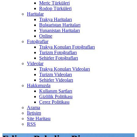
Meriç Türküleri
Rodop Türküleri
Haritalar
Trakya Haritaları
Bulgaristan Haritaları
Yunanistan Haritaları
Online
Fotoğraflar
Trakya Konuları Fotoğrafları
Turizm Fotoğrafları
Şehirler Fotoğrafları
Videolar
Trakya Konuları Videoları
Turizm Videoları
Şehirler Videoları
Hakkımızda
Kullanım Şartları
Gizlilik Politikası
Çerez Politikası
Arama
İletişim
Site Haritası
RSS