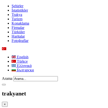
Şehirler
İstatistikler
Trakya
Turizm
Konaklama
Firmalar
Türküler
Haritalar
Fotoğraflar
English
Türkçe
Ελληνικά
Български
Arama
trakyanet
×