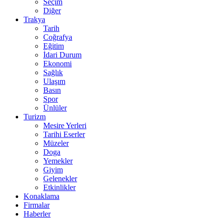
Seçim
Diğer
Trakya
Tarih
Coğrafya
Eğitim
İdari Durum
Ekonomi
Sağlık
Ulaşım
Basın
Spor
Ünlüler
Turizm
Mesire Yerleri
Tarihi Eserler
Müzeler
Doga
Yemekler
Giyim
Gelenekler
Etkinlikler
Konaklama
Firmalar
Haberler