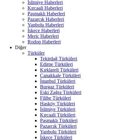
İslimiye Haberleri
Kırcaali Haberleri
Paşmaklı Haberleri
Pazarcık Haberleri
Yanbolu Haberleri
İskeçe Haberleri
Meriç Haberleri
Rodop Haberleri
Diğer
Türküler
Tekirdağ Türküleri
Edirne Türküleri
Kırklareli Türküleri
Çanakkale Türküleri
İstanbul Türküleri
Burgaz Türküleri
Eski Zağra Türküleri
Filibe Türküleri
Hasköy Türküleri
İslimiye Türküleri
Kırcaali Türküleri
Paşmaklı Türküleri
Pazarcık Türküleri
Yanbolu Türküleri
İskeçe Türküleri