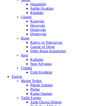
Hastaneler
Sağlık Ocakları
Klinikler
Ulaşım
Karayolu
Havayolu
Denizyolu
Demiryolu
Basın
Radyo ve Televizyon
Gazete ve Dergi
Diğer Basın Kuruluşları
Spor
Kulüpler
Spor Altyapısı
Ünlüler
Ünlü Kişilikler
Turizm
Mesire Yerleri
Piknik Alanları
Plajlar
Kamp Alanları
Tarihi Eserler
Tarih Öncesi Dönem