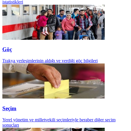
istatistikleri
Göç
Trakya yerleşimlerinin aldığı ve verdiği göç bilgileri
Seçim
Yerel yönetim ve milletvekili seçimleriyle beraber diğer seçim
sonuçları