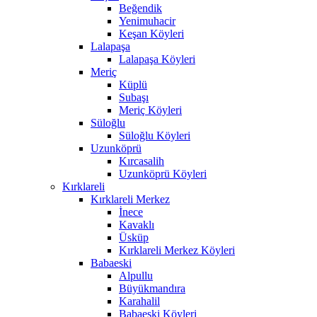
Beğendik
Yenimuhacir
Keşan Köyleri
Lalapaşa
Lalapaşa Köyleri
Meriç
Küplü
Subaşı
Meriç Köyleri
Süloğlu
Süloğlu Köyleri
Uzunköprü
Kırcasalih
Uzunköprü Köyleri
Kırklareli
Kırklareli Merkez
İnece
Kavaklı
Üsküp
Kırklareli Merkez Köyleri
Babaeski
Alpullu
Büyükmandıra
Karahalil
Babaeski Köyleri