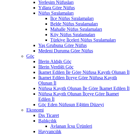
Yerleşim Nüfusları
Yıllara Göre Nüfus
Nüfus Sıralamaları
İlçe Nüfus Sıralamaları
Belde Nüfus Sıralamaları
Mahalle Nüfus Sıralamaları
Köy Nüfus Sıralamaları
Türkiye İlçeleri Nüfus Sıralamaları
Yaş Grubuna Göre Nüfus
Medeni Duruma Göre Nüfus
Göç
İllerin Aldığı Göç
İllerin Verdiği Göç
İkamet Edilen İle Göre Nüfusa Kayıtlı Olunan İl
İkamet Edilen İlçeye Göre Nüfusa Kayıtlı
Olunan İl
Nüfusa Kayıtlı Olunan İle Göre İkamet Edilen İl
Nüfusa Kayıtlı Olunan İlçeye Göre İkamet
Edilen İl
Göç Eden Nüfusun Eğitim Düzeyi
Ekonomi
Dış Ticaret
Balıkçılık
Avlanan İçsu Ürünleri
Hayvancılık