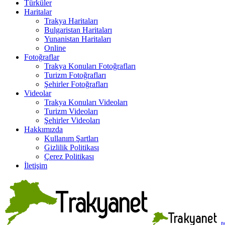
Türküler
Haritalar
Trakya Haritaları
Bulgaristan Haritaları
Yunanistan Haritaları
Online
Fotoğraflar
Trakya Konuları Fotoğrafları
Turizm Fotoğrafları
Şehirler Fotoğrafları
Videolar
Trakya Konuları Videoları
Turizm Videoları
Şehirler Videoları
Hakkımızda
Kullanım Şartları
Gizlilik Politikası
Çerez Politikası
İletişim
t