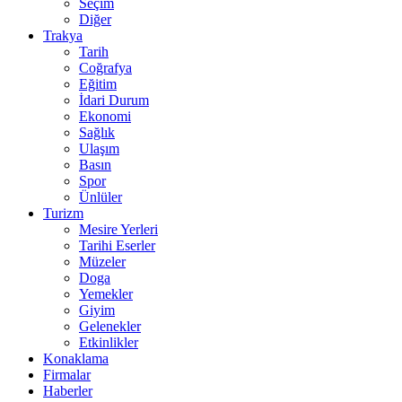
Seçim
Diğer
Trakya
Tarih
Coğrafya
Eğitim
İdari Durum
Ekonomi
Sağlık
Ulaşım
Basın
Spor
Ünlüler
Turizm
Mesire Yerleri
Tarihi Eserler
Müzeler
Doga
Yemekler
Giyim
Gelenekler
Etkinlikler
Konaklama
Firmalar
Haberler