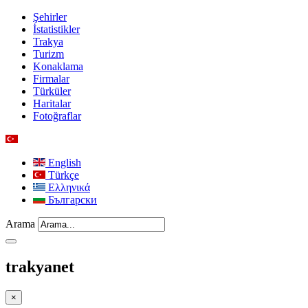
Şehirler
İstatistikler
Trakya
Turizm
Konaklama
Firmalar
Türküler
Haritalar
Fotoğraflar
English
Türkçe
Ελληνικά
Български
Arama
trakyanet
×