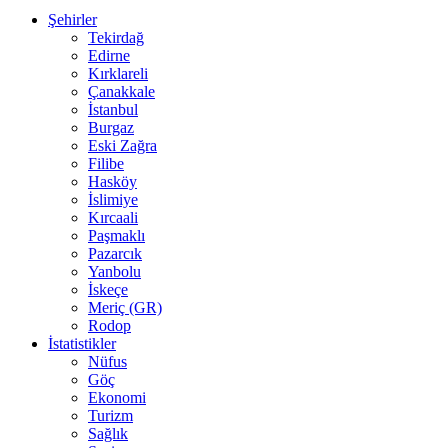
Şehirler
Tekirdağ
Edirne
Kırklareli
Çanakkale
İstanbul
Burgaz
Eski Zağra
Filibe
Hasköy
İslimiye
Kırcaali
Paşmaklı
Pazarcık
Yanbolu
İskeçe
Meriç (GR)
Rodop
İstatistikler
Nüfus
Göç
Ekonomi
Turizm
Sağlık