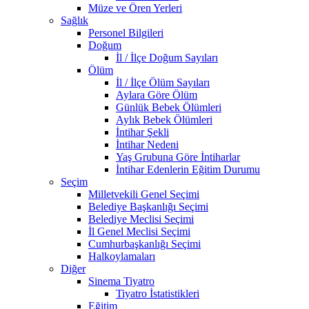
Müze ve Ören Yerleri
Sağlık
Personel Bilgileri
Doğum
İl / İlçe Doğum Sayıları
Ölüm
İl / İlçe Ölüm Sayıları
Aylara Göre Ölüm
Günlük Bebek Ölümleri
Aylık Bebek Ölümleri
İntihar Şekli
İntihar Nedeni
Yaş Grubuna Göre İntiharlar
İntihar Edenlerin Eğitim Durumu
Seçim
Milletvekili Genel Seçimi
Belediye Başkanlığı Seçimi
Belediye Meclisi Seçimi
İl Genel Meclisi Seçimi
Cumhurbaşkanlığı Seçimi
Halkoylamaları
Diğer
Sinema Tiyatro
Tiyatro İstatistikleri
Eğitim