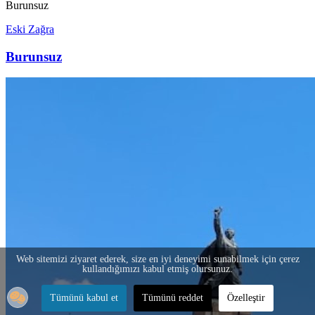
Burunsuz
Eski Zağra
Burunsuz
Web sitemizi ziyaret ederek, size en iyi deneyimi sunabilmek için çerez
kullandığımızı kabul etmiş olursunuz.
Tümünü kabul et
Tümünü reddet
Özelleştir