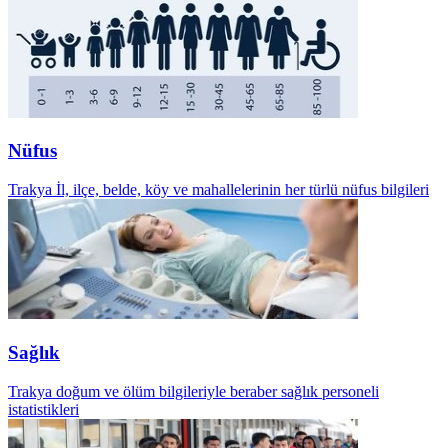
Nüfus
Trakya İl, ilçe, belde, köy ve mahallelerinin her türlü nüfus bilgileri
Sağlık
Trakya doğum ve ölüm bilgileriyle beraber sağlık personeli
istatistikleri