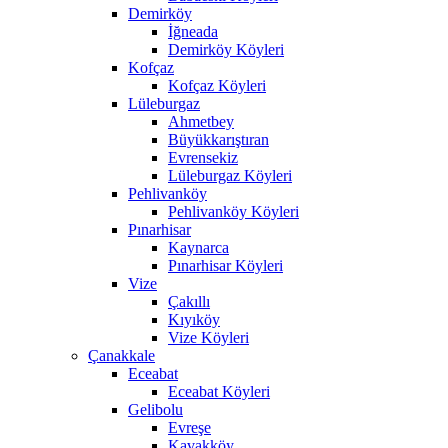
Demirköy
İğneada
Demirköy Köyleri
Kofçaz
Kofçaz Köyleri
Lüleburgaz
Ahmetbey
Büyükkarıştıran
Evrensekiz
Lüleburgaz Köyleri
Pehlivanköy
Pehlivanköy Köyleri
Pınarhisar
Kaynarca
Pınarhisar Köyleri
Vize
Çakıllı
Kıyıköy
Vize Köyleri
Çanakkale
Eceabat
Eceabat Köyleri
Gelibolu
Evreşe
Kavakköy