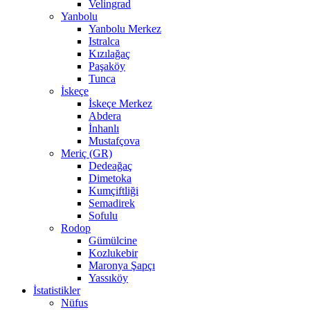
Velingrad
Yanbolu
Yanbolu Merkez
Istralca
Kızılağaç
Paşaköy
Tunca
İskeçe
İskeçe Merkez
Abdera
İnhanlı
Mustafçova
Meriç (GR)
Dedeağaç
Dimetoka
Kumçiftliği
Semadirek
Sofulu
Rodop
Gümülcine
Kozlukebir
Maronya Şapçı
Yassıköy
İstatistikler
Nüfus