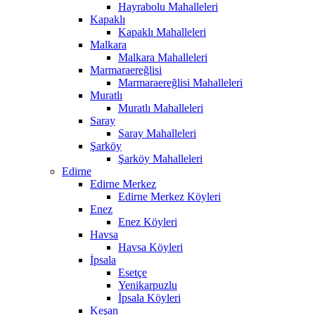
Hayrabolu Mahalleleri
Kapaklı
Kapaklı Mahalleleri
Malkara
Malkara Mahalleleri
Marmaraereğlisi
Marmaraereğlisi Mahalleleri
Muratlı
Muratlı Mahalleleri
Saray
Saray Mahalleleri
Şarköy
Şarköy Mahalleleri
Edirne
Edirne Merkez
Edirne Merkez Köyleri
Enez
Enez Köyleri
Havsa
Havsa Köyleri
İpsala
Esetçe
Yenikarpuzlu
İpsala Köyleri
Keşan