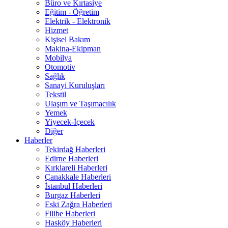
Büro ve Kırtasiye
Eğitim - Öğretim
Elektrik - Elektronik
Hizmet
Kişisel Bakım
Makina-Ekipman
Mobilya
Otomotiv
Sağlık
Sanayi Kuruluşları
Tekstil
Ulaşım ve Taşımacılık
Yemek
Yiyecek-İçecek
Diğer
Haberler
Tekirdağ Haberleri
Edirne Haberleri
Kırklareli Haberleri
Çanakkale Haberleri
İstanbul Haberleri
Burgaz Haberleri
Eski Zağra Haberleri
Filibe Haberleri
Hasköy Haberleri