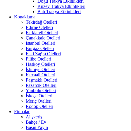
Doğu Trakya Etkinlikleri
Kuzey Trakya Etkinlikleri
Batı Trakya Etkinlikleri
Konaklama
Tekirdağ Otelleri
Edirne Otelleri
Kırklareli Otelleri
Çanakkale Otelleri
İstanbul Otelleri
Burgaz Otelleri
Eski Zağra Otelleri
Filibe Otelleri
Hasköy Otelleri
İslimiye Otelleri
Kırcaali Otelleri
Paşmaklı Otelleri
Pazarcık Otelleri
Yanbolu Otelleri
İskeçe Otelleri
Meriç Otelleri
Rodop Otelleri
Firmalar
Alışveriş
Bahçe / Ev
Basın Yayın