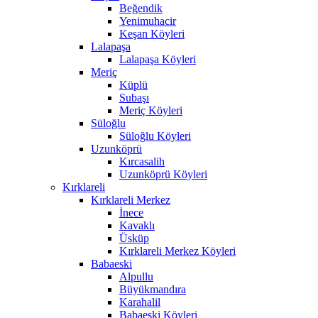
Beğendik
Yenimuhacir
Keşan Köyleri
Lalapaşa
Lalapaşa Köyleri
Meriç
Küplü
Subaşı
Meriç Köyleri
Süloğlu
Süloğlu Köyleri
Uzunköprü
Kırcasalih
Uzunköprü Köyleri
Kırklareli
Kırklareli Merkez
İnece
Kavaklı
Üsküp
Kırklareli Merkez Köyleri
Babaeski
Alpullu
Büyükmandıra
Karahalil
Babaeski Köyleri