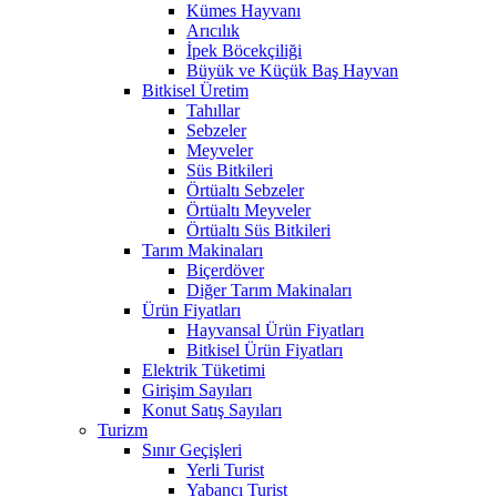
Kümes Hayvanı
Arıcılık
İpek Böcekçiliği
Büyük ve Küçük Baş Hayvan
Bitkisel Üretim
Tahıllar
Sebzeler
Meyveler
Süs Bitkileri
Örtüaltı Sebzeler
Örtüaltı Meyveler
Örtüaltı Süs Bitkileri
Tarım Makinaları
Biçerdöver
Diğer Tarım Makinaları
Ürün Fiyatları
Hayvansal Ürün Fiyatları
Bitkisel Ürün Fiyatları
Elektrik Tüketimi
Girişim Sayıları
Konut Satış Sayıları
Turizm
Sınır Geçişleri
Yerli Turist
Yabancı Turist