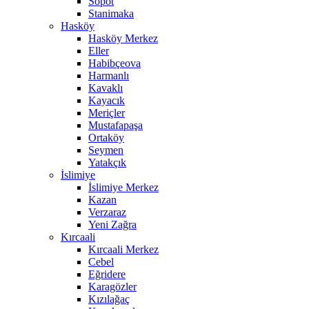
Sopot
Stanimaka
Hasköy
Hasköy Merkez
Eller
Habibçeova
Harmanlı
Kavaklı
Kayacık
Meriçler
Mustafapaşa
Ortaköy
Seymen
Yatakçık
İslimiye
İslimiye Merkez
Kazan
Verzaraz
Yeni Zağra
Kırcaali
Kırcaali Merkez
Cebel
Eğridere
Karagözler
Kızılağaç