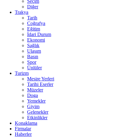
Seçim
Diğer
Trakya
Tarih
Coğrafya
Eğitim
İdari Durum
Ekonomi
Sağlık
Ulaşım
Basın
Spor
Ünlüler
Turizm
Mesire Yerleri
Tarihi Eserler
Müzeler
Doga
Yemekler
Giyim
Gelenekler
Etkinlikler
Konaklama
Firmalar
Haberler