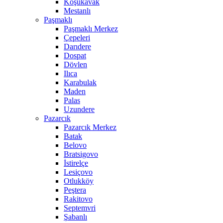
Koşukavak
Mestanlı
Paşmaklı
Paşmaklı Merkez
Çepeleri
Darıdere
Dospat
Dövlen
Ilıca
Karabulak
Maden
Palas
Uzundere
Pazarcık
Pazarcık Merkez
Batak
Belovo
Bratsigovo
İstirelçe
Lesiçovo
Otlukköy
Peştera
Rakitovo
Septemvri
Şabanlı