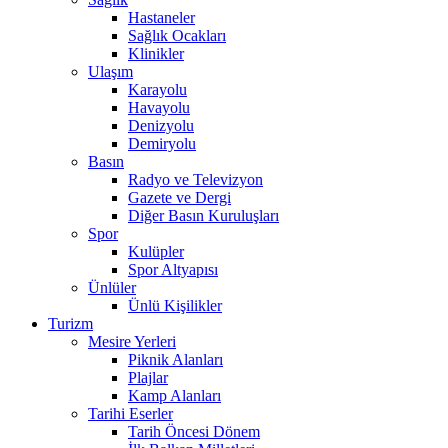
Hastaneler
Sağlık Ocakları
Klinikler
Ulaşım
Karayolu
Havayolu
Denizyolu
Demiryolu
Basın
Radyo ve Televizyon
Gazete ve Dergi
Diğer Basın Kuruluşları
Spor
Kulüpler
Spor Altyapısı
Ünlüler
Ünlü Kişilikler
Turizm
Mesire Yerleri
Piknik Alanları
Plajlar
Kamp Alanları
Tarihi Eserler
Tarih Öncesi Dönem