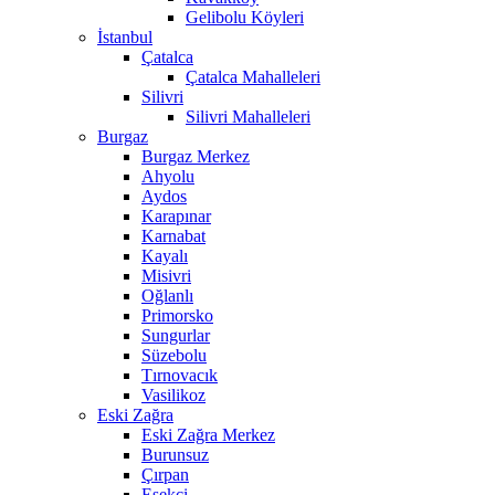
Gelibolu Köyleri
İstanbul
Çatalca
Çatalca Mahalleleri
Silivri
Silivri Mahalleleri
Burgaz
Burgaz Merkez
Ahyolu
Aydos
Karapınar
Karnabat
Kayalı
Misivri
Oğlanlı
Primorsko
Sungurlar
Süzebolu
Tırnovacık
Vasilikoz
Eski Zağra
Eski Zağra Merkez
Burunsuz
Çırpan
Eşekçi