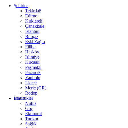
Şehirler
Tekirdağ
Edirne
Kırklareli
Çanakkale
İstanbul
Burgaz
Eski Zağra
Filibe
Hasköy
İslimiye
Kırcaali
Paşmaklı
Pazarcık
Yanbolu
İskeçe
Meriç (GR)
Rodop
İstatistikler
Nüfus
Göç
Ekonomi
Turizm
Sağlık