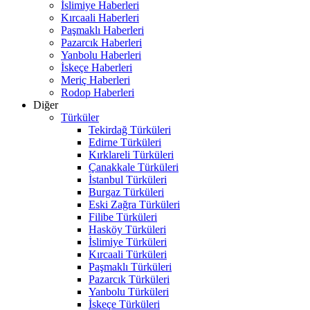
İslimiye Haberleri
Kırcaali Haberleri
Paşmaklı Haberleri
Pazarcık Haberleri
Yanbolu Haberleri
İskeçe Haberleri
Meriç Haberleri
Rodop Haberleri
Diğer
Türküler
Tekirdağ Türküleri
Edirne Türküleri
Kırklareli Türküleri
Çanakkale Türküleri
İstanbul Türküleri
Burgaz Türküleri
Eski Zağra Türküleri
Filibe Türküleri
Hasköy Türküleri
İslimiye Türküleri
Kırcaali Türküleri
Paşmaklı Türküleri
Pazarcık Türküleri
Yanbolu Türküleri
İskeçe Türküleri