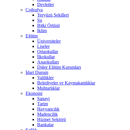
Devletler
Coğrafya
Yeryüzü Şekilleri
Su
Bitki Örtüsü
İklim
Eğitim
Üniversiteler
Liseler
Ortaokullar
İlkokullar
Anaokulları
Diğer Eğitim Kurumları
İdari Durum
Valilikler
Belediyeler ve Kaymakamlıklar
Muhtarlıklar
Ekonomi
Sanayi
Tarim
Hayvancılık
Madencilik
Hizmet Sektörü
Bankalar
Sağlık