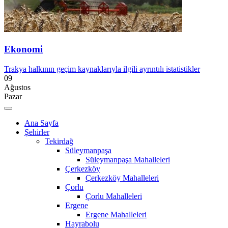
Ekonomi
Trakya halkının geçim kaynaklarıyla ilgili ayrıntılı istatistikler
09
Ağustos
Pazar
Ana Sayfa
Şehirler
Tekirdağ
Süleymanpaşa
Süleymanpaşa Mahalleleri
Çerkezköy
Çerkezköy Mahalleleri
Çorlu
Çorlu Mahalleleri
Ergene
Ergene Mahalleleri
Hayrabolu