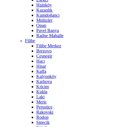
Hainköy
Kazanlık
Kumdoğancı
Mülüzler
Opan
Pavel Banya
Radne Mahalle
Filibe
Filibe Merkez
Brezovo
Çeşnegir
Hacı
Hisar
Kalfa
Kalyonköy
Karlıova
Kriçim
Kukla
Laki
Meriç
Peruştiçe
Rakovski
Rodop
Sinecik