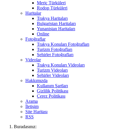
Meriç Türküleri
Rodop Türküleri
Haritalar
Trakya Haritaları
Bulgaristan Haritaları
Yunanistan Haritaları
Online
Fotoğraflar
Trakya Konuları Fotoğrafları
Turizm Fotoğrafları
Şehirler Fotoğrafları
Videolar
Trakya Konuları Videoları
Turizm Videoları
Şehirler Videoları
Hakkımızda
Kullanım Şartları
Gizlilik Politikası
Çerez Politikası
Arama
İletişim
Site Haritası
RSS
Buradasınız: