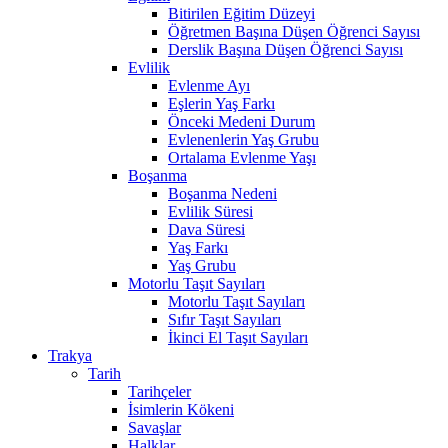
Bitirilen Eğitim Düzeyi
Öğretmen Başına Düşen Öğrenci Sayısı
Derslik Başına Düşen Öğrenci Sayısı
Evlilik
Evlenme Ayı
Eşlerin Yaş Farkı
Önceki Medeni Durum
Evlenenlerin Yaş Grubu
Ortalama Evlenme Yaşı
Boşanma
Boşanma Nedeni
Evlilik Süresi
Dava Süresi
Yaş Farkı
Yaş Grubu
Motorlu Taşıt Sayıları
Motorlu Taşıt Sayıları
Sıfır Taşıt Sayıları
İkinci El Taşıt Sayıları
Trakya
Tarih
Tarihçeler
İsimlerin Kökeni
Savaşlar
Halklar