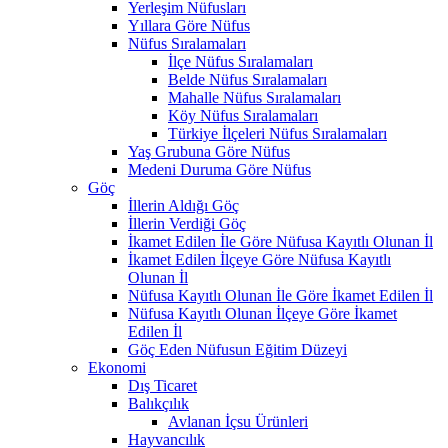
Yerleşim Nüfusları
Yıllara Göre Nüfus
Nüfus Sıralamaları
İlçe Nüfus Sıralamaları
Belde Nüfus Sıralamaları
Mahalle Nüfus Sıralamaları
Köy Nüfus Sıralamaları
Türkiye İlçeleri Nüfus Sıralamaları
Yaş Grubuna Göre Nüfus
Medeni Duruma Göre Nüfus
Göç
İllerin Aldığı Göç
İllerin Verdiği Göç
İkamet Edilen İle Göre Nüfusa Kayıtlı Olunan İl
İkamet Edilen İlçeye Göre Nüfusa Kayıtlı
Olunan İl
Nüfusa Kayıtlı Olunan İle Göre İkamet Edilen İl
Nüfusa Kayıtlı Olunan İlçeye Göre İkamet
Edilen İl
Göç Eden Nüfusun Eğitim Düzeyi
Ekonomi
Dış Ticaret
Balıkçılık
Avlanan İçsu Ürünleri
Hayvancılık