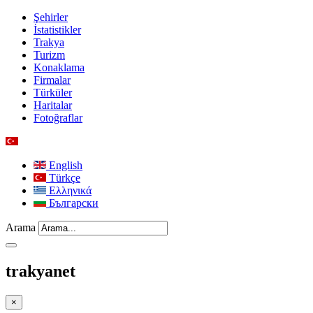
Şehirler
İstatistikler
Trakya
Turizm
Konaklama
Firmalar
Türküler
Haritalar
Fotoğraflar
English
Türkçe
Ελληνικά
Български
Arama
trakyanet
×