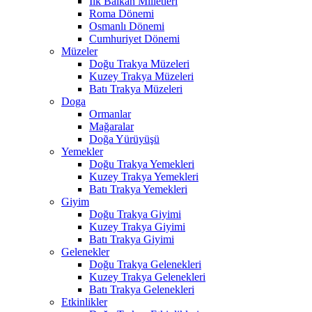
İlk Balkan Milletleri
Roma Dönemi
Osmanlı Dönemi
Cumhuriyet Dönemi
Müzeler
Doğu Trakya Müzeleri
Kuzey Trakya Müzeleri
Batı Trakya Müzeleri
Doga
Ormanlar
Mağaralar
Doğa Yürüyüşü
Yemekler
Doğu Trakya Yemekleri
Kuzey Trakya Yemekleri
Batı Trakya Yemekleri
Giyim
Doğu Trakya Giyimi
Kuzey Trakya Giyimi
Batı Trakya Giyimi
Gelenekler
Doğu Trakya Gelenekleri
Kuzey Trakya Gelenekleri
Batı Trakya Gelenekleri
Etkinlikler