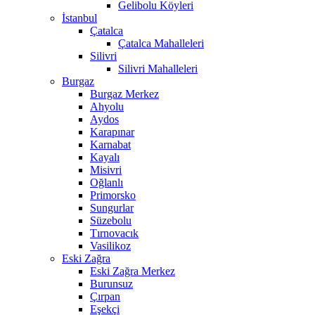
Gelibolu Köyleri
İstanbul
Çatalca
Çatalca Mahalleleri
Silivri
Silivri Mahalleleri
Burgaz
Burgaz Merkez
Ahyolu
Aydos
Karapınar
Karnabat
Kayalı
Misivri
Oğlanlı
Primorsko
Sungurlar
Süzebolu
Tırnovacık
Vasilikoz
Eski Zağra
Eski Zağra Merkez
Burunsuz
Çırpan
Eşekçi