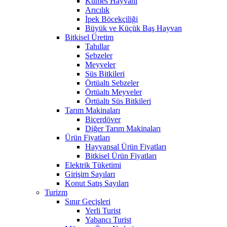
Kümes Hayvanı
Arıcılık
İpek Böcekçiliği
Büyük ve Küçük Baş Hayvan
Bitkisel Üretim
Tahıllar
Sebzeler
Meyveler
Süs Bitkileri
Örtüaltı Sebzeler
Örtüaltı Meyveler
Örtüaltı Süs Bitkileri
Tarım Makinaları
Biçerdöver
Diğer Tarım Makinaları
Ürün Fiyatları
Hayvansal Ürün Fiyatları
Bitkisel Ürün Fiyatları
Elektrik Tüketimi
Girişim Sayıları
Konut Satış Sayıları
Turizm
Sınır Geçişleri
Yerli Turist
Yabancı Turist