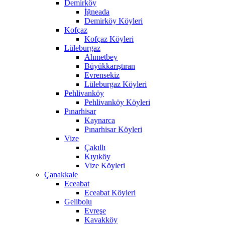
Demirköy
İğneada
Demirköy Köyleri
Kofçaz
Kofçaz Köyleri
Lüleburgaz
Ahmetbey
Büyükkarıştıran
Evrensekiz
Lüleburgaz Köyleri
Pehlivanköy
Pehlivanköy Köyleri
Pınarhisar
Kaynarca
Pınarhisar Köyleri
Vize
Çakıllı
Kıyıköy
Vize Köyleri
Çanakkale
Eceabat
Eceabat Köyleri
Gelibolu
Evreşe
Kavakköy