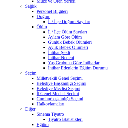
Müze ve Ören Yerleri
Sağlık
Personel Bilgileri
Doğum
İl / İlçe Doğum Sayıları
Ölüm
İl / İlçe Ölüm Sayıları
Aylara Göre Ölüm
Günlük Bebek Ölümleri
Aylık Bebek Ölümleri
İntihar Şekli
İntihar Nedeni
Yaş Grubuna Göre İntiharlar
İntihar Edenlerin Eğitim Durumu
Seçim
Milletvekili Genel Seçimi
Belediye Başkanlığı Seçimi
Belediye Meclisi Seçimi
İl Genel Meclisi Seçimi
Cumhurbaşkanlığı Seçimi
Halkoylamaları
Diğer
Sinema Tiyatro
Tiyatro İstatistikleri
Eğitim