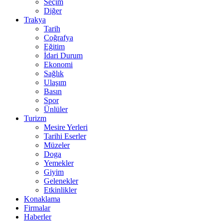
Seçim
Diğer
Trakya
Tarih
Coğrafya
Eğitim
İdari Durum
Ekonomi
Sağlık
Ulaşım
Basın
Spor
Ünlüler
Turizm
Mesire Yerleri
Tarihi Eserler
Müzeler
Doga
Yemekler
Giyim
Gelenekler
Etkinlikler
Konaklama
Firmalar
Haberler