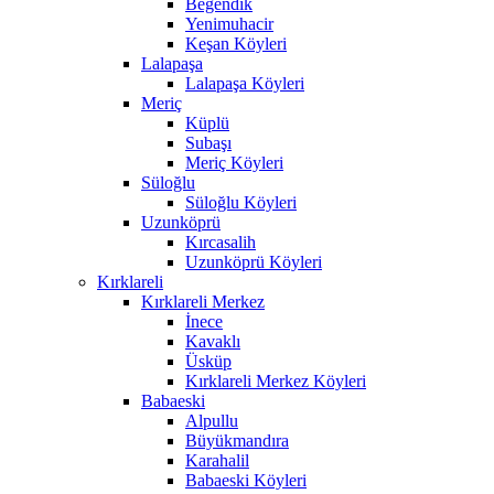
Beğendik
Yenimuhacir
Keşan Köyleri
Lalapaşa
Lalapaşa Köyleri
Meriç
Küplü
Subaşı
Meriç Köyleri
Süloğlu
Süloğlu Köyleri
Uzunköprü
Kırcasalih
Uzunköprü Köyleri
Kırklareli
Kırklareli Merkez
İnece
Kavaklı
Üsküp
Kırklareli Merkez Köyleri
Babaeski
Alpullu
Büyükmandıra
Karahalil
Babaeski Köyleri