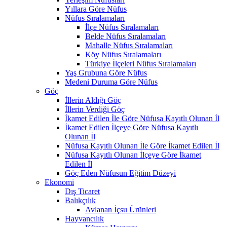
Yıllara Göre Nüfus
Nüfus Sıralamaları
İlçe Nüfus Sıralamaları
Belde Nüfus Sıralamaları
Mahalle Nüfus Sıralamaları
Köy Nüfus Sıralamaları
Türkiye İlçeleri Nüfus Sıralamaları
Yaş Grubuna Göre Nüfus
Medeni Duruma Göre Nüfus
Göç
İllerin Aldığı Göç
İllerin Verdiği Göç
İkamet Edilen İle Göre Nüfusa Kayıtlı Olunan İl
İkamet Edilen İlçeye Göre Nüfusa Kayıtlı
Olunan İl
Nüfusa Kayıtlı Olunan İle Göre İkamet Edilen İl
Nüfusa Kayıtlı Olunan İlçeye Göre İkamet
Edilen İl
Göç Eden Nüfusun Eğitim Düzeyi
Ekonomi
Dış Ticaret
Balıkçılık
Avlanan İçsu Ürünleri
Hayvancılık