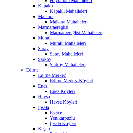
Hayrabolu Mahalleleri
Kapaklı
Kapaklı Mahalleleri
Malkara
Malkara Mahalleleri
Marmaraereğlisi
Marmaraereğlisi Mahalleleri
Muratlı
Muratlı Mahalleleri
Saray
Saray Mahalleleri
Şarköy
Şarköy Mahalleleri
Edirne
Edirne Merkez
Edirne Merkez Köyleri
Enez
Enez Köyleri
Havsa
Havsa Köyleri
İpsala
Esetçe
Yenikarpuzlu
İpsala Köyleri
Keşan