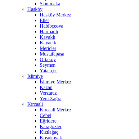
Stanimaka
Hasköy
Hasköy Merkez
Eller
Habibçeova
Harmanlı
Kavaklı
Kayacık
Meriçler
Mustafapaşa
Ortaköy
Seymen
Yatakçık
İslimiye
İslimiye Merkez
Kazan
Verzaraz
Yeni Zağra
Kırcaali
Kırcaali Merkez
Cebel
Eğridere
Karagözler
Kızılağaç
Koşukavak