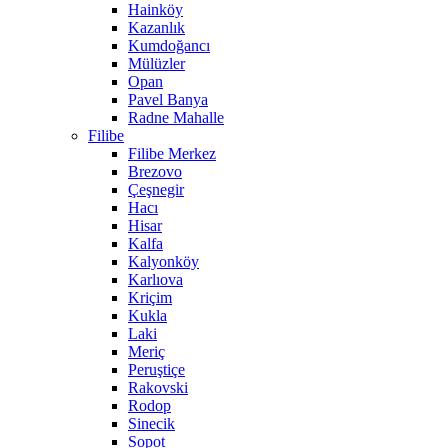
Hainköy
Kazanlık
Kumdoğancı
Mülüzler
Opan
Pavel Banya
Radne Mahalle
Filibe
Filibe Merkez
Brezovo
Çeşnegir
Hacı
Hisar
Kalfa
Kalyonköy
Karlıova
Kriçim
Kukla
Laki
Meriç
Peruştiçe
Rakovski
Rodop
Sinecik
Sopot