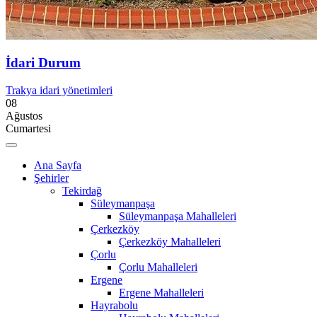
İdari Durum
Trakya idari yönetimleri
08
Ağustos
Cumartesi
Ana Sayfa
Şehirler
Tekirdağ
Süleymanpaşa
Süleymanpaşa Mahalleleri
Çerkezköy
Çerkezköy Mahalleleri
Çorlu
Çorlu Mahalleleri
Ergene
Ergene Mahalleleri
Hayrabolu