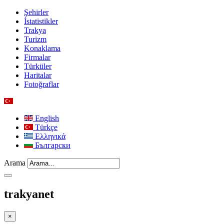
Şehirler
İstatistikler
Trakya
Turizm
Konaklama
Firmalar
Türküler
Haritalar
Fotoğraflar
English
Türkçe
Ελληνικά
Български
Arama
trakyanet
×