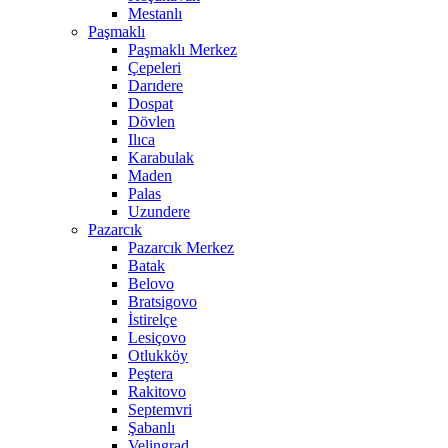
Mestanlı
Paşmaklı
Paşmaklı Merkez
Çepeleri
Darıdere
Dospat
Dövlen
Ilıca
Karabulak
Maden
Palas
Uzundere
Pazarcık
Pazarcık Merkez
Batak
Belovo
Bratsigovo
İstirelçe
Lesiçovo
Otlukköy
Peştera
Rakitovo
Septemvri
Şabanlı
Velingrad