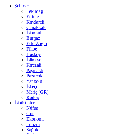
Şehirler
Tekirdağ
Edirne
Kırklareli
Çanakkale
İstanbul
Burgaz
Eski Zağra
Filibe
Hasköy
İslimiye
Kırcaali
Paşmaklı
Pazarcık
Yanbolu
İskeçe
Meriç (GR)
Rodop
İstatistikler
Nüfus
Göç
Ekonomi
Turizm
Sağlık