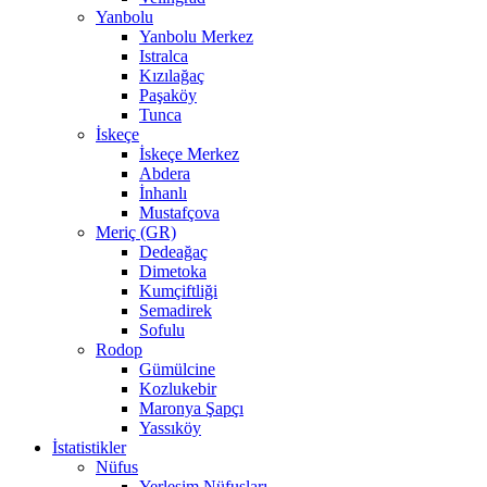
Yanbolu
Yanbolu Merkez
Istralca
Kızılağaç
Paşaköy
Tunca
İskeçe
İskeçe Merkez
Abdera
İnhanlı
Mustafçova
Meriç (GR)
Dedeağaç
Dimetoka
Kumçiftliği
Semadirek
Sofulu
Rodop
Gümülcine
Kozlukebir
Maronya Şapçı
Yassıköy
İstatistikler
Nüfus
Yerleşim Nüfusları