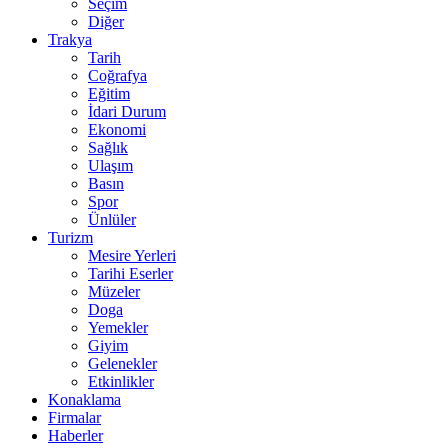
Seçim
Diğer
Trakya
Tarih
Coğrafya
Eğitim
İdari Durum
Ekonomi
Sağlık
Ulaşım
Basın
Spor
Ünlüler
Turizm
Mesire Yerleri
Tarihi Eserler
Müzeler
Doga
Yemekler
Giyim
Gelenekler
Etkinlikler
Konaklama
Firmalar
Haberler