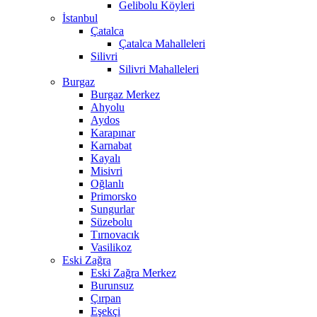
Gelibolu Köyleri
İstanbul
Çatalca
Çatalca Mahalleleri
Silivri
Silivri Mahalleleri
Burgaz
Burgaz Merkez
Ahyolu
Aydos
Karapınar
Karnabat
Kayalı
Misivri
Oğlanlı
Primorsko
Sungurlar
Süzebolu
Tırnovacık
Vasilikoz
Eski Zağra
Eski Zağra Merkez
Burunsuz
Çırpan
Eşekçi