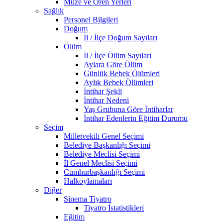
Müze ve Ören Yerleri
Sağlık
Personel Bilgileri
Doğum
İl / İlçe Doğum Sayıları
Ölüm
İl / İlçe Ölüm Sayıları
Aylara Göre Ölüm
Günlük Bebek Ölümleri
Aylık Bebek Ölümleri
İntihar Şekli
İntihar Nedeni
Yaş Grubuna Göre İntiharlar
İntihar Edenlerin Eğitim Durumu
Seçim
Milletvekili Genel Seçimi
Belediye Başkanlığı Seçimi
Belediye Meclisi Seçimi
İl Genel Meclisi Seçimi
Cumhurbaşkanlığı Seçimi
Halkoylamaları
Diğer
Sinema Tiyatro
Tiyatro İstatistikleri
Eğitim