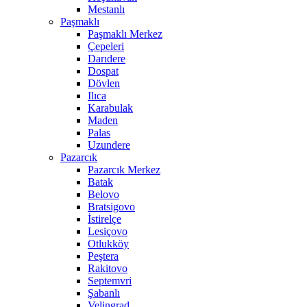
Mestanlı
Paşmaklı
Paşmaklı Merkez
Çepeleri
Darıdere
Dospat
Dövlen
Ilıca
Karabulak
Maden
Palas
Uzundere
Pazarcık
Pazarcık Merkez
Batak
Belovo
Bratsigovo
İstirelçe
Lesiçovo
Otlukköy
Peştera
Rakitovo
Septemvri
Şabanlı
Velingrad