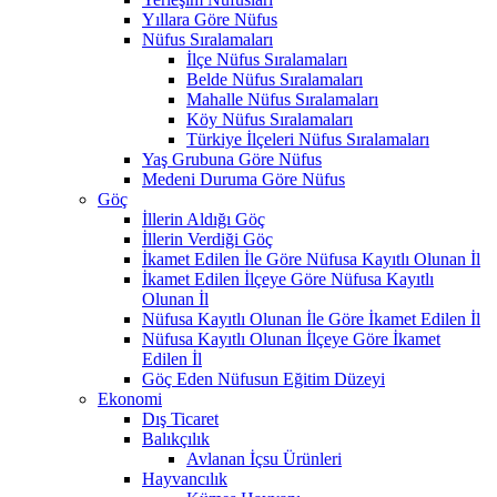
Yıllara Göre Nüfus
Nüfus Sıralamaları
İlçe Nüfus Sıralamaları
Belde Nüfus Sıralamaları
Mahalle Nüfus Sıralamaları
Köy Nüfus Sıralamaları
Türkiye İlçeleri Nüfus Sıralamaları
Yaş Grubuna Göre Nüfus
Medeni Duruma Göre Nüfus
Göç
İllerin Aldığı Göç
İllerin Verdiği Göç
İkamet Edilen İle Göre Nüfusa Kayıtlı Olunan İl
İkamet Edilen İlçeye Göre Nüfusa Kayıtlı
Olunan İl
Nüfusa Kayıtlı Olunan İle Göre İkamet Edilen İl
Nüfusa Kayıtlı Olunan İlçeye Göre İkamet
Edilen İl
Göç Eden Nüfusun Eğitim Düzeyi
Ekonomi
Dış Ticaret
Balıkçılık
Avlanan İçsu Ürünleri
Hayvancılık