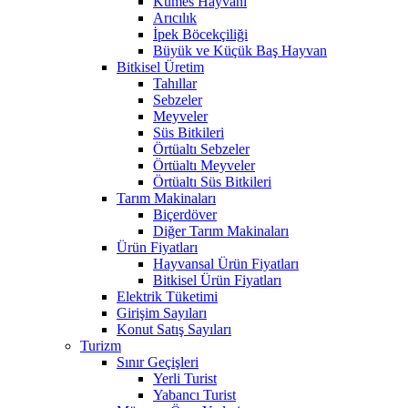
Kümes Hayvanı
Arıcılık
İpek Böcekçiliği
Büyük ve Küçük Baş Hayvan
Bitkisel Üretim
Tahıllar
Sebzeler
Meyveler
Süs Bitkileri
Örtüaltı Sebzeler
Örtüaltı Meyveler
Örtüaltı Süs Bitkileri
Tarım Makinaları
Biçerdöver
Diğer Tarım Makinaları
Ürün Fiyatları
Hayvansal Ürün Fiyatları
Bitkisel Ürün Fiyatları
Elektrik Tüketimi
Girişim Sayıları
Konut Satış Sayıları
Turizm
Sınır Geçişleri
Yerli Turist
Yabancı Turist