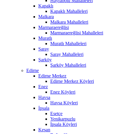
Hayrabolu Mahalleleri
Kapaklı
Kapaklı Mahalleleri
Malkara
Malkara Mahalleleri
Marmaraereğlisi
Marmaraereğlisi Mahalleleri
Muratlı
Muratlı Mahalleleri
Saray
Saray Mahalleleri
Şarköy
Şarköy Mahalleleri
Edirne
Edirne Merkez
Edirne Merkez Köyleri
Enez
Enez Köyleri
Havsa
Havsa Köyleri
İpsala
Esetçe
Yenikarpuzlu
İpsala Köyleri
Keşan