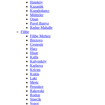
Hainköy
Kazanlık
Kumdoğancı
Mülüzler
Opan
Pavel Banya
Radne Mahalle
Filibe
Filibe Merkez
Brezovo
Çeşnegir
Hacı
Hisar
Kalfa
Kalyonköy
Karlıova
Kriçim
Kukla
Laki
Meriç
Peruştiçe
Rakovski
Rodop
Sinecik
Sopot