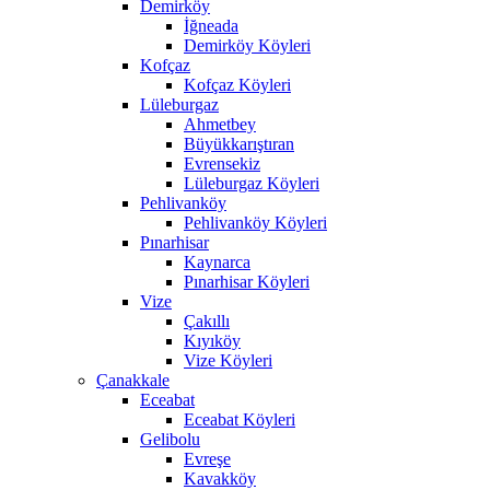
Demirköy
İğneada
Demirköy Köyleri
Kofçaz
Kofçaz Köyleri
Lüleburgaz
Ahmetbey
Büyükkarıştıran
Evrensekiz
Lüleburgaz Köyleri
Pehlivanköy
Pehlivanköy Köyleri
Pınarhisar
Kaynarca
Pınarhisar Köyleri
Vize
Çakıllı
Kıyıköy
Vize Köyleri
Çanakkale
Eceabat
Eceabat Köyleri
Gelibolu
Evreşe
Kavakköy