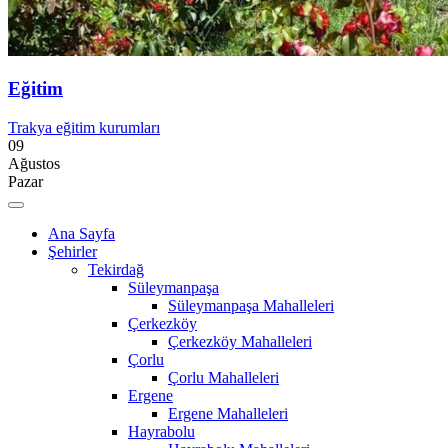
Eğitim
Trakya eğitim kurumları
09
Ağustos
Pazar
Ana Sayfa
Şehirler
Tekirdağ
Süleymanpaşa
Süleymanpaşa Mahalleleri
Çerkezköy
Çerkezköy Mahalleleri
Çorlu
Çorlu Mahalleleri
Ergene
Ergene Mahalleleri
Hayrabolu