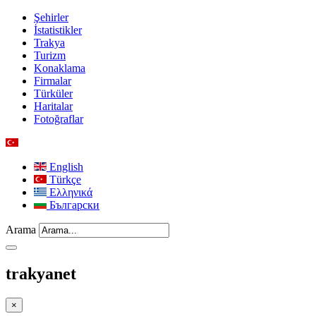
Şehirler
İstatistikler
Trakya
Turizm
Konaklama
Firmalar
Türküler
Haritalar
Fotoğraflar
English
Türkçe
Ελληνικά
Български
Arama
trakyanet
×