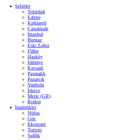
Şehirler
Tekirdağ
Edirne
Kırklareli
Çanakkale
İstanbul
Burgaz
Eski Zağra
Filibe
Hasköy
İslimiye
Kırcaali
Paşmaklı
Pazarcık
Yanbolu
İskeçe
Meriç (GR)
Rodop
İstatistikler
Nüfus
Göç
Ekonomi
Turizm
Sağlık