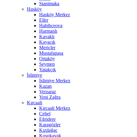
Stanimaka
Hasköy
Hasköy Merkez
Eller
Habibçeova
Harmanlı
Kavaklı
Kayacık
Meriçler
Mustafapaşa
Ortaköy
Seymen
Yatakçık
İslimiye
İslimiye Merkez
Kazan
Verzaraz
Yeni Zağra
Kırcaali
Kırcaali Merkez
Cebel
Eğridere
Karagözler
Kızılağaç
Koşukavak