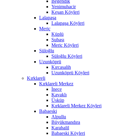
Beğendik
Yenimuhacir
Keşan Köyleri
Lalapaşa
Lalapaşa Köyleri
Meriç
Küplü
Subaşı
Meriç Köyleri
Süloğlu
Süloğlu Köyleri
Uzunköprü
Kırcasalih
Uzunköprü Köyleri
Kırklareli
Kırklareli Merkez
İnece
Kavaklı
Üsküp
Kırklareli Merkez Köyleri
Babaeski
Alpullu
Büyükmandıra
Karahalil
Babaeski Köyleri