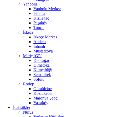
Yanbolu
Yanbolu Merkez
Istralca
Kızılağaç
Paşaköy
Tunca
İskeçe
İskeçe Merkez
Abdera
İnhanlı
Mustafçova
Meriç (GR)
Dedeağaç
Dimetoka
Kumçiftliği
Semadirek
Sofulu
Rodop
Gümülcine
Kozlukebir
Maronya Şapçı
Yassıköy
İstatistikler
Nüfus
Yerleşim Nüfusları