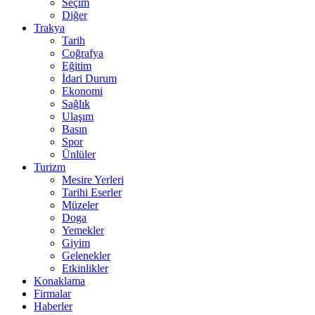
Seçim
Diğer
Trakya
Tarih
Coğrafya
Eğitim
İdari Durum
Ekonomi
Sağlık
Ulaşım
Basın
Spor
Ünlüler
Turizm
Mesire Yerleri
Tarihi Eserler
Müzeler
Doga
Yemekler
Giyim
Gelenekler
Etkinlikler
Konaklama
Firmalar
Haberler