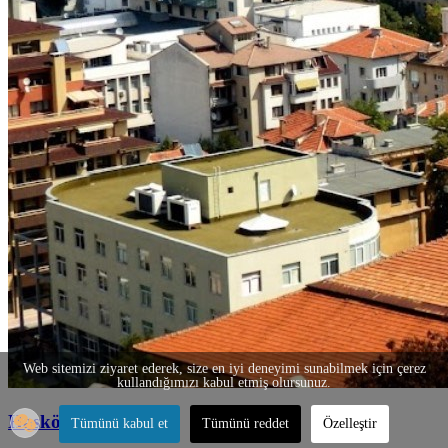
Web sitemizi ziyaret ederek, size en iyi deneyimi sunabilmek için çerez
kullandığımızı kabul etmiş olursunuz.
Hasköy
Tümünü kabul et
Tümünü reddet
Özelleştir