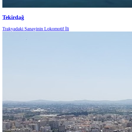
Tekirdağ
Trakyadaki Sanayinin Lokomotif İli