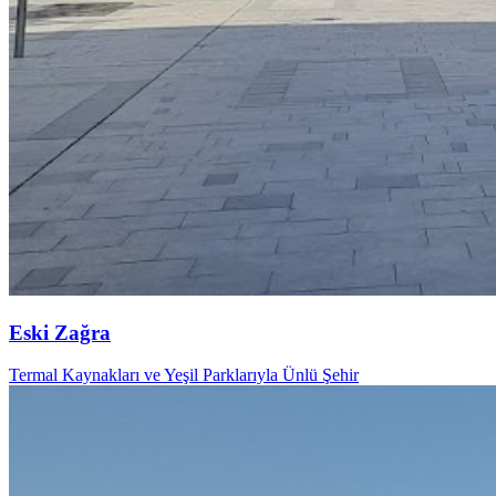
Eski Zağra
Termal Kaynakları ve Yeşil Parklarıyla Ünlü Şehir