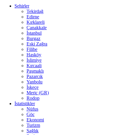
Şehirler
Tekirdağ
Edirne
Kırklareli
Çanakkale
İstanbul
Burgaz
Eski Zağra
Filibe
Hasköy
İslimiye
Kırcaali
Paşmaklı
Pazarcık
Yanbolu
İskeçe
Meriç (GR)
Rodop
İstatistikler
Nüfus
Göç
Ekonomi
Turizm
Sağlık