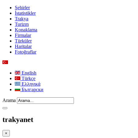
Şehirler
İstatistikler
Trakya
Turizm
Konaklama
Firmalar
Türküler
Haritalar
Fotoğraflar
English
Türkçe
Ελληνικά
Български
Arama
trakyanet
×