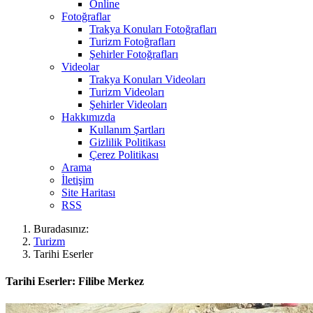
Online
Fotoğraflar
Trakya Konuları Fotoğrafları
Turizm Fotoğrafları
Şehirler Fotoğrafları
Videolar
Trakya Konuları Videoları
Turizm Videoları
Şehirler Videoları
Hakkımızda
Kullanım Şartları
Gizlilik Politikası
Çerez Politikası
Arama
İletişim
Site Haritası
RSS
Buradasınız:
Turizm
Tarihi Eserler
Tarihi Eserler: Filibe Merkez