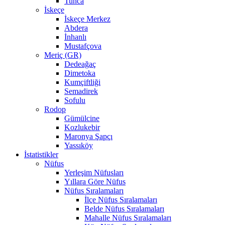
Tunca
İskeçe
İskeçe Merkez
Abdera
İnhanlı
Mustafçova
Meriç (GR)
Dedeağaç
Dimetoka
Kumçiftliği
Semadirek
Sofulu
Rodop
Gümülcine
Kozlukebir
Maronya Şapçı
Yassıköy
İstatistikler
Nüfus
Yerleşim Nüfusları
Yıllara Göre Nüfus
Nüfus Sıralamaları
İlçe Nüfus Sıralamaları
Belde Nüfus Sıralamaları
Mahalle Nüfus Sıralamaları