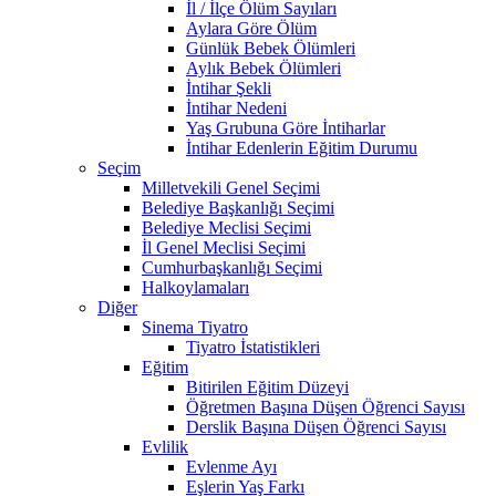
İl / İlçe Ölüm Sayıları
Aylara Göre Ölüm
Günlük Bebek Ölümleri
Aylık Bebek Ölümleri
İntihar Şekli
İntihar Nedeni
Yaş Grubuna Göre İntiharlar
İntihar Edenlerin Eğitim Durumu
Seçim
Milletvekili Genel Seçimi
Belediye Başkanlığı Seçimi
Belediye Meclisi Seçimi
İl Genel Meclisi Seçimi
Cumhurbaşkanlığı Seçimi
Halkoylamaları
Diğer
Sinema Tiyatro
Tiyatro İstatistikleri
Eğitim
Bitirilen Eğitim Düzeyi
Öğretmen Başına Düşen Öğrenci Sayısı
Derslik Başına Düşen Öğrenci Sayısı
Evlilik
Evlenme Ayı
Eşlerin Yaş Farkı