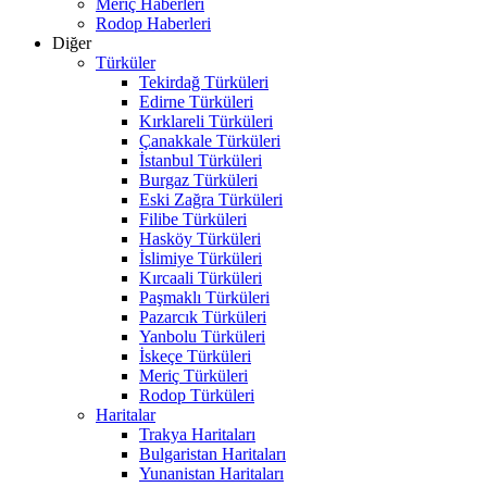
Meriç Haberleri
Rodop Haberleri
Diğer
Türküler
Tekirdağ Türküleri
Edirne Türküleri
Kırklareli Türküleri
Çanakkale Türküleri
İstanbul Türküleri
Burgaz Türküleri
Eski Zağra Türküleri
Filibe Türküleri
Hasköy Türküleri
İslimiye Türküleri
Kırcaali Türküleri
Paşmaklı Türküleri
Pazarcık Türküleri
Yanbolu Türküleri
İskeçe Türküleri
Meriç Türküleri
Rodop Türküleri
Haritalar
Trakya Haritaları
Bulgaristan Haritaları
Yunanistan Haritaları