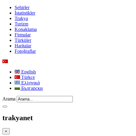
Şehirler
İstatistikler
Trakya
Turizm
Konaklama
Firmalar
Türküler
Haritalar
Fotoğraflar
English
Türkçe
Ελληνικά
Български
Arama
trakyanet
×