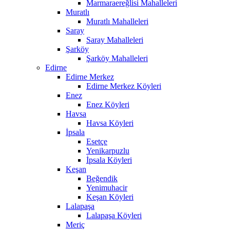
Marmaraereğlisi Mahalleleri
Muratlı
Muratlı Mahalleleri
Saray
Saray Mahalleleri
Şarköy
Şarköy Mahalleleri
Edirne
Edirne Merkez
Edirne Merkez Köyleri
Enez
Enez Köyleri
Havsa
Havsa Köyleri
İpsala
Esetçe
Yenikarpuzlu
İpsala Köyleri
Keşan
Beğendik
Yenimuhacir
Keşan Köyleri
Lalapaşa
Lalapaşa Köyleri
Meriç