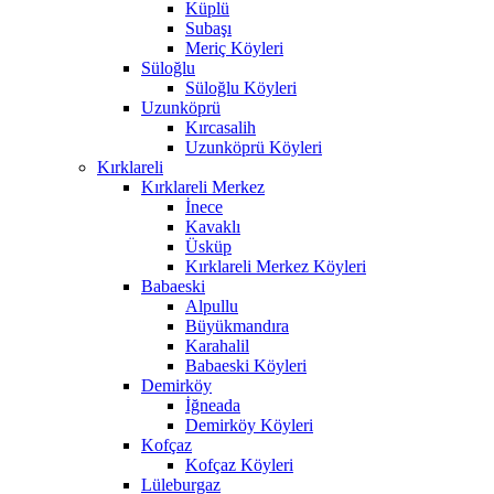
Küplü
Subaşı
Meriç Köyleri
Süloğlu
Süloğlu Köyleri
Uzunköprü
Kırcasalih
Uzunköprü Köyleri
Kırklareli
Kırklareli Merkez
İnece
Kavaklı
Üsküp
Kırklareli Merkez Köyleri
Babaeski
Alpullu
Büyükmandıra
Karahalil
Babaeski Köyleri
Demirköy
İğneada
Demirköy Köyleri
Kofçaz
Kofçaz Köyleri
Lüleburgaz