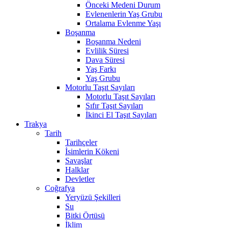
Önceki Medeni Durum
Evlenenlerin Yaş Grubu
Ortalama Evlenme Yaşı
Boşanma
Boşanma Nedeni
Evlilik Süresi
Dava Süresi
Yaş Farkı
Yaş Grubu
Motorlu Taşıt Sayıları
Motorlu Taşıt Sayıları
Sıfır Taşıt Sayıları
İkinci El Taşıt Sayıları
Trakya
Tarih
Tarihçeler
İsimlerin Kökeni
Savaşlar
Halklar
Devletler
Coğrafya
Yeryüzü Şekilleri
Su
Bitki Örtüsü
İklim