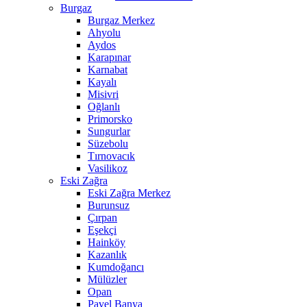
Burgaz
Burgaz Merkez
Ahyolu
Aydos
Karapınar
Karnabat
Kayalı
Misivri
Oğlanlı
Primorsko
Sungurlar
Süzebolu
Tırnovacık
Vasilikoz
Eski Zağra
Eski Zağra Merkez
Burunsuz
Çırpan
Eşekçi
Hainköy
Kazanlık
Kumdoğancı
Mülüzler
Opan
Pavel Banya