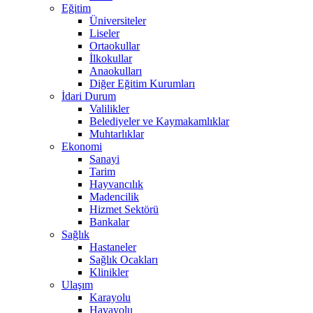
Eğitim
Üniversiteler
Liseler
Ortaokullar
İlkokullar
Anaokulları
Diğer Eğitim Kurumları
İdari Durum
Valilikler
Belediyeler ve Kaymakamlıklar
Muhtarlıklar
Ekonomi
Sanayi
Tarim
Hayvancılık
Madencilik
Hizmet Sektörü
Bankalar
Sağlık
Hastaneler
Sağlık Ocakları
Klinikler
Ulaşım
Karayolu
Havayolu