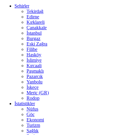
Şehirler
Tekirdağ
Edirne
Kırklareli
Çanakkale
İstanbul
Burgaz
Eski Zağra
Filibe
Hasköy
İslimiye
Kırcaali
Paşmaklı
Pazarcık
Yanbolu
İskeçe
Meriç (GR)
Rodop
İstatistikler
Nüfus
Göç
Ekonomi
Turizm
Sağlık