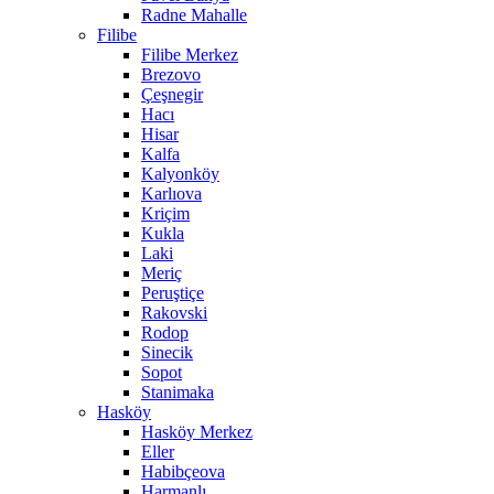
Radne Mahalle
Filibe
Filibe Merkez
Brezovo
Çeşnegir
Hacı
Hisar
Kalfa
Kalyonköy
Karlıova
Kriçim
Kukla
Laki
Meriç
Peruştiçe
Rakovski
Rodop
Sinecik
Sopot
Stanimaka
Hasköy
Hasköy Merkez
Eller
Habibçeova
Harmanlı