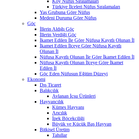
Köy Nüfus Sıralamaları
Türkiye İlçeleri Nüfus Sıralamaları
Yaş Grubuna Göre Nüfus
Medeni Duruma Göre Nüfus
Göç
İllerin Aldığı Göç
İllerin Verdiği Göç
İkamet Edilen İle Göre Nüfusa Kayıtlı Olunan İl
İkamet Edilen İlçeye Göre Nüfusa Kayıtlı
Olunan İl
Nüfusa Kayıtlı Olunan İle Göre İkamet Edilen İl
Nüfusa Kayıtlı Olunan İlçeye Göre İkamet
Edilen İl
Göç Eden Nüfusun Eğitim Düzeyi
Ekonomi
Dış Ticaret
Balıkçılık
Avlanan İçsu Ürünleri
Hayvancılık
Kümes Hayvanı
Arıcılık
İpek Böcekçiliği
Büyük ve Küçük Baş Hayvan
Bitkisel Üretim
Tahıllar