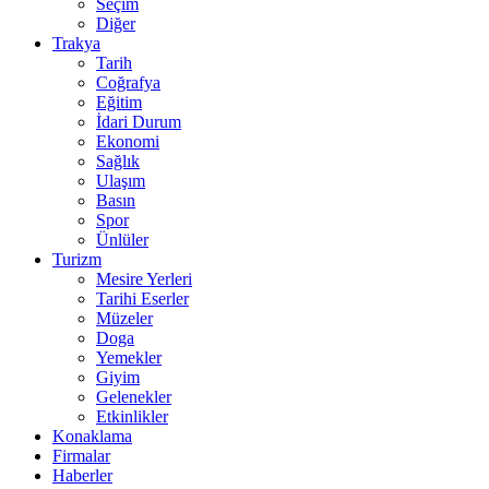
Seçim
Diğer
Trakya
Tarih
Coğrafya
Eğitim
İdari Durum
Ekonomi
Sağlık
Ulaşım
Basın
Spor
Ünlüler
Turizm
Mesire Yerleri
Tarihi Eserler
Müzeler
Doga
Yemekler
Giyim
Gelenekler
Etkinlikler
Konaklama
Firmalar
Haberler