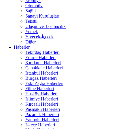
Mobilya
Otomotiv
Sağlık
Sanayi Kuruluşları
Tekstil
Ulaşım ve Taşımacılık
Yemek
Yiyecek-İçecek
Diğer
Haberler
Tekirdağ Haberleri
Edirne Haberleri
Kırklareli Haberleri
Çanakkale Haberleri
İstanbul Haberleri
Burgaz Haberleri
Eski Zağra Haberleri
Filibe Haberleri
Hasköy Haberleri
İslimiye Haberleri
Kırcaali Haberleri
Paşmaklı Haberleri
Pazarcık Haberleri
Yanbolu Haberleri
İskeçe Haberleri