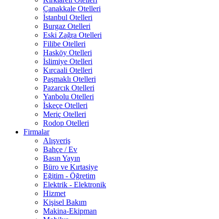
Çanakkale Otelleri
İstanbul Otelleri
Burgaz Otelleri
Eski Zağra Otelleri
Filibe Otelleri
Hasköy Otelleri
İslimiye Otelleri
Kırcaali Otelleri
Paşmaklı Otelleri
Pazarcık Otelleri
Yanbolu Otelleri
İskeçe Otelleri
Meriç Otelleri
Rodop Otelleri
Firmalar
Alışveriş
Bahçe / Ev
Basın Yayın
Büro ve Kırtasiye
Eğitim - Öğretim
Elektrik - Elektronik
Hizmet
Kişisel Bakım
Makina-Ekipman