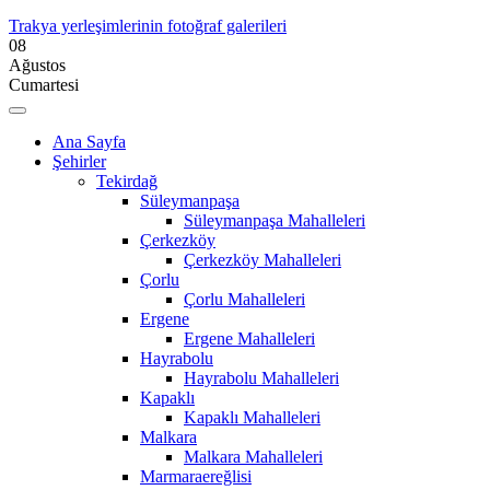
Trakya yerleşimlerinin fotoğraf galerileri
08
Ağustos
Cumartesi
Ana Sayfa
Şehirler
Tekirdağ
Süleymanpaşa
Süleymanpaşa Mahalleleri
Çerkezköy
Çerkezköy Mahalleleri
Çorlu
Çorlu Mahalleleri
Ergene
Ergene Mahalleleri
Hayrabolu
Hayrabolu Mahalleleri
Kapaklı
Kapaklı Mahalleleri
Malkara
Malkara Mahalleleri
Marmaraereğlisi