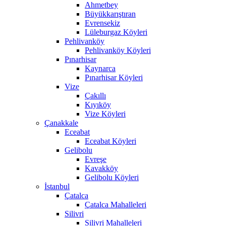
Ahmetbey
Büyükkarıştıran
Evrensekiz
Lüleburgaz Köyleri
Pehlivanköy
Pehlivanköy Köyleri
Pınarhisar
Kaynarca
Pınarhisar Köyleri
Vize
Çakıllı
Kıyıköy
Vize Köyleri
Çanakkale
Eceabat
Eceabat Köyleri
Gelibolu
Evreşe
Kavakköy
Gelibolu Köyleri
İstanbul
Çatalca
Çatalca Mahalleleri
Silivri
Silivri Mahalleleri