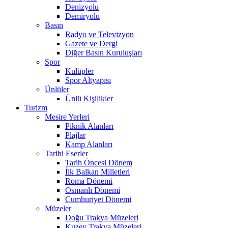
Denizyolu
Demiryolu
Basın
Radyo ve Televizyon
Gazete ve Dergi
Diğer Basın Kuruluşları
Spor
Kulüpler
Spor Altyapısı
Ünlüler
Ünlü Kişilikler
Turizm
Mesire Yerleri
Piknik Alanları
Plajlar
Kamp Alanları
Tarihi Eserler
Tarih Öncesi Dönem
İlk Balkan Milletleri
Roma Dönemi
Osmanlı Dönemi
Cumhuriyet Dönemi
Müzeler
Doğu Trakya Müzeleri
Kuzey Trakya Müzeleri