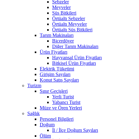
Sebzeler
Meyveler
Süs Bitkileri
Örtüaltı Sebzeler
Örtüaltı Meyveler
Örtüaltı Süs Bitkileri
Tarım Makinaları
Biçerdöver
Diğer Tarım Makinaları
Ürün Fiyatları
Hayvansal Ürün Fiyatları
Bitkisel Ürün Fiyatları
Elektrik Tüketimi
Girişim Sayıları
Konut Satış Sayıları
Turizm
Sınır Geçişleri
Yerli Turist
Yabancı Turist
Müze ve Ören Yerleri
Sağlık
Personel Bilgileri
Doğum
İl / İlçe Doğum Sayıları
Ölüm