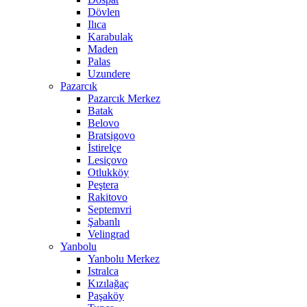
Dövlen
Ilıca
Karabulak
Maden
Palas
Uzundere
Pazarcık
Pazarcık Merkez
Batak
Belovo
Bratsigovo
İstirelçe
Lesiçovo
Otlukköy
Peştera
Rakitovo
Septemvri
Şabanlı
Velingrad
Yanbolu
Yanbolu Merkez
Istralca
Kızılağaç
Paşaköy