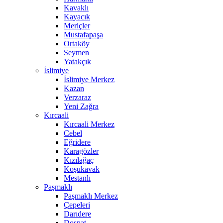
Kavaklı
Kayacık
Meriçler
Mustafapaşa
Ortaköy
Seymen
Yatakçık
İslimiye
İslimiye Merkez
Kazan
Verzaraz
Yeni Zağra
Kırcaali
Kırcaali Merkez
Cebel
Eğridere
Karagözler
Kızılağaç
Koşukavak
Mestanlı
Paşmaklı
Paşmaklı Merkez
Çepeleri
Darıdere
Dospat