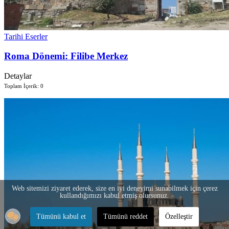
Tarihi Eserler
Roma Dönemi: Filibe Merkez
Detaylar
Toplam İçerik: 0
Web sitemizi ziyaret ederek, size en iyi deneyimi sunabilmek için çerez
kullandığımızı kabul etmiş olursunuz.
Tümünü kabul et
Tümünü reddet
Özelleştir